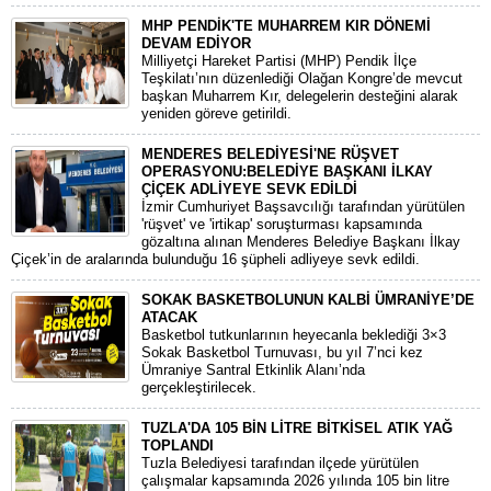
MHP PENDİK'TE MUHARREM KIR DÖNEMİ
DEVAM EDİYOR
​Milliyetçi Hareket Partisi (MHP) Pendik İlçe
Teşkilatı’nın düzenlediği Olağan Kongre’de mevcut
başkan Muharrem Kır, delegelerin desteğini alarak
yeniden göreve getirildi.
MENDERES BELEDİYESİ'NE RÜŞVET
OPERASYONU:BELEDİYE BAŞKANI İLKAY
ÇİÇEK ADLİYEYE SEVK EDİLDİ
​İzmir Cumhuriyet Başsavcılığı tarafından yürütülen
'rüşvet' ve 'irtikap' soruşturması kapsamında
gözaltına alınan Menderes Belediye Başkanı İlkay
Çiçek’in de aralarında bulunduğu 16 şüpheli adliyeye sevk edildi.
SOKAK BASKETBOLUNUN KALBİ ÜMRANİYE’DE
ATACAK
Basketbol tutkunlarının heyecanla beklediği 3×3
Sokak Basketbol Turnuvası, bu yıl 7’nci kez
Ümraniye Santral Etkinlik Alanı’nda
gerçekleştirilecek.
TUZLA'DA 105 BİN LİTRE BİTKİSEL ATIK YAĞ
TOPLANDI
Tuzla Belediyesi tarafından ilçede yürütülen
çalışmalar kapsamında 2026 yılında 105 bin litre