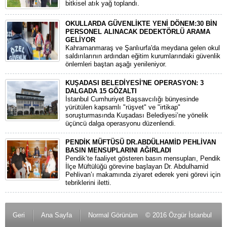
bitkisel atık yağ toplandı.
OKULLARDA GÜVENLİKTE YENİ DÖNEM:30 BİN
PERSONEL ALINACAK DEDEKTÖRLÜ ARAMA
GELİYOR
​Kahramanmaraş ve Şanlıurfa'da meydana gelen okul
saldırılarının ardından eğitim kurumlarındaki güvenlik
önlemleri baştan aşağı yenileniyor.
KUŞADASI BELEDİYESİ'NE OPERASYON: 3
DALGADA 15 GÖZALTI
​İstanbul Cumhuriyet Başsavcılığı bünyesinde
yürütülen kapsamlı "rüşvet" ve "irtikap"
soruşturmasında Kuşadası Belediyesi’ne yönelik
üçüncü dalga operasyonu düzenlendi.
PENDİK MÜFTÜSÜ DR.ABDÜLHAMİD PEHLİVAN
BASIN MENSUPLARINI AĞIRLADI
​Pendik’te faaliyet gösteren basın mensupları, Pendik
İlçe Müftülüğü görevine başlayan Dr. Abdulhamid
Pehlivan’ı makamında ziyaret ederek yeni görevi için
tebriklerini iletti.
Geri
Ana Sayfa
Normal Görünüm
© 2016 Özgür İstanbul