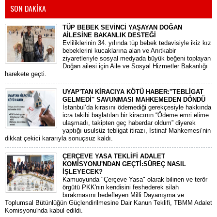
SON DAKİKA
TÜP BEBEK SEVİNCİ YAŞAYAN DOĞAN
AİLESİNE BAKANLIK DESTEĞİ
​Evliliklerinin 34. yılında tüp bebek tedavisiyle ikiz kız
bebeklerini kucaklarına alan ve Anıtkabir
ziyaretleriyle sosyal medyada büyük beğeni toplayan
Doğan ailesi için Aile ve Sosyal Hizmetler Bakanlığı
harekete geçti.
UYAP'TAN KİRACIYA KÖTÜ HABER:''TEBLİGAT
GELMEDİ'' SAVUNMASI MAHKEMEDEN DÖNDÜ
​İstanbul’da kirasını ödemediği gerekçesiyle hakkında
icra takibi başlatılan bir kiracının “Ödeme emri elime
ulaşmadı, takipten geç haberdar oldum” diyerek
yaptığı usulsüz tebligat itirazı, İstinaf Mahkemesi’nin
dikkat çekici kararıyla sonuçsuz kaldı.
ÇERÇEVE YASA TEKLİFİ ADALET
KOMİSYONU'NDAN GEÇTİ:SÜREÇ NASIL
İŞLEYECEK?
​Kamuoyunda "Çerçeve Yasa" olarak bilinen ve terör
örgütü PKK'nin kendisini feshederek silah
bırakmasını hedefleyen Milli Dayanışma ve
Toplumsal Bütünlüğün Güçlendirilmesine Dair Kanun Teklifi, TBMM Adalet
Komisyonu'nda kabul edildi.