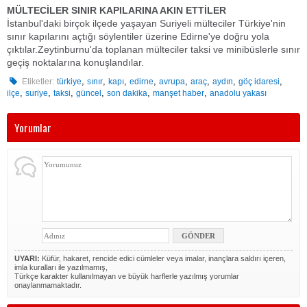
MÜLTECİLER SINIR KAPILARINA AKIN ETTİLER
İstanbul'daki birçok ilçede yaşayan Suriyeli mülteciler Türkiye'nin
sınır kapılarını açtığı söylentiler üzerine Edirne'ye doğru yola
çıktılar.Zeytinburnu'da toplanan mülteciler taksi ve minibüslerle sınır
geçiş noktalarına konuşlandılar.
,
,
,
,
,
,
,
,
Etiketler:
türkiye
sınır
kapı
edirne
avrupa
araç
aydın
göç idaresi
,
,
,
,
,
,
ilçe
suriye
taksi
güncel
son dakika
manşet haber
anadolu yakası
Yorumlar
UYARI:
Küfür, hakaret, rencide edici cümleler veya imalar, inançlara saldırı içeren,
imla kuralları ile yazılmamış,
Türkçe karakter kullanılmayan ve büyük harflerle yazılmış yorumlar
onaylanmamaktadır.