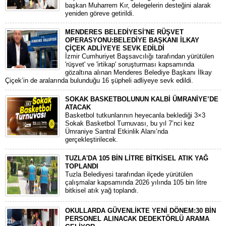
başkan Muharrem Kır, delegelerin desteğini alarak
yeniden göreve getirildi.
MENDERES BELEDİYESİ'NE RÜŞVET
OPERASYONU:BELEDİYE BAŞKANI İLKAY
ÇİÇEK ADLİYEYE SEVK EDİLDİ
​İzmir Cumhuriyet Başsavcılığı tarafından yürütülen
'rüşvet' ve 'irtikap' soruşturması kapsamında
gözaltına alınan Menderes Belediye Başkanı İlkay
Çiçek’in de aralarında bulunduğu 16 şüpheli adliyeye sevk edildi.
SOKAK BASKETBOLUNUN KALBİ ÜMRANİYE’DE
ATACAK
Basketbol tutkunlarının heyecanla beklediği 3×3
Sokak Basketbol Turnuvası, bu yıl 7’nci kez
Ümraniye Santral Etkinlik Alanı’nda
gerçekleştirilecek.
TUZLA'DA 105 BİN LİTRE BİTKİSEL ATIK YAĞ
TOPLANDI
Tuzla Belediyesi tarafından ilçede yürütülen
çalışmalar kapsamında 2026 yılında 105 bin litre
bitkisel atık yağ toplandı.
OKULLARDA GÜVENLİKTE YENİ DÖNEM:30 BİN
PERSONEL ALINACAK DEDEKTÖRLÜ ARAMA