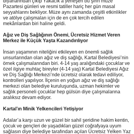
diyarlarından çıkıp Yakacık’a yerleşen bu şirin müze
Pazartesi günleri ve resmi tatiller hariç her gün masal
seyyahlarını bekliyor. Müze aynı zamanda çeşitli etkinlikler
ve atölye çalışmaları için de en çok tercih edilen
mekânlardan biri haline geldi.
Ağız ve Diş Sağlığının Önemi, Ücretsiz Hizmet Veren
Merkez ile Küçük Yaşta Kazandırılıyor
İnsan yaşamının niteliğini etkileyen en önemli sağlık
unsurlarından olan ağız ve diş sağlığı, Kartal Belediyesi’nin
örnek çalışmalarından biri. 4-14 yaş aralığındaki çocuklar ve
özel ilgiye muhtaç bireyler (4-14 yaş) Kartal Belediyesi Ağız
ve Diş Sağlığı Merkezi’nde ücretsiz olarak tedavi ediliyor,
kontrolleri yapılıyor. İlçenin en yoğun ağız ve diş sağlığı
merkezi olan belediye kuruluşunda, uzman hekimler ve
sağlık personeli çocuklar hep gülsün diye çalışmalarına
aralıksız devam ediyor.
Kartal’ın Minik Yelkencileri Yetişiyor
Adalar’a karşı uzun ve güzel bir sahil şeridine hakim kentin,
çocuk ve gençleri de yaşadıkları güzel coğrafyaya uyum
sağlasın diye belediye tarafından açılan Ücretsiz Yelken Yaz