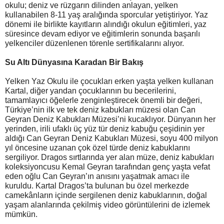
okulu; deniz ve rüzgarın dilinden anlayan, yelken
kullanabilen 8-11 yaş aralığında sporcular yetiştiriyor. Yaz
dönemi ile birlikte kayıtların alındığı okulun eğitimleri, yaz
süresince devam ediyor ve eğitimlerin sonunda başarılı
yelkenciler düzenlenen törenle sertifikalarını alıyor.
Su Altı Dünyasına Karadan Bir Bakış
Yelken Yaz Okulu ile çocukları erken yaşta yelken kullanan
Kartal, diğer yandan çocuklarının bu becerilerini,
tamamlayıcı öğelerle zenginleştirecek önemli bir değeri,
Türkiye’nin ilk ve tek deniz kabukları müzesi olan Can
Geyran Deniz Kabukları Müzesi’ni kucaklıyor. Dünyanın her
yerinden, irili ufaklı üç yüz tür deniz kabuğu çeşidinin yer
aldığı Can Geyran Deniz Kabukları Müzesi, soyu 400 milyon
yıl öncesine uzanan çok özel türde deniz kabuklarını
sergiliyor. Dragos sırtlarında yer alan müze, deniz kabukları
koleksiyoncusu Kemal Geyran tarafından genç yaşta vefat
eden oğlu Can Geyran’ın anısını yaşatmak amacı ile
kuruldu. Kartal Dragos’ta bulunan bu özel merkezde
camekânların içinde sergilenen deniz kabuklarının, doğal
yaşam alanlarında çekilmiş video görüntülerini de izlemek
mümkün.