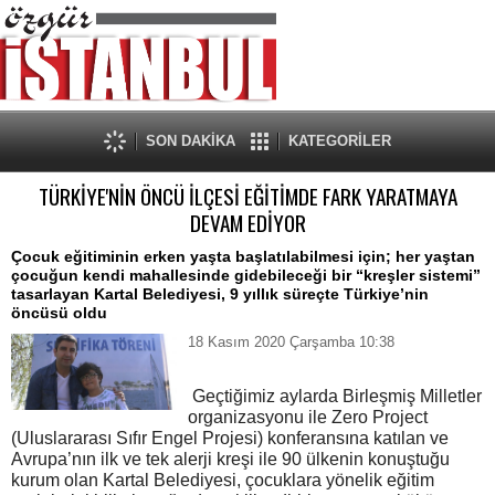
SON DAKİKA
KATEGORİLER
TÜRKİYE'NİN ÖNCÜ İLÇESİ EĞİTİMDE FARK YARATMAYA
DEVAM EDİYOR
Çocuk eğitiminin erken yaşta başlatılabilmesi için; her yaştan
çocuğun kendi mahallesinde gidebileceği bir “kreşler sistemi”
tasarlayan Kartal Belediyesi, 9 yıllık süreçte Türkiye’nin
öncüsü oldu
18 Kasım 2020 Çarşamba 10:38
Geçtiğimiz aylarda Birleşmiş Milletler
organizasyonu ile Zero Project
(Uluslararası Sıfır Engel Projesi) konferansına katılan ve
Avrupa’nın ilk ve tek alerji kreşi ile 90 ülkenin konuştuğu
kurum olan Kartal Belediyesi, çocuklara yönelik eğitim