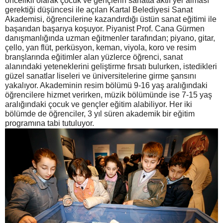
öncelikli olarak çocuk ve gençlerin sanatta aktif yer alması
gerektiği düşüncesi ile açılan Kartal Belediyesi Sanat
Akademisi, öğrencilerine kazandırdığı üstün sanat eğitimi ile
başarıdan başarıya koşuyor. Piyanist Prof. Cana Gürmen
danışmanlığında uzman eğitmenler tarafından; piyano, gitar,
çello, yan flüt, perküsyon, keman, viyola, koro ve resim
branşlarında eğitimler alan yüzlerce öğrenci, sanat
alanındaki yeteneklerini geliştirme fırsatı bulurken, istedikleri
güzel sanatlar liseleri ve üniversitelerine girme şansını
yakalıyor. Akademinin resim bölümü 9-16 yaş aralığındaki
öğrencilere hizmet verirken, müzik bölümünde ise 7-15 yaş
aralığındaki çocuk ve gençler eğitim alabiliyor. Her iki
bölümde de öğrenciler, 3 yıl süren akademik bir eğitim
programına tabi tutuluyor.