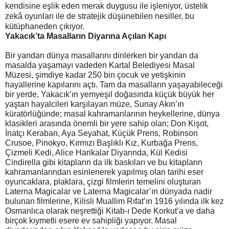
kendisine eşlik eden merak duygusu ile işleniyor, üstelik
zekâ oyunları ile de stratejik düşünebilen nesiller, bu
kütüphaneden çıkıyor.
Yakacık’ta Masalların Diyarına Açılan Kapı
Bir yandan dünya masallarını dinlerken bir yandan da
masalda yaşamayı vadeden Kartal Belediyesi Masal
Müzesi, şimdiye kadar 250 bin çocuk ve yetişkinin
hayallerine kapılarını açtı. Tam da masalların yaşayabileceği
bir yerde, Yakacık’ın yemyeşil doğasında küçük büyük her
yaştan hayalcileri karşılayan müze, Sunay Akın’ın
küratörlüğünde; masal kahramanlarının heykellerine, dünya
klasikleri arasında önemli bir yere sahip olan; Don Kişot,
İnatçı Keraban, Aya Seyahat, Küçük Prens, Robinson
Crusoe, Pinokyo, Kırmızı Başlıklı Kız, Kurbağa Prens,
Çizmeli Kedi, Alice Harikalar Diyarında, Kül Kedisi
Cindirella gibi kitapların da ilk baskıları ve bu kitapların
kahramanlarından esinlenerek yapılmış olan tarihi eser
oyuncaklara, plaklara, çizgi filmlerin temelini oluşturan
Laterna Magicalar ve Laterna Magicalar’ın dünyada nadir
bulunan filmlerine, Kilisli Muallim Rıfat’ın 1916 yılında ilk kez
Osmanlıca olarak neşrettiği Kitab-ı Dede Korkut’a ve daha
birçok kıymetli esere ev sahipliği yapıyor. Masal