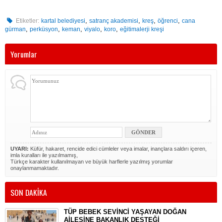
,
,
,
,
Etiketler:
kartal belediyesi
satranç akademisi
kreş
öğrenci
cana
,
,
,
,
,
gürman
perküsyon
keman
viyalo
koro
eğitimalerji kreşi
Yorumlar
UYARI:
Küfür, hakaret, rencide edici cümleler veya imalar, inançlara saldırı içeren,
imla kuralları ile yazılmamış,
Türkçe karakter kullanılmayan ve büyük harflerle yazılmış yorumlar
onaylanmamaktadır.
SON DAKİKA
TÜP BEBEK SEVİNCİ YAŞAYAN DOĞAN
AİLESİNE BAKANLIK DESTEĞİ