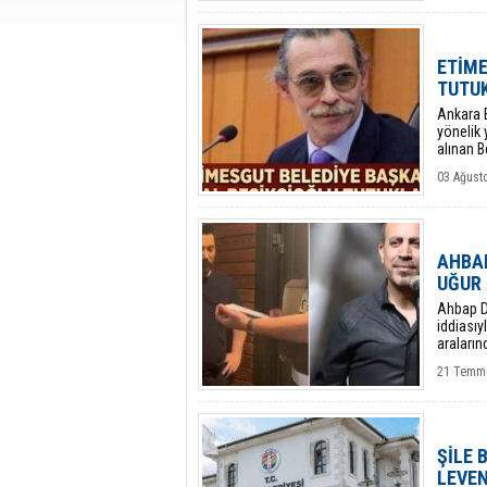
ETİME
TUTU
Ankara B
yönelik
alınan B
hakimliğ
03 Ağust
AHBA
UĞUR 
​Ahbap D
iddiası
araların
21 Temmu
ŞİLE 
LEVEN