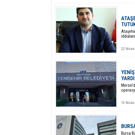
ATAŞE
TUTU
Ataşehir
iddialar
22 Nisan
YENİŞ
YARDI
​Mersin’
operasyo
15 Nisan
BURSA
​Bursa B