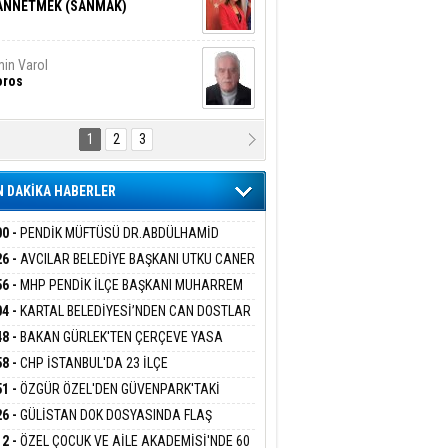
ANNETMEK (SANMAK)
in Varol
oros
1
2
3
NALİZ/ ODABAŞ
ranlık DNA Kuşaklararası
ddetin Biyolojik Faturası
 DAKİKA HABERLER
yar Adıyaman
en Bu Sahaya Sığmazam
00 -
PENDİK MÜFTÜSÜ DR.ABDÜLHAMİD
LİVAN BASIN MENSUPLARINI AĞIRLADI
26 -
AVCILAR BELEDİYE BAŞKANI UTKU CANER
KAYA HAKKINDA TAHLİYE KARARI
56 -
MHP PENDİK İLÇE BAŞKANI MUHARREM
san Ali Çölük
r Satırın İçindeki İnsan
 KARTAL ORDULULAR DERNEĞİ HEYETİNİ
04 -
KARTAL BELEDİYESİ’NDEN CAN DOSTLAR
RLADI
N DEV YATIRIM!
48 -
BAKAN GÜRLEK'TEN ÇERÇEVE YASA
KLAMASI:''KIRMIZI ÇİZGİMİZ ŞEHİT AİLELERİ
58 -
CHP İSTANBUL'DA 23 İLÇE
gi Kılıç
İVAS: ATEŞE ATILAN VİCDAN
GAZİLERİMİZİN HASSASİYETİDİR''
KANLIĞI'NDA ATAMALAR GERÇEKLEŞTİ
51 -
ÖZGÜR ÖZEL'DEN GÜVENPARK'TAKİ
İLERE DESTEK:''SONUÇ ALANA KADAR
26 -
GÜLİSTAN DOK DOSYASINDA FLAŞ
ANIZDAYIZ''
İŞME: 2 DALGIÇ DELİL KARARTMA
ARIŞ BAŞARSLAN
12 -
ÖZEL ÇOCUK VE AİLE AKADEMİSİ'NDE 60