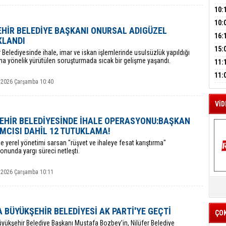
A
SUÇ
ÇOC
10:
BAŞ
10:
HİR BELEDİYE BAŞKANI ONURSAL ADIGÜZEL
AĞB
M
OTO
16:
KLANDI
A
HAY
'TE
15:
 Belediyesinde ihale, imar ve iskan işlemlerinde usulsüzlük yapıldığı
İMZ
ına yönelik yürütülen soruşturmada sıcak bir gelişme yaşandı.
ÇOC
11:
BAŞ
11:
 2026 Çarşamba 10:40
SİN
VİD
EHİR BELEDİYESİNDE İHALE OPERASYONU:BAŞKAN
MCISI DAHİL 12 TUTUKLAMA!
de yerel yönetimi sarsan "rüşvet ve ihaleye fesat karıştırma"
nunda yargı süreci netleşti.
 2026 Çarşamba 10:11
K
Y
İZ
 BÜYÜKŞEHİR BELEDİYESİ AK PARTİ'YE GEÇTİ
ÇO
üyükşehir Belediye Başkanı Mustafa Bozbey’in, Nilüfer Belediye