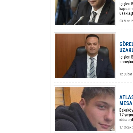
​İçişler
kapsamı
uzaklaştı
03 Mart 2
GÖREL
UZAKL
İçişleri
soruştu
12 Şubat
ATLAS
MESA
Bakırkö
17 yaşın
iddiasıy
17 Ocak 