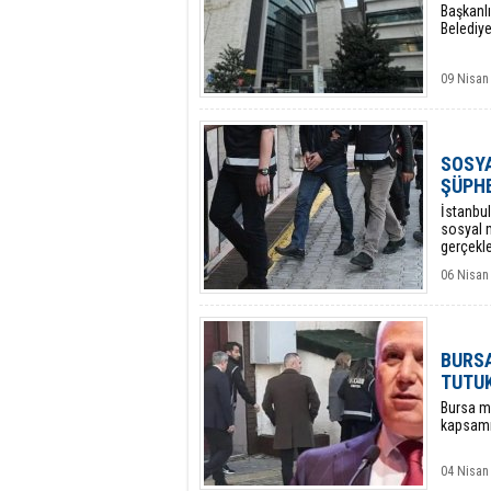
Başkanlı
Belediye
09 Nisan
SOSYA
ŞÜPHE
İstanbu
sosyal m
gerçekle
06 Nisan
BURSA
TUTU
​Bursa m
kapsamı
04 Nisan