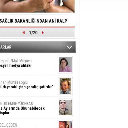
SAĞLIK BAKANLIĞI'NDAN ANİ KALP
YALNIZLIK YAŞLI BİREY
1/20
DURMALARINA HIZLI MÜDAHALE
SORUNLARA NEDEN OL
DİLMESİNE YÖNELİK ÖNLENMESİ İÇİN
ZARLAR
ÖNEMLİ ADIM
rgünlü/Mali Müşavir
syal medya ahlâkı
nan Murtezaoğlu
ürk yaratılıştan şendir, şatırdır”
UNUS EMRE YÜCEBAŞ
z Aylarında Okunabilecek
taplar
İBEL ÇEÇEN