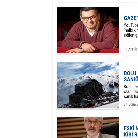
GAZET
YouTube 
'halkı 
edilen g
11 Aralı
BOLU 
SANIĞ
Bolu'dak
olan dav
sanık h
31 Ekim 
ESKİ 
KİŞİ 