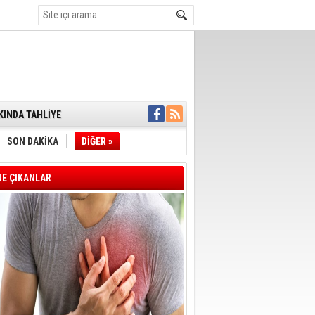
ENSUPLARINI
KINDA TAHLİYE
DULULAR DERNEĞİ
IM!
I ÇİZGİMİZ
SON DAKİKA
DİĞER »
GERÇEKLEŞTİ
'SONUÇ ALANA
DELİL KARARTMA
E ÇIKANLAR
 VERİLDİ
VE VELİ AĞBABA
OTOBÜSÜNE
YE' ÇERÇEVE YASA
A BAŞLADI