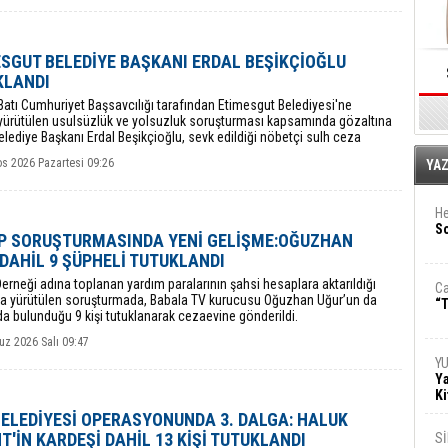
SGUT BELEDİYE BAŞKANI ERDAL BEŞİKÇİOĞLU
KLANDI
atı Cumhuriyet Başsavcılığı tarafından Etimesgut Belediyesi'ne
 yürütülen usulsüzlük ve yolsuzluk soruşturması kapsamında gözaltına
elediye Başkanı Erdal Beşikçioğlu, sevk edildiği nöbetçi sulh ceza
i kararıyla tutuklandı.
E
os 2026 Pazartesi 09:26
YA
He
So
P SORUŞTURMASINDA YENİ GELİŞME:OĞUZHAN
DAHİL 9 ŞÜPHELİ TUTUKLANDI
erneği adına toplanan yardım paralarının şahsi hesaplara aktarıldığı
Ca
yla yürütülen soruşturmada, Babala TV kurucusu Oğuzhan Uğur’un da
“T
da bulunduğu 9 kişi tutuklanarak cezaevine gönderildi.
z 2026 Salı 09:47
Y
Ya
Ki
BELEDİYESİ OPERASYONUNDA 3. DALGA: HALUK
T'İN KARDEŞİ DAHİL 13 KİŞİ TUTUKLANDI
S