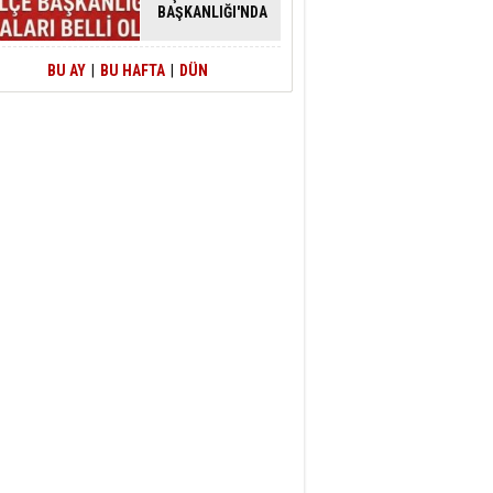
BAŞKANLIĞI'NDA
ATAMALAR
GERÇEKLEŞTİ
BU AY
|
BU HAFTA
|
DÜN