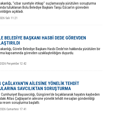
i Bakanlığı, "icbar suretiyle irtikap" suçlamasıyla yürütülen soruşturma
nda tutuklanan Bolu Belediye Başkanı Tanju Özcan'ın görevden
rıldığını açıkladı.
026 Salı 11:21
E BELEDİYE BAŞKANI HASBİ DEDE GÖREVDEN
AŞTIRILDI
 Bakanlığı, Görele Belediye Başkanı Hasbi Dede’nin hakkında yürütülen bir
rma kapsamında görevden uzaklaştırıldığını duyurdu.
 2026 Perşembe 12:42
 ÇAĞLAYAN'IN AİLESİNE YÖNELİK TEHDİT
JLARINA SAVCILIKTAN SORUŞTURMA
y Cumhuriyet Başsavcılığı, Güngören’de bıçaklanarak hayatını kaybeden
daki Atlas Çağlayan’ın ailesine yönelik tehdit mesajları gönderildiği
la resen soruşturma başlattı.
2026 Cumartesi 17:41