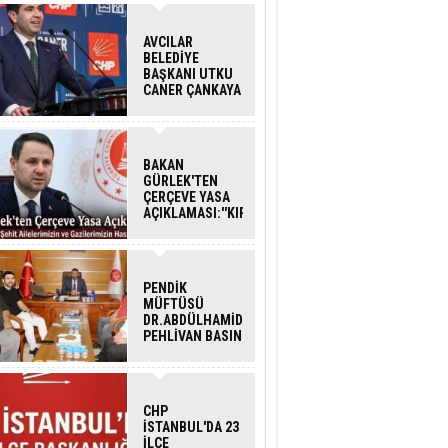
AVCILAR
BELEDİYE
BAŞKANI UTKU
CANER ÇANKAYA
HAKKINDA
TAHLİYE KARARI
BAKAN
GÜRLEK'TEN
ÇERÇEVE YASA
AÇIKLAMASI:''KIRMIZI
ÇİZGİMİZ ŞEHİT
AİLELERİ VE
GAZİLERİMİZİN
HASSASİYETİDİR''
PENDİK
MÜFTÜSÜ
DR.ABDÜLHAMİD
PEHLİVAN BASIN
MENSUPLARINI
AĞIRLADI
CHP
İSTANBUL'DA 23
İLÇE