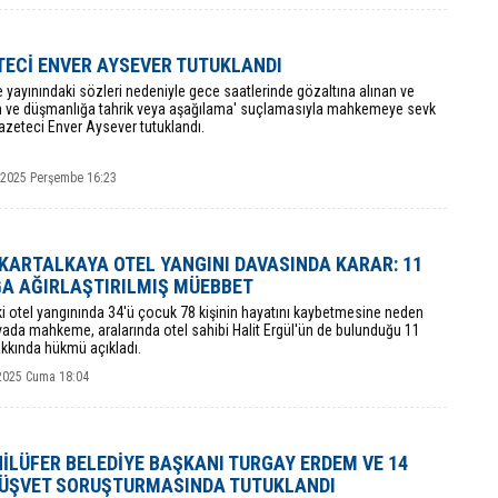
ECİ ENVER AYSEVER TUTUKLANDI
yayınındaki sözleri nedeniyle gece saatlerinde gözaltına alınan ve
kin ve düşmanlığa tahrik veya aşağılama' suçlamasıyla mahkemeye sevk
azeteci Enver Aysever tutuklandı.
k 2025 Perşembe 16:23
KARTALKAYA OTEL YANGINI DAVASINDA KARAR: 11
A AĞIRLAŞTIRILMIŞ MÜEBBET
i otel yangınında 34'ü çocuk 78 kişinin hayatını kaybetmesine neden
ada mahkeme, aralarında otel sahibi Halit Ergül'ün de bulunduğu 11
akkında hükmü açıkladı.
2025 Cuma 18:04
NİLÜFER BELEDİYE BAŞKANI TURGAY ERDEM VE 14
RÜŞVET SORUŞTURMASINDA TUTUKLANDI