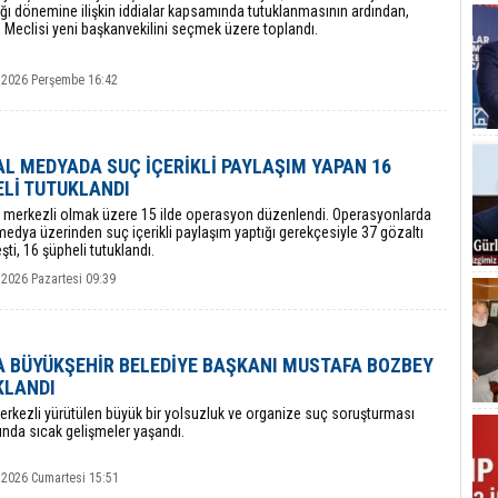
ğı dönemine ilişkin iddialar kapsamında tutuklanmasının ardından,
 Meclisi yeni başkanvekilini seçmek üzere toplandı.
 2026 Perşembe 16:42
L MEDYADA SUÇ İÇERİKLİ PAYLAŞIM YAPAN 16
Lİ TUTUKLANDI
l merkezli olmak üzere 15 ilde operasyon düzenlendi. Operasyonlarda
edya üzerinden suç içerikli paylaşım yaptığı gerekçesiyle 37 gözaltı
şti, 16 şüpheli tutuklandı.
 2026 Pazartesi 09:39
 BÜYÜKŞEHİR BELEDİYE BAŞKANI MUSTAFA BOZBEY
KLANDI
erkezli yürütülen büyük bir yolsuzluk ve organize suç soruşturması
nda sıcak gelişmeler yaşandı.
 2026 Cumartesi 15:51