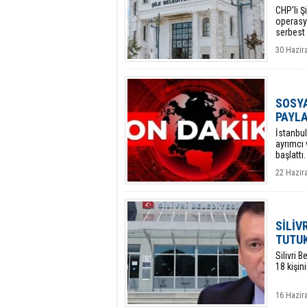
CHP'li 
operasyo
serbest b
30 Hazira
SOSYA
PAYL
​İstanbu
ayrımcı 
başlattı.
22 Hazir
SİLİV
TUTU
Silivri 
18 kişin
16 Hazira