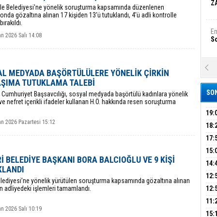
Z
Şile Belediyesi'ne yönelik soruşturma kapsamında düzenlenen
nda gözaltına alınan 17 kişiden 13'ü tutuklandı, 4'ü adli kontrolle
ırakıldı.
Em
n 2026 Salı 14:08
S
A
L MEDYADA BAŞÖRTÜLÜLERE YÖNELİK ÇİRKİN
Ka
AŞIMA TUTUKLAMA TALEBİ
Şi
SON
l Cumhuriyet Başsavcılığı, sosyal medyada başörtülü kadınlara yönelik
ve nefret içerikli ifadeler kullanan H.Ö. hakkında resen soruşturma
Şi
B
19:
an 2026 Pazartesi 15:12
PEH
18:
ÇAN
17:
Ha
Bi
KIR
15:
Rİ BELEDİYE BAŞKANI BORA BALCIOĞLU VE 9 KİŞİ
AĞI
İÇİ
14:
KLANDI
AÇI
12:
Ez
Belediyesi’ne yönelik yürütülen soruşturma kapsamında gözaltına alınan
S
VE 
BAŞ
in adliyedeki işlemleri tamamlandı.
12:
GAZ
11:
n 2026 Salı 10:19
ARK
GEL
B
15: