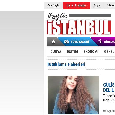
Ana Sayfa
Günün Haberleri
Arşiv
Sitene
DÜNYA
EĞİTİM
EKONOMİ
GENEL
Tutuklama Haberleri
GÜLİS
DELİ
​Tunceli
Doku (21
06 Ağust