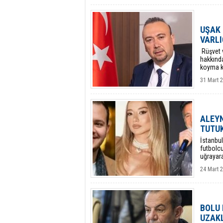
UŞAK 
VARLI
Rüşvet v
hakkında
koyma ka
31 Mart 2
ALEYN
TUTU
İstanbu
futbolcu
uğrayara
24 Mart 2
BOLU 
UZAKL