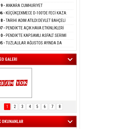
DANMAK
LAMASIYLA TUTUTKLANDI
UĞA HİZMET VERİLDİ
19 -
ANKARA CUMHURİYET
SAVCILIĞINDAN ÖZGÜR ÖZEL VE VELİ
06 -
KÜÇÜKÇEKMECE D-100'DE FECİ KAZA:
ABA HAKKINDA FEZLEKE
eltem Kaynas
MOBİL İETT OTOBÜSÜNE ÇARPTI 3 KİŞİ
18 -
TARİHİ ADIM ATILDI:DEVLET BAHÇELİ
FFETMEYECEĞİM!
ATINI KAYBETTİ
RÖRSÜZ TÜRKİYE' ÇERÇEVE YASA TEKLİFİNİ
07 -
PENDİK'TE AÇIK HAVA ETKİNLİKLERİ
ALADI
UK SİNEMASIYLA BAŞLADI
10 -
PENDİK'TE KAPSAMLI ASFALT SERİMİ
LADI
05 -
TUZLALILAR AĞUSTOS AYINDA DA
EMAYA DOYACAK
EO GALERİ
ARTAL ENGELSİZ 
AŞAM FESTİVALİ 
1
2
3
4
5
6
7
8
KONSERİ 
LEYİCİLERİ MEST 
ETTİ
K OKUNANLAR