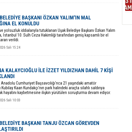
BELEDİYE BAŞKANI ÖZKAN YALIM'IN MAL
ĞINA EL KONULDU
e yolsuzluk iddialarıyla tutuklanan Uşak Belediye Başkanı Özkan Yalım
, İstanbul 10. Sulh Ceza Hakimliği tarafından geniş kapsamlı bir el
rarı verildi.
026 Salı 15:24
A KALAYCIOĞLU İLE İZZET YILDIZHAN DAHİL 7 KİŞİ
KLANDI
l Anadolu Cumhuriyet Başsavcılığı'nca 21 yaşındaki amatör
 Kubilay Kaan Kundakçı'nın park halindeki araçta silahlı saldırıya
k hayatını kaybetmesine ilişkin yürütülen soruşturma devam ediyor.
026 Salı 10:03
BELEDİYE BAŞKANI TANJU ÖZCAN GÖREVDEN
AŞTIRILDI