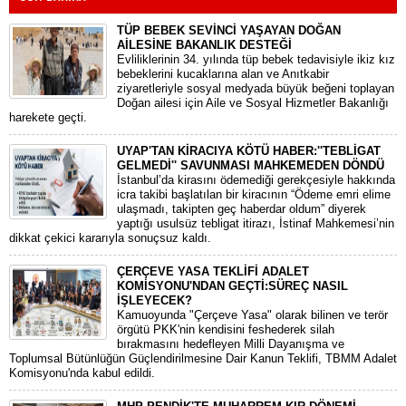
TÜP BEBEK SEVİNCİ YAŞAYAN DOĞAN
AİLESİNE BAKANLIK DESTEĞİ
​Evliliklerinin 34. yılında tüp bebek tedavisiyle ikiz kız
bebeklerini kucaklarına alan ve Anıtkabir
ziyaretleriyle sosyal medyada büyük beğeni toplayan
Doğan ailesi için Aile ve Sosyal Hizmetler Bakanlığı
harekete geçti.
UYAP'TAN KİRACIYA KÖTÜ HABER:''TEBLİGAT
GELMEDİ'' SAVUNMASI MAHKEMEDEN DÖNDÜ
​İstanbul’da kirasını ödemediği gerekçesiyle hakkında
icra takibi başlatılan bir kiracının “Ödeme emri elime
ulaşmadı, takipten geç haberdar oldum” diyerek
yaptığı usulsüz tebligat itirazı, İstinaf Mahkemesi’nin
dikkat çekici kararıyla sonuçsuz kaldı.
ÇERÇEVE YASA TEKLİFİ ADALET
KOMİSYONU'NDAN GEÇTİ:SÜREÇ NASIL
İŞLEYECEK?
​Kamuoyunda "Çerçeve Yasa" olarak bilinen ve terör
örgütü PKK'nin kendisini feshederek silah
bırakmasını hedefleyen Milli Dayanışma ve
Toplumsal Bütünlüğün Güçlendirilmesine Dair Kanun Teklifi, TBMM Adalet
Komisyonu'nda kabul edildi.