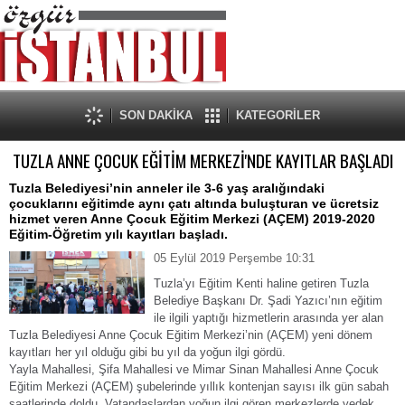
SON DAKİKA
KATEGORİLER
TUZLA ANNE ÇOCUK EĞİTİM MERKEZİ'NDE KAYITLAR BAŞLADI
Tuzla Belediyesi’nin anneler ile 3-6 yaş aralığındaki
çocuklarını eğitimde aynı çatı altında buluşturan ve ücretsiz
hizmet veren Anne Çocuk Eğitim Merkezi (AÇEM) 2019-2020
Eğitim-Öğretim yılı kayıtları başladı.
05 Eylül 2019 Perşembe 10:31
Tuzla’yı Eğitim Kenti haline getiren Tuzla
Belediye Başkanı Dr. Şadi Yazıcı’nın eğitim
ile ilgili yaptığı hizmetlerin arasında yer alan
Tuzla Belediyesi Anne Çocuk Eğitim Merkezi’nin (AÇEM) yeni dönem
kayıtları her yıl olduğu gibi bu yıl da yoğun ilgi gördü.
Yayla Mahallesi, Şifa Mahallesi ve Mimar Sinan Mahallesi Anne Çocuk
Eğitim Merkezi (AÇEM) şubelerinde yıllık kontenjan sayısı ilk gün sabah
saatlerinde doldu. Vatandaşlardan yoğun ilgi gören merkezlerde yedek