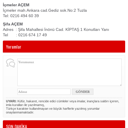
İçmeler AÇEM
İçmeler mah.Ankara cad.Gediz sok.No:2 Tuzla
Tel: 0216 494 60 39
Şifa AÇEM
Adres : Şifa Mahallesi İnönü Cad. KİPTAŞ 1 Konutları Yanı
Tel : 0216 674 17 49
Yorumlar
UYARI:
Küfür, hakaret, rencide edici cümleler veya imalar, inançlara saldırı içeren,
imla kuralları ile yazılmamış,
Türkçe karakter kullanılmayan ve büyük harflerle yazılmış yorumlar
onaylanmamaktadır.
SON DAKİKA