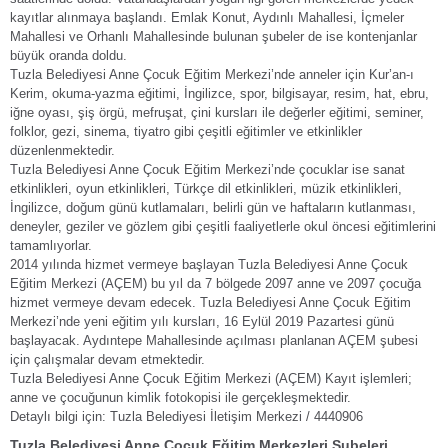
kayıtlar alınmaya başlandı. Emlak Konut, Aydınlı Mahallesi, İçmeler
Mahallesi ve Orhanlı Mahallesinde bulunan şubeler de ise kontenjanlar
büyük oranda doldu.
Tuzla Belediyesi Anne Çocuk Eğitim Merkezi’nde anneler için Kur’an-ı
Kerim, okuma-yazma eğitimi, İngilizce, spor, bilgisayar, resim, hat, ebru,
iğne oyası, şiş örgü, mefruşat, çini kursları ile değerler eğitimi, seminer,
folklor, gezi, sinema, tiyatro gibi çeşitli eğitimler ve etkinlikler
düzenlenmektedir.
Tuzla Belediyesi Anne Çocuk Eğitim Merkezi’nde çocuklar ise sanat
etkinlikleri, oyun etkinlikleri, Türkçe dil etkinlikleri, müzik etkinlikleri,
İngilizce, doğum günü kutlamaları, belirli gün ve haftaların kutlanması,
deneyler, geziler ve gözlem gibi çeşitli faaliyetlerle okul öncesi eğitimlerini
tamamlıyorlar.
2014 yılında hizmet vermeye başlayan Tuzla Belediyesi Anne Çocuk
Eğitim Merkezi (AÇEM) bu yıl da 7 bölgede 2097 anne ve 2097 çocuğa
hizmet vermeye devam edecek. Tuzla Belediyesi Anne Çocuk Eğitim
Merkezi’nde yeni eğitim yılı kursları, 16 Eylül 2019 Pazartesi günü
başlayacak. Aydıntepe Mahallesinde açılması planlanan AÇEM şubesi
için çalışmalar devam etmektedir.
Tuzla Belediyesi Anne Çocuk Eğitim Merkezi (AÇEM) Kayıt işlemleri;
anne ve çocuğunun kimlik fotokopisi ile gerçekleşmektedir.
Detaylı bilgi için: Tuzla Belediyesi İletişim Merkezi / 4440906
Tuzla Belediyesi Anne Çocuk Eğitim Merkezleri Şubeleri