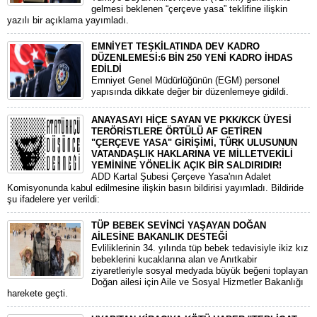
gelmesi beklenen “çerçeve yasa” teklifine ilişkin
yazılı bir açıklama yayımladı.
EMNİYET TEŞKİLATINDA DEV KADRO
DÜZENLEMESİ:6 BİN 250 YENİ KADRO İHDAS
EDİLDİ
​Emniyet Genel Müdürlüğünün (EGM) personel
yapısında dikkate değer bir düzenlemeye gidildi.
ANAYASAYI HİÇE SAYAN VE PKK/KCK ÜYESİ
TERÖRİSTLERE ÖRTÜLÜ AF GETİREN
"ÇERÇEVE YASA" GİRİŞİMİ, TÜRK ULUSUNUN
VATANDAŞLIK HAKLARINA VE MİLLETVEKİLİ
YEMİNİNE YÖNELİK AÇIK BİR SALDIRIDIR!
ADD Kartal Şubesi Çerçeve Yasa'nın Adalet
Komisyonunda kabul edilmesine ilişkin basın bildirisi yayımladı. Bildiride
şu ifadelere yer verildi:
TÜP BEBEK SEVİNCİ YAŞAYAN DOĞAN
AİLESİNE BAKANLIK DESTEĞİ
​Evliliklerinin 34. yılında tüp bebek tedavisiyle ikiz kız
bebeklerini kucaklarına alan ve Anıtkabir
ziyaretleriyle sosyal medyada büyük beğeni toplayan
Doğan ailesi için Aile ve Sosyal Hizmetler Bakanlığı
harekete geçti.