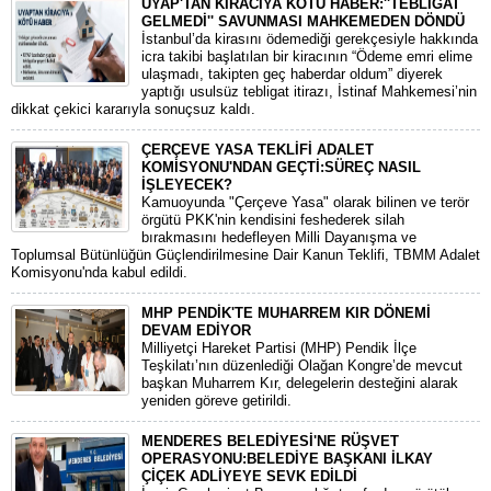
UYAP'TAN KİRACIYA KÖTÜ HABER:''TEBLİGAT
GELMEDİ'' SAVUNMASI MAHKEMEDEN DÖNDÜ
​İstanbul’da kirasını ödemediği gerekçesiyle hakkında
icra takibi başlatılan bir kiracının “Ödeme emri elime
ulaşmadı, takipten geç haberdar oldum” diyerek
yaptığı usulsüz tebligat itirazı, İstinaf Mahkemesi’nin
dikkat çekici kararıyla sonuçsuz kaldı.
ÇERÇEVE YASA TEKLİFİ ADALET
KOMİSYONU'NDAN GEÇTİ:SÜREÇ NASIL
İŞLEYECEK?
​Kamuoyunda "Çerçeve Yasa" olarak bilinen ve terör
örgütü PKK'nin kendisini feshederek silah
bırakmasını hedefleyen Milli Dayanışma ve
Toplumsal Bütünlüğün Güçlendirilmesine Dair Kanun Teklifi, TBMM Adalet
Komisyonu'nda kabul edildi.
MHP PENDİK'TE MUHARREM KIR DÖNEMİ
DEVAM EDİYOR
​Milliyetçi Hareket Partisi (MHP) Pendik İlçe
Teşkilatı’nın düzenlediği Olağan Kongre’de mevcut
başkan Muharrem Kır, delegelerin desteğini alarak
yeniden göreve getirildi.
MENDERES BELEDİYESİ'NE RÜŞVET
OPERASYONU:BELEDİYE BAŞKANI İLKAY
ÇİÇEK ADLİYEYE SEVK EDİLDİ