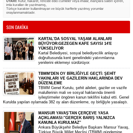
UYARI:
Küfür, hakaret, rencide edici cümleler veya imalar, inançlara saldırı içeren,
imla kuralları ile yazılmamış,
Türkçe karakter kullanılmayan ve büyük harflerle yazılmış yorumlar
onaylanmamaktadır.
SON DAKİKA
KARTAL'DA SOSYAL YAŞAM ALANLARI
BÜYÜYOR:GEZEGEN KAFE SAYISI 14'E
YÜKSELİYOR
Kartal Belediyesi, sosyal belediyecilik anlayışı
doğrultusunda kent genelindeki yatırımlarına
yenilerini eklemeyi sürdürüyor.
TBMM'DEN OY BİRLİĞİYLE GEÇTİ: ŞEHİT
YAKINLARI VE GAZİLERİN HAKLARINDA DEV
DÜZENLEME
​TBMM Genel Kurulu, şehit aileleri, gaziler ve vazife
malullerinin mali ve sosyal haklarında önemli
iyileştirmeler öngören kanun teklifini kabul etti. Genel
Kurulda yapılan oylamada 382 oy alan düzenleme, oy birliğiyle yasalaştı.
MANSUR YAVAŞ'TAN ÇERÇEVE YASA
AÇIKLAMASI:''GERÇEK BARIŞ YALNIZCA
KANUNLA KURULMAZ''
​Ankara Büyükşehir Belediye Başkanı Mansur Yavaş,
Türkiye Büyük Millet Meclisi (TBMM) gündemine