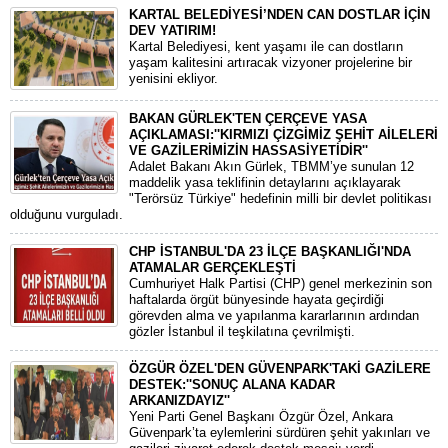
KARTAL BELEDİYESİ’NDEN CAN DOSTLAR İÇİN
DEV YATIRIM!
Kartal Belediyesi, kent yaşamı ile can dostların
yaşam kalitesini artıracak vizyoner projelerine bir
yenisini ekliyor.
BAKAN GÜRLEK'TEN ÇERÇEVE YASA
AÇIKLAMASI:''KIRMIZI ÇİZGİMİZ ŞEHİT AİLELERİ
VE GAZİLERİMİZİN HASSASİYETİDİR''
Adalet Bakanı Akın Gürlek, TBMM’ye sunulan 12
maddelik yasa teklifinin detaylarını açıklayarak
"Terörsüz Türkiye" hedefinin milli bir devlet politikası
olduğunu vurguladı.
CHP İSTANBUL'DA 23 İLÇE BAŞKANLIĞI'NDA
ATAMALAR GERÇEKLEŞTİ
​Cumhuriyet Halk Partisi (CHP) genel merkezinin son
haftalarda örgüt bünyesinde hayata geçirdiği
görevden alma ve yapılanma kararlarının ardından
gözler İstanbul il teşkilatına çevrilmişti.
ÖZGÜR ÖZEL'DEN GÜVENPARK'TAKİ GAZİLERE
DESTEK:''SONUÇ ALANA KADAR
ARKANIZDAYIZ''
​Yeni Parti Genel Başkanı Özgür Özel, Ankara
Güvenpark’ta eylemlerini sürdüren şehit yakınları ve