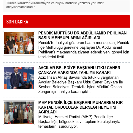
Türkçe karakter kullanılmayan ve büyük harflerle yazılmış yorumlar
onaylanmamaktadır.
SON DAKİKA
PENDİK MÜFTÜSÜ DR.ABDÜLHAMİD PEHLİVAN
BASIN MENSUPLARINI AĞIRLADI
​Pendik’te faaliyet gösteren basın mensupları, Pendik
İlçe Müftülüğü görevine başlayan Dr. Abdulhamid
Pehlivan’ı makamında ziyaret ederek yeni görevi için
tebriklerini iletti.
AVCILAR BELEDİYE BAŞKANI UTKU CANER
ÇANKAYA HAKKINDA TAHLİYE KARARI
​Aziz İhsan Aktaş davasında tutuklu yargılanan
Avcılar Belediye Başkanı Utku Caner Çaykara ile
Seyhan Belediyesi Temizlik İşleri Müdürü Özcan
Zenger için tahliye kararı çıktı.
MHP PENDİK İLÇE BAŞKANI MUHARREM KIR
KARTAL ORDULULAR DERNEĞİ HEYETİNİ
AĞIRLADI
​Milliyetçi Hareket Partisi (MHP) Pendik İlçe
Başkanlığı, bölgedeki sivil toplum kuruluşlarıyla
temaslarını sürdürüyor.