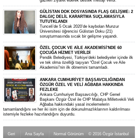
gazileri ziyaret ederek destek mesajı verdi.
GÜLİSTAN DOK DOSYASINDA FLAŞ GELİŞME: 2
DALGIÇ DELİL KARARTMA SUÇLAMASIYLA
TUTUTKLANDI
​Tunceli’de 5 Ocak 2020’de kaybolan Munzur
Üniversitesi öğrencisi Gülistan Doku (21)
soruşturmasında sıcak bir gelişme yaşandı.
ÖZEL ÇOCUK VE AİLE AKADEMİSİ'NDE 60
ÇOCUĞA HİZMET VERİLDİ
Pendik Belediyesi, Türkiye’deki belediyeler içinde ilk
ve tek olma özelliği taşıyan “Özel Çocuk ve Aile
Akademisi”nin ilk dönemini tamamladı.
ANKARA CUMHURİYET BAŞSAVCILIĞINDAN
ÖZGÜR ÖZEL VE VELİ AĞBABA HAKKINDA
FEZLEKE
​Ankara Cumhuriyet Başsavcılığı, CHP Genel
Başkanı Özgür Özel ile CHP Malatya Milletvekili Veli
Ağbaba hakkındaki yasal incelemelerin
tamamlandığını ve her iki isim için de dokunulmazlıklarının kaldırılması
istemiyle fezleke hazırlandığını duyurdu.
Geri
Ana Sayfa
Normal Görünüm
© 2016 Özgür İstanbul