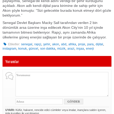
paylaşımla, Senegal’de kendi adını verdiği bir şehir kurduğunu
açıkladı. Akon adlı kendi dijital para birimine de sahip şehir için
Akon şöyle konuştu: “Sizi gelecekte burada konuk etmeyi dört gözle
bekliyorum.”
Senegal Devlet Başkanı Macky Sall tarafından verilen 2 bin
dönümlük arsa üzerine inşa edilecek Akon City’nin 10 yıl içinde
tamamının bitmesi bekleniyor. Rapçi, aynı zamanda Afrika
ülkelerine güneş enerjisi sağlayan bir proje üzerinde de çalışıyor.
,
,
,
,
,
,
,
,
,
Etiketler:
senegal
rapçi
şehir
akon
abd
afrika
proje
para
dijital
,
,
,
,
,
,
,
instagram
konuk
güncel
son dakika
müzik
arazi
inşaa
enerji
Yorumlar
UYARI:
Küfür, hakaret, rencide edici cümleler veya imalar, inançlara saldırı içeren,
imla kuralları ile yazılmamış,