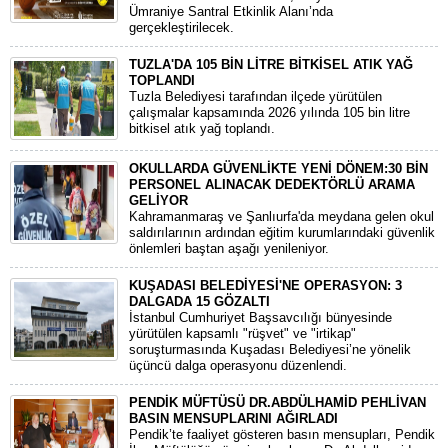
Ümraniye Santral Etkinlik Alanı’nda
gerçekleştirilecek.
TUZLA'DA 105 BİN LİTRE BİTKİSEL ATIK YAĞ
TOPLANDI
Tuzla Belediyesi tarafından ilçede yürütülen
çalışmalar kapsamında 2026 yılında 105 bin litre
bitkisel atık yağ toplandı.
OKULLARDA GÜVENLİKTE YENİ DÖNEM:30 BİN
PERSONEL ALINACAK DEDEKTÖRLÜ ARAMA
GELİYOR
​Kahramanmaraş ve Şanlıurfa'da meydana gelen okul
saldırılarının ardından eğitim kurumlarındaki güvenlik
önlemleri baştan aşağı yenileniyor.
KUŞADASI BELEDİYESİ'NE OPERASYON: 3
DALGADA 15 GÖZALTI
​İstanbul Cumhuriyet Başsavcılığı bünyesinde
yürütülen kapsamlı "rüşvet" ve "irtikap"
soruşturmasında Kuşadası Belediyesi’ne yönelik
üçüncü dalga operasyonu düzenlendi.
PENDİK MÜFTÜSÜ DR.ABDÜLHAMİD PEHLİVAN
BASIN MENSUPLARINI AĞIRLADI
​Pendik’te faaliyet gösteren basın mensupları, Pendik