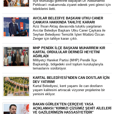
İlçe Müftülüğü görevine başlayan Dr. Abdulhamid
Pehlivan’ı makamında ziyaret ederek yeni görevi için
tebriklerini iletti.
AVCILAR BELEDİYE BAŞKANI UTKU CANER
ÇANKAYA HAKKINDA TAHLİYE KARARI
​Aziz İhsan Aktaş davasında tutuklu yargılanan
Avcılar Belediye Başkanı Utku Caner Çaykara ile
Seyhan Belediyesi Temizlik İşleri Müdürü Özcan
Zenger için tahliye kararı çıktı.
MHP PENDİK İLÇE BAŞKANI MUHARREM KIR
KARTAL ORDULULAR DERNEĞİ HEYETİNİ
AĞIRLADI
​Milliyetçi Hareket Partisi (MHP) Pendik İlçe
Başkanlığı, bölgedeki sivil toplum kuruluşlarıyla
temaslarını sürdürüyor.
KARTAL BELEDİYESİ’NDEN CAN DOSTLAR İÇİN
DEV YATIRIM!
Kartal Belediyesi, kent yaşamı ile can dostların
yaşam kalitesini artıracak vizyoner projelerine bir
yenisini ekliyor.
BAKAN GÜRLEK'TEN ÇERÇEVE YASA
AÇIKLAMASI:''KIRMIZI ÇİZGİMİZ ŞEHİT AİLELERİ
VE GAZİLERİMİZİN HASSASİYETİDİR''