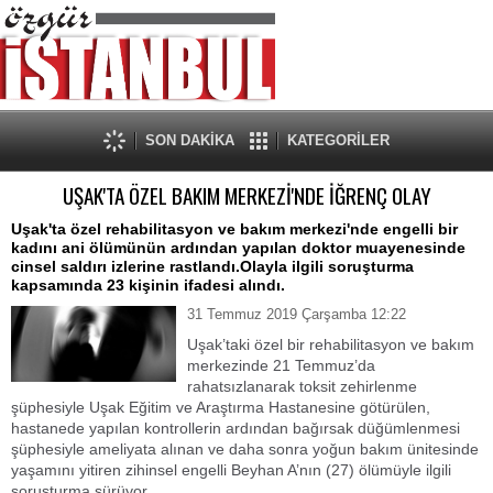
SON DAKİKA
KATEGORİLER
UŞAK'TA ÖZEL BAKIM MERKEZİ'NDE İĞRENÇ OLAY
Uşak'ta özel rehabilitasyon ve bakım merkezi'nde engelli bir
kadını ani ölümünün ardından yapılan doktor muayenesinde
cinsel saldırı izlerine rastlandı.Olayla ilgili soruşturma
kapsamında 23 kişinin ifadesi alındı.
31 Temmuz 2019 Çarşamba 12:22
Uşak’taki özel bir rehabilitasyon ve bakım
merkezinde 21 Temmuz’da
rahatsızlanarak toksit zehirlenme
şüphesiyle Uşak Eğitim ve Araştırma Hastanesine götürülen,
hastanede yapılan kontrollerin ardından bağırsak düğümlenmesi
şüphesiyle ameliyata alınan ve daha sonra yoğun bakım ünitesinde
yaşamını yitiren zihinsel engelli Beyhan A’nın (27) ölümüyle ilgili
soruşturma sürüyor.