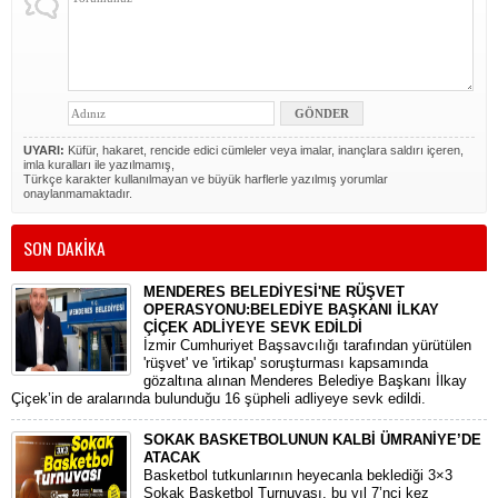
UYARI:
Küfür, hakaret, rencide edici cümleler veya imalar, inançlara saldırı içeren,
imla kuralları ile yazılmamış,
Türkçe karakter kullanılmayan ve büyük harflerle yazılmış yorumlar
onaylanmamaktadır.
SON DAKİKA
MENDERES BELEDİYESİ'NE RÜŞVET
OPERASYONU:BELEDİYE BAŞKANI İLKAY
ÇİÇEK ADLİYEYE SEVK EDİLDİ
​İzmir Cumhuriyet Başsavcılığı tarafından yürütülen
'rüşvet' ve 'irtikap' soruşturması kapsamında
gözaltına alınan Menderes Belediye Başkanı İlkay
Çiçek’in de aralarında bulunduğu 16 şüpheli adliyeye sevk edildi.
SOKAK BASKETBOLUNUN KALBİ ÜMRANİYE’DE
ATACAK
Basketbol tutkunlarının heyecanla beklediği 3×3
Sokak Basketbol Turnuvası, bu yıl 7’nci kez