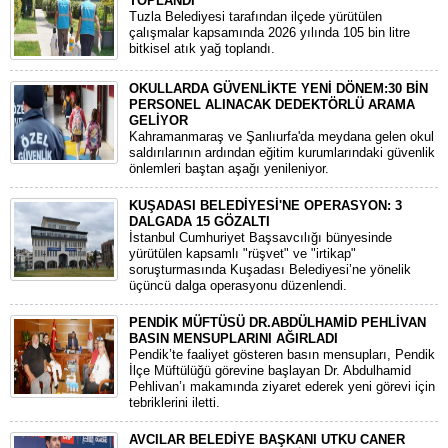
TOPLANDI
Tuzla Belediyesi tarafından ilçede yürütülen
çalışmalar kapsamında 2026 yılında 105 bin litre
bitkisel atık yağ toplandı.
OKULLARDA GÜVENLİKTE YENİ DÖNEM:30 BİN
PERSONEL ALINACAK DEDEKTÖRLÜ ARAMA
GELİYOR
​Kahramanmaraş ve Şanlıurfa'da meydana gelen okul
saldırılarının ardından eğitim kurumlarındaki güvenlik
önlemleri baştan aşağı yenileniyor.
KUŞADASI BELEDİYESİ'NE OPERASYON: 3
DALGADA 15 GÖZALTI
​İstanbul Cumhuriyet Başsavcılığı bünyesinde
yürütülen kapsamlı "rüşvet" ve "irtikap"
soruşturmasında Kuşadası Belediyesi’ne yönelik
üçüncü dalga operasyonu düzenlendi.
PENDİK MÜFTÜSÜ DR.ABDÜLHAMİD PEHLİVAN
BASIN MENSUPLARINI AĞIRLADI
​Pendik’te faaliyet gösteren basın mensupları, Pendik
İlçe Müftülüğü görevine başlayan Dr. Abdulhamid
Pehlivan’ı makamında ziyaret ederek yeni görevi için
tebriklerini iletti.
AVCILAR BELEDİYE BAŞKANI UTKU CANER