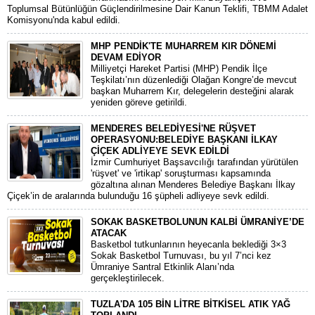
Toplumsal Bütünlüğün Güçlendirilmesine Dair Kanun Teklifi, TBMM Adalet
Komisyonu'nda kabul edildi.
MHP PENDİK'TE MUHARREM KIR DÖNEMİ
DEVAM EDİYOR
​Milliyetçi Hareket Partisi (MHP) Pendik İlçe
Teşkilatı’nın düzenlediği Olağan Kongre’de mevcut
başkan Muharrem Kır, delegelerin desteğini alarak
yeniden göreve getirildi.
MENDERES BELEDİYESİ'NE RÜŞVET
OPERASYONU:BELEDİYE BAŞKANI İLKAY
ÇİÇEK ADLİYEYE SEVK EDİLDİ
​İzmir Cumhuriyet Başsavcılığı tarafından yürütülen
'rüşvet' ve 'irtikap' soruşturması kapsamında
gözaltına alınan Menderes Belediye Başkanı İlkay
Çiçek’in de aralarında bulunduğu 16 şüpheli adliyeye sevk edildi.
SOKAK BASKETBOLUNUN KALBİ ÜMRANİYE’DE
ATACAK
Basketbol tutkunlarının heyecanla beklediği 3×3
Sokak Basketbol Turnuvası, bu yıl 7’nci kez
Ümraniye Santral Etkinlik Alanı’nda
gerçekleştirilecek.
TUZLA'DA 105 BİN LİTRE BİTKİSEL ATIK YAĞ