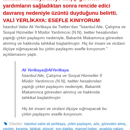
yardımların sağladıktan sonra rencide edici
davranış nedeniyle üzüntü duyduğunu belirtti.
VALİ YERLİKAYA: ESEFLE KINIYORUM
İstanbul Valisi Ali Yerlikaya da Twitter'dan "İstanbul Aile, Çalışma ve
Sosyal Hizmetler İl Müdür Yardımcısı (N.N), twitter hesabından
yaptığı çirkin paylaşımı nedeniyle, Bakanlık Makamınca görevden
alınmış ve hakkında tahkikat başlatılmıştır. Hiç bir insani ve vicdani
ölçüye sığmayacak bu çirkin paylaşımı esefle kınıyorum."
açıklamasını yaptı.
Ali Yerlikaya@AliYerlikaya
İstanbul Aile, Çalışma ve Sosyal Hizmetler İl
Müdür Yardımcısı (N.N), twitter hesabından
yaptığı çirkin paylaşımı nedeniyle, Bakanlık
Makamınca görevden alınmış ve hakkında
tahkikat başlatılmıştır.
Hiç bir insani ve vicdani ölçüye sığmayacak bu
çirkin paylaşımı esefle kınıyorum.
,
,
,
,
Etiketler:
istanbul valisi ali yerlikaya
çirkin paylaşım
aile
görevden alma
,
,
,
,
,
,
yardım
kınama
tahkiat
güncel
son dakika
manşet haber
anadolu yakası