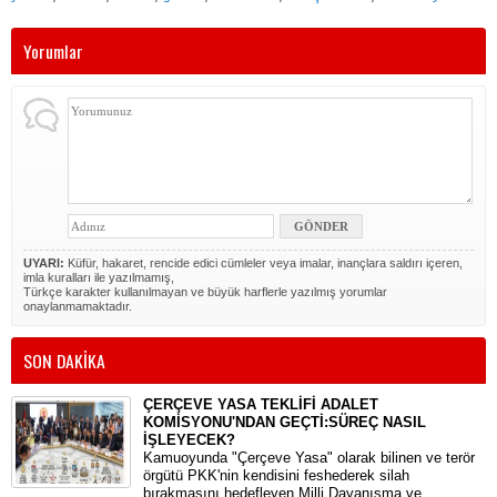
Yorumlar
UYARI:
Küfür, hakaret, rencide edici cümleler veya imalar, inançlara saldırı içeren,
imla kuralları ile yazılmamış,
Türkçe karakter kullanılmayan ve büyük harflerle yazılmış yorumlar
onaylanmamaktadır.
SON DAKİKA
ÇERÇEVE YASA TEKLİFİ ADALET
KOMİSYONU'NDAN GEÇTİ:SÜREÇ NASIL
İŞLEYECEK?
​Kamuoyunda "Çerçeve Yasa" olarak bilinen ve terör
örgütü PKK'nin kendisini feshederek silah
bırakmasını hedefleyen Milli Dayanışma ve