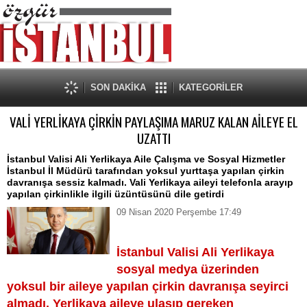
SON DAKİKA
KATEGORİLER
VALİ YERLİKAYA ÇİRKİN PAYLAŞIMA MARUZ KALAN AİLEYE EL
UZATTI
İstanbul Valisi Ali Yerlikaya Aile Çalışma ve Sosyal Hizmetler
İstanbul İl Müdürü tarafından yoksul yurttaşa yapılan çirkin
davranışa sessiz kalmadı. Vali Yerlikaya aileyi telefonla arayıp
yapılan çirkinlikle ilgili üzüntüsünü dile getirdi
09 Nisan 2020 Perşembe 17:49
İstanbul Valisi Ali Yerlikaya
sosyal medya üzerinden
yoksul bir aileye yapılan çirkin davranışa seyirci
almadı. Yerlikaya aileye ulaşıp gereken