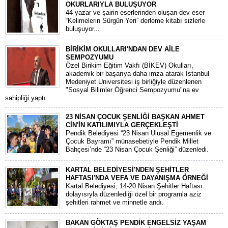
OKURLARIYLA BULUŞUYOR
44 yazar ve şairin eserlerinden oluşan dev eser
“Kelimelerin Sürgün Yeri” derleme kitabı sizlerle
buluşuyor...
BİRİKİM OKULLARI'NDAN DEV AİLE
SEMPOZYUMU
​Özel Birikim Eğitim Vakfı (BİKEV) Okulları,
akademik bir başarıya daha imza atarak İstanbul
Medeniyet Üniversitesi iş birliğiyle düzenlenen
"Sosyal Bilimler Öğrenci Sempozyumu"na ev
sahipliği yaptı.
23 NİSAN ÇOCUK ŞENLİĞİ BAŞKAN AHMET
CİN'İN KATILIMIYLA GERÇEKLEŞTİ
Pendik Belediyesi “23 Nisan Ulusal Egemenlik ve
Çocuk Bayramı” münasebetiyle Pendik Millet
Bahçesi’nde “23 Nisan Çocuk Şenliği” düzenledi.
KARTAL BELEDİYESİ'NDEN ŞEHİTLER
HAFTASI'NDA VEFA VE DAYANIŞMA ÖRNEĞİ
Kartal Belediyesi, 14-20 Nisan Şehitler Haftası
dolayısıyla düzenlediği özel bir programla aziz
şehitleri rahmet ve minnetle andı.
BAKAN GÖKTAŞ PENDİK ENGELSİZ YAŞAM