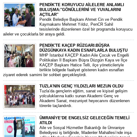
PENDİK'TE KORUYUCU AİLELERE ANLAMLI
BULUŞMA:''GÖNÜLLERİNİ VE YUVALARINI
AÇTILAR''
​Pendik Belediye Başkanı Ahmet Cin ve Pendik
Kaymakamı Mehmet Yıldız, PenCR Sahil
tesislerinde düzenlenen özel bir programda koruyucu
aileler ve çocuklarla bir araya geldi.
PENDİK'TE KAÇEP RÜZGARI:BÜŞRA
DÜZGÜNKAYA KADIN ESNAFLARLA BULUŞTU
​MHP İstanbul KAÇEP Kadın Aile Çocuk ve Engelli
Politikaları İl Başkanı Büşra Düzgün Kaya ve İlçe
KAÇEP Başkanı Hatice Telli, ilçe yöneticileriyle
birlikte bölgede faaliyet gösteren kadın esnafları
ziyaret ederek samimi bir sohbet gerçekleştirdi.
TUZLA'NIN GENÇ YILDIZLARI MEZUN OLDU
Tuzla’da gençlerin eğitim, sanat ve kişisel gelişim
yolculuklarına katkı sunan Akademi Genç ve
Akademi Sanat, mezuniyet heyecanını düzenlenen
törenle taçlandırdı.
ÜMRANİYE’DE ENGELSİZ GELECEĞİN TEMELİ
ATILDI
Aile ve Sosyal Hizmetler Bakanlığı ile Ümraniye
Belediyesi iş birliğinde, Madenler Mahallesi’nde inşa