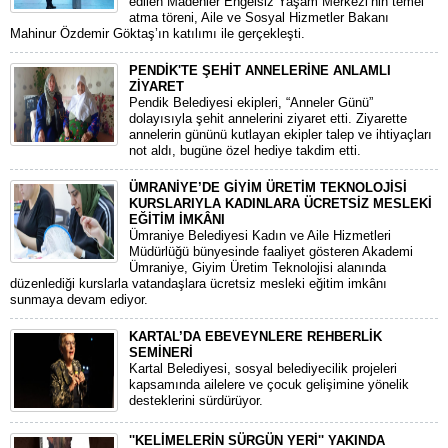
edilen Madenler Engelsiz Yaşam Merkezi’nin temel
atma töreni, Aile ve Sosyal Hizmetler Bakanı
Mahinur Özdemir Göktaş’ın katılımı ile gerçekleşti.
PENDİK'TE ŞEHİT ANNELERİNE ANLAMLI
ZİYARET
Pendik Belediyesi ekipleri, “Anneler Günü”
dolayısıyla şehit annelerini ziyaret etti. Ziyarette
annelerin gününü kutlayan ekipler talep ve ihtiyaçları
not aldı, bugüne özel hediye takdim etti.
ÜMRANİYE’DE GİYİM ÜRETİM TEKNOLOJİSİ
KURSLARIYLA KADINLARA ÜCRETSİZ MESLEKİ
EĞİTİM İMKÂNI
Ümraniye Belediyesi Kadın ve Aile Hizmetleri
Müdürlüğü bünyesinde faaliyet gösteren Akademi
Ümraniye, Giyim Üretim Teknolojisi alanında
düzenlediği kurslarla vatandaşlara ücretsiz mesleki eğitim imkânı
sunmaya devam ediyor.
KARTAL’DA EBEVEYNLERE REHBERLİK
SEMİNERİ
Kartal Belediyesi, sosyal belediyecilik projeleri
kapsamında ailelere ve çocuk gelişimine yönelik
desteklerini sürdürüyor.
''KELİMELERİN SÜRGÜN YERİ'' YAKINDA