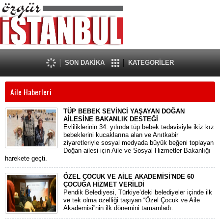
SON DAKİKA
KATEGORİLER
Aile Haberleri
TÜP BEBEK SEVİNCİ YAŞAYAN DOĞAN
AİLESİNE BAKANLIK DESTEĞİ
​Evliliklerinin 34. yılında tüp bebek tedavisiyle ikiz kız
bebeklerini kucaklarına alan ve Anıtkabir
ziyaretleriyle sosyal medyada büyük beğeni toplayan
Doğan ailesi için Aile ve Sosyal Hizmetler Bakanlığı
harekete geçti.
ÖZEL ÇOCUK VE AİLE AKADEMİSİ'NDE 60
ÇOCUĞA HİZMET VERİLDİ
Pendik Belediyesi, Türkiye’deki belediyeler içinde ilk
ve tek olma özelliği taşıyan “Özel Çocuk ve Aile
Akademisi”nin ilk dönemini tamamladı.