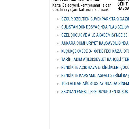
ŞEHİT 
Kartal Belediyesi, kent yaşamı ile can
HASSAS
dostların yaşam kalitesini artıracak
vizyoner projelerine bir yenisini ekliyor.
Adalet
sunulan
ÖZGÜR ÖZEL'DEN GÜVENPARK'TAKİ GAZİL
detayla
Türkiye
GÜLİSTAN DOK DOSYASINDA FLAŞ GELİŞ
politik
ÖZEL ÇOCUK VE AİLE AKADEMİSİ'NDE 60
ANKARA CUMHURİYET BAŞSAVCILIĞINDAN
KÜÇÜKÇEKMECE D-100'DE FECİ KAZA: OTO
TARİHİ ADIM ATILDI:DEVLET BAHÇELİ 'T
PENDİK'TE AÇIK HAVA ETKİNLİKLERİ ÇOC
PENDİK'TE KAPSAMLI ASFALT SERİMİ BA
TUZLALILAR AĞUSTOS AYINDA DA SİNE
SKG'DAN EMEKLİLERE DUYURU:EN DÜŞÜK 