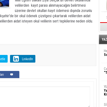
Milli Eğitim Bakanı Ziya Selçuk'un devlet okullarında
velilerden kayıt parası alınmayacağını belirtmesi
üzerine devlet okulları kayıt ödemesi dışında zorunlu
şehir'de bir okul ödenek çizelgesi çıkartarak velilerden aidat
 velilerden aidat isteyen okul velilerin sert tepkilerine neden oldu.
E
YA
He
So
etle
LinkedIn
Ca
“T
arı
Y
Ya
Ki
S