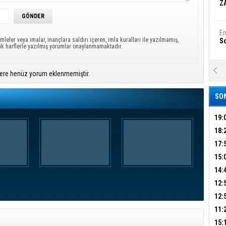
Z
Em
mleler veya imalar, inançlara saldırı içeren, imla kuralları ile yazılmamış,
S
ük harflerle yazılmış yorumlar onaylanmamaktadır.
A
ere henüz yorum eklenmemiştir.
Ka
Şi
SON
Şi
B
19:
PEH
18:
ÇAN
17:
Ha
Bi
KIR
15:
AĞI
İÇİ
14:
AÇI
12:
Ez
S
VE 
BAŞ
12:
GAZ
11:
ARK
GEL
B
15: