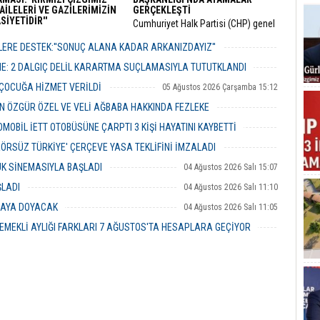
AİLELERİ VE GAZİLERİMİZİN
GERÇEKLEŞTİ
İYETİDİR''
​Cumhuriyet Halk Partisi (CHP) genel
 Bakanı Akın Gürlek, TBMM’ye
merkezinin son haftalarda örgüt
 12 maddelik yasa teklifinin
bünyesinde hayata geçirdiği görevden
ERE DESTEK:''SONUÇ ALANA KADAR ARKANIZDAYIZ''
rını açıklayarak "Terörsüz
alma ve yapılanma kararlarının
06 Ağustos 2026 Perşembe 12:51
" hedefinin milli bir devlet
ardından gözler İstanbul il teşkilatına
ME: 2 DALGIÇ DELİL KARARTMA SUÇLAMASIYLA TUTUTKLANDI
ası olduğunu vurguladı.
çevrilmişti.
06 Ağustos 2026 Perşembe 11:26
 ÇOCUĞA HİZMET VERİLDİ
05 Ağustos 2026 Çarşamba 15:12
 ÖZGÜR ÖZEL VE VELİ AĞBABA HAKKINDA FEZLEKE
05 Ağustos 2026 Çarşamba 10:19
MOBİL İETT OTOBÜSÜNE ÇARPTI 3 KİŞİ HAYATINI KAYBETTİ
05 Ağustos 2026 Çarşamba 10:06
ERÖRSÜZ TÜRKİYE' ÇERÇEVE YASA TEKLİFİNİ İMZALADI
04 Ağustos 2026 Salı 16:18
UK SİNEMASIYLA BAŞLADI
04 Ağustos 2026 Salı 15:07
ŞLADI
04 Ağustos 2026 Salı 11:10
MAYA DOYACAK
04 Ağustos 2026 Salı 11:05
EMEKLİ AYLIĞI FARKLARI 7 AĞUSTOS'TA HESAPLARA GEÇİYOR
04 Ağustos 2026 Salı 10:43