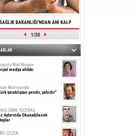
SAĞLIK BAKANLIĞI'NDAN ANİ KALP
YALNIZLIK YAŞLI BİREY
1/20
DURMALARINA HIZLI MÜDAHALE
SORUNLARA NEDEN OL
DİLMESİNE YÖNELİK ÖNLENMESİ İÇİN
ZARLAR
ÖNEMLİ ADIM
rgünlü/Mali Müşavir
syal medya ahlâkı
nan Murtezaoğlu
ürk yaratılıştan şendir, şatırdır”
UNUS EMRE YÜCEBAŞ
z Aylarında Okunabilecek
taplar
İBEL ÇEÇEN