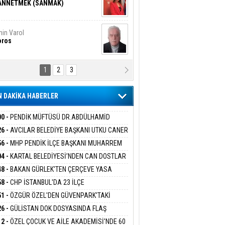
ANNETMEK (SANMAK)
in Varol
oros
1
2
3
NALİZ/ ODABAŞ
ranlık DNA Kuşaklararası
ddetin Biyolojik Faturası
 DAKİKA HABERLER
yar Adıyaman
en Bu Sahaya Sığmazam
00 -
PENDİK MÜFTÜSÜ DR.ABDÜLHAMİD
LİVAN BASIN MENSUPLARINI AĞIRLADI
26 -
AVCILAR BELEDİYE BAŞKANI UTKU CANER
KAYA HAKKINDA TAHLİYE KARARI
56 -
MHP PENDİK İLÇE BAŞKANI MUHARREM
san Ali Çölük
r Satırın İçindeki İnsan
 KARTAL ORDULULAR DERNEĞİ HEYETİNİ
04 -
KARTAL BELEDİYESİ’NDEN CAN DOSTLAR
RLADI
N DEV YATIRIM!
48 -
BAKAN GÜRLEK'TEN ÇERÇEVE YASA
KLAMASI:''KIRMIZI ÇİZGİMİZ ŞEHİT AİLELERİ
58 -
CHP İSTANBUL'DA 23 İLÇE
gi Kılıç
İVAS: ATEŞE ATILAN VİCDAN
GAZİLERİMİZİN HASSASİYETİDİR''
KANLIĞI'NDA ATAMALAR GERÇEKLEŞTİ
51 -
ÖZGÜR ÖZEL'DEN GÜVENPARK'TAKİ
İLERE DESTEK:''SONUÇ ALANA KADAR
26 -
GÜLİSTAN DOK DOSYASINDA FLAŞ
ANIZDAYIZ''
İŞME: 2 DALGIÇ DELİL KARARTMA
ARIŞ BAŞARSLAN
12 -
ÖZEL ÇOCUK VE AİLE AKADEMİSİ'NDE 60