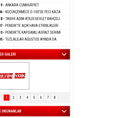
DANMAK
LAMASIYLA TUTUTKLANDI
UĞA HİZMET VERİLDİ
19 -
ANKARA CUMHURİYET
SAVCILIĞINDAN ÖZGÜR ÖZEL VE VELİ
06 -
KÜÇÜKÇEKMECE D-100'DE FECİ KAZA:
ABA HAKKINDA FEZLEKE
eltem Kaynas
MOBİL İETT OTOBÜSÜNE ÇARPTI 3 KİŞİ
18 -
TARİHİ ADIM ATILDI:DEVLET BAHÇELİ
FFETMEYECEĞİM!
ATINI KAYBETTİ
RÖRSÜZ TÜRKİYE' ÇERÇEVE YASA TEKLİFİNİ
07 -
PENDİK'TE AÇIK HAVA ETKİNLİKLERİ
ALADI
UK SİNEMASIYLA BAŞLADI
10 -
PENDİK'TE KAPSAMLI ASFALT SERİMİ
LADI
05 -
TUZLALILAR AĞUSTOS AYINDA DA
EMAYA DOYACAK
EO GALERİ
ARTAL ENGELSİZ 
AŞAM FESTİVALİ 
1
2
3
4
5
6
7
8
KONSERİ 
LEYİCİLERİ MEST 
ETTİ
K OKUNANLAR