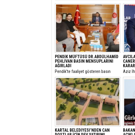
PENDİK MÜFTÜSÜ DR.ABDÜLHAMİD
AVCIL
PEHLİVAN BASIN MENSUPLARINI
CANER
AĞIRLADI
KARAR
​Pendik’te faaliyet gösteren basın
​Aziz İ
mensupları, Pendik İlçe Müftülüğü
yargıla
görevine başlayan Dr. Abdulhamid
Utku C
Pehlivan’ı makamında ziyaret ederek
Belediy
yeni görevi için tebriklerini iletti.
Özcan Z
KARTAL BELEDİYESİ’NDEN CAN
BAKAN
DOSTLAR İÇİN DEV YATIRIM!
AÇIKLA