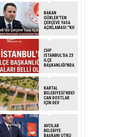
BAKAN
GÜRLEK'TEN
ÇERÇEVE YASA
AÇIKLAMASI:''KIRMIZI
ÇİZGİMİZ ŞEHİT
AİLELERİ VE
GAZİLERİMİZİN
HASSASİYETİDİR''
CHP
İSTANBUL'DA 23
İLÇE
BAŞKANLIĞI'NDA
ATAMALAR
GERÇEKLEŞTİ
KARTAL
BELEDİYESİ’NDEN
CAN DOSTLAR
İÇİN DEV
YATIRIM!
AVCILAR
BELEDİYE
BAŞKANI UTKU