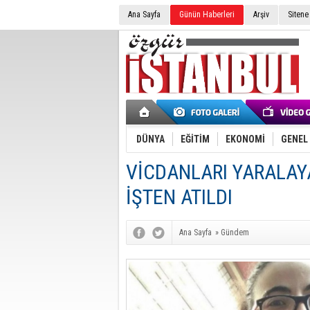
Ana Sayfa
Günün Haberleri
Arşiv
Sitene
DÜNYA
EĞİTİM
EKONOMİ
GENEL
VİCDANLARI YARALAY
İŞTEN ATILDI
Ana Sayfa
»
Gündem