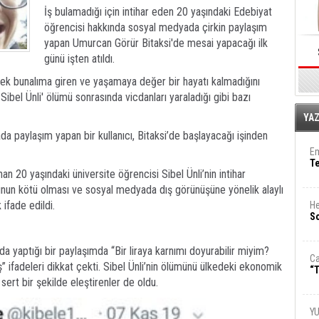
İş bulamadığı için intihar eden 20 yaşındaki Edebiyat
öğrencisi hakkında sosyal medyada çirkin paylaşım
yapan Umurcan Görür Bitaksi'de mesai yapacağı ilk
günü işten atıldı.
erek bunalıma giren ve yaşamaya değer bir hayatı kalmadığını
ibel Ünli' ölümü sonrasında vicdanları yaraladığı gibi bazı
E
YA
ada paylaşım yapan bir kullanıcı, Bitaksi’de başlayacağı işinden
Em
T
an 20 yaşındaki üniversite öğrencisi Sibel Ünli’nin intihar
un kötü olması ve sosyal medyada dış görünüşüne yönelik alaylı
ifade edildi.
He
So
yaptığı bir paylaşımda “Bir liraya karnımı doyurabilir miyim?
Ca
ifadeleri dikkat çekti. Sibel Ünli’nin ölümünü ülkedeki ekonomik
“T
sert bir şekilde eleştirenler de oldu.
Y