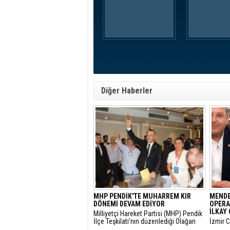
Diğer Haberler
MHP PENDİK'TE MUHARREM KIR
MENDE
DÖNEMİ DEVAM EDİYOR
OPERA
İLKAY 
​Milliyetçi Hareket Partisi (MHP) Pendik
İlçe Teşkilatı’nın düzenlediği Olağan
​İzmir 
Kongre’de mevcut başkan Muharrem
tarafın