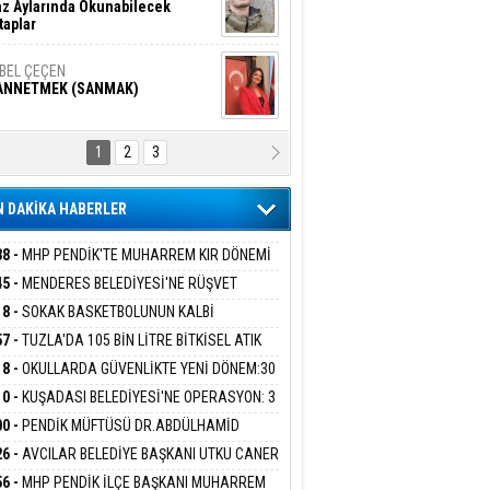
z Aylarında Okunabilecek
taplar
İBEL ÇEÇEN
ANNETMEK (SANMAK)
1
2
3
NALİZ/ ODABAŞ
ranlık DNA Kuşaklararası
ddetin Biyolojik Faturası
 DAKİKA HABERLER
yar Adıyaman
en Bu Sahaya Sığmazam
38 -
MHP PENDİK'TE MUHARREM KIR DÖNEMİ
AM EDİYOR
45 -
MENDERES BELEDİYESİ'NE RÜŞVET
RASYONU:BELEDİYE BAŞKANI İLKAY ÇİÇEK
18 -
SOKAK BASKETBOLUNUN KALBİ
san Ali Çölük
İYEYE SEVK EDİLDİ
r Satırın İçindeki İnsan
ANİYE’DE ATACAK
57 -
TUZLA'DA 105 BİN LİTRE BİTKİSEL ATIK
 TOPLANDI
18 -
OKULLARDA GÜVENLİKTE YENİ DÖNEM:30
 PERSONEL ALINACAK DEDEKTÖRLÜ ARAMA
10 -
KUŞADASI BELEDİYESİ'NE OPERASYON: 3
gi Kılıç
İVAS: ATEŞE ATILAN VİCDAN
İYOR
GADA 15 GÖZALTI
00 -
PENDİK MÜFTÜSÜ DR.ABDÜLHAMİD
LİVAN BASIN MENSUPLARINI AĞIRLADI
26 -
AVCILAR BELEDİYE BAŞKANI UTKU CANER
KAYA HAKKINDA TAHLİYE KARARI
ARIŞ BAŞARSLAN
56 -
MHP PENDİK İLÇE BAŞKANI MUHARREM