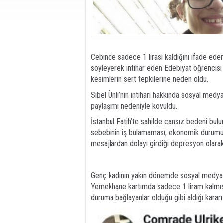
Cebinde sadece 1 lirası kaldığını ifade ed
söyleyerek intihar eden Edebiyat öğrencisi S
kesimlerin sert tepkilerine neden oldu.
Sibel Ünli’nin intiharı hakkında sosyal medy
paylaşımı nedeniyle kovuldu.
İstanbul Fatih’te sahilde cansız bedeni bulun
sebebinin iş bulamaması, ekonomik durumun
mesajlardan dolayı girdiği depresyon olarak 
Genç kadının yakın dönemde sosyal medyada 
Yemekhane kartımda sadece 1 liram kalmış” 
duruma bağlayanlar olduğu gibi aldığı kararı 