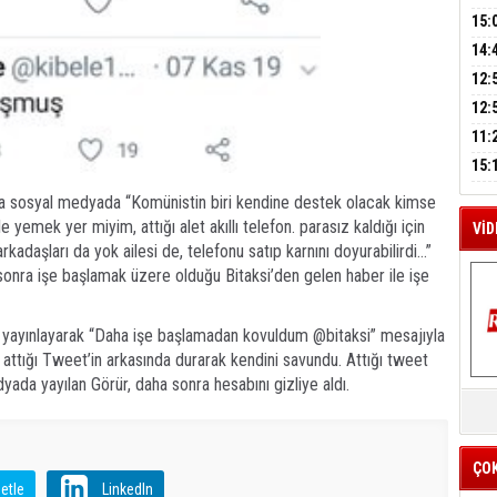
A
KIR
15:
AĞI
İÇİ
14:
M
AÇI
12:
A
VE 
BAŞ
12:
GAZ
11:
ARK
GEL
15:
SUÇ
ÇOC
a sosyal medyada “Komünistin biri kendine destek olacak kimse
 ile yemek yer miyim, attığı alet akıllı telefon. parasız kaldığı için
VİD
adaşları da yok ailesi de, telefonu satıp karnını doyurabilirdi…”
onra işe başlamak üzere olduğu Bitaksi’den gelen haber ile işe
yayınlayarak “Daha işe başlamadan kovuldum @bitaksi” mesajıyla
 attığı Tweet’in arkasında durarak kendini savundu. Attığı tweet
yada yayılan Görür, daha sonra hesabını gizliye aldı.
K
Y
İZ
ÇO
etle
LinkedIn