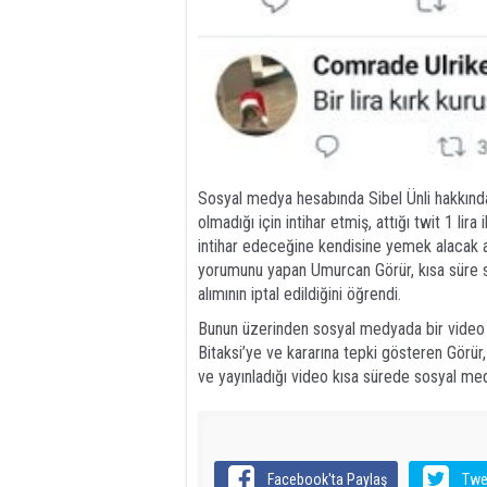
Sosyal medya hesabında Sibel Ünli hakkınd
olmadığı için intihar etmiş, attığı twit 1 lira
intihar edeceğine kendisine yemek alacak ark
yorumunu yapan Umurcan Görür, kısa süre s
alımının iptal edildiğini öğrendi.
Bunun üzerinden sosyal medyada bir video 
Bitaksi’ye ve kararına tepki gösteren Görür,
ve yayınladığı video kısa sürede sosyal med
Facebook'ta Paylaş
Twe