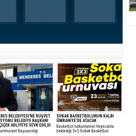
RES BELEDİYESİ'NE RÜŞVET
SOKAK BASKETBOLUNUN KALBİ
SYONU:BELEDİYE BAŞKANI
ÜMRANİYE’DE ATACAK
ÇİÇEK ADLİYEYE SEVK EDİLDİ
Basketbol tutkunlarının heyecanla
Cumhuriyet Başsavcılığı
beklediği 3×3 Sokak Basketbol
dan yürütülen 'rüşvet' ve 'irtikap'
Turnuvası, bu yıl 7’nci kez Ümraniye