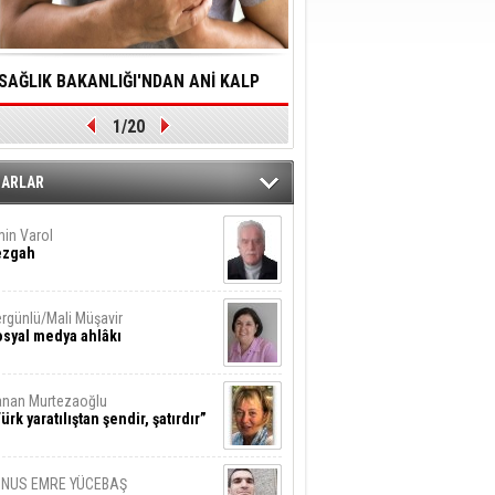
SAĞLIK BAKANLIĞI'NDAN ANİ KALP
YALNIZLIK YAŞLI BİREY
1/20
DURMALARINA HIZLI MÜDAHALE
SORUNLARA NEDEN OL
DİLMESİNE YÖNELİK ÖNLENMESİ İÇİN
ZARLAR
ÖNEMLİ ADIM
in Varol
ezgah
rgünlü/Mali Müşavir
syal medya ahlâkı
nan Murtezaoğlu
ürk yaratılıştan şendir, şatırdır”
UNUS EMRE YÜCEBAŞ