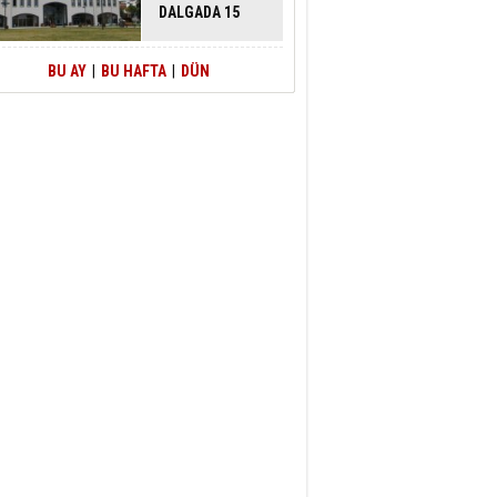
DALGADA 15
GÖZALTI
BU AY
|
BU HAFTA
|
DÜN