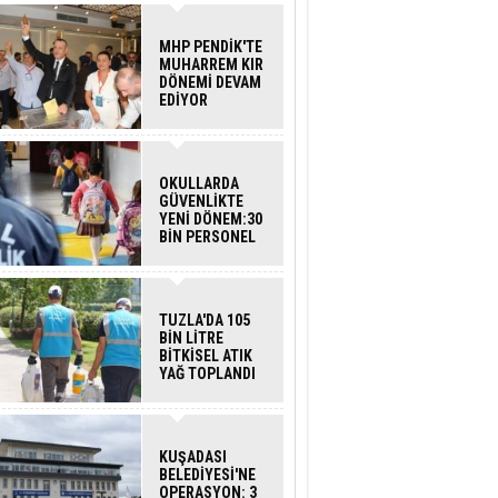
MHP PENDİK'TE
MUHARREM KIR
DÖNEMİ DEVAM
EDİYOR
OKULLARDA
GÜVENLİKTE
YENİ DÖNEM:30
BİN PERSONEL
ALINACAK
DEDEKTÖRLÜ
ARAMA GELİYOR
TUZLA'DA 105
BİN LİTRE
BİTKİSEL ATIK
YAĞ TOPLANDI
KUŞADASI
BELEDİYESİ'NE
OPERASYON: 3