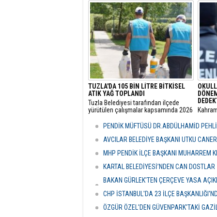
Kır, delegelerin desteğini alarak
soruşt
yeniden göreve getirildi.
alınan
Çiçek’i
şüpheli
TUZLA'DA 105 BİN LİTRE BİTKİSEL
OKULL
ATIK YAĞ TOPLANDI
DÖNEM
DEDEK
Tuzla Belediyesi tarafından ilçede
yürütülen çalışmalar kapsamında 2026
​Kahra
yılında 105 bin litre bitkisel atık yağ
meydana
toplandı.
ardınd
PENDİK MÜFTÜSÜ DR.ABDÜLHAMİD PEHLİ
güvenli
yenilen
AVCILAR BELEDİYE BAŞKANI UTKU CANE
MHP PENDİK İLÇE BAŞKANI MUHARREM KI
KARTAL BELEDİYESİ’NDEN CAN DOSTLAR İ
BAKAN GÜRLEK'TEN ÇERÇEVE YASA AÇIKLA
HASSASİYETİDİR''
CHP İSTANBUL'DA 23 İLÇE BAŞKANLIĞI'
ÖZGÜR ÖZEL'DEN GÜVENPARK'TAKİ GAZİL