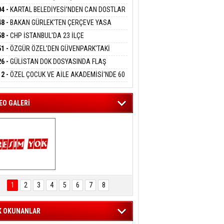
DANMAK
 KARTAL ORDULULAR DERNEĞİ HEYETİNİ
04 -
KARTAL BELEDİYESİ’NDEN CAN DOSTLAR
RLADI
N DEV YATIRIM!
48 -
BAKAN GÜRLEK'TEN ÇERÇEVE YASA
eltem Kaynas
KLAMASI:''KIRMIZI ÇİZGİMİZ ŞEHİT AİLELERİ
58 -
CHP İSTANBUL'DA 23 İLÇE
FFETMEYECEĞİM!
GAZİLERİMİZİN HASSASİYETİDİR''
KANLIĞI'NDA ATAMALAR GERÇEKLEŞTİ
51 -
ÖZGÜR ÖZEL'DEN GÜVENPARK'TAKİ
İLERE DESTEK:''SONUÇ ALANA KADAR
26 -
GÜLİSTAN DOK DOSYASINDA FLAŞ
ANIZDAYIZ''
İŞME: 2 DALGIÇ DELİL KARARTMA
12 -
ÖZEL ÇOCUK VE AİLE AKADEMİSİ'NDE 60
LAMASIYLA TUTUTKLANDI
UĞA HİZMET VERİLDİ
EO GALERİ
ARTAL ENGELSİZ 
AŞAM FESTİVALİ 
1
2
3
4
5
6
7
8
KONSERİ 
LEYİCİLERİ MEST 
ETTİ
K OKUNANLAR