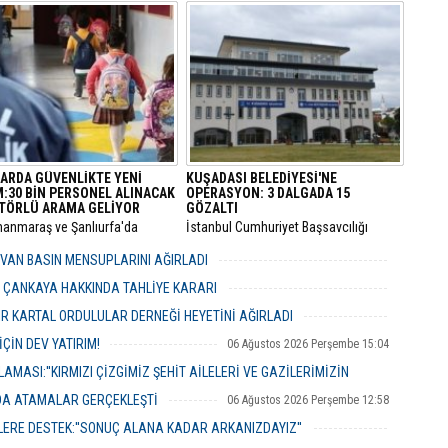
urması kapsamında gözaltına
Santral Etkinlik Alanı’nda
 Menderes Belediye Başkanı İlkay
gerçekleştirilecek.
n de aralarında bulunduğu 16
 adliyeye sevk edildi.
ARDA GÜVENLİKTE YENİ
KUŞADASI BELEDİYESİ'NE
:30 BİN PERSONEL ALINACAK
OPERASYON: 3 DALGADA 15
TÖRLÜ ARAMA GELİYOR
GÖZALTI
manmaraş ve Şanlıurfa'da
​İstanbul Cumhuriyet Başsavcılığı
 gelen okul saldırılarının
bünyesinde yürütülen kapsamlı
an eğitim kurumlarındaki
"rüşvet" ve "irtikap" soruşturmasında
VAN BASIN MENSUPLARINI AĞIRLADI
k önlemleri baştan aşağı
Kuşadası Belediyesi’ne yönelik üçüncü
06 Ağustos 2026 Perşembe 19:00
iyor.
dalga operasyonu düzenlendi.
R ÇANKAYA HAKKINDA TAHLİYE KARARI
06 Ağustos 2026 Perşembe 18:26
R KARTAL ORDULULAR DERNEĞİ HEYETİNİ AĞIRLADI
06 Ağustos 2026 Perşembe 17:56
ÇİN DEV YATIRIM!
06 Ağustos 2026 Perşembe 15:04
MASI:''KIRMIZI ÇİZGİMİZ ŞEHİT AİLELERİ VE GAZİLERİMİZİN
NDA ATAMALAR GERÇEKLEŞTİ
06 Ağustos 2026 Perşembe 12:58
06 Ağustos 2026 Perşembe 14:48
ERE DESTEK:''SONUÇ ALANA KADAR ARKANIZDAYIZ''