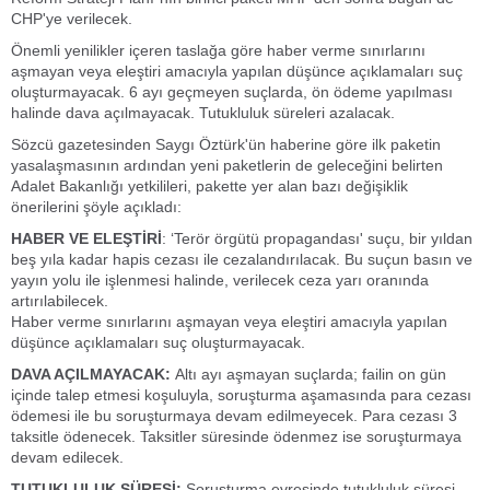
CHP'ye verilecek.
Önemli yenilikler içeren taslağa göre haber verme sınırlarını
aşmayan veya eleştiri amacıyla yapılan düşünce açıklamaları suç
oluşturmayacak. 6 ayı geçmeyen suçlarda, ön ödeme yapılması
halinde dava açılmayacak. Tutukluluk süreleri azalacak.
Sözcü gazetesinden Saygı Öztürk'ün haberine göre ilk paketin
yasalaşmasının ardından yeni paketlerin de geleceğini belirten
Adalet Bakanlığı yetkilileri, pakette yer alan bazı değişiklik
önerilerini şöyle açıkladı:
HABER VE ELEŞTİRİ
: ‘Terör örgütü propagandası' suçu, bir yıldan
beş yıla kadar hapis cezası ile cezalandırılacak. Bu suçun basın ve
yayın yolu ile işlenmesi halinde, verilecek ceza yarı oranında
artırılabilecek.
Haber verme sınırlarını aşmayan veya eleştiri amacıyla yapılan
düşünce açıklamaları suç oluşturmayacak.
DAVA AÇILMAYACAK:
Altı ayı aşmayan suçlarda; failin on gün
içinde talep etmesi koşuluyla, soruşturma aşamasında para cezası
ödemesi ile bu soruşturmaya devam edilmeyecek. Para cezası 3
taksitle ödenecek. Taksitler süresinde ödenmez ise soruşturmaya
devam edilecek.
TUTUKLULUK SÜRESİ:
Soruşturma evresinde tutukluluk süresi,