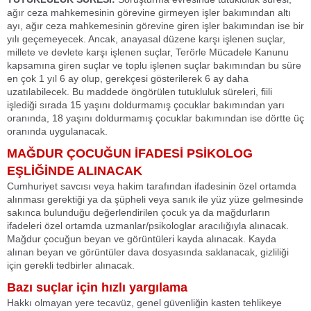
ağır ceza mahkemesinin görevine girmeyen işler bakımından altı
ayı, ağır ceza mahkemesinin görevine giren işler bakımından ise bir
yılı geçemeyecek. Ancak, anayasal düzene karşı işlenen suçlar,
millete ve devlete karşı işlenen suçlar, Terörle Mücadele Kanunu
kapsamına giren suçlar ve toplu işlenen suçlar bakımından bu süre
en çok 1 yıl 6 ay olup, gerekçesi gösterilerek 6 ay daha
uzatılabilecek. Bu maddede öngörülen tutukluluk süreleri, fiili
işlediği sırada 15 yaşını doldurmamış çocuklar bakımından yarı
oranında, 18 yaşını doldurmamış çocuklar bakımından ise dörtte üç
oranında uygulanacak.
MAĞDUR ÇOCUĞUN İFADESİ PSİKOLOG
EŞLİĞİNDE ALINACAK
Cumhuriyet savcısı veya hakim tarafından ifadesinin özel ortamda
alınması gerektiği ya da şüpheli veya sanık ile yüz yüze gelmesinde
sakınca bulunduğu değerlendirilen çocuk ya da mağdurların
ifadeleri özel ortamda uzmanlar/psikologlar aracılığıyla alınacak.
Mağdur çocuğun beyan ve görüntüleri kayda alınacak. Kayda
alınan beyan ve görüntüler dava dosyasında saklanacak, gizliliği
için gerekli tedbirler alınacak.
Bazı suçlar için hızlı yargılama
Hakkı olmayan yere tecavüz, genel güvenliğin kasten tehlikeye