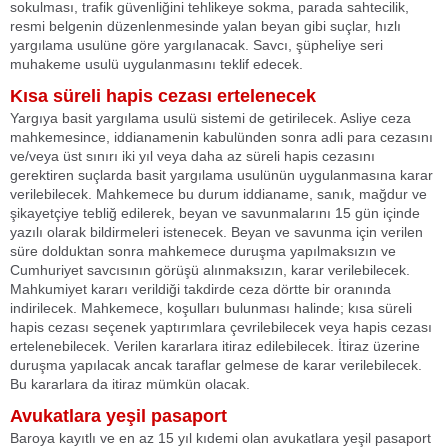
sokulması, trafik güvenliğini tehlikeye sokma, parada sahtecilik,
resmi belgenin düzenlenmesinde yalan beyan gibi suçlar, hızlı
yargılama usulüne göre yargılanacak. Savcı, şüpheliye seri
muhakeme usulü uygulanmasını teklif edecek.
Kısa süreli hapis cezası ertelenecek
Yargıya basit yargılama usulü sistemi de getirilecek. Asliye ceza
mahkemesince, iddianamenin kabulünden sonra adli para cezasını
ve/veya üst sınırı iki yıl veya daha az süreli hapis cezasını
gerektiren suçlarda basit yargılama usulünün uygulanmasına karar
verilebilecek. Mahkemece bu durum iddianame, sanık, mağdur ve
şikayetçiye tebliğ edilerek, beyan ve savunmalarını 15 gün içinde
yazılı olarak bildirmeleri istenecek. Beyan ve savunma için verilen
süre dolduktan sonra mahkemece duruşma yapılmaksızın ve
Cumhuriyet savcısının görüşü alınmaksızın, karar verilebilecek.
Mahkumiyet kararı verildiği takdirde ceza dörtte bir oranında
indirilecek. Mahkemece, koşulları bulunması halinde; kısa süreli
hapis cezası seçenek yaptırımlara çevrilebilecek veya hapis cezası
ertelenebilecek. Verilen kararlara itiraz edilebilecek. İtiraz üzerine
duruşma yapılacak ancak taraflar gelmese de karar verilebilecek.
Bu kararlara da itiraz mümkün olacak.
Avukatlara yeşil pasaport
Baroya kayıtlı ve en az 15 yıl kıdemi olan avukatlara yeşil pasaport