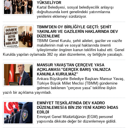
YÜKSELİYOR
Kartal Belediyesi, sosyal belediyecilik anlayışı
doğrultusunda kent genelindeki yatırımlarına
yenilerini eklemeyi sürdürüyor.
TBMM'DEN OY BİRLİĞİYLE GEÇTİ: ŞEHİT
YAKINLARI VE GAZİLERİN HAKLARINDA DEV
DÜZENLEME
​TBMM Genel Kurulu, şehit aileleri, gaziler ve vazife
malullerinin mali ve sosyal haklarında önemli
iyileştirmeler öngören kanun teklifini kabul etti. Genel
Kurulda yapılan oylamada 382 oy alan düzenleme, oy birliğiyle yasalaştı.
MANSUR YAVAŞ'TAN ÇERÇEVE YASA
AÇIKLAMASI:''GERÇEK BARIŞ YALNIZCA
KANUNLA KURULMAZ''
​Ankara Büyükşehir Belediye Başkanı Mansur Yavaş,
Türkiye Büyük Millet Meclisi (TBMM) gündemine
gelmesi beklenen “çerçeve yasa” teklifine ilişkin
yazılı bir açıklama yayımladı.
EMNİYET TEŞKİLATINDA DEV KADRO
DÜZENLEMESİ:6 BİN 250 YENİ KADRO İHDAS
EDİLDİ
​Emniyet Genel Müdürlüğünün (EGM) personel
yapısında dikkate değer bir düzenlemeye gidildi.