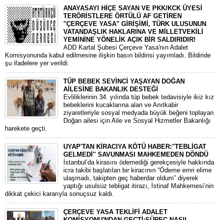
ANAYASAYI HİÇE SAYAN VE PKK/KCK ÜYESİ
TERÖRİSTLERE ÖRTÜLÜ AF GETİREN
"ÇERÇEVE YASA" GİRİŞİMİ, TÜRK ULUSUNUN
VATANDAŞLIK HAKLARINA VE MİLLETVEKİLİ
YEMİNİNE YÖNELİK AÇIK BİR SALDIRIDIR!
ADD Kartal Şubesi Çerçeve Yasa'nın Adalet
Komisyonunda kabul edilmesine ilişkin basın bildirisi yayımladı. Bildiride
şu ifadelere yer verildi:
TÜP BEBEK SEVİNCİ YAŞAYAN DOĞAN
AİLESİNE BAKANLIK DESTEĞİ
​Evliliklerinin 34. yılında tüp bebek tedavisiyle ikiz kız
bebeklerini kucaklarına alan ve Anıtkabir
ziyaretleriyle sosyal medyada büyük beğeni toplayan
Doğan ailesi için Aile ve Sosyal Hizmetler Bakanlığı
harekete geçti.
UYAP'TAN KİRACIYA KÖTÜ HABER:''TEBLİGAT
GELMEDİ'' SAVUNMASI MAHKEMEDEN DÖNDÜ
​İstanbul’da kirasını ödemediği gerekçesiyle hakkında
icra takibi başlatılan bir kiracının “Ödeme emri elime
ulaşmadı, takipten geç haberdar oldum” diyerek
yaptığı usulsüz tebligat itirazı, İstinaf Mahkemesi’nin
dikkat çekici kararıyla sonuçsuz kaldı.
ÇERÇEVE YASA TEKLİFİ ADALET
KOMİSYONU'NDAN GEÇTİ:SÜREÇ NASIL