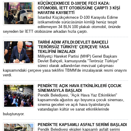
KÜÇÜKÇEKMECE D-100'DE FECİ KAZA:
OTOMOBİL İETT OTOBÜSÜNE ÇARPTI 3 KİŞİ
HAYATINI KAYBETTİ
​İstanbul Küçükçekmece D-100 Karayolu Edirne
istikametinde sürücüsünün kimliği henüz tespit
edilemeyen 34 BLN 100 plakalı otomobil, önünde
seyreden bir İETT otobüsüne arkadan hızla çarptı.
TARİHİ ADIM ATILDI:DEVLET BAHÇELİ
'TERÖRSÜZ TÜRKİYE' ÇERÇEVE YASA
TEKLİFİNİ İMZALADI
​Milliyetçi Hareket Partisi (MHP) Genel Başkanı
Devlet Bahçeli, kamuoyunda "Terörsüz Türkiye"
süreci olarak adlandırılan mevzuat çalışması
kapsamındaki çerçeve yasa teklifini TBMM'de imzalayarak resmi onayını
verdi.
PENDİK'TE AÇIK HAVA ETKİNLİKLERİ ÇOCUK
SİNEMASIYLA BAŞLADI
Pendik Belediyesi, “Açık Hava Yaz Etkinlikleri”
kapsamında ağustos ayı boyunca çocuk sineması,
sinema geceleri ve açık hava tiyatrolarıyla
vatandaşları kültür ve sanat etkinliklerinde
buluşturuyor.
PENDİK'TE KAPSAMLI ASFALT SERİMİ BAŞLADI
Pendik Belediyesi ekipleri kapsamlı asfalt serimi