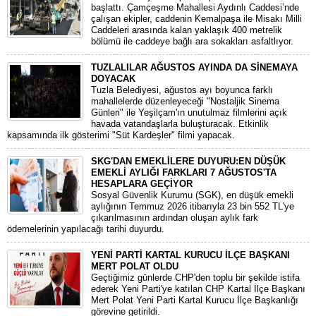
başlattı. Çamçeşme Mahallesi Aydınlı Caddesi’nde
çalışan ekipler, caddenin Kemalpaşa ile Misakı Milli
Caddeleri arasında kalan yaklaşık 400 metrelik
bölümü ile caddeye bağlı ara sokakları asfaltlıyor.
TUZLALILAR AĞUSTOS AYINDA DA SİNEMAYA
DOYACAK
Tuzla Belediyesi, ağustos ayı boyunca farklı
mahallelerde düzenleyeceği "Nostaljik Sinema
Günleri" ile Yeşilçam'ın unutulmaz filmlerini açık
havada vatandaşlarla buluşturacak. Etkinlik
kapsamında ilk gösterimi "Süt Kardeşler" filmi yapacak.
SKG'DAN EMEKLİLERE DUYURU:EN DÜŞÜK
EMEKLİ AYLIĞI FARKLARI 7 AĞUSTOS'TA
HESAPLARA GEÇİYOR
​Sosyal Güvenlik Kurumu (SGK), en düşük emekli
aylığının Temmuz 2026 itibarıyla 23 bin 552 TL'ye
çıkarılmasının ardından oluşan aylık fark
ödemelerinin yapılacağı tarihi duyurdu.
YENİ PARTİ KARTAL KURUCU İLÇE BAŞKANI
MERT POLAT OLDU
Geçtiğimiz günlerde CHP'den toplu bir şekilde istifa
ederek Yeni Parti'ye katılan CHP Kartal İlçe Başkanı
Mert Polat Yeni Parti Kartal Kurucu İlçe Başkanlığı
görevine getirildi.