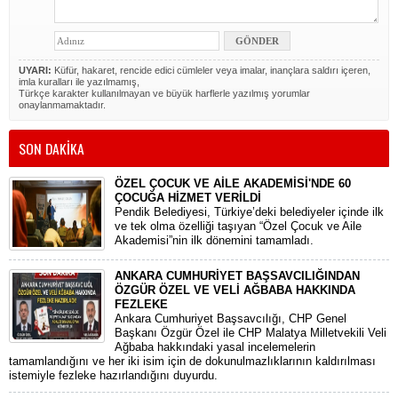
UYARI:
Küfür, hakaret, rencide edici cümleler veya imalar, inançlara saldırı içeren,
imla kuralları ile yazılmamış,
Türkçe karakter kullanılmayan ve büyük harflerle yazılmış yorumlar
onaylanmamaktadır.
SON DAKİKA
ÖZEL ÇOCUK VE AİLE AKADEMİSİ'NDE 60
ÇOCUĞA HİZMET VERİLDİ
Pendik Belediyesi, Türkiye’deki belediyeler içinde ilk
ve tek olma özelliği taşıyan “Özel Çocuk ve Aile
Akademisi”nin ilk dönemini tamamladı.
ANKARA CUMHURİYET BAŞSAVCILIĞINDAN
ÖZGÜR ÖZEL VE VELİ AĞBABA HAKKINDA
FEZLEKE
​Ankara Cumhuriyet Başsavcılığı, CHP Genel
Başkanı Özgür Özel ile CHP Malatya Milletvekili Veli
Ağbaba hakkındaki yasal incelemelerin
tamamlandığını ve her iki isim için de dokunulmazlıklarının kaldırılması
istemiyle fezleke hazırlandığını duyurdu.