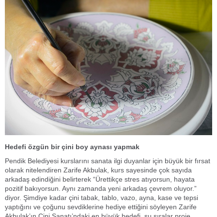
Hedefi özgün bir çini boy aynası yapmak
Pendik Belediyesi kurslarını sanata ilgi duyanlar için büyük bir fırsat
olarak nitelendiren Zarife Akbulak, kurs sayesinde çok sayıda
arkadaş edindiğini belirterek “Ürettikçe stres atıyorsun, hayata
pozitif bakıyorsun. Aynı zamanda yeni arkadaş çevrem oluyor.”
diyor. Şimdiye kadar çini tabak, tablo, vazo, ayna, kase ve tepsi
yaptığını ve çoğunu sevdiklerine hediye ettiğini söyleyen Zarife
Akbulak’ın Çini Sanatı’ndaki en büyük hedefi, şu sıralar proje