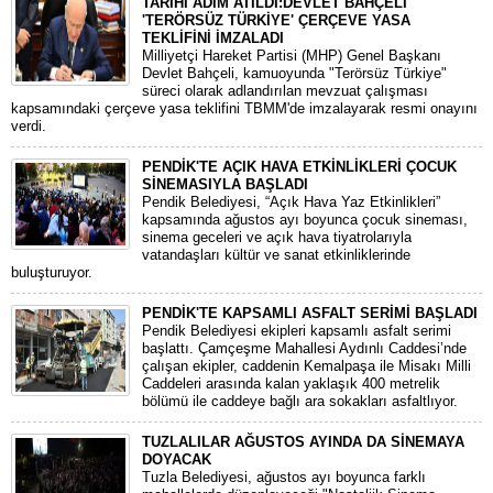
TARİHİ ADIM ATILDI:DEVLET BAHÇELİ
'TERÖRSÜZ TÜRKİYE' ÇERÇEVE YASA
TEKLİFİNİ İMZALADI
​Milliyetçi Hareket Partisi (MHP) Genel Başkanı
Devlet Bahçeli, kamuoyunda "Terörsüz Türkiye"
süreci olarak adlandırılan mevzuat çalışması
kapsamındaki çerçeve yasa teklifini TBMM'de imzalayarak resmi onayını
verdi.
PENDİK'TE AÇIK HAVA ETKİNLİKLERİ ÇOCUK
SİNEMASIYLA BAŞLADI
Pendik Belediyesi, “Açık Hava Yaz Etkinlikleri”
kapsamında ağustos ayı boyunca çocuk sineması,
sinema geceleri ve açık hava tiyatrolarıyla
vatandaşları kültür ve sanat etkinliklerinde
buluşturuyor.
PENDİK'TE KAPSAMLI ASFALT SERİMİ BAŞLADI
Pendik Belediyesi ekipleri kapsamlı asfalt serimi
başlattı. Çamçeşme Mahallesi Aydınlı Caddesi’nde
çalışan ekipler, caddenin Kemalpaşa ile Misakı Milli
Caddeleri arasında kalan yaklaşık 400 metrelik
bölümü ile caddeye bağlı ara sokakları asfaltlıyor.
TUZLALILAR AĞUSTOS AYINDA DA SİNEMAYA
DOYACAK
Tuzla Belediyesi, ağustos ayı boyunca farklı