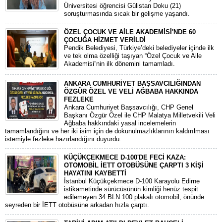
Üniversitesi öğrencisi Gülistan Doku (21)
soruşturmasında sıcak bir gelişme yaşandı.
ÖZEL ÇOCUK VE AİLE AKADEMİSİ'NDE 60
ÇOCUĞA HİZMET VERİLDİ
Pendik Belediyesi, Türkiye’deki belediyeler içinde ilk
ve tek olma özelliği taşıyan “Özel Çocuk ve Aile
Akademisi”nin ilk dönemini tamamladı.
ANKARA CUMHURİYET BAŞSAVCILIĞINDAN
ÖZGÜR ÖZEL VE VELİ AĞBABA HAKKINDA
FEZLEKE
​Ankara Cumhuriyet Başsavcılığı, CHP Genel
Başkanı Özgür Özel ile CHP Malatya Milletvekili Veli
Ağbaba hakkındaki yasal incelemelerin
tamamlandığını ve her iki isim için de dokunulmazlıklarının kaldırılması
istemiyle fezleke hazırlandığını duyurdu.
KÜÇÜKÇEKMECE D-100'DE FECİ KAZA:
OTOMOBİL İETT OTOBÜSÜNE ÇARPTI 3 KİŞİ
HAYATINI KAYBETTİ
​İstanbul Küçükçekmece D-100 Karayolu Edirne
istikametinde sürücüsünün kimliği henüz tespit
edilemeyen 34 BLN 100 plakalı otomobil, önünde
seyreden bir İETT otobüsüne arkadan hızla çarptı.