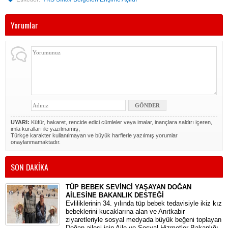
Yorumlar
UYARI:
Küfür, hakaret, rencide edici cümleler veya imalar, inançlara saldırı içeren,
imla kuralları ile yazılmamış,
Türkçe karakter kullanılmayan ve büyük harflerle yazılmış yorumlar
onaylanmamaktadır.
SON DAKİKA
TÜP BEBEK SEVİNCİ YAŞAYAN DOĞAN
AİLESİNE BAKANLIK DESTEĞİ
​Evliliklerinin 34. yılında tüp bebek tedavisiyle ikiz kız
bebeklerini kucaklarına alan ve Anıtkabir
ziyaretleriyle sosyal medyada büyük beğeni toplayan
Doğan ailesi için Aile ve Sosyal Hizmetler Bakanlığı