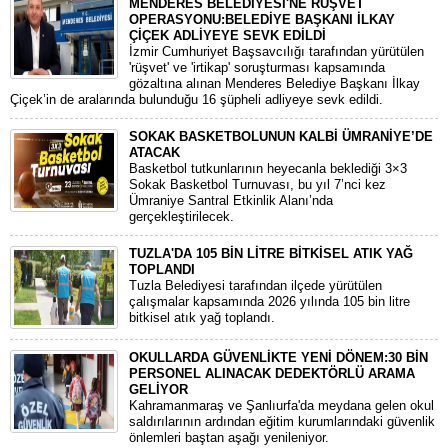
MENDERES BELEDİYESİ'NE RÜŞVET
OPERASYONU:BELEDİYE BAŞKANI İLKAY
ÇİÇEK ADLİYEYE SEVK EDİLDİ
​İzmir Cumhuriyet Başsavcılığı tarafından yürütülen
'rüşvet' ve 'irtikap' soruşturması kapsamında
gözaltına alınan Menderes Belediye Başkanı İlkay
Çiçek’in de aralarında bulunduğu 16 şüpheli adliyeye sevk edildi.
SOKAK BASKETBOLUNUN KALBİ ÜMRANİYE’DE
ATACAK
Basketbol tutkunlarının heyecanla beklediği 3×3
Sokak Basketbol Turnuvası, bu yıl 7’nci kez
Ümraniye Santral Etkinlik Alanı’nda
gerçekleştirilecek.
TUZLA'DA 105 BİN LİTRE BİTKİSEL ATIK YAĞ
TOPLANDI
Tuzla Belediyesi tarafından ilçede yürütülen
çalışmalar kapsamında 2026 yılında 105 bin litre
bitkisel atık yağ toplandı.
OKULLARDA GÜVENLİKTE YENİ DÖNEM:30 BİN
PERSONEL ALINACAK DEDEKTÖRLÜ ARAMA
GELİYOR
​Kahramanmaraş ve Şanlıurfa'da meydana gelen okul
saldırılarının ardından eğitim kurumlarındaki güvenlik
önlemleri baştan aşağı yenileniyor.