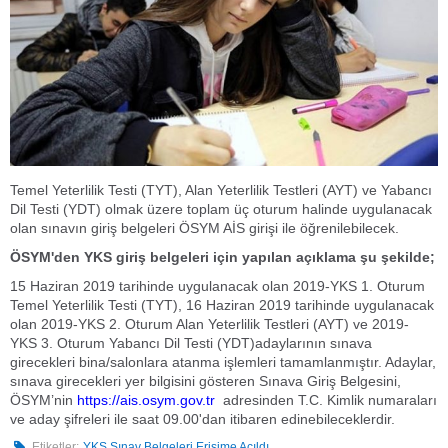
Temel Yeterlilik Testi (TYT), Alan Yeterlilik Testleri (AYT) ve Yabancı
Dil Testi (YDT) olmak üzere toplam üç oturum halinde uygulanacak
olan sınavın giriş belgeleri ÖSYM AİS girişi ile öğrenilebilecek.
ÖSYM'den YKS giriş belgeleri için yapılan açıklama şu şekilde;
15 Haziran 2019 tarihinde uygulanacak olan 2019-YKS 1. Oturum
Temel Yeterlilik Testi (TYT), 16 Haziran 2019 tarihinde uygulanacak
olan 2019-YKS 2. Oturum Alan Yeterlilik Testleri (AYT) ve 2019-
YKS 3. Oturum Yabancı Dil Testi (YDT)adaylarının sınava
girecekleri bina/salonlara atanma işlemleri tamamlanmıştır. Adaylar,
sınava girecekleri yer bilgisini gösteren Sınava Giriş Belgesini,
ÖSYM’nin
https://ais.osym.gov.tr
adresinden T.C. Kimlik numaraları
ve aday şifreleri ile saat 09.00'dan itibaren edinebileceklerdir.
Etiketler:
YKS Sınav Belgeleri Erişime Açıldı