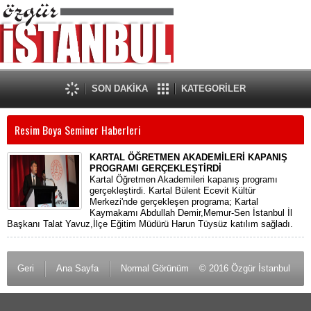
SON DAKİKA
KATEGORİLER
Resim Boya Seminer Haberleri
KARTAL ÖĞRETMEN AKADEMİLERİ KAPANIŞ
PROGRAMI GERÇEKLEŞTİRDİ
Kartal Öğretmen Akademileri kapanış programı
gerçekleştirdi. Kartal Bülent Ecevit Kültür
Merkezi'nde gerçekleşen programa; Kartal
Kaymakamı Abdullah Demir,Memur-Sen İstanbul İl
Başkanı Talat Yavuz,İlçe Eğitim Müdürü Harun Tüysüz katılım sağladı.
Geri
Ana Sayfa
Normal Görünüm
© 2016 Özgür İstanbul