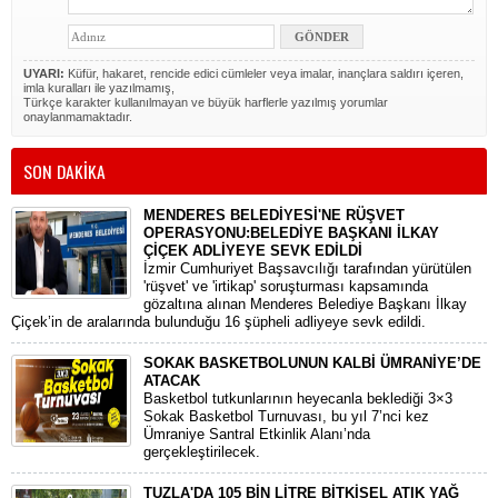
UYARI:
Küfür, hakaret, rencide edici cümleler veya imalar, inançlara saldırı içeren,
imla kuralları ile yazılmamış,
Türkçe karakter kullanılmayan ve büyük harflerle yazılmış yorumlar
onaylanmamaktadır.
SON DAKİKA
MENDERES BELEDİYESİ'NE RÜŞVET
OPERASYONU:BELEDİYE BAŞKANI İLKAY
ÇİÇEK ADLİYEYE SEVK EDİLDİ
​İzmir Cumhuriyet Başsavcılığı tarafından yürütülen
'rüşvet' ve 'irtikap' soruşturması kapsamında
gözaltına alınan Menderes Belediye Başkanı İlkay
Çiçek’in de aralarında bulunduğu 16 şüpheli adliyeye sevk edildi.
SOKAK BASKETBOLUNUN KALBİ ÜMRANİYE’DE
ATACAK
Basketbol tutkunlarının heyecanla beklediği 3×3
Sokak Basketbol Turnuvası, bu yıl 7’nci kez
Ümraniye Santral Etkinlik Alanı’nda
gerçekleştirilecek.
TUZLA'DA 105 BİN LİTRE BİTKİSEL ATIK YAĞ