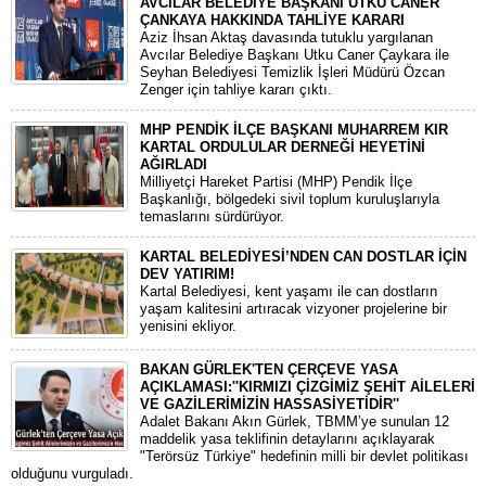
AVCILAR BELEDİYE BAŞKANI UTKU CANER
ÇANKAYA HAKKINDA TAHLİYE KARARI
​Aziz İhsan Aktaş davasında tutuklu yargılanan
Avcılar Belediye Başkanı Utku Caner Çaykara ile
Seyhan Belediyesi Temizlik İşleri Müdürü Özcan
Zenger için tahliye kararı çıktı.
MHP PENDİK İLÇE BAŞKANI MUHARREM KIR
KARTAL ORDULULAR DERNEĞİ HEYETİNİ
AĞIRLADI
​Milliyetçi Hareket Partisi (MHP) Pendik İlçe
Başkanlığı, bölgedeki sivil toplum kuruluşlarıyla
temaslarını sürdürüyor.
KARTAL BELEDİYESİ’NDEN CAN DOSTLAR İÇİN
DEV YATIRIM!
Kartal Belediyesi, kent yaşamı ile can dostların
yaşam kalitesini artıracak vizyoner projelerine bir
yenisini ekliyor.
BAKAN GÜRLEK'TEN ÇERÇEVE YASA
AÇIKLAMASI:''KIRMIZI ÇİZGİMİZ ŞEHİT AİLELERİ
VE GAZİLERİMİZİN HASSASİYETİDİR''
Adalet Bakanı Akın Gürlek, TBMM’ye sunulan 12
maddelik yasa teklifinin detaylarını açıklayarak
"Terörsüz Türkiye" hedefinin milli bir devlet politikası
olduğunu vurguladı.