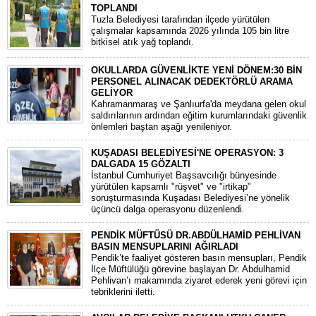
TOPLANDI
Tuzla Belediyesi tarafından ilçede yürütülen
çalışmalar kapsamında 2026 yılında 105 bin litre
bitkisel atık yağ toplandı.
OKULLARDA GÜVENLİKTE YENİ DÖNEM:30 BİN
PERSONEL ALINACAK DEDEKTÖRLÜ ARAMA
GELİYOR
​Kahramanmaraş ve Şanlıurfa'da meydana gelen okul
saldırılarının ardından eğitim kurumlarındaki güvenlik
önlemleri baştan aşağı yenileniyor.
KUŞADASI BELEDİYESİ'NE OPERASYON: 3
DALGADA 15 GÖZALTI
​İstanbul Cumhuriyet Başsavcılığı bünyesinde
yürütülen kapsamlı "rüşvet" ve "irtikap"
soruşturmasında Kuşadası Belediyesi’ne yönelik
üçüncü dalga operasyonu düzenlendi.
PENDİK MÜFTÜSÜ DR.ABDÜLHAMİD PEHLİVAN
BASIN MENSUPLARINI AĞIRLADI
​Pendik’te faaliyet gösteren basın mensupları, Pendik
İlçe Müftülüğü görevine başlayan Dr. Abdulhamid
Pehlivan’ı makamında ziyaret ederek yeni görevi için
tebriklerini iletti.