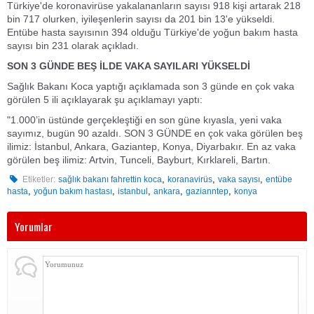
Türkiye'de koronavirüse yakalananların sayısı 918 kişi artarak 218
bin 717 olurken, iyileşenlerin sayısı da 201 bin 13'e yükseldi.
Entübe hasta sayısının 394 olduğu Türkiye'de yoğun bakım hasta
sayısı bin 231 olarak açıkladı.
SON 3 GÜNDE BEŞ İLDE VAKA SAYILARI YÜKSELDİ
Sağlık Bakanı Koca yaptığı açıklamada son 3 günde en çok vaka
görülen 5 ili açıklayarak şu açıklamayı yaptı:
"
1.000’in üstünde gerçekleştiği en son güne kıyasla, yeni vaka
sayımız, bugün 90 azaldı. SON 3 GÜNDE en çok vaka görülen beş
ilimiz: İstanbul, Ankara, Gaziantep, Konya, Diyarbakır. En az vaka
görülen beş ilimiz: Artvin, Tunceli, Bayburt, Kırklareli, Bartın
.
,
,
,
Etiketler:
sağlık bakanı fahrettin koca
koranavirüs
vaka sayısı
entübe
,
,
,
,
,
hasta
yoğun bakım hastası
istanbul
ankara
gazianntep
konya
Yorumlar