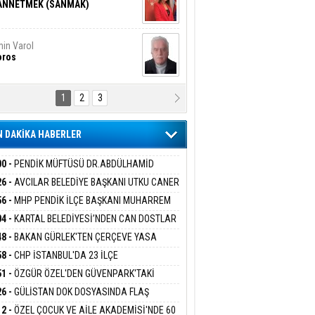
ANNETMEK (SANMAK)
in Varol
oros
1
2
3
NALİZ/ ODABAŞ
ranlık DNA Kuşaklararası
ddetin Biyolojik Faturası
 DAKİKA HABERLER
yar Adıyaman
en Bu Sahaya Sığmazam
00 -
PENDİK MÜFTÜSÜ DR.ABDÜLHAMİD
LİVAN BASIN MENSUPLARINI AĞIRLADI
26 -
AVCILAR BELEDİYE BAŞKANI UTKU CANER
KAYA HAKKINDA TAHLİYE KARARI
56 -
MHP PENDİK İLÇE BAŞKANI MUHARREM
san Ali Çölük
r Satırın İçindeki İnsan
 KARTAL ORDULULAR DERNEĞİ HEYETİNİ
04 -
KARTAL BELEDİYESİ’NDEN CAN DOSTLAR
RLADI
N DEV YATIRIM!
48 -
BAKAN GÜRLEK'TEN ÇERÇEVE YASA
KLAMASI:''KIRMIZI ÇİZGİMİZ ŞEHİT AİLELERİ
58 -
CHP İSTANBUL'DA 23 İLÇE
gi Kılıç
İVAS: ATEŞE ATILAN VİCDAN
GAZİLERİMİZİN HASSASİYETİDİR''
KANLIĞI'NDA ATAMALAR GERÇEKLEŞTİ
51 -
ÖZGÜR ÖZEL'DEN GÜVENPARK'TAKİ
İLERE DESTEK:''SONUÇ ALANA KADAR
26 -
GÜLİSTAN DOK DOSYASINDA FLAŞ
ANIZDAYIZ''
İŞME: 2 DALGIÇ DELİL KARARTMA
ARIŞ BAŞARSLAN
12 -
ÖZEL ÇOCUK VE AİLE AKADEMİSİ'NDE 60