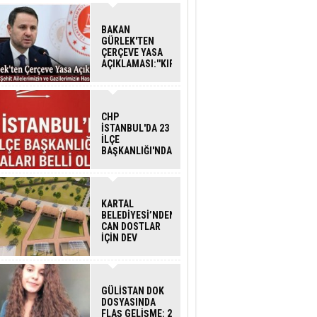
BAKAN
GÜRLEK'TEN
ÇERÇEVE YASA
AÇIKLAMASI:''KIRMIZI
ÇİZGİMİZ ŞEHİT
AİLELERİ VE
GAZİLERİMİZİN
HASSASİYETİDİR''
CHP
İSTANBUL'DA 23
İLÇE
BAŞKANLIĞI'NDA
ATAMALAR
GERÇEKLEŞTİ
KARTAL
BELEDİYESİ’NDEN
CAN DOSTLAR
İÇİN DEV
YATIRIM!
GÜLİSTAN DOK
DOSYASINDA
FLAŞ GELİŞME: 2