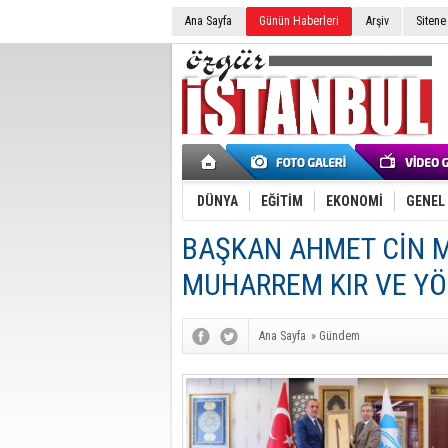
Ana Sayfa
Günün Haberleri
Arşiv
Sitene
DÜNYA
EĞİTİM
EKONOMİ
GENEL
BAŞKAN AHMET CİN M
MUHARREM KIR VE YÖ
Ana Sayfa
»
Gündem