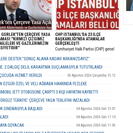
 GÜRLEK'TEN ÇERÇEVE YASA
CHP İSTANBUL'DA 23 İLÇE
MASI:''KIRMIZI ÇİZGİMİZ
BAŞKANLIĞI'NDA ATAMALAR
AİLELERİ VE GAZİLERİMİZİN
GERÇEKLEŞTİ
İYETİDİR''
​Cumhuriyet Halk Partisi (CHP) genel
 Bakanı Akın Gürlek, TBMM’ye
merkezinin son haftalarda örgüt
 12 maddelik yasa teklifinin
bünyesinde hayata geçirdiği görevden
ERE DESTEK:''SONUÇ ALANA KADAR ARKANIZDAYIZ''
rını açıklayarak "Terörsüz
alma ve yapılanma kararlarının
06 Ağustos 2026 Perşembe 12:51
" hedefinin milli bir devlet
ardından gözler İstanbul il teşkilatına
ME: 2 DALGIÇ DELİL KARARTMA SUÇLAMASIYLA TUTUTKLANDI
ası olduğunu vurguladı.
çevrilmişti.
06 Ağustos 2026 Perşembe 11:26
 ÇOCUĞA HİZMET VERİLDİ
05 Ağustos 2026 Çarşamba 15:12
 ÖZGÜR ÖZEL VE VELİ AĞBABA HAKKINDA FEZLEKE
05 Ağustos 2026 Çarşamba 10:19
MOBİL İETT OTOBÜSÜNE ÇARPTI 3 KİŞİ HAYATINI KAYBETTİ
05 Ağustos 2026 Çarşamba 10:06
ERÖRSÜZ TÜRKİYE' ÇERÇEVE YASA TEKLİFİNİ İMZALADI
04 Ağustos 2026 Salı 16:18
UK SİNEMASIYLA BAŞLADI
04 Ağustos 2026 Salı 15:07
ŞLADI
04 Ağustos 2026 Salı 11:10
MAYA DOYACAK
04 Ağustos 2026 Salı 11:05