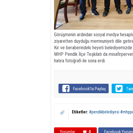
​Görüşmenin ardından sosyal medya hesapla
ziyaretten duyduğu memnuniyeti dile getir
Kır ve beraberindeki heyeti belediyemizde a
​MHP Pendik İlçe Teşkilatı da misafirperve
hatıra fotoğrafı ile sona erdi.
Facebook'ta Paylaş
Twe
Etiketler:
#pendikbelediyesi #mhppe
Yorumlar
0
Facebook Yoruml