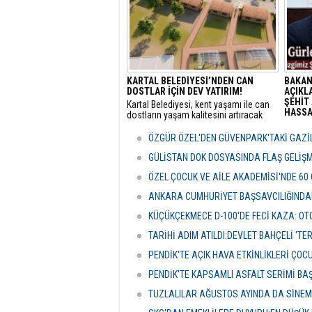
KARTAL BELEDİYESİ’NDEN CAN
BAKAN
DOSTLAR İÇİN DEV YATIRIM!
AÇIKLA
ŞEHİT 
Kartal Belediyesi, kent yaşamı ile can
HASSAS
dostların yaşam kalitesini artıracak
vizyoner projelerine bir yenisini ekliyor.
Adalet
sunulan
ÖZGÜR ÖZEL'DEN GÜVENPARK'TAKİ GAZİL
detayla
Türkiye
GÜLİSTAN DOK DOSYASINDA FLAŞ GELİŞ
politik
ÖZEL ÇOCUK VE AİLE AKADEMİSİ'NDE 60
ANKARA CUMHURİYET BAŞSAVCILIĞINDAN
KÜÇÜKÇEKMECE D-100'DE FECİ KAZA: OTO
TARİHİ ADIM ATILDI:DEVLET BAHÇELİ 'T
PENDİK'TE AÇIK HAVA ETKİNLİKLERİ ÇOC
PENDİK'TE KAPSAMLI ASFALT SERİMİ BA
TUZLALILAR AĞUSTOS AYINDA DA SİNE