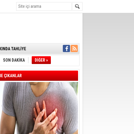
ENSUPLARINI
KINDA TAHLİYE
DULULAR DERNEĞİ
IM!
SON DAKİKA
DİĞER »
I ÇİZGİMİZ
GERÇEKLEŞTİ
'SONUÇ ALANA
E ÇIKANLAR
DELİL KARARTMA
 VERİLDİ
VE VELİ AĞBABA
OTOBÜSÜNE
YE' ÇERÇEVE YASA
A BAŞLADI