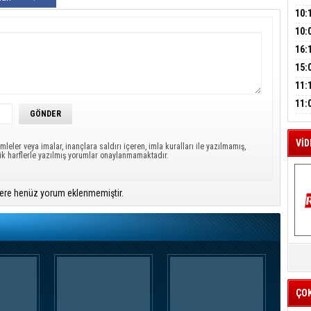
A
SUÇ
ÇOC
10:
BAŞ
10:
AĞB
M
OTO
16:
A
HAY
'TE
15:
İMZ
ÇOC
11:
BAŞ
11:
SİN
VİD
mleler veya imalar, inançlara saldırı içeren, imla kuralları ile yazılmamış,
ük harflerle yazılmış yorumlar onaylanmamaktadır.
ere henüz yorum eklenmemiştir.
K
Y
İZ
ÇO