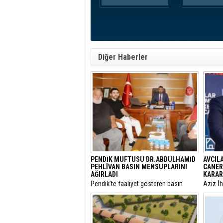
Diğer Haberler
PENDİK MÜFTÜSÜ DR.ABDÜLHAMİD
AVCIL
PEHLİVAN BASIN MENSUPLARINI
CANER
AĞIRLADI
KARAR
​Pendik’te faaliyet gösteren basın
​Aziz İ
mensupları, Pendik İlçe Müftülüğü
yargıla
görevine başlayan Dr. Abdulhamid
Utku C
Pehlivan’ı makamında ziyaret ederek
Belediy
yeni görevi için tebriklerini iletti.
Özcan Z