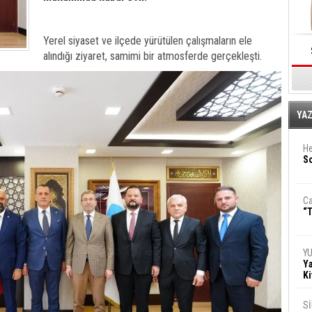
Yerel siyaset ve ilçede yürütülen çalışmaların ele
alındığı ziyaret, samimi bir atmosferde gerçekleşti.
E
YA
He
So
Ca
“T
Y
Ya
Ki
S