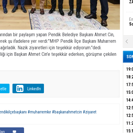
Z
Em
S
rından bir paylaşım yapan Pendik Belediye Başkanı Ahmet Cin,
erek şu ifadelere yer verdi:​"MHP Pendik İlçe Başkanı Muharrem
A
Ka
ğırladık. Nazik ziyaretleri için teşekkür ediyorum."dedi.
Şi
rliği için Başkan Ahmet Cin'e teşekkür ederken, görüşme çekilen
SON
Şi
B
19:
PEH
18:
ÇAN
17:
Ha
etle
LinkedIn
Bi
KIR
15:
AĞI
İÇİ
14:
AÇI
12:
Ez
ndikilçebaşkanı #muharremkır #başkanahmetcin #ziyaret
S
VE 
BAŞ
12:
GAZ
11:
ARK
GEL
B
15:
arı