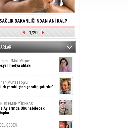
SAĞLIK BAKANLIĞI'NDAN ANİ KALP
YALNIZLIK YAŞLI BİREY
1/20
DURMALARINA HIZLI MÜDAHALE
SORUNLARA NEDEN OL
DİLMESİNE YÖNELİK ÖNLENMESİ İÇİN
ZARLAR
ÖNEMLİ ADIM
rgünlü/Mali Müşavir
syal medya ahlâkı
nan Murtezaoğlu
ürk yaratılıştan şendir, şatırdır”
UNUS EMRE YÜCEBAŞ
z Aylarında Okunabilecek
taplar
İBEL ÇEÇEN