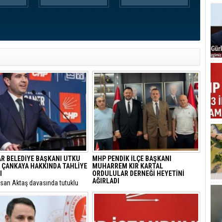
AR BELEDİYE BAŞKANI UTKU
MHP PENDİK İLÇE BAŞKANI
 ÇANKAYA HAKKINDA TAHLİYE
MUHARREM KIR KARTAL
I
ORDULULAR DERNEĞİ HEYETİNİ
AĞIRLADI
hsan Aktaş davasında tutuklu
nan Avcılar Belediye Başkanı
​Milliyetçi Hareket Partisi (MHP) Pendik
aner Çaykara ile Seyhan
İlçe Başkanlığı, bölgedeki sivil toplum
esi Temizlik İşleri Müdürü
kuruluşlarıyla temaslarını sürdürüyor.
enger için tahliye kararı çıktı.