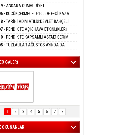
DANMAK
LAMASIYLA TUTUTKLANDI
UĞA HİZMET VERİLDİ
19 -
ANKARA CUMHURİYET
SAVCILIĞINDAN ÖZGÜR ÖZEL VE VELİ
06 -
KÜÇÜKÇEKMECE D-100'DE FECİ KAZA:
ABA HAKKINDA FEZLEKE
eltem Kaynas
MOBİL İETT OTOBÜSÜNE ÇARPTI 3 KİŞİ
18 -
TARİHİ ADIM ATILDI:DEVLET BAHÇELİ
FFETMEYECEĞİM!
ATINI KAYBETTİ
RÖRSÜZ TÜRKİYE' ÇERÇEVE YASA TEKLİFİNİ
07 -
PENDİK'TE AÇIK HAVA ETKİNLİKLERİ
ALADI
UK SİNEMASIYLA BAŞLADI
10 -
PENDİK'TE KAPSAMLI ASFALT SERİMİ
LADI
05 -
TUZLALILAR AĞUSTOS AYINDA DA
EMAYA DOYACAK
EO GALERİ
ARTAL ENGELSİZ 
AŞAM FESTİVALİ 
1
2
3
4
5
6
7
8
KONSERİ 
LEYİCİLERİ MEST 
ETTİ
K OKUNANLAR