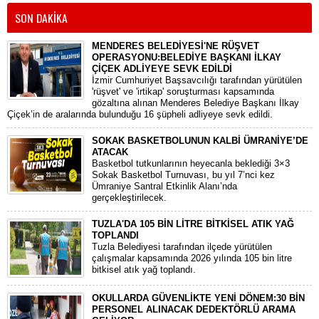
SON DAKİKA
MENDERES BELEDİYESİ'NE RÜŞVET
OPERASYONU:BELEDİYE BAŞKANI İLKAY
ÇİÇEK ADLİYEYE SEVK EDİLDİ
​İzmir Cumhuriyet Başsavcılığı tarafından yürütülen
'rüşvet' ve 'irtikap' soruşturması kapsamında
gözaltına alınan Menderes Belediye Başkanı İlkay
Çiçek’in de aralarında bulunduğu 16 şüpheli adliyeye sevk edildi.
SOKAK BASKETBOLUNUN KALBİ ÜMRANİYE’DE
ATACAK
Basketbol tutkunlarının heyecanla beklediği 3×3
Sokak Basketbol Turnuvası, bu yıl 7’nci kez
Ümraniye Santral Etkinlik Alanı’nda
gerçekleştirilecek.
TUZLA'DA 105 BİN LİTRE BİTKİSEL ATIK YAĞ
TOPLANDI
Tuzla Belediyesi tarafından ilçede yürütülen
çalışmalar kapsamında 2026 yılında 105 bin litre
bitkisel atık yağ toplandı.
OKULLARDA GÜVENLİKTE YENİ DÖNEM:30 BİN
PERSONEL ALINACAK DEDEKTÖRLÜ ARAMA