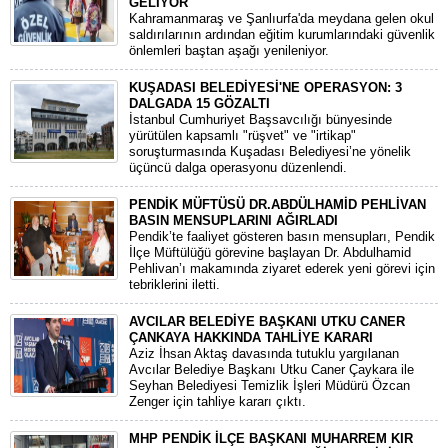
GELİYOR
​Kahramanmaraş ve Şanlıurfa'da meydana gelen okul
saldırılarının ardından eğitim kurumlarındaki güvenlik
önlemleri baştan aşağı yenileniyor.
KUŞADASI BELEDİYESİ'NE OPERASYON: 3
DALGADA 15 GÖZALTI
​İstanbul Cumhuriyet Başsavcılığı bünyesinde
yürütülen kapsamlı "rüşvet" ve "irtikap"
soruşturmasında Kuşadası Belediyesi’ne yönelik
üçüncü dalga operasyonu düzenlendi.
PENDİK MÜFTÜSÜ DR.ABDÜLHAMİD PEHLİVAN
BASIN MENSUPLARINI AĞIRLADI
​Pendik’te faaliyet gösteren basın mensupları, Pendik
İlçe Müftülüğü görevine başlayan Dr. Abdulhamid
Pehlivan’ı makamında ziyaret ederek yeni görevi için
tebriklerini iletti.
AVCILAR BELEDİYE BAŞKANI UTKU CANER
ÇANKAYA HAKKINDA TAHLİYE KARARI
​Aziz İhsan Aktaş davasında tutuklu yargılanan
Avcılar Belediye Başkanı Utku Caner Çaykara ile
Seyhan Belediyesi Temizlik İşleri Müdürü Özcan
Zenger için tahliye kararı çıktı.
MHP PENDİK İLÇE BAŞKANI MUHARREM KIR