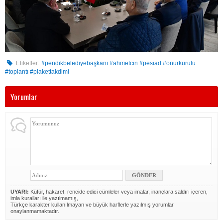
Etiketler:
#pendikbelediyebaşkanı #ahmetcin #pesiad #onurkurulu
#toplantı #plakettakdimi
Yorumlar
UYARI:
Küfür, hakaret, rencide edici cümleler veya imalar, inançlara saldırı içeren,
imla kuralları ile yazılmamış,
Türkçe karakter kullanılmayan ve büyük harflerle yazılmış yorumlar
onaylanmamaktadır.