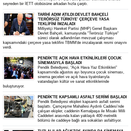
seyreden bir İETT otobüsüne arkadan hızla çarptı.
TARİHİ ADIM ATILDI:DEVLET BAHÇELİ
'TERÖRSÜZ TÜRKİYE' ÇERÇEVE YASA
TEKLİFİNİ İMZALADI
​Milliyetçi Hareket Partisi (MHP) Genel Başkanı
Devlet Bahçeli, kamuoyunda "Terörsüz Türkiye"
süreci olarak adlandırılan mevzuat çalışması
kapsamındaki çerçeve yasa teklifini TBMM'de imzalayarak resmi onayını
verdi.
PENDİK'TE AÇIK HAVA ETKİNLİKLERİ ÇOCUK
SİNEMASIYLA BAŞLADI
Pendik Belediyesi, “Açık Hava Yaz Etkinlikleri”
kapsamında ağustos ayı boyunca çocuk sineması,
sinema geceleri ve açık hava tiyatrolarıyla
vatandaşları kültür ve sanat etkinliklerinde
buluşturuyor.
PENDİK'TE KAPSAMLI ASFALT SERİMİ BAŞLADI
Pendik Belediyesi ekipleri kapsamlı asfalt serimi
başlattı. Çamçeşme Mahallesi Aydınlı Caddesi’nde
çalışan ekipler, caddenin Kemalpaşa ile Misakı Milli
Caddeleri arasında kalan yaklaşık 400 metrelik
bölümü ile caddeye bağlı ara sokakları asfaltlıyor.