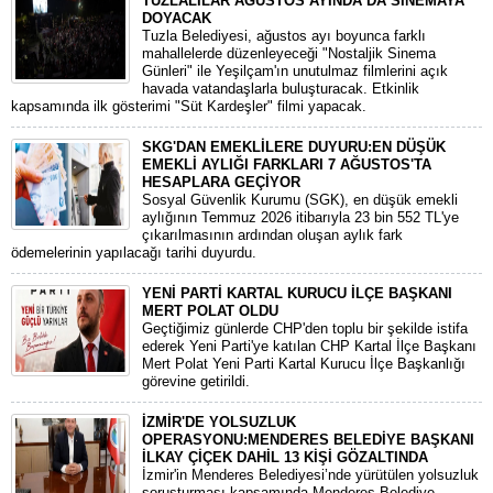
TUZLALILAR AĞUSTOS AYINDA DA SİNEMAYA
DOYACAK
Tuzla Belediyesi, ağustos ayı boyunca farklı
mahallelerde düzenleyeceği "Nostaljik Sinema
Günleri" ile Yeşilçam'ın unutulmaz filmlerini açık
havada vatandaşlarla buluşturacak. Etkinlik
kapsamında ilk gösterimi "Süt Kardeşler" filmi yapacak.
SKG'DAN EMEKLİLERE DUYURU:EN DÜŞÜK
EMEKLİ AYLIĞI FARKLARI 7 AĞUSTOS'TA
HESAPLARA GEÇİYOR
​Sosyal Güvenlik Kurumu (SGK), en düşük emekli
aylığının Temmuz 2026 itibarıyla 23 bin 552 TL'ye
çıkarılmasının ardından oluşan aylık fark
ödemelerinin yapılacağı tarihi duyurdu.
YENİ PARTİ KARTAL KURUCU İLÇE BAŞKANI
MERT POLAT OLDU
Geçtiğimiz günlerde CHP'den toplu bir şekilde istifa
ederek Yeni Parti'ye katılan CHP Kartal İlçe Başkanı
Mert Polat Yeni Parti Kartal Kurucu İlçe Başkanlığı
görevine getirildi.
İZMİR'DE YOLSUZLUK
OPERASYONU:MENDERES BELEDİYE BAŞKANI
İLKAY ÇİÇEK DAHİL 13 KİŞİ GÖZALTINDA
​İzmir'in Menderes Belediyesi’nde yürütülen yolsuzluk
soruşturması kapsamında Menderes Belediye