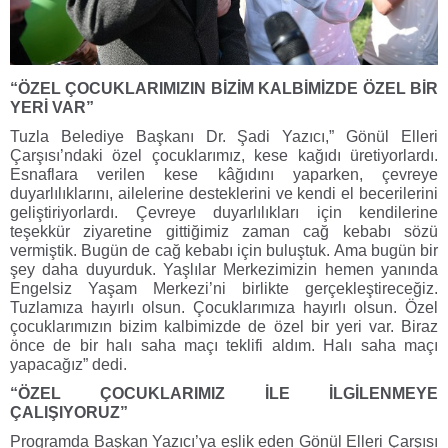
“ÖZEL ÇOCUKLARIMIZIN BİZİM KALBİMİZDE ÖZEL BİR
YERİ VAR”
Tuzla Belediye Başkanı Dr. Şadi Yazıcı,” Gönül Elleri
Çarşısı’ndaki özel çocuklarımız, kese kağıdı üretiyorlardı.
Esnaflara verilen kese kâğıdını yaparken, çevreye
duyarlılıklarını, ailelerine desteklerini ve kendi el becerilerini
geliştiriyorlardı. Çevreye duyarlılıkları için kendilerine
teşekkür ziyaretine gittiğimiz zaman cağ kebabı sözü
vermiştik. Bugün de cağ kebabı için buluştuk. Ama bugün bir
şey daha duyurduk. Yaşlılar Merkezimizin hemen yanında
Engelsiz Yaşam Merkezi’ni birlikte gerçekleştireceğiz.
Tuzlamıza hayırlı olsun. Çocuklarımıza hayırlı olsun. Özel
çocuklarımızın bizim kalbimizde de özel bir yeri var. Biraz
önce de bir halı saha maçı teklifi aldım. Halı saha maçı
yapacağız” dedi.
“ÖZEL ÇOCUKLARIMIZ İLE İLGİLENMEYE
ÇALIŞIYORUZ”
Programda Başkan Yazıcı’ya eşlik eden Gönül Elleri Çarşısı