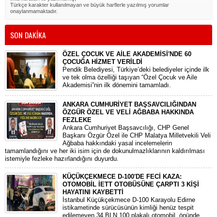
Türkçe karakter kullanılmayan ve büyük harflerle yazılmış yorumlar
onaylanmamaktadır.
SON DAKİKA
ÖZEL ÇOCUK VE AİLE AKADEMİSİ'NDE 60
ÇOCUĞA HİZMET VERİLDİ
Pendik Belediyesi, Türkiye’deki belediyeler içinde ilk
ve tek olma özelliği taşıyan “Özel Çocuk ve Aile
Akademisi”nin ilk dönemini tamamladı.
ANKARA CUMHURİYET BAŞSAVCILIĞINDAN
ÖZGÜR ÖZEL VE VELİ AĞBABA HAKKINDA
FEZLEKE
​Ankara Cumhuriyet Başsavcılığı, CHP Genel
Başkanı Özgür Özel ile CHP Malatya Milletvekili Veli
Ağbaba hakkındaki yasal incelemelerin
tamamlandığını ve her iki isim için de dokunulmazlıklarının kaldırılması
istemiyle fezleke hazırlandığını duyurdu.
KÜÇÜKÇEKMECE D-100'DE FECİ KAZA:
OTOMOBİL İETT OTOBÜSÜNE ÇARPTI 3 KİŞİ
HAYATINI KAYBETTİ
​İstanbul Küçükçekmece D-100 Karayolu Edirne
istikametinde sürücüsünün kimliği henüz tespit
edilemeyen 34 BLN 100 plakalı otomobil, önünde