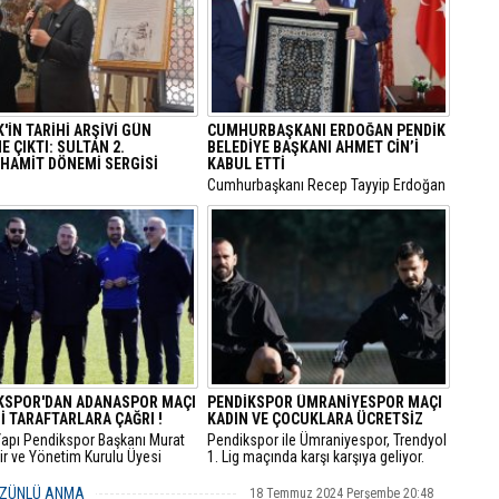
'İN TARİHİ ARŞİVİ GÜN
CUMHURBAŞKANI ERDOĞAN PENDİK
 ÇIKTI: SULTAN 2.
BELEDİYE BAŞKANI AHMET CİN’İ
HAMİT DÖNEMİ SERGİSİ
KABUL ETTİ
Cumhurbaşkanı Recep Tayyip Erdoğan
 Belediyesi, vefatının 108. yıl
Cumhurbaşkanlığı Dolmabahçe
nde Sultan 2. Abdülhamid
Ofisi’nde Pendik Belediye Başkanı
nlamlı bir kültür sanat
Ahmet Cin’i kabul etti.
iyle anıyor.
KSPOR'DAN ADANASPOR MAÇI
PENDİKSPOR ÜMRANİYESPOR MAÇI
İ TARAFTARLARA ÇAĞRI !
KADIN VE ÇOCUKLARA ÜCRETSİZ
 Yapı Pendikspor Başkanı Murat
Pendikspor ile Ümraniyespor, Trendyol
r ve Yönetim Kurulu Üyesi
1. Lig maçında karşı karşıya geliyor.
an Turan Adanaspor maçı
 Pendikspor Tesislerinde
HÜZÜNLÜ ANMA
18 Temmuz 2024 Perşembe 20:48