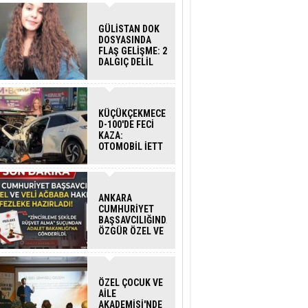
GÜLİSTAN DOK
DOSYASINDA
FLAŞ GELİŞME: 2
DALGIÇ DELİL
KARARTMA
SUÇLAMASIYLA
TUTUTKLANDI
KÜÇÜKÇEKMECE
D-100'DE FECİ
KAZA:
OTOMOBİL İETT
OTOBÜSÜNE
ÇARPTI 3 KİŞİ
HAYATINI
KAYBETTİ
ANKARA
CUMHURİYET
BAŞSAVCILIĞINDAN
ÖZGÜR ÖZEL VE
VELİ AĞBABA
HAKKINDA
FEZLEKE
ÖZEL ÇOCUK VE
AİLE
AKADEMİSİ'NDE