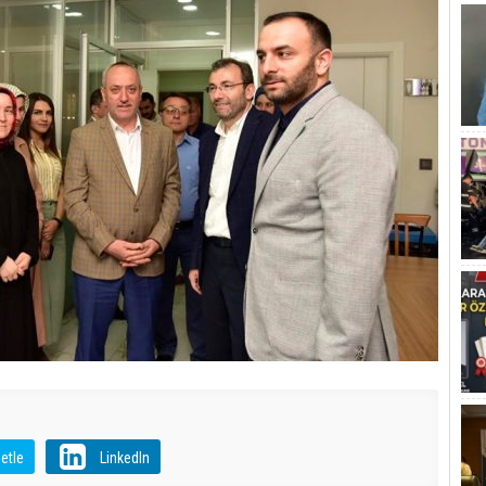
etle
LinkedIn