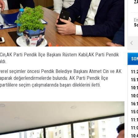
Z
Em
S
A
Ka
Şi
Cin,AK Parti Pendik İlçe Başkanı Rüstem Kabil,AK Parti Pendik
SON
ldı.
Şi
erel seçimler öncesi Pendik Belediye Başkanı Ahmet Cin ve AK
B
11:
 yaparak değerlendirmelerde bulundu. AK Parti Pendik İlçe
GEL
15:
tililere seçim çalışmalarında başarı dileklerini iletti.
SUÇ
ÇOC
10:
Ha
Bi
BAŞ
10:
AĞB
OTO
16:
HAY
'TE
15:
Ez
S
İMZ
ÇOC
11:
BAŞ
11:
SİN
B
10: