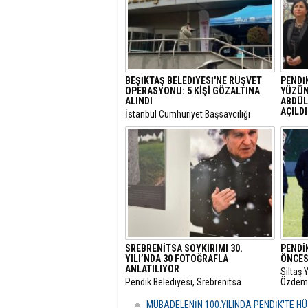
BEŞİKTAŞ BELEDİYESİ'NE RÜŞVET
PENDİK
OPERASYONU: 5 KİŞİ GÖZALTINA
YÜZÜNE
ALINDI
ABDÜL
AÇILDI
​İstanbul Cumhuriyet Başsavcılığı
tarafından yürütülen yolsuzluk
​Pendik
soruşturması kapsamında, Beşiktaş
dönümü
Belediyesi’ne operasyon düzenlendi.
Han’ı a
etkinliğ
SREBRENİTSA SOYKIRIMI 30.
PENDİ
YILI’NDA 30 FOTOĞRAFLA
ÖNCES
ANLATILIYOR
Siltaş
Pendik Belediyesi, Srebrenitsa
Özdemi
Soykırımı’nın 30. Yıl Dönümü nedeniyle
Süleym
sergi hazırladı. Mehmet Akif Ersoy
öncesi
MÜBADELENİN 100.YILINDA PENDİK'TE 