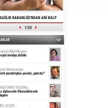
SAĞLIK BAKANLIĞI'NDAN ANİ KALP
YALNIZLIK YAŞLI BİREY
1/20
DURMALARINA HIZLI MÜDAHALE
SORUNLARA NEDEN OL
DİLMESİNE YÖNELİK ÖNLENMESİ İÇİN
ZARLAR
ÖNEMLİ ADIM
rgünlü/Mali Müşavir
syal medya ahlâkı
nan Murtezaoğlu
ürk yaratılıştan şendir, şatırdır”
UNUS EMRE YÜCEBAŞ
z Aylarında Okunabilecek
taplar
İBEL ÇEÇEN