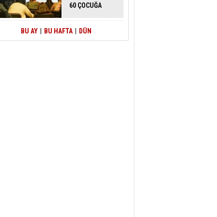
60 ÇOCUĞA
HİZMET VERİLDİ
BU AY
|
BU HAFTA
|
DÜN