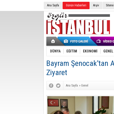
Ana Sayfa
Günün Haberleri
Arşiv
Sitene
DÜNYA
EĞİTİM
EKONOMİ
GENEL
Bayram Şenocak'tan AK
Ziyaret
Ana Sayfa
»
Genel