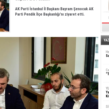
AK Parti İstanbul İl Başkanı Bayram Şenocak AK
Parti Pendik İlçe Başkanlığı'nı ziyaret etti.
E
YA
He
So
Ca
“T
Y
Ya
Ki
S