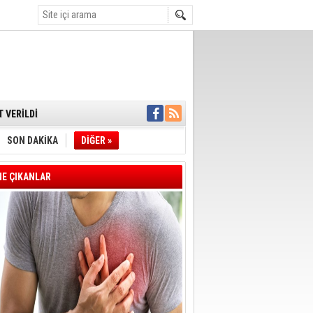
DELİL KARARTMA
 VERİLDİ
VE VELİ AĞBABA
OTOBÜSÜNE
YE' ÇERÇEVE YASA
SON DAKİKA
DİĞER »
A BAŞLADI
E ÇIKANLAR
 FARKLARI 7
T OLDU
E BAŞKANI İLKAY
İN ÇOCUK KATILIM
DAN ANLAMLI
UTUKLANDI
 AĞUSTOS'TA