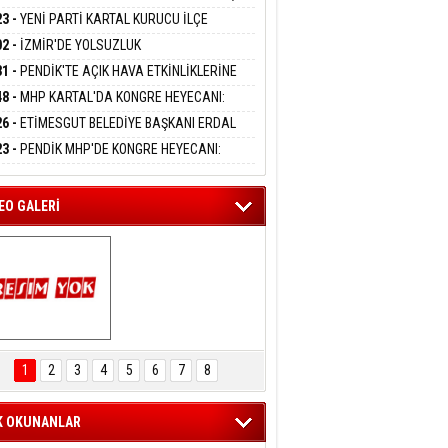
DANMAK
KLİ AYLIĞI FARKLARI 7 AĞUSTOS'TA
23 -
YENİ PARTİ KARTAL KURUCU İLÇE
APLARA GEÇİYOR
KANI MERT POLAT OLDU
02 -
İZMİR'DE YOLSUZLUK
eltem Kaynas
RASYONU:MENDERES BELEDİYE BAŞKANI
31 -
PENDİK'TE AÇIK HAVA ETKİNLİKLERİNE
FFETMEYECEĞİM!
AY ÇİÇEK DAHİL 13 KİŞİ GÖZALTINDA
UN İLGİ:10 BİN ÇOCUK KATILIM SAĞLADI
48 -
MHP KARTAL'DA KONGRE HEYECANI:
İN UZUNKAYA'DAN ANLAMLI DAVET
26 -
ETİMESGUT BELEDİYE BAŞKANI ERDAL
İKÇİOĞLU TUTUKLANDI
23 -
PENDİK MHP'DE KONGRE HEYECANI:
ÜK BULUŞMA 8 AĞUSTOS'TA YAPILACAK
EO GALERİ
ARTAL ENGELSİZ 
AŞAM FESTİVALİ 
1
2
3
4
5
6
7
8
KONSERİ 
LEYİCİLERİ MEST 
ETTİ
K OKUNANLAR