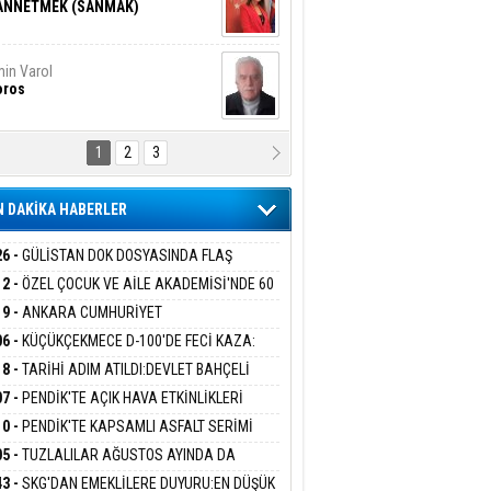
ANNETMEK (SANMAK)
in Varol
oros
1
2
3
NALİZ/ ODABAŞ
ranlık DNA Kuşaklararası
ddetin Biyolojik Faturası
 DAKİKA HABERLER
yar Adıyaman
en Bu Sahaya Sığmazam
26 -
GÜLİSTAN DOK DOSYASINDA FLAŞ
İŞME: 2 DALGIÇ DELİL KARARTMA
12 -
ÖZEL ÇOCUK VE AİLE AKADEMİSİ'NDE 60
LAMASIYLA TUTUTKLANDI
UĞA HİZMET VERİLDİ
19 -
ANKARA CUMHURİYET
san Ali Çölük
r Satırın İçindeki İnsan
SAVCILIĞINDAN ÖZGÜR ÖZEL VE VELİ
06 -
KÜÇÜKÇEKMECE D-100'DE FECİ KAZA:
ABA HAKKINDA FEZLEKE
MOBİL İETT OTOBÜSÜNE ÇARPTI 3 KİŞİ
18 -
TARİHİ ADIM ATILDI:DEVLET BAHÇELİ
ATINI KAYBETTİ
RÖRSÜZ TÜRKİYE' ÇERÇEVE YASA TEKLİFİNİ
07 -
PENDİK'TE AÇIK HAVA ETKİNLİKLERİ
gi Kılıç
İVAS: ATEŞE ATILAN VİCDAN
ALADI
UK SİNEMASIYLA BAŞLADI
10 -
PENDİK'TE KAPSAMLI ASFALT SERİMİ
LADI
05 -
TUZLALILAR AĞUSTOS AYINDA DA
EMAYA DOYACAK
ARIŞ BAŞARSLAN
43 -
SKG'DAN EMEKLİLERE DUYURU:EN DÜŞÜK