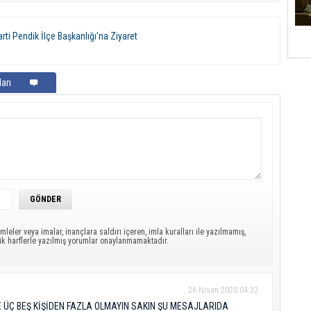
i Pendik İlçe Başkanlığı'na Ziyaret
arı
mleler veya imalar, inançlara saldırı içeren, imla kuralları ile yazılmamış,
ük harflerle yazılmış yorumlar onaylanmamaktadır.
26 Nisan 2020 04:32
E ÜÇ BEŞ KİŞİDEN FAZLA OLMAYIN SAKIN ŞU MESAJLARIDA