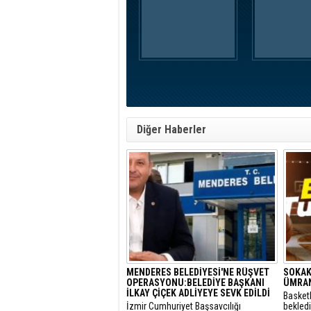
Diğer Haberler
MENDERES BELEDİYESİ'NE RÜŞVET
SOKAK
OPERASYONU:BELEDİYE BAŞKANI
ÜMRAN
İLKAY ÇİÇEK ADLİYEYE SEVK EDİLDİ
Basket
​İzmir Cumhuriyet Başsavcılığı
bekled