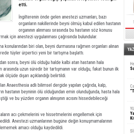
etti.
İngilterenin önde gelen anestezi uzmanları, bazı
organların nakillerinde beyni ölmüş kabul edilen hastanın
organının alınması sırasında bu hastanın söz konusu
urmak için anestezi uygulanması çağrısında bulundular.
şma konularından biri olan, beyni durmasına rağmen organları alınan
E
YA
erede tüyler ürpertici yeni bir tartışma başlattı.
mdan sonra, beyni ölü olduğu halde kalbi atan hastanın hala
He
 arasında uzun süredir bir tartışmanın var olduğu, fakat bunun ilk
So
ölçüde dışarı açıklandığı belirtildi.
ılan Anaesthesia adlı bilimsel dergide yapılan çağrıda, kalp,
Ca
“T
rın hastanın beyninin ölü olduğundan emin olunduğunda, hasta hala
iği ve bu yüzden organın alınışının acısını hissedebileceği
Y
Ya
aların acı çekmelerini ve hissetmelerini engellemek için
Ki
 edildi. Anestezi uzmanlarının bugüne değin konuşmamalarının
kilememek amacı olduğu kaydedildi.
S