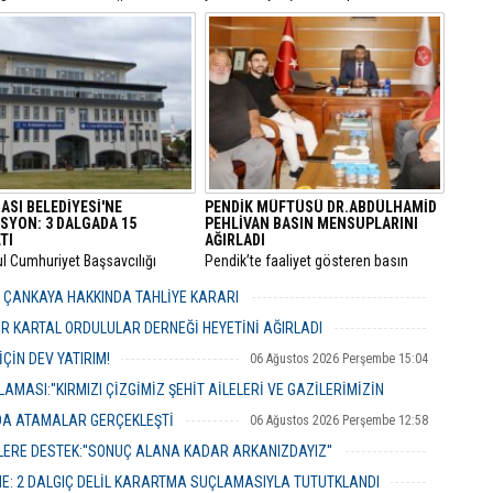
sı, bu yıl 7’nci kez Ümraniye
yılında 105 bin litre bitkisel atık yağ
 Etkinlik Alanı’nda
toplandı.
eştirilecek.
ASI BELEDİYESİ'NE
PENDİK MÜFTÜSÜ DR.ABDÜLHAMİD
SYON: 3 DALGADA 15
PEHLİVAN BASIN MENSUPLARINI
TI
AĞIRLADI
ul Cumhuriyet Başsavcılığı
​Pendik’te faaliyet gösteren basın
inde yürütülen kapsamlı
mensupları, Pendik İlçe Müftülüğü
" ve "irtikap" soruşturmasında
görevine başlayan Dr. Abdulhamid
R ÇANKAYA HAKKINDA TAHLİYE KARARI
sı Belediyesi’ne yönelik üçüncü
Pehlivan’ı makamında ziyaret ederek
06 Ağustos 2026 Perşembe 18:26
operasyonu düzenlendi.
yeni görevi için tebriklerini iletti.
R KARTAL ORDULULAR DERNEĞİ HEYETİNİ AĞIRLADI
06 Ağustos 2026 Perşembe 17:56
ÇİN DEV YATIRIM!
06 Ağustos 2026 Perşembe 15:04
MASI:''KIRMIZI ÇİZGİMİZ ŞEHİT AİLELERİ VE GAZİLERİMİZİN
NDA ATAMALAR GERÇEKLEŞTİ
06 Ağustos 2026 Perşembe 12:58
06 Ağustos 2026 Perşembe 14:48
ERE DESTEK:''SONUÇ ALANA KADAR ARKANIZDAYIZ''
06 Ağustos 2026 Perşembe 12:51
ME: 2 DALGIÇ DELİL KARARTMA SUÇLAMASIYLA TUTUTKLANDI