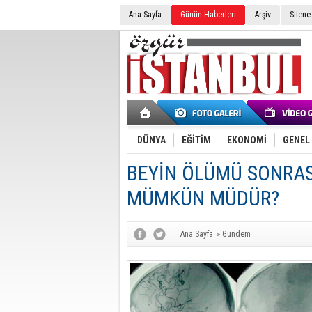
Ana Sayfa
Günün Haberleri
Arşiv
Sitene
DÜNYA
EĞİTİM
EKONOMİ
GENEL
BEYİN ÖLÜMÜ SONRAS
MÜMKÜN MÜDÜR?
Ana Sayfa
»
Gündem