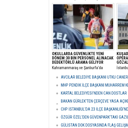
tarafından yürütülen 'rüşvet' ve 'irtikap'
Turnuva
soruşturması kapsamında gözaltına
Santral
alınan Menderes Belediye Başkanı İlkay
gerçekl
Çiçek’in de aralarında bulunduğu 16
şüpheli adliyeye sevk edildi.
OKULLARDA GÜVENLİKTE YENİ
KUŞAD
DÖNEM:30 BİN PERSONEL ALINACAK
OPERA
DEDEKTÖRLÜ ARAMA GELİYOR
GÖZAL
​Kahramanmaraş ve Şanlıurfa'da
​İstanb
meydana gelen okul saldırılarının
bünyes
ardından eğitim kurumlarındaki
"rüşvet
AVCILAR BELEDİYE BAŞKANI UTKU CANE
güvenlik önlemleri baştan aşağı
Kuşada
yenileniyor.
dalga 
MHP PENDİK İLÇE BAŞKANI MUHARREM KI
KARTAL BELEDİYESİ’NDEN CAN DOSTLAR İ
BAKAN GÜRLEK'TEN ÇERÇEVE YASA AÇIKLA
HASSASİYETİDİR''
CHP İSTANBUL'DA 23 İLÇE BAŞKANLIĞI'
ÖZGÜR ÖZEL'DEN GÜVENPARK'TAKİ GAZİL
GÜLİSTAN DOK DOSYASINDA FLAŞ GELİŞ