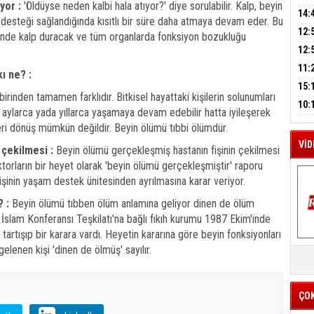
yor :
'Öldüyse neden kalbi hala atıyor?' diye sorulabilir. Kalp, beyin
A
AĞI
İÇİ
14:
 desteği sağlandığında kısıtlı bir süre daha atmaya devam eder. Bu
AÇI
12:
inde kalp duracak ve tüm organlarda fonksiyon bozukluğu
VE 
M
BAŞ
12:
A
GAZ
11:
ı ne? :
ARK
GEL
15:
birinden tamamen farklıdır. Bitkisel hayattaki kişilerin solunumları
SUÇ
ÇOC
10:
r aylarca yada yıllarca yaşamaya devam edebilir hatta iyileşerek
BAŞ
eri dönüş mümkün değildir. Beyin ölümü tıbbi ölümdür.
AĞB
VİD
 çekilmesi :
Beyin ölümü gerçekleşmiş hastanın fişinin çekilmesi
 doktorların bir heyet olarak 'beyin ölümü gerçekleşmiştir' raporu
işinin yaşam destek ünitesinden ayrılmasına karar veriyor.
 :
Beyin ölümü tıbben ölüm anlamına geliyor dinen de ölüm
İslam Konferansı Teşkilatı'na bağlı fıkıh kurumu 1987 Ekim'inde
tartışıp bir karara vardı. Heyetin kararına göre beyin fonksiyonları
K
lenen kişi 'dinen de ölmüş' sayılır.
Y
İZ
ÇO