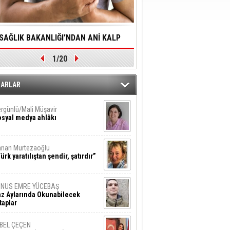
SAĞLIK BAKANLIĞI'NDAN ANİ KALP
YALNIZLIK YAŞLI BİREY
1/20
DURMALARINA HIZLI MÜDAHALE
SORUNLARA NEDEN OL
DİLMESİNE YÖNELİK ÖNLENMESİ İÇİN
ZARLAR
ÖNEMLİ ADIM
rgünlü/Mali Müşavir
syal medya ahlâkı
nan Murtezaoğlu
ürk yaratılıştan şendir, şatırdır”
UNUS EMRE YÜCEBAŞ
z Aylarında Okunabilecek
taplar
İBEL ÇEÇEN