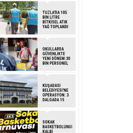
TUZLA'DA 105
BİN LİTRE
BİTKİSEL ATIK
YAĞ TOPLANDI
OKULLARDA
GÜVENLİKTE
YENİ DÖNEM:30
BİN PERSONEL
ALINACAK
DEDEKTÖRLÜ
ARAMA GELİYOR
KUŞADASI
BELEDİYESİ'NE
OPERASYON: 3
DALGADA 15
GÖZALTI
SOKAK
BASKETBOLUNUN
KALBİ