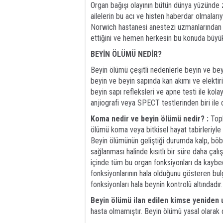
Organ bağışı olayının bütün dünya yüzünde
ailelerin bu acı ve histen haberdar olmaları
Norwich hastanesi anestezi uzmanlarından D
ettiğini ve hemen herkesin bu konuda büyük bi
BEYİN ÖLÜMÜ NEDİR?
Beyin ölümü çeşitli nedenlerle beyin ve be
beyin ve beyin sapında kan akımı ve elektir
beyin sapı refleksleri ve apne testi ile kola
anjiografi veya SPECT testlerinden biri ile 
Koma nedir ve beyin ölümü nedir? :
Topl
ölümü koma veya bitkisel hayat tabirleriyle 
Beyin ölümünün geliştiği durumda kalp, böb
sağlanması halinde kısıtlı bir süre daha ça
içinde tüm bu organ fonksiyonları da kaybedi
fonksiyonlarının hala olduğunu gösteren bu
fonksiyonları hala beynin kontrolü altındad
Beyin ölümü ilan edilen kimse yeniden u
hasta olmamıştır. Beyin ölümü yasal olarak 