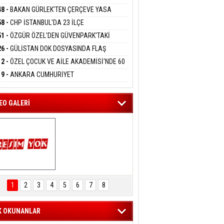
DANMAK
RLADI
N DEV YATIRIM!
48 -
BAKAN GÜRLEK'TEN ÇERÇEVE YASA
KLAMASI:''KIRMIZI ÇİZGİMİZ ŞEHİT AİLELERİ
58 -
CHP İSTANBUL'DA 23 İLÇE
GAZİLERİMİZİN HASSASİYETİDİR''
eltem Kaynas
KANLIĞI'NDA ATAMALAR GERÇEKLEŞTİ
51 -
ÖZGÜR ÖZEL'DEN GÜVENPARK'TAKİ
FFETMEYECEĞİM!
İLERE DESTEK:''SONUÇ ALANA KADAR
26 -
GÜLİSTAN DOK DOSYASINDA FLAŞ
ANIZDAYIZ''
İŞME: 2 DALGIÇ DELİL KARARTMA
12 -
ÖZEL ÇOCUK VE AİLE AKADEMİSİ'NDE 60
LAMASIYLA TUTUTKLANDI
UĞA HİZMET VERİLDİ
19 -
ANKARA CUMHURİYET
SAVCILIĞINDAN ÖZGÜR ÖZEL VE VELİ
ABA HAKKINDA FEZLEKE
EO GALERİ
ARTAL ENGELSİZ 
AŞAM FESTİVALİ 
1
2
3
4
5
6
7
8
KONSERİ 
LEYİCİLERİ MEST 
ETTİ
K OKUNANLAR