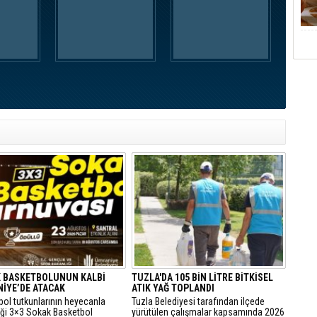
 BASKETBOLUNUN KALBİ
TUZLA'DA 105 BİN LİTRE BİTKİSEL
İYE’DE ATACAK
ATIK YAĞ TOPLANDI
bol tutkunlarının heyecanla
Tuzla Belediyesi tarafından ilçede
iği 3×3 Sokak Basketbol
yürütülen çalışmalar kapsamında 2026