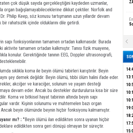
Z
 zaten çok düşük sayıda gerçekleştiğini kaydeden uzmanlar,
yla organ bağışlamayabileceklerine dikkat çektiler. Norfolk and
r. Philip Keep, söz konusu tartışmanın uzun yıllardır devam
Em
r rahatsızlık içinde olduklarını dile getirdi.
S
yin sapı fonksiyonlarının tamamen ortadan kalkmasıdır. Burada
A
Ka
iki aktivite tamamen ortadan kalkmıştır. Tanısı fizik muayene,
Şi
ylıkla konulur. Gerektiğinde tanının EEG, Doppler ultrasonografi,
SON
desteklenebilir.
Şi
B
14:
umda sıklıkla koma ile beyin ölümü tabirleri karıştırılır. Beyin
OPE
aynı şey demek değildir. Beyin ölümü, tıbbi ölüm halini ifade eder.
13:
ADL
rekler, akciğer ve karaciğer, solunum ve yaşam desteği
ÜMR
10:
Ha
lışmaya devam eder. Ancak bu destekler durdurulursa kısa bir süre
Bi
YAĞ
10:
lir. Koma ve bitkisel hayat tabirinin altında beyin sapı
BİN
10:
lgular vardır. Kişinin solunumu ve muhtemelen bazı organ
GEL
DAL
19:
Ez
ır. Ancak beyin ölümünde beynin hiçbir fonksiyonu kalmamıştır.
S
PEH
18:
yanır mı? : "
Beyin ölümü ilan edildikten sonra uyanan hiçbir
ÇAN
17:
deklare edildikten sonra geri dönüşü olmayan bir süreçtir.
KIR
B
15: