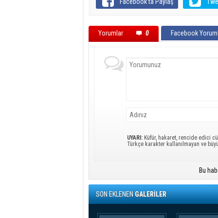
Facebook'ta Paylaş
Twe
Yorumlar
0
Facebook Yoruml
UYARI:
Küfür, hakaret, rencide edici cü
Türkçe karakter kullanılmayan ve büy
Bu hab
SON EKLENEN
GALERİLER