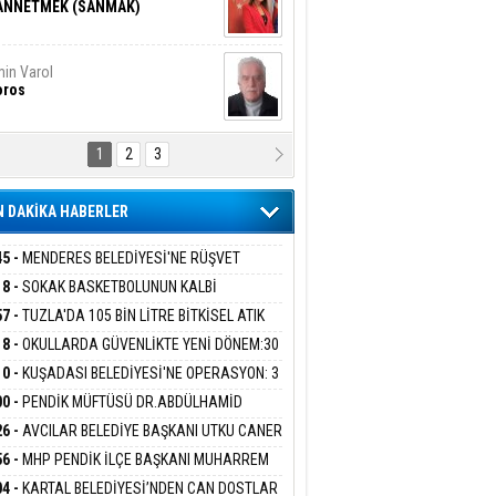
ANNETMEK (SANMAK)
in Varol
oros
1
2
3
NALİZ/ ODABAŞ
ranlık DNA Kuşaklararası
ddetin Biyolojik Faturası
 DAKİKA HABERLER
yar Adıyaman
en Bu Sahaya Sığmazam
45 -
MENDERES BELEDİYESİ'NE RÜŞVET
RASYONU:BELEDİYE BAŞKANI İLKAY ÇİÇEK
18 -
SOKAK BASKETBOLUNUN KALBİ
İYEYE SEVK EDİLDİ
ANİYE’DE ATACAK
57 -
TUZLA'DA 105 BİN LİTRE BİTKİSEL ATIK
san Ali Çölük
r Satırın İçindeki İnsan
 TOPLANDI
18 -
OKULLARDA GÜVENLİKTE YENİ DÖNEM:30
 PERSONEL ALINACAK DEDEKTÖRLÜ ARAMA
10 -
KUŞADASI BELEDİYESİ'NE OPERASYON: 3
İYOR
GADA 15 GÖZALTI
00 -
PENDİK MÜFTÜSÜ DR.ABDÜLHAMİD
gi Kılıç
İVAS: ATEŞE ATILAN VİCDAN
LİVAN BASIN MENSUPLARINI AĞIRLADI
26 -
AVCILAR BELEDİYE BAŞKANI UTKU CANER
KAYA HAKKINDA TAHLİYE KARARI
56 -
MHP PENDİK İLÇE BAŞKANI MUHARREM
 KARTAL ORDULULAR DERNEĞİ HEYETİNİ
ARIŞ BAŞARSLAN
04 -
KARTAL BELEDİYESİ’NDEN CAN DOSTLAR