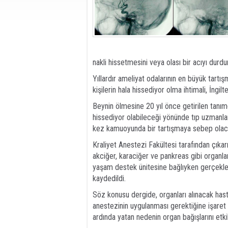
nakli hissetmesini veya olası bir acıyı durd
Yıllardır ameliyat odalarının en büyük tartı
kişilerin hala hissediyor olma ihtimali, İngilt
Beynin ölmesine 20 yıl önce getirilen tanı
hissediyor olabileceği yönünde tıp uzmanları
kez kamuoyunda bir tartışmaya sebep olacak 
Kraliyet Anestezi Fakültesi tarafından çıkar
akciğer, karaciğer ve pankreas gibi organla
yaşam destek ünitesine bağlıyken gerçekleşt
kaydedildi.
Söz konusu dergide, organları alınacak hast
anestezinin uygulanması gerektiğine işaret
ardında yatan nedenin organ bağışlarını et