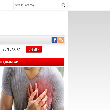
İYE BAŞKANI
L ALINACAK
ÖZALTI
SON DAKİKA
DİĞER »
ENSUPLARINI
KINDA TAHLİYE
E ÇIKANLAR
DULULAR DERNEĞİ
IM!
I ÇİZGİMİZ
GERÇEKLEŞTİ
'SONUÇ ALANA
DELİL KARARTMA
 VERİLDİ
VE VELİ AĞBABA