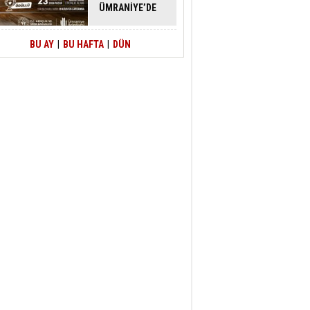
ÜMRANİYE’DE
ATACAK
BU AY
|
BU HAFTA
|
DÜN