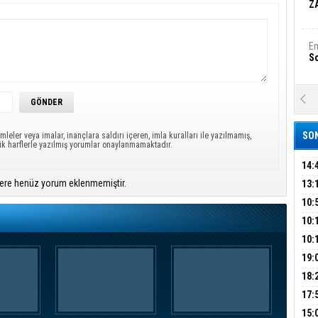
Z
Em
S
A
Ka
Şi
SON
mleler veya imalar, inançlara saldırı içeren, imla kuralları ile yazılmamış,
ük harflerle yazılmış yorumlar onaylanmamaktadır.
Şi
B
14:
OPE
ere henüz yorum eklenmemiştir.
13:
ADL
ÜMR
10:
Ha
Bi
YAĞ
10:
BİN
10:
GEL
DAL
19:
Ez
S
PEH
18:
ÇAN
17:
KIR
B
15: