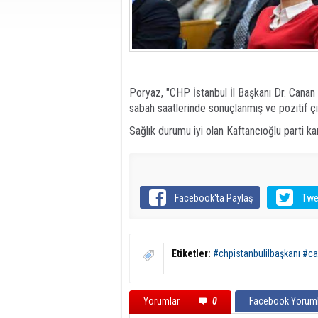
Poryaz, "CHP İstanbul İl Başkanı Dr. Canan 
sabah saatlerinde sonuçlanmış ve pozitif ç
Sağlık durumu iyi olan Kaftancıoğlu parti kamp
Facebook'ta Paylaş
Twe
Etiketler:
#chpistanbulilbaşkanı #c
Yorumlar
0
Facebook Yoruml