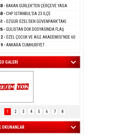
DANMAK
RLADI
N DEV YATIRIM!
48 -
BAKAN GÜRLEK'TEN ÇERÇEVE YASA
KLAMASI:''KIRMIZI ÇİZGİMİZ ŞEHİT AİLELERİ
58 -
CHP İSTANBUL'DA 23 İLÇE
GAZİLERİMİZİN HASSASİYETİDİR''
eltem Kaynas
KANLIĞI'NDA ATAMALAR GERÇEKLEŞTİ
51 -
ÖZGÜR ÖZEL'DEN GÜVENPARK'TAKİ
FFETMEYECEĞİM!
İLERE DESTEK:''SONUÇ ALANA KADAR
26 -
GÜLİSTAN DOK DOSYASINDA FLAŞ
ANIZDAYIZ''
İŞME: 2 DALGIÇ DELİL KARARTMA
12 -
ÖZEL ÇOCUK VE AİLE AKADEMİSİ'NDE 60
LAMASIYLA TUTUTKLANDI
UĞA HİZMET VERİLDİ
19 -
ANKARA CUMHURİYET
SAVCILIĞINDAN ÖZGÜR ÖZEL VE VELİ
ABA HAKKINDA FEZLEKE
EO GALERİ
ARTAL ENGELSİZ 
AŞAM FESTİVALİ 
1
2
3
4
5
6
7
8
KONSERİ 
LEYİCİLERİ MEST 
ETTİ
K OKUNANLAR