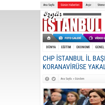
Ana Sayfa
Günün Haberleri
Arşiv
Sitene
DÜNYA
EĞİTİM
EKONOMİ
GENEL
CHP İSTANBUL İL BA
KORANAVİRÜSE YAKA
Ana Sayfa
»
Gündem