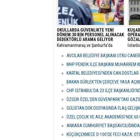
OKULLARDA GÜVENLİKTE YENİ
KUŞAD
DÖNEM:30 BİN PERSONEL ALINACAK
OPERA
DEDEKTÖRLÜ ARAMA GELİYOR
GÖZAL
​Kahramanmaraş ve Şanlıurfa'da
​İstanb
meydana gelen okul saldırılarının
bünyes
ardından eğitim kurumlarındaki
"rüşvet
AVCILAR BELEDİYE BAŞKANI UTKU CANE
güvenlik önlemleri baştan aşağı
Kuşada
yenileniyor.
dalga 
MHP PENDİK İLÇE BAŞKANI MUHARREM KI
KARTAL BELEDİYESİ’NDEN CAN DOSTLAR İ
BAKAN GÜRLEK'TEN ÇERÇEVE YASA AÇIKLA
HASSASİYETİDİR''
CHP İSTANBUL'DA 23 İLÇE BAŞKANLIĞI'
ÖZGÜR ÖZEL'DEN GÜVENPARK'TAKİ GAZİL
GÜLİSTAN DOK DOSYASINDA FLAŞ GELİŞ
ÖZEL ÇOCUK VE AİLE AKADEMİSİ'NDE 60
ANKARA CUMHURİYET BAŞSAVCILIĞINDAN
KÜÇÜKÇEKMECE D-100'DE FECİ KAZA: OTO