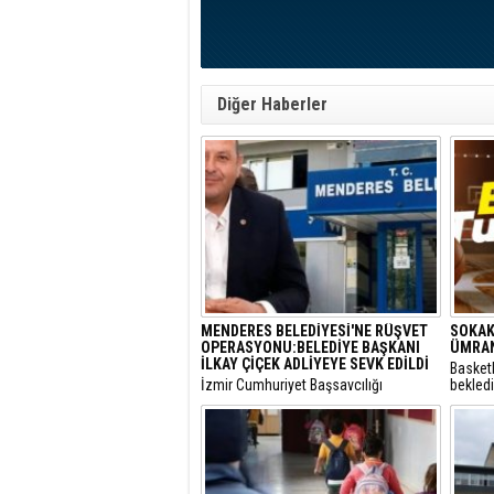
Diğer Haberler
MENDERES BELEDİYESİ'NE RÜŞVET
SOKAK
OPERASYONU:BELEDİYE BAŞKANI
ÜMRAN
İLKAY ÇİÇEK ADLİYEYE SEVK EDİLDİ
Basket
​İzmir Cumhuriyet Başsavcılığı
bekled
tarafından yürütülen 'rüşvet' ve 'irtikap'
Turnuva
soruşturması kapsamında gözaltına
Santral
alınan Menderes Belediye Başkanı İlkay
gerçekl
Çiçek’in de aralarında bulunduğu 16
şüpheli adliyeye sevk edildi.