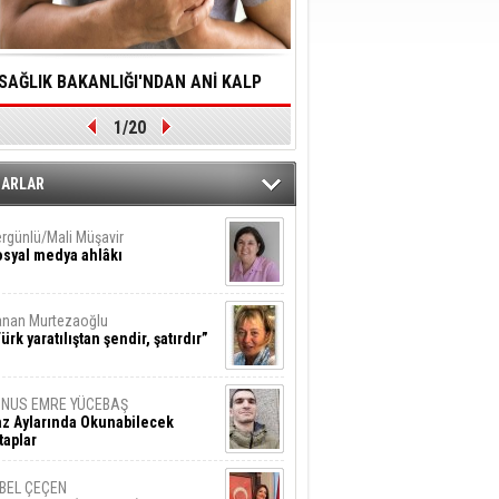
SAĞLIK BAKANLIĞI'NDAN ANİ KALP
YALNIZLIK YAŞLI BİREY
1/20
DURMALARINA HIZLI MÜDAHALE
SORUNLARA NEDEN OL
DİLMESİNE YÖNELİK ÖNLENMESİ İÇİN
ZARLAR
ÖNEMLİ ADIM
rgünlü/Mali Müşavir
syal medya ahlâkı
nan Murtezaoğlu
ürk yaratılıştan şendir, şatırdır”
UNUS EMRE YÜCEBAŞ
z Aylarında Okunabilecek
taplar
İBEL ÇEÇEN