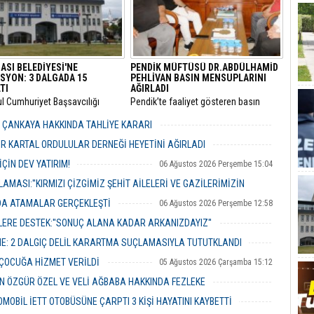
ASI BELEDİYESİ'NE
PENDİK MÜFTÜSÜ DR.ABDÜLHAMİD
SYON: 3 DALGADA 15
PEHLİVAN BASIN MENSUPLARINI
TI
AĞIRLADI
ul Cumhuriyet Başsavcılığı
​Pendik’te faaliyet gösteren basın
inde yürütülen kapsamlı
mensupları, Pendik İlçe Müftülüğü
" ve "irtikap" soruşturmasında
görevine başlayan Dr. Abdulhamid
R ÇANKAYA HAKKINDA TAHLİYE KARARI
sı Belediyesi’ne yönelik üçüncü
Pehlivan’ı makamında ziyaret ederek
06 Ağustos 2026 Perşembe 18:26
operasyonu düzenlendi.
yeni görevi için tebriklerini iletti.
R KARTAL ORDULULAR DERNEĞİ HEYETİNİ AĞIRLADI
06 Ağustos 2026 Perşembe 17:56
ÇİN DEV YATIRIM!
06 Ağustos 2026 Perşembe 15:04
MASI:''KIRMIZI ÇİZGİMİZ ŞEHİT AİLELERİ VE GAZİLERİMİZİN
NDA ATAMALAR GERÇEKLEŞTİ
06 Ağustos 2026 Perşembe 12:58
06 Ağustos 2026 Perşembe 14:48
ERE DESTEK:''SONUÇ ALANA KADAR ARKANIZDAYIZ''
06 Ağustos 2026 Perşembe 12:51
ME: 2 DALGIÇ DELİL KARARTMA SUÇLAMASIYLA TUTUTKLANDI
06 Ağustos 2026 Perşembe 11:26
 ÇOCUĞA HİZMET VERİLDİ
05 Ağustos 2026 Çarşamba 15:12
 ÖZGÜR ÖZEL VE VELİ AĞBABA HAKKINDA FEZLEKE
05 Ağustos 2026 Çarşamba 10:19
MOBİL İETT OTOBÜSÜNE ÇARPTI 3 KİŞİ HAYATINI KAYBETTİ