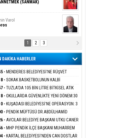
ANNETMEK (SANMAK)
in Varol
oros
1
2
3
NALİZ/ ODABAŞ
ranlık DNA Kuşaklararası
ddetin Biyolojik Faturası
 DAKİKA HABERLER
yar Adıyaman
en Bu Sahaya Sığmazam
45 -
MENDERES BELEDİYESİ'NE RÜŞVET
RASYONU:BELEDİYE BAŞKANI İLKAY ÇİÇEK
18 -
SOKAK BASKETBOLUNUN KALBİ
İYEYE SEVK EDİLDİ
ANİYE’DE ATACAK
57 -
TUZLA'DA 105 BİN LİTRE BİTKİSEL ATIK
san Ali Çölük
r Satırın İçindeki İnsan
 TOPLANDI
18 -
OKULLARDA GÜVENLİKTE YENİ DÖNEM:30
 PERSONEL ALINACAK DEDEKTÖRLÜ ARAMA
10 -
KUŞADASI BELEDİYESİ'NE OPERASYON: 3
İYOR
GADA 15 GÖZALTI
00 -
PENDİK MÜFTÜSÜ DR.ABDÜLHAMİD
gi Kılıç
İVAS: ATEŞE ATILAN VİCDAN
LİVAN BASIN MENSUPLARINI AĞIRLADI
26 -
AVCILAR BELEDİYE BAŞKANI UTKU CANER
KAYA HAKKINDA TAHLİYE KARARI
56 -
MHP PENDİK İLÇE BAŞKANI MUHARREM
 KARTAL ORDULULAR DERNEĞİ HEYETİNİ
ARIŞ BAŞARSLAN
04 -
KARTAL BELEDİYESİ’NDEN CAN DOSTLAR