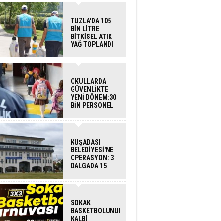
TUZLA'DA 105
BİN LİTRE
BİTKİSEL ATIK
YAĞ TOPLANDI
OKULLARDA
GÜVENLİKTE
YENİ DÖNEM:30
BİN PERSONEL
ALINACAK
DEDEKTÖRLÜ
ARAMA GELİYOR
KUŞADASI
BELEDİYESİ'NE
OPERASYON: 3
DALGADA 15
GÖZALTI
SOKAK
BASKETBOLUNUN
KALBİ