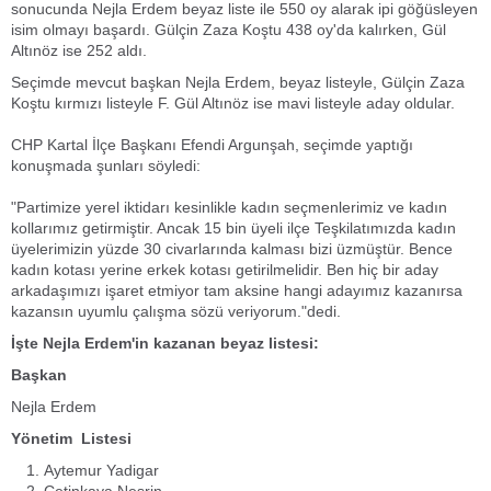
sonucunda Nejla Erdem beyaz liste ile 550 oy alarak ipi göğüsleyen
isim olmayı başardı. Gülçin Zaza Koştu 438 oy'da kalırken, Gül
Altınöz ise 252 aldı.
Seçimde mevcut başkan Nejla Erdem, beyaz listeyle, Gülçin Zaza
Koştu kırmızı listeyle F. Gül Altınöz ise mavi listeyle aday oldular.
CHP Kartal İlçe Başkanı Efendi Argunşah, seçimde yaptığı
konuşmada şunları söyledi:
"Partimize yerel iktidarı kesinlikle kadın seçmenlerimiz ve kadın
kollarımız getirmiştir. Ancak 15 bin üyeli ilçe Teşkilatımızda kadın
üyelerimizin yüzde 30 civarlarında kalması bizi üzmüştür. Bence
kadın kotası yerine erkek kotası getirilmelidir. Ben hiç bir aday
arkadaşımızı işaret etmiyor tam aksine hangi adayımız kazanırsa
kazansın uyumlu çalışma sözü veriyorum."dedi.
İşte Nejla Erdem'in kazanan beyaz listesi:
Başkan
Nejla Erdem
Yönetim Listesi
Aytemur Yadigar