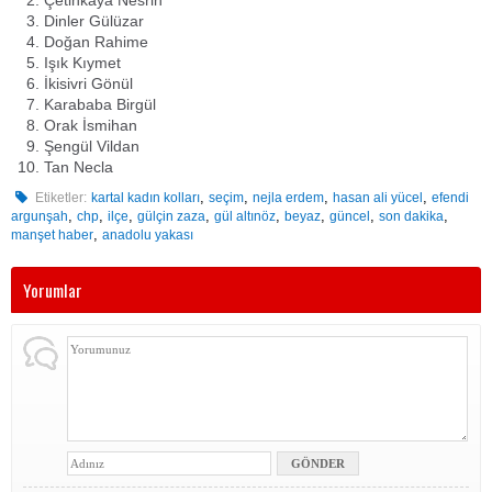
Çetinkaya Nesrin
Dinler Gülüzar
Doğan Rahime
Işık Kıymet
İkisivri Gönül
Karababa Birgül
Orak İsmihan
Şengül Vildan
Tan Necla
,
,
,
,
Etiketler:
kartal kadın kolları
seçim
nejla erdem
hasan ali yücel
efendi
,
,
,
,
,
,
,
,
argunşah
chp
ilçe
gülçin zaza
gül altınöz
beyaz
güncel
son dakika
,
manşet haber
anadolu yakası
Yorumlar