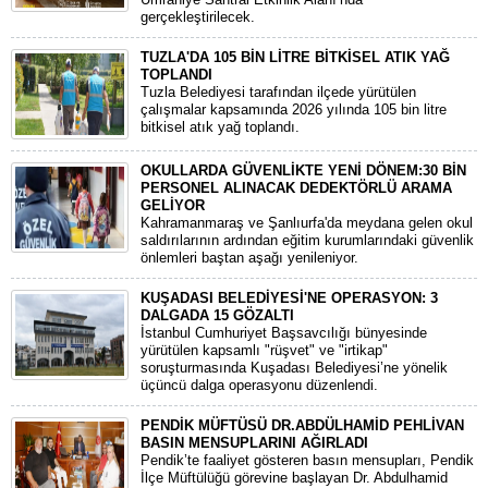
gerçekleştirilecek.
TUZLA'DA 105 BİN LİTRE BİTKİSEL ATIK YAĞ
TOPLANDI
Tuzla Belediyesi tarafından ilçede yürütülen
çalışmalar kapsamında 2026 yılında 105 bin litre
bitkisel atık yağ toplandı.
OKULLARDA GÜVENLİKTE YENİ DÖNEM:30 BİN
PERSONEL ALINACAK DEDEKTÖRLÜ ARAMA
GELİYOR
​Kahramanmaraş ve Şanlıurfa'da meydana gelen okul
saldırılarının ardından eğitim kurumlarındaki güvenlik
önlemleri baştan aşağı yenileniyor.
KUŞADASI BELEDİYESİ'NE OPERASYON: 3
DALGADA 15 GÖZALTI
​İstanbul Cumhuriyet Başsavcılığı bünyesinde
yürütülen kapsamlı "rüşvet" ve "irtikap"
soruşturmasında Kuşadası Belediyesi’ne yönelik
üçüncü dalga operasyonu düzenlendi.
PENDİK MÜFTÜSÜ DR.ABDÜLHAMİD PEHLİVAN
BASIN MENSUPLARINI AĞIRLADI
​Pendik’te faaliyet gösteren basın mensupları, Pendik
İlçe Müftülüğü görevine başlayan Dr. Abdulhamid