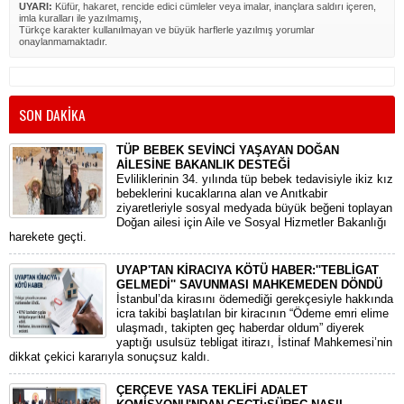
UYARI:
Küfür, hakaret, rencide edici cümleler veya imalar, inançlara saldırı içeren,
imla kuralları ile yazılmamış,
Türkçe karakter kullanılmayan ve büyük harflerle yazılmış yorumlar
onaylanmamaktadır.
SON DAKİKA
TÜP BEBEK SEVİNCİ YAŞAYAN DOĞAN
AİLESİNE BAKANLIK DESTEĞİ
​Evliliklerinin 34. yılında tüp bebek tedavisiyle ikiz kız
bebeklerini kucaklarına alan ve Anıtkabir
ziyaretleriyle sosyal medyada büyük beğeni toplayan
Doğan ailesi için Aile ve Sosyal Hizmetler Bakanlığı
harekete geçti.
UYAP'TAN KİRACIYA KÖTÜ HABER:''TEBLİGAT
GELMEDİ'' SAVUNMASI MAHKEMEDEN DÖNDÜ
​İstanbul’da kirasını ödemediği gerekçesiyle hakkında
icra takibi başlatılan bir kiracının “Ödeme emri elime
ulaşmadı, takipten geç haberdar oldum” diyerek
yaptığı usulsüz tebligat itirazı, İstinaf Mahkemesi’nin
dikkat çekici kararıyla sonuçsuz kaldı.
ÇERÇEVE YASA TEKLİFİ ADALET