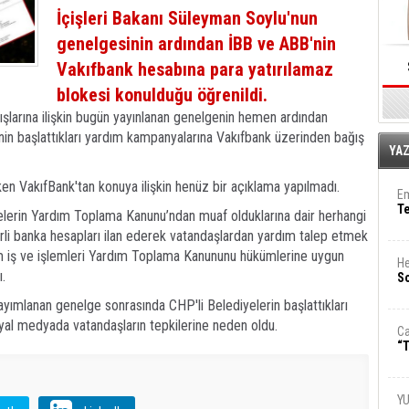
İçişleri Bakanı Süleyman Soylu'nun
genelgesinin ardından İBB ve ABB'nin
Vakıfbank hesabına para yatırılamaz
blokesi konulduğu öğrenildi.
ğışlarına ilişkin bugün yayınlanan genelgenin hemen ardından
nin başlattıkları yardım kampanyalarına Vakıfbank üzerinden bağış
E
YA
en VakıfBank'tan konuya ilişkin henüz bir açıklama yapılmadı.
Em
T
elerin Yardım Toplama Kanunu’ndan muaf olduklarına dair herhangi
irli banka hesapları ilan ederek vatandaşlardan yardım talep etmek
tüm iş ve işlemleri Yardım Toplama Kanununu hükümlerine uygun
He
.
So
ayımlanan genelge sonrasında CHP'li Belediyelerin başlattıkları
al medyada vatandaşların tepkilerine neden oldu.
Ca
“T
Y