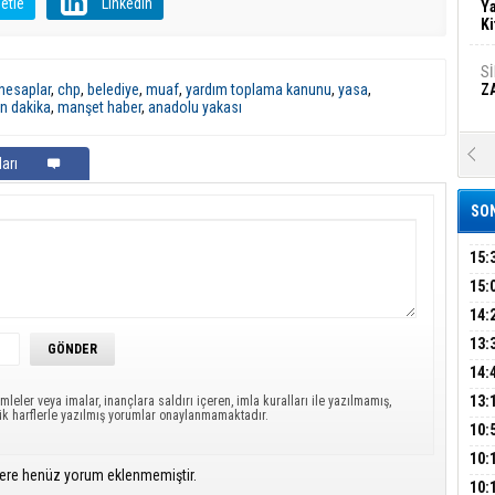
etle
LinkedIn
Ya
Ki
S
hesaplar
,
chp
,
belediye
,
muaf
,
yardım toplama kanunu
,
yasa
,
Z
n dakika
,
manşet haber
,
anadolu yakası
A
arı
Ka
Şi
SON
Şi
B
15:
AİL
15:
HAB
14:
Ha
MA
Bi
KOM
13:
İŞL
DEV
14:
OPE
13:
mleler veya imalar, inançlara saldırı içeren, imla kuralları ile yazılmamış,
Ez
ük harflerle yazılmış yorumlar onaylanmamaktadır.
S
ADL
ÜMR
10:
YAĞ
10:
ere henüz yorum eklenmemiştir.
BİN
B
10: