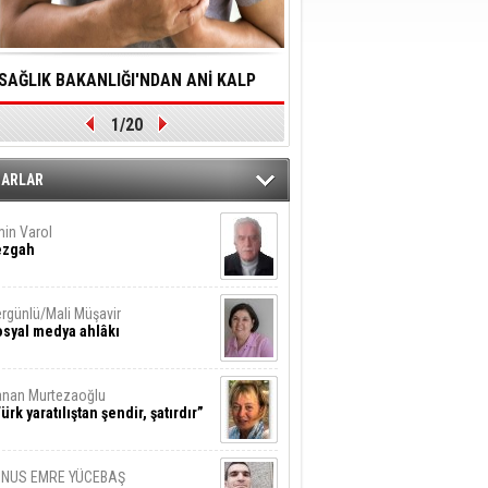
SAĞLIK BAKANLIĞI'NDAN ANİ KALP
YALNIZLIK YAŞLI BİREY
1/20
DURMALARINA HIZLI MÜDAHALE
SORUNLARA NEDEN OL
DİLMESİNE YÖNELİK ÖNLENMESİ İÇİN
ZARLAR
ÖNEMLİ ADIM
in Varol
ezgah
rgünlü/Mali Müşavir
syal medya ahlâkı
nan Murtezaoğlu
ürk yaratılıştan şendir, şatırdır”
UNUS EMRE YÜCEBAŞ