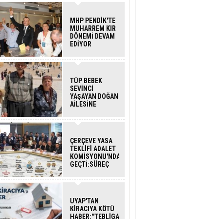
MHP PENDİK'TE
MUHARREM KIR
DÖNEMİ DEVAM
EDİYOR
TÜP BEBEK
SEVİNCİ
YAŞAYAN DOĞAN
AİLESİNE
BAKANLIK
DESTEĞİ
ÇERÇEVE YASA
TEKLİFİ ADALET
KOMİSYONU'NDAN
GEÇTİ:SÜREÇ
NASIL
İŞLEYECEK?
UYAP'TAN
KİRACIYA KÖTÜ
HABER:''TEBLİGAT