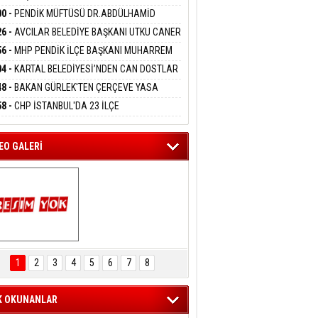
DANMAK
İYOR
GADA 15 GÖZALTI
00 -
PENDİK MÜFTÜSÜ DR.ABDÜLHAMİD
LİVAN BASIN MENSUPLARINI AĞIRLADI
26 -
AVCILAR BELEDİYE BAŞKANI UTKU CANER
eltem Kaynas
KAYA HAKKINDA TAHLİYE KARARI
56 -
MHP PENDİK İLÇE BAŞKANI MUHARREM
FFETMEYECEĞİM!
 KARTAL ORDULULAR DERNEĞİ HEYETİNİ
04 -
KARTAL BELEDİYESİ’NDEN CAN DOSTLAR
RLADI
N DEV YATIRIM!
48 -
BAKAN GÜRLEK'TEN ÇERÇEVE YASA
KLAMASI:''KIRMIZI ÇİZGİMİZ ŞEHİT AİLELERİ
58 -
CHP İSTANBUL'DA 23 İLÇE
GAZİLERİMİZİN HASSASİYETİDİR''
KANLIĞI'NDA ATAMALAR GERÇEKLEŞTİ
EO GALERİ
ARTAL ENGELSİZ 
AŞAM FESTİVALİ 
1
2
3
4
5
6
7
8
KONSERİ 
LEYİCİLERİ MEST 
ETTİ
K OKUNANLAR