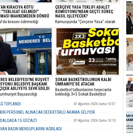
TAN KİRACIYA KÖTÜ
ÇERÇEVE YASA TEKLİFİ ADALET
''TEBLİGAT GELMEDİ''
KOMİSYONU'NDAN GEÇTİ:SÜREÇ
MASI MAHKEMEDEN DÖNDÜ
NASIL İŞLEYECEK?
ul’da kirasını ödemediği
​Kamuoyunda "Çerçeve Yasa" olarak
siyle hakkında icra takibi
bilinen ve terör örgütü PKK'nin
lan bir kiracının “Ödeme emri
kendisini feshederek silah bırakmasını
ulaşmadı, takipten geç haberdar
hedefleyen Milli Dayanışma ve
diyerek yaptığı usulsüz tebligat
Toplumsal Bütünlüğün
, İstinaf Mahkemesi’nin dikkat
Güçlendirilmesine Dair Kanun Teklifi,
kararıyla sonuçsuz kaldı.
TBMM Adalet Komisyonu'nda kabul
edildi.
RES BELEDİYESİ'NE RÜŞVET
SOKAK BASKETBOLUNUN KALBİ
SYONU:BELEDİYE BAŞKANI
ÜMRANİYE’DE ATACAK
ÇİÇEK ADLİYEYE SEVK EDİLDİ
Basketbol tutkunlarının heyecanla
Cumhuriyet Başsavcılığı
beklediği 3×3 Sokak Basketbol
dan yürütülen 'rüşvet' ve 'irtikap'
Turnuvası, bu yıl 7’nci kez Ümraniye
urması kapsamında gözaltına
Santral Etkinlik Alanı’nda
YAĞ TOPLANDI
07 Ağustos 2026 Cuma 10:57
 Menderes Belediye Başkanı İlkay
gerçekleştirilecek.
n de aralarında bulunduğu 16
 BİN PERSONEL ALINACAK DEDEKTÖRLÜ ARAMA GELİYOR
 adliyeye sevk edildi.
07 Ağustos 2026 Cuma 10:18
 DALGADA 15 GÖZALTI
07 Ağustos 2026 Cuma 10:10
VAN BASIN MENSUPLARINI AĞIRLADI