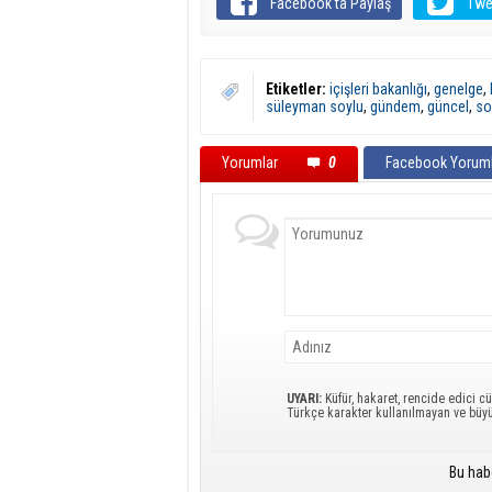
Facebook'ta Paylaş
Twe
Etiketler:
içişleri bakanlığı
,
genelge
,
süleyman soylu
,
gündem
,
güncel
,
so
Yorumlar
0
Facebook Yoruml
UYARI:
Küfür, hakaret, rencide edici cü
Türkçe karakter kullanılmayan ve büy
Bu hab