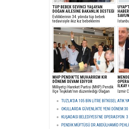
TÜP BEBEK SEVİNCİ YAŞAYAN
UYAP'
DOĞAN AİLESİNE BAKANLIK DESTEĞİ
HABER:
SAVUN
​Evliliklerinin 34. yılında tüp bebek
tedavisiyle ikiz kız bebeklerini
​İstanb
kucaklarına alan ve Anıtkabir
gerekçe
ziyaretleriyle sosyal medyada büyük
başlatı
beğeni toplayan Doğan ailesi için Aile
elime 
ve Sosyal Hizmetler Bakanlığı harekete
oldum” 
geçti.
itirazı
çekici 
MHP PENDİK'TE MUHARREM KIR
MENDE
DÖNEMİ DEVAM EDİYOR
OPERA
İLKAY 
​Milliyetçi Hareket Partisi (MHP) Pendik
İlçe Teşkilatı’nın düzenlediği Olağan
​İzmir 
Kongre’de mevcut başkan Muharrem
tarafın
Kır, delegelerin desteğini alarak
soruşt
TUZLA'DA 105 BİN LİTRE BİTKİSEL ATIK 
yeniden göreve getirildi.
alınan
Çiçek’i
OKULLARDA GÜVENLİKTE YENİ DÖNEM:30
şüpheli
KUŞADASI BELEDİYESİ'NE OPERASYON: 3
PENDİK MÜFTÜSÜ DR.ABDÜLHAMİD PEHLİ