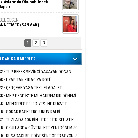
z Aylarında Okunabilecek
taplar
İBEL ÇEÇEN
ANNETMEK (SANMAK)
1
2
3
NALİZ/ ODABAŞ
ranlık DNA Kuşaklararası
ddetin Biyolojik Faturası
 DAKİKA HABERLER
yar Adıyaman
en Bu Sahaya Sığmazam
32 -
TÜP BEBEK SEVİNCİ YAŞAYAN DOĞAN
ESİNE BAKANLIK DESTEĞİ
08 -
UYAP'TAN KİRACIYA KÖTÜ
ER:''TEBLİGAT GELMEDİ'' SAVUNMASI
22 -
ÇERÇEVE YASA TEKLİFİ ADALET
san Ali Çölük
HKEMEDEN DÖNDÜ
r Satırın İçindeki İnsan
İSYONU'NDAN GEÇTİ:SÜREÇ NASIL
38 -
MHP PENDİK'TE MUHARREM KIR DÖNEMİ
EYECEK?
AM EDİYOR
45 -
MENDERES BELEDİYESİ'NE RÜŞVET
RASYONU:BELEDİYE BAŞKANI İLKAY ÇİÇEK
18 -
SOKAK BASKETBOLUNUN KALBİ
gi Kılıç
İVAS: ATEŞE ATILAN VİCDAN
İYEYE SEVK EDİLDİ
ANİYE’DE ATACAK
57 -
TUZLA'DA 105 BİN LİTRE BİTKİSEL ATIK
 TOPLANDI
18 -
OKULLARDA GÜVENLİKTE YENİ DÖNEM:30
 PERSONEL ALINACAK DEDEKTÖRLÜ ARAMA
ARIŞ BAŞARSLAN
10 -
KUŞADASI BELEDİYESİ'NE OPERASYON: 3