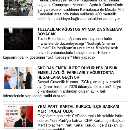
Pendik Belediyesi ekipleri kapsamlı asfalt serimi
başlattı. Çamçeşme Mahallesi Aydınlı Caddesi’nde
çalışan ekipler, caddenin Kemalpaşa ile Misakı Milli
Caddeleri arasında kalan yaklaşık 400 metrelik
bölümü ile caddeye bağlı ara sokakları asfaltlıyor.
TUZLALILAR AĞUSTOS AYINDA DA SİNEMAYA
DOYACAK
Tuzla Belediyesi, ağustos ayı boyunca farklı
mahallelerde düzenleyeceği "Nostaljik Sinema
Günleri" ile Yeşilçam'ın unutulmaz filmlerini açık
havada vatandaşlarla buluşturacak. Etkinlik
kapsamında ilk gösterimi "Süt Kardeşler" filmi yapacak.
SKG'DAN EMEKLİLERE DUYURU:EN DÜŞÜK
EMEKLİ AYLIĞI FARKLARI 7 AĞUSTOS'TA
HESAPLARA GEÇİYOR
​Sosyal Güvenlik Kurumu (SGK), en düşük emekli
aylığının Temmuz 2026 itibarıyla 23 bin 552 TL'ye
çıkarılmasının ardından oluşan aylık fark
ödemelerinin yapılacağı tarihi duyurdu.
YENİ PARTİ KARTAL KURUCU İLÇE BAŞKANI
MERT POLAT OLDU
Geçtiğimiz günlerde CHP'den toplu bir şekilde istifa
ederek Yeni Parti'ye katılan CHP Kartal İlçe Başkanı
Mert Polat Yeni Parti Kartal Kurucu İlçe Başkanlığı
görevine getirildi.