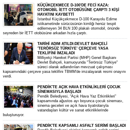
KÜÇÜKÇEKMECE D-100'DE FECİ KAZA:
OTOMOBİL İETT OTOBÜSÜNE ÇARPTI 3 KİŞİ
HAYATINI KAYBETTİ
​İstanbul Küçükçekmece D-100 Karayolu Edirne
istikametinde sürücüsünün kimliği henüz tespit
edilemeyen 34 BLN 100 plakalı otomobil, önünde
seyreden bir İETT otobüsüne arkadan hızla çarptı.
TARİHİ ADIM ATILDI:DEVLET BAHÇELİ
'TERÖRSÜZ TÜRKİYE' ÇERÇEVE YASA
TEKLİFİNİ İMZALADI
​Milliyetçi Hareket Partisi (MHP) Genel Başkanı
Devlet Bahçeli, kamuoyunda "Terörsüz Türkiye"
süreci olarak adlandırılan mevzuat çalışması
kapsamındaki çerçeve yasa teklifini TBMM'de imzalayarak resmi onayını
verdi.
PENDİK'TE AÇIK HAVA ETKİNLİKLERİ ÇOCUK
SİNEMASIYLA BAŞLADI
Pendik Belediyesi, “Açık Hava Yaz Etkinlikleri”
kapsamında ağustos ayı boyunca çocuk sineması,
sinema geceleri ve açık hava tiyatrolarıyla
vatandaşları kültür ve sanat etkinliklerinde
buluşturuyor.
PENDİK'TE KAPSAMLI ASFALT SERİMİ BAŞLADI