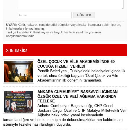
UYARI:
Küfür, hakaret, rencide edici cümleler veya imalar, inançlara saldırı içeren,
imla kuralları ile yazılmamış,
Türkçe karakter kullanılmayan ve büyük harflerle yazılmış yorumlar
onaylanmamaktadır.
SON DAKİKA
ÖZEL ÇOCUK VE AİLE AKADEMİSİ'NDE 60
ÇOCUĞA HİZMET VERİLDİ
Pendik Belediyesi, Türkiye’deki belediyeler içinde ilk
ve tek olma özelliği taşıyan “Özel Çocuk ve Aile
Akademisi”nin ilk dönemini tamamladı.
ANKARA CUMHURİYET BAŞSAVCILIĞINDAN
ÖZGÜR ÖZEL VE VELİ AĞBABA HAKKINDA
FEZLEKE
​Ankara Cumhuriyet Başsavcılığı, CHP Genel
Başkanı Özgür Özel ile CHP Malatya Milletvekili Veli
Ağbaba hakkındaki yasal incelemelerin
tamamlandığını ve her iki isim için de dokunulmazlıklarının kaldırılması
istemiyle fezleke hazırlandığını duyurdu.