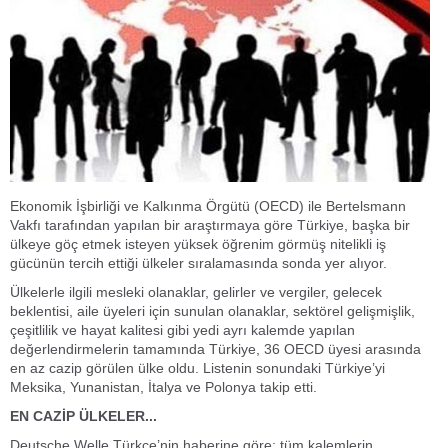
Ekonomik İşbirliği ve Kalkınma Örgütü (OECD) ile Bertelsmann
Vakfı tarafından yapılan bir araştırmaya göre Türkiye, başka bir
ülkeye göç etmek isteyen yüksek öğrenim görmüş nitelikli iş
gücünün tercih ettiği ülkeler sıralamasında sonda yer alıyor.
Ülkelerle ilgili mesleki olanaklar, gelirler ve vergiler, gelecek
beklentisi, aile üyeleri için sunulan olanaklar, sektörel gelişmişlik,
çeşitlilik ve hayat kalitesi gibi yedi ayrı kalemde yapılan
değerlendirmelerin tamamında Türkiye, 36 OECD üyesi arasında
en az cazip görülen ülke oldu. Listenin sonundaki Türkiye’yi
Meksika, Yunanistan, İtalya ve Polonya takip etti.
EN CAZİP ÜLKELER...
Deutsche Welle Türkçe’nin haberine göre; tüm kalemlerin