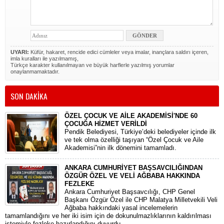
UYARI:
Küfür, hakaret, rencide edici cümleler veya imalar, inançlara saldırı içeren,
imla kuralları ile yazılmamış,
Türkçe karakter kullanılmayan ve büyük harflerle yazılmış yorumlar
onaylanmamaktadır.
SON DAKİKA
ÖZEL ÇOCUK VE AİLE AKADEMİSİ'NDE 60
ÇOCUĞA HİZMET VERİLDİ
Pendik Belediyesi, Türkiye’deki belediyeler içinde ilk
ve tek olma özelliği taşıyan “Özel Çocuk ve Aile
Akademisi”nin ilk dönemini tamamladı.
ANKARA CUMHURİYET BAŞSAVCILIĞINDAN
ÖZGÜR ÖZEL VE VELİ AĞBABA HAKKINDA
FEZLEKE
​Ankara Cumhuriyet Başsavcılığı, CHP Genel
Başkanı Özgür Özel ile CHP Malatya Milletvekili Veli
Ağbaba hakkındaki yasal incelemelerin
tamamlandığını ve her iki isim için de dokunulmazlıklarının kaldırılması
istemiyle fezleke hazırlandığını duyurdu.