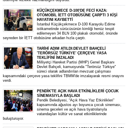
KÜÇÜKÇEKMECE D-100'DE FECİ KAZA:
OTOMOBİL İETT OTOBÜSÜNE ÇARPTI 3 KİŞİ
HAYATINI KAYBETTİ
​İstanbul Küçükçekmece D-100 Karayolu Edirne
istikametinde sürücüsünün kimliği henüz tespit
edilemeyen 34 BLN 100 plakalı otomobil, önünde
seyreden bir İETT otobüsüne arkadan hızla çarptı.
TARİHİ ADIM ATILDI:DEVLET BAHÇELİ
'TERÖRSÜZ TÜRKİYE' ÇERÇEVE YASA
TEKLİFİNİ İMZALADI
​Milliyetçi Hareket Partisi (MHP) Genel Başkanı
Devlet Bahçeli, kamuoyunda "Terörsüz Türkiye"
süreci olarak adlandırılan mevzuat çalışması
kapsamındaki çerçeve yasa teklifini TBMM'de imzalayarak resmi onayını
verdi.
PENDİK'TE AÇIK HAVA ETKİNLİKLERİ ÇOCUK
SİNEMASIYLA BAŞLADI
Pendik Belediyesi, “Açık Hava Yaz Etkinlikleri”
kapsamında ağustos ayı boyunca çocuk sineması,
sinema geceleri ve açık hava tiyatrolarıyla
vatandaşları kültür ve sanat etkinliklerinde
buluşturuyor.