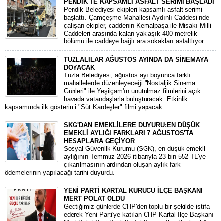
PENDİK'TE KAPSAMLI ASFALT SERİMİ BAŞLADI
Pendik Belediyesi ekipleri kapsamlı asfalt serimi
başlattı. Çamçeşme Mahallesi Aydınlı Caddesi’nde
çalışan ekipler, caddenin Kemalpaşa ile Misakı Milli
Caddeleri arasında kalan yaklaşık 400 metrelik
bölümü ile caddeye bağlı ara sokakları asfaltlıyor.
TUZLALILAR AĞUSTOS AYINDA DA SİNEMAYA
DOYACAK
Tuzla Belediyesi, ağustos ayı boyunca farklı
mahallelerde düzenleyeceği "Nostaljik Sinema
Günleri" ile Yeşilçam'ın unutulmaz filmlerini açık
havada vatandaşlarla buluşturacak. Etkinlik
kapsamında ilk gösterimi "Süt Kardeşler" filmi yapacak.
SKG'DAN EMEKLİLERE DUYURU:EN DÜŞÜK
EMEKLİ AYLIĞI FARKLARI 7 AĞUSTOS'TA
HESAPLARA GEÇİYOR
​Sosyal Güvenlik Kurumu (SGK), en düşük emekli
aylığının Temmuz 2026 itibarıyla 23 bin 552 TL'ye
çıkarılmasının ardından oluşan aylık fark
ödemelerinin yapılacağı tarihi duyurdu.
YENİ PARTİ KARTAL KURUCU İLÇE BAŞKANI
MERT POLAT OLDU
Geçtiğimiz günlerde CHP'den toplu bir şekilde istifa
ederek Yeni Parti'ye katılan CHP Kartal İlçe Başkanı