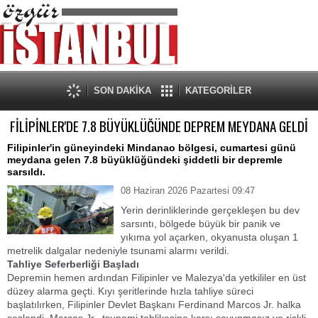
SON DAKİKA
KATEGORİLER
FİLİPİNLER'DE 7.8 BÜYÜKLÜĞÜNDE DEPREM MEYDANA GELDİ
​Filipinler'in güneyindeki Mindanao bölgesi, cumartesi günü
meydana gelen 7.8 büyüklüğündeki şiddetli bir depremle
sarsıldı.
08 Haziran 2026 Pazartesi 09:47
Yerin derinliklerinde gerçekleşen bu dev
sarsıntı, bölgede büyük bir panik ve
yıkıma yol açarken, okyanusta oluşan 1
metrelik dalgalar nedeniyle tsunami alarmı verildi.
​Tahliye Seferberliği Başladı
​Depremin hemen ardından Filipinler ve Malezya'da yetkililer en üst
düzey alarma geçti. Kıyı şeritlerinde hızla tahliye süreci
başlatılırken, Filipinler Devlet Başkanı Ferdinand Marcos Jr. halka