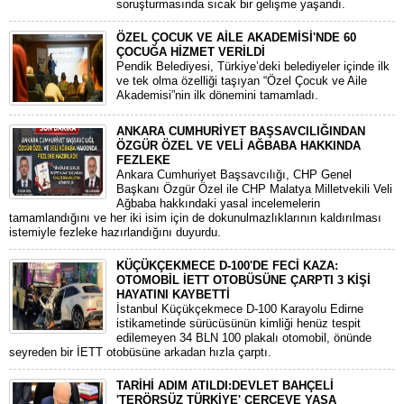
soruşturmasında sıcak bir gelişme yaşandı.
ÖZEL ÇOCUK VE AİLE AKADEMİSİ'NDE 60
ÇOCUĞA HİZMET VERİLDİ
Pendik Belediyesi, Türkiye’deki belediyeler içinde ilk
ve tek olma özelliği taşıyan “Özel Çocuk ve Aile
Akademisi”nin ilk dönemini tamamladı.
ANKARA CUMHURİYET BAŞSAVCILIĞINDAN
ÖZGÜR ÖZEL VE VELİ AĞBABA HAKKINDA
FEZLEKE
​Ankara Cumhuriyet Başsavcılığı, CHP Genel
Başkanı Özgür Özel ile CHP Malatya Milletvekili Veli
Ağbaba hakkındaki yasal incelemelerin
tamamlandığını ve her iki isim için de dokunulmazlıklarının kaldırılması
istemiyle fezleke hazırlandığını duyurdu.
KÜÇÜKÇEKMECE D-100'DE FECİ KAZA:
OTOMOBİL İETT OTOBÜSÜNE ÇARPTI 3 KİŞİ
HAYATINI KAYBETTİ
​İstanbul Küçükçekmece D-100 Karayolu Edirne
istikametinde sürücüsünün kimliği henüz tespit
edilemeyen 34 BLN 100 plakalı otomobil, önünde
seyreden bir İETT otobüsüne arkadan hızla çarptı.
TARİHİ ADIM ATILDI:DEVLET BAHÇELİ
'TERÖRSÜZ TÜRKİYE' ÇERÇEVE YASA