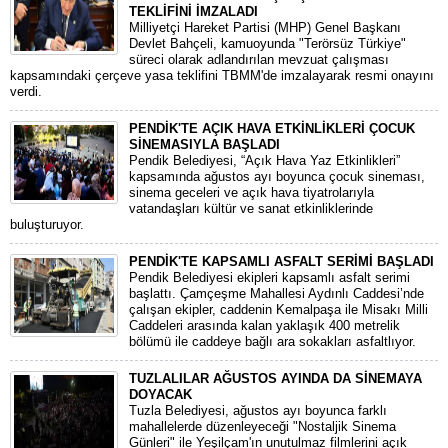
TEKLİFİNİ İMZALADI
​Milliyetçi Hareket Partisi (MHP) Genel Başkanı
Devlet Bahçeli, kamuoyunda "Terörsüz Türkiye"
süreci olarak adlandırılan mevzuat çalışması
kapsamındaki çerçeve yasa teklifini TBMM'de imzalayarak resmi onayını
verdi.
PENDİK'TE AÇIK HAVA ETKİNLİKLERİ ÇOCUK
SİNEMASIYLA BAŞLADI
Pendik Belediyesi, “Açık Hava Yaz Etkinlikleri”
kapsamında ağustos ayı boyunca çocuk sineması,
sinema geceleri ve açık hava tiyatrolarıyla
vatandaşları kültür ve sanat etkinliklerinde
buluşturuyor.
PENDİK'TE KAPSAMLI ASFALT SERİMİ BAŞLADI
Pendik Belediyesi ekipleri kapsamlı asfalt serimi
başlattı. Çamçeşme Mahallesi Aydınlı Caddesi’nde
çalışan ekipler, caddenin Kemalpaşa ile Misakı Milli
Caddeleri arasında kalan yaklaşık 400 metrelik
bölümü ile caddeye bağlı ara sokakları asfaltlıyor.
TUZLALILAR AĞUSTOS AYINDA DA SİNEMAYA
DOYACAK
Tuzla Belediyesi, ağustos ayı boyunca farklı
mahallelerde düzenleyeceği "Nostaljik Sinema
Günleri" ile Yeşilçam'ın unutulmaz filmlerini açık