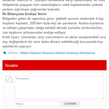
seslendi. Marcos Jr., tsunami tehlikesine karşı savunmasız ve riskli
bölgelerde yaşayan tüm vatandaşların vakit kaybetmeden yüksek
yerlere sığınması çağrısında bulundu.
​İlk Bilançolar Endişe Verici
​Bölgeden gelen ilk raporlara göre, şiddetli sarsıntı nedeniyle 4 kişi
hayatını kaybetti, 200'den fazla kişi ise yaralandı. Arama kurtarma
ve tahliye çalışmaları dalga tehdidi altında zorlukla sürdürülürken,
can kaybının artmasından endişe ediliyor.
​Kritik Uyarı: Uzmanlar, artçı sarsıntıların ve deniz seviyesindeki sıra
dışı değişimlerin bir süre daha devam edebileceği konusunda kıyı
sakinlerini uyarıyor.
Etiketler:
#filipin #deprem #tsunami #tahliye #malezya #mindanoa
Yorumlar