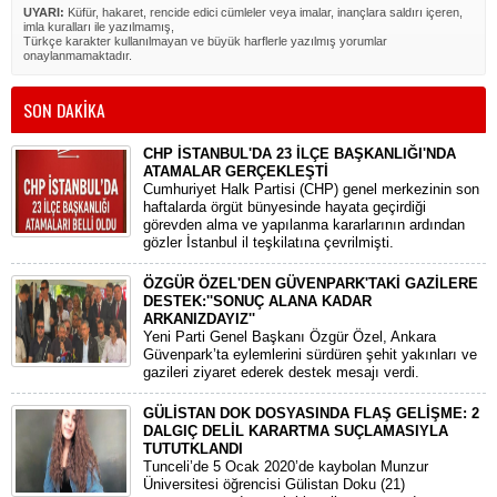
UYARI:
Küfür, hakaret, rencide edici cümleler veya imalar, inançlara saldırı içeren,
imla kuralları ile yazılmamış,
Türkçe karakter kullanılmayan ve büyük harflerle yazılmış yorumlar
onaylanmamaktadır.
SON DAKİKA
CHP İSTANBUL'DA 23 İLÇE BAŞKANLIĞI'NDA
ATAMALAR GERÇEKLEŞTİ
​Cumhuriyet Halk Partisi (CHP) genel merkezinin son
haftalarda örgüt bünyesinde hayata geçirdiği
görevden alma ve yapılanma kararlarının ardından
gözler İstanbul il teşkilatına çevrilmişti.
ÖZGÜR ÖZEL'DEN GÜVENPARK'TAKİ GAZİLERE
DESTEK:''SONUÇ ALANA KADAR
ARKANIZDAYIZ''
​Yeni Parti Genel Başkanı Özgür Özel, Ankara
Güvenpark’ta eylemlerini sürdüren şehit yakınları ve
gazileri ziyaret ederek destek mesajı verdi.
GÜLİSTAN DOK DOSYASINDA FLAŞ GELİŞME: 2
DALGIÇ DELİL KARARTMA SUÇLAMASIYLA
TUTUTKLANDI
​Tunceli’de 5 Ocak 2020’de kaybolan Munzur
Üniversitesi öğrencisi Gülistan Doku (21)