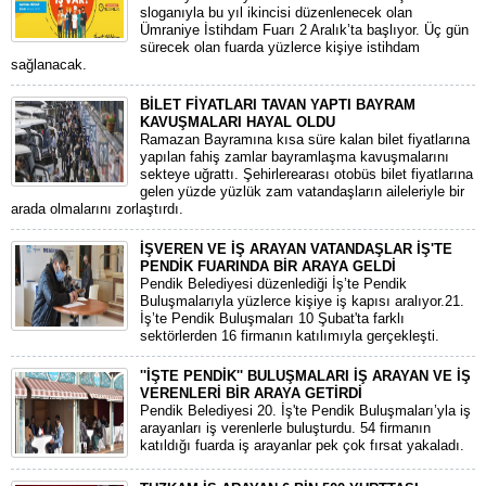
sloganıyla bu yıl ikincisi düzenlenecek olan
Ümraniye İstihdam Fuarı 2 Aralık’ta başlıyor. Üç gün
sürecek olan fuarda yüzlerce kişiye istihdam
sağlanacak.
BİLET FİYATLARI TAVAN YAPTI BAYRAM
KAVUŞMALARI HAYAL OLDU
Ramazan Bayramına kısa süre kalan bilet fiyatlarına
yapılan fahiş zamlar bayramlaşma kavuşmalarını
sekteye uğrattı. Şehirlerearası otobüs bilet fiyatlarına
gelen yüzde yüzlük zam vatandaşların aileleriyle bir
arada olmalarını zorlaştırdı.
İŞVEREN VE İŞ ARAYAN VATANDAŞLAR İŞ'TE
PENDİK FUARINDA BİR ARAYA GELDİ
Pendik Belediyesi düzenlediği İş’te Pendik
Buluşmalarıyla yüzlerce kişiye iş kapısı aralıyor.21.
İş’te Pendik Buluşmaları 10 Şubat'ta farklı
sektörlerden 16 firmanın katılımıyla gerçekleşti.
''İŞTE PENDİK'' BULUŞMALARI İŞ ARAYAN VE İŞ
VERENLERİ BİR ARAYA GETİRDİ
Pendik Belediyesi 20. İş'te Pendik Buluşmaları’yla iş
arayanları iş verenlerle buluşturdu. 54 firmanın
katıldığı fuarda iş arayanlar pek çok fırsat yakaladı.