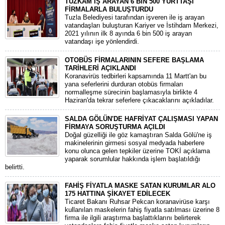
TUZKAM İŞ ARAYAN 6 BİN 500 YURTTAŞI
FİRMALARLA BULUŞTURDU
Tuzla Belediyesi tarafından işveren ile iş arayan
vatandaşları buluşturan Kariyer ve İstihdam Merkezi,
2021 yılının ilk 8 ayında 6 bin 500 iş arayan
vatandaşı işe yönlendirdi.
OTOBÜS FİRMALARININ SEFERE BAŞLAMA
TARİHLERİ AÇIKLANDI
Koranavirüs tedbirleri kapsamında 11 Martt'an bu
yana seferlerini durduran otobüs firmaları
normalleşme sürecinin başlamasıyla birlikte 4
Haziran'da tekrar seferlere çıkacaklarını açıkladılar.
SALDA GÖLÜN'DE HAFRİYAT ÇALIŞMASI YAPAN
FİRMAYA SORUŞTURMA AÇILDI
Doğal güzelliği ile göz kamaştıran Salda Gölü'ne iş
makinelerinin girmesi sosyal medyada haberlere
konu olunca gelen tepkiler üzerine TOKİ açıklama
yaparak sorumlular hakkında işlem başlatıldığı
belirtti.
FAHİŞ FİYATLA MASKE SATAN KURUMLAR ALO
175 HATTINA ŞİKAYET EDİLECEK
Ticaret Bakanı Ruhsar Pekcan koranavirüse karşı
kullanılan maskelerin fahiş fiyatla satılması üzerine 8
firma ile ilgili araştırma başlattıklarını belirterek