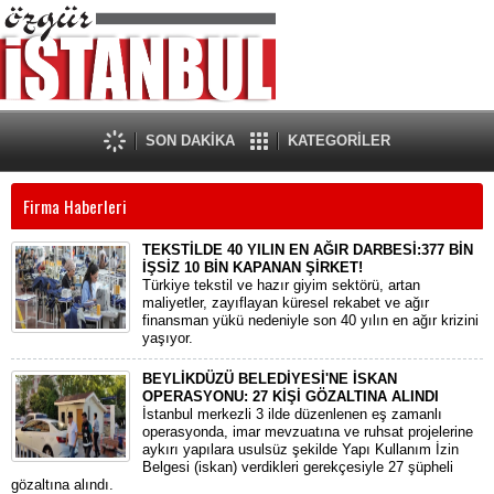
SON DAKİKA
KATEGORİLER
Firma Haberleri
TEKSTİLDE 40 YILIN EN AĞIR DARBESİ:377 BİN
İŞSİZ 10 BİN KAPANAN ŞİRKET!
Türkiye tekstil ve hazır giyim sektörü, artan
maliyetler, zayıflayan küresel rekabet ve ağır
finansman yükü nedeniyle son 40 yılın en ağır krizini
yaşıyor.
BEYLİKDÜZÜ BELEDİYESİ'NE İSKAN
OPERASYONU: 27 KİŞİ GÖZALTINA ALINDI
​İstanbul merkezli 3 ilde düzenlenen eş zamanlı
operasyonda, imar mevzuatına ve ruhsat projelerine
aykırı yapılara usulsüz şekilde Yapı Kullanım İzin
Belgesi (iskan) verdikleri gerekçesiyle 27 şüpheli
gözaltına alındı.