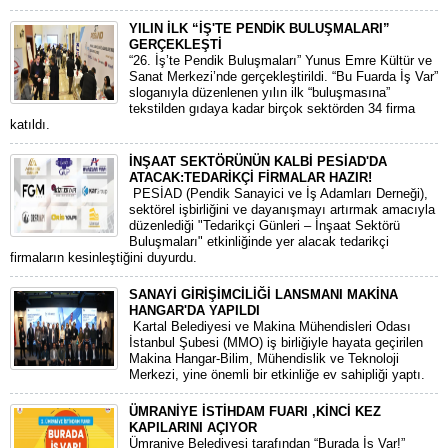
YILIN İLK “İŞ'TE PENDİK BULUŞMALARI”
GERÇEKLEŞTİ
“26. İş’te Pendik Buluşmaları” Yunus Emre Kültür ve
Sanat Merkezi’nde gerçekleştirildi. “Bu Fuarda İş Var”
sloganıyla düzenlenen yılın ilk “buluşmasına”
tekstilden gıdaya kadar birçok sektörden 34 firma
katıldı.
İNŞAAT SEKTÖRÜNÜN KALBİ PESİAD'DA
ATACAK:TEDARİKÇİ FİRMALAR HAZIR!
​ PESİAD (Pendik Sanayici ve İş Adamları Derneği),
sektörel işbirliğini ve dayanışmayı artırmak amacıyla
düzenlediği "Tedarikçi Günleri – İnşaat Sektörü
Buluşmaları" etkinliğinde yer alacak tedarikçi
firmaların kesinleştiğini duyurdu.
SANAYİ GİRİŞİMCİLİĞİ LANSMANI MAKİNA
HANGAR'DA YAPILDI
Kartal Belediyesi ve Makina Mühendisleri Odası
İstanbul Şubesi (MMO) iş birliğiyle hayata geçirilen
Makina Hangar-Bilim, Mühendislik ve Teknoloji
Merkezi, yine önemli bir etkinliğe ev sahipliği yaptı.
ÜMRANİYE İSTİHDAM FUARI ,KİNCİ KEZ
KAPILARINI AÇIYOR
Ümraniye Belediyesi tarafından “Burada İş Var!”