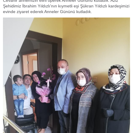
Cevahir annemizin elini öperek Anneler Gününü kutladık. Aziz
Şehidimiz İbrahim Yıldızlı'nın kıymetli eşi Şükran Yıldızlı kardeşimizi
evinde ziyaret ederek Anneler Gününü kutladık.