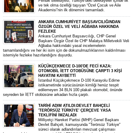
Pendik Belediyesi, Türkiye’deki belediyeler içinde ilk
ve tek olma özelliği taşıyan “Özel Çocuk ve Aile
Akademisi”nin ilk dönemini tamamladı.
ANKARA CUMHURİYET BAŞSAVCILIĞINDAN
ÖZGÜR ÖZEL VE VELİ AĞBABA HAKKINDA
FEZLEKE
​Ankara Cumhuriyet Başsavcılığı, CHP Genel
Başkanı Özgür Özel ile CHP Malatya Milletvekili Veli
Ağbaba hakkındaki yasal incelemelerin
tamamlandığını ve her iki isim için de dokunulmazlıklarının kaldırılması
istemiyle fezleke hazırlandığını duyurdu.
KÜÇÜKÇEKMECE D-100'DE FECİ KAZA:
OTOMOBİL İETT OTOBÜSÜNE ÇARPTI 3 KİŞİ
HAYATINI KAYBETTİ
​İstanbul Küçükçekmece D-100 Karayolu Edirne
istikametinde sürücüsünün kimliği henüz tespit
edilemeyen 34 BLN 100 plakalı otomobil, önünde
seyreden bir İETT otobüsüne arkadan hızla çarptı.
TARİHİ ADIM ATILDI:DEVLET BAHÇELİ
'TERÖRSÜZ TÜRKİYE' ÇERÇEVE YASA
TEKLİFİNİ İMZALADI
​Milliyetçi Hareket Partisi (MHP) Genel Başkanı
Devlet Bahçeli, kamuoyunda "Terörsüz Türkiye"
süreci olarak adlandırılan mevzuat çalışması