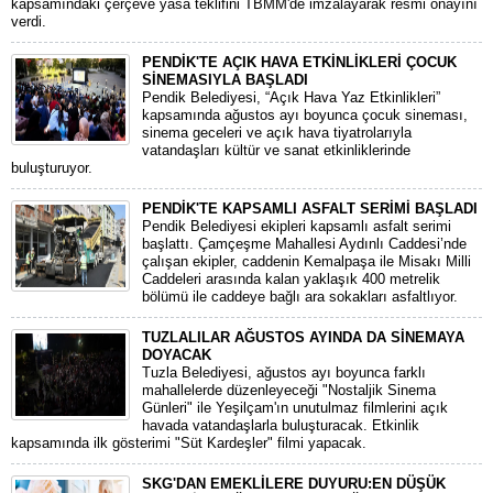
kapsamındaki çerçeve yasa teklifini TBMM'de imzalayarak resmi onayını
verdi.
PENDİK'TE AÇIK HAVA ETKİNLİKLERİ ÇOCUK
SİNEMASIYLA BAŞLADI
Pendik Belediyesi, “Açık Hava Yaz Etkinlikleri”
kapsamında ağustos ayı boyunca çocuk sineması,
sinema geceleri ve açık hava tiyatrolarıyla
vatandaşları kültür ve sanat etkinliklerinde
buluşturuyor.
PENDİK'TE KAPSAMLI ASFALT SERİMİ BAŞLADI
Pendik Belediyesi ekipleri kapsamlı asfalt serimi
başlattı. Çamçeşme Mahallesi Aydınlı Caddesi’nde
çalışan ekipler, caddenin Kemalpaşa ile Misakı Milli
Caddeleri arasında kalan yaklaşık 400 metrelik
bölümü ile caddeye bağlı ara sokakları asfaltlıyor.
TUZLALILAR AĞUSTOS AYINDA DA SİNEMAYA
DOYACAK
Tuzla Belediyesi, ağustos ayı boyunca farklı
mahallelerde düzenleyeceği "Nostaljik Sinema
Günleri" ile Yeşilçam'ın unutulmaz filmlerini açık
havada vatandaşlarla buluşturacak. Etkinlik
kapsamında ilk gösterimi "Süt Kardeşler" filmi yapacak.
SKG'DAN EMEKLİLERE DUYURU:EN DÜŞÜK