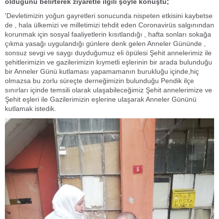
olduğunu belirterek ziyaretle ilgili şöyle konuştu;
'Devletimizin yoğun gayretleri sonucunda nispeten etkisini kaybetse
de , hala ülkemizi ve milletimizi tehdit eden Coronavirüs salgınından
korunmak için sosyal faaliyetlerin kısıtlandığı , hafta sonları sokağa
çıkma yasağı uygulandığı günlere denk gelen Anneler Gününde ,
sonsuz sevgi ve saygı duyduğumuz eli öpülesi Şehit annelerimiz ile
şehitlerimizin ve gazilerimizin kıymetli eşlerinin bir arada bulunduğu
bir Anneler Günü kutlaması yapamamanın burukluğu içinde,hiç
olmazsa bu zorlu süreçte derneğimizin bulunduğu Pendik ilçe
sınırları içinde temsili olarak ulaşabileceğimiz Şehit annelerimize ve
Şehit eşleri ile Gazilerimizin eşlerine ulaşarak Anneler Gününü
kutlamak istedik.