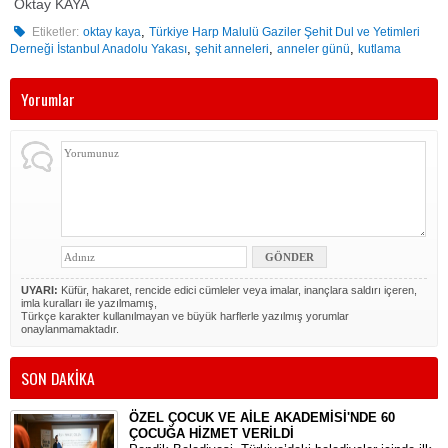
Oktay KAYA
,
Etiketler:
oktay kaya
Türkiye Harp Malulü Gaziler Şehit Dul ve Yetimleri
,
,
,
Derneği İstanbul Anadolu Yakası
şehit anneleri
anneler günü
kutlama
Yorumlar
UYARI:
Küfür, hakaret, rencide edici cümleler veya imalar, inançlara saldırı içeren,
imla kuralları ile yazılmamış,
Türkçe karakter kullanılmayan ve büyük harflerle yazılmış yorumlar
onaylanmamaktadır.
SON DAKİKA
ÖZEL ÇOCUK VE AİLE AKADEMİSİ'NDE 60
ÇOCUĞA HİZMET VERİLDİ