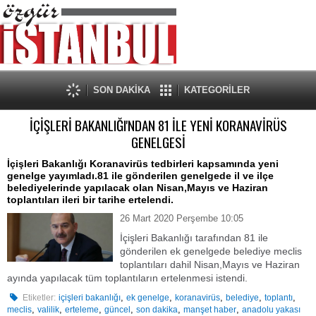
SON DAKİKA
KATEGORİLER
İÇİŞLERİ BAKANLIĞI'NDAN 81 İLE YENİ KORANAVİRÜS
GENELGESİ
İçişleri Bakanlığı Koranavirüs tedbirleri kapsamında yeni
genelge yayımladı.81 ile gönderilen genelgede il ve ilçe
belediyelerinde yapılacak olan Nisan,Mayıs ve Haziran
toplantıları ileri bir tarihe ertelendi.
26 Mart 2020 Perşembe 10:05
İçişleri Bakanlığı tarafından 81 ile
gönderilen ek genelgede belediye meclis
toplantıları dahil Nisan,Mayıs ve Haziran
ayında yapılacak tüm toplantıların ertelenmesi istendi.
,
,
,
,
,
Etiketler:
içişleri bakanlığı
ek genelge
koranavirüs
belediye
toplantı
,
,
,
,
,
,
meclis
valilik
erteleme
güncel
son dakika
manşet haber
anadolu yakası