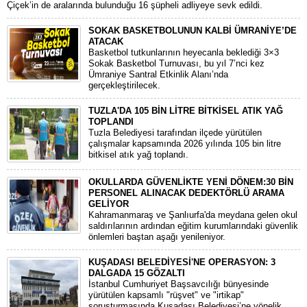
Çiçek’in de aralarında bulunduğu 16 şüpheli adliyeye sevk edildi.
SOKAK BASKETBOLUNUN KALBİ ÜMRANİYE’DE
ATACAK
Basketbol tutkunlarının heyecanla beklediği 3×3
Sokak Basketbol Turnuvası, bu yıl 7’nci kez
Ümraniye Santral Etkinlik Alanı’nda
gerçekleştirilecek.
TUZLA'DA 105 BİN LİTRE BİTKİSEL ATIK YAĞ
TOPLANDI
Tuzla Belediyesi tarafından ilçede yürütülen
çalışmalar kapsamında 2026 yılında 105 bin litre
bitkisel atık yağ toplandı.
OKULLARDA GÜVENLİKTE YENİ DÖNEM:30 BİN
PERSONEL ALINACAK DEDEKTÖRLÜ ARAMA
GELİYOR
​Kahramanmaraş ve Şanlıurfa'da meydana gelen okul
saldırılarının ardından eğitim kurumlarındaki güvenlik
önlemleri baştan aşağı yenileniyor.
KUŞADASI BELEDİYESİ'NE OPERASYON: 3
DALGADA 15 GÖZALTI
​İstanbul Cumhuriyet Başsavcılığı bünyesinde
yürütülen kapsamlı "rüşvet" ve "irtikap"
soruşturmasında Kuşadası Belediyesi’ne yönelik