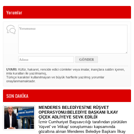
Yorumlar
UYARI:
Küfür, hakaret, rencide edici cümleler veya imalar, inançlara saldırı içeren,
imla kuralları ile yazılmamış,
Türkçe karakter kullanılmayan ve büyük harflerle yazılmış yorumlar
onaylanmamaktadır.
SON DAKİKA
MENDERES BELEDİYESİ'NE RÜŞVET
OPERASYONU:BELEDİYE BAŞKANI İLKAY
ÇİÇEK ADLİYEYE SEVK EDİLDİ
​İzmir Cumhuriyet Başsavcılığı tarafından yürütülen
'rüşvet' ve 'irtikap' soruşturması kapsamında
gözaltına alınan Menderes Belediye Başkanı İlkay