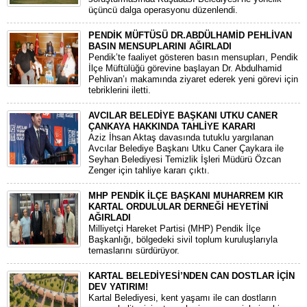
üçüncü dalga operasyonu düzenlendi.
PENDİK MÜFTÜSÜ DR.ABDÜLHAMİD PEHLİVAN
BASIN MENSUPLARINI AĞIRLADI
​Pendik’te faaliyet gösteren basın mensupları, Pendik
İlçe Müftülüğü görevine başlayan Dr. Abdulhamid
Pehlivan’ı makamında ziyaret ederek yeni görevi için
tebriklerini iletti.
AVCILAR BELEDİYE BAŞKANI UTKU CANER
ÇANKAYA HAKKINDA TAHLİYE KARARI
​Aziz İhsan Aktaş davasında tutuklu yargılanan
Avcılar Belediye Başkanı Utku Caner Çaykara ile
Seyhan Belediyesi Temizlik İşleri Müdürü Özcan
Zenger için tahliye kararı çıktı.
MHP PENDİK İLÇE BAŞKANI MUHARREM KIR
KARTAL ORDULULAR DERNEĞİ HEYETİNİ
AĞIRLADI
​Milliyetçi Hareket Partisi (MHP) Pendik İlçe
Başkanlığı, bölgedeki sivil toplum kuruluşlarıyla
temaslarını sürdürüyor.
KARTAL BELEDİYESİ’NDEN CAN DOSTLAR İÇİN
DEV YATIRIM!
Kartal Belediyesi, kent yaşamı ile can dostların