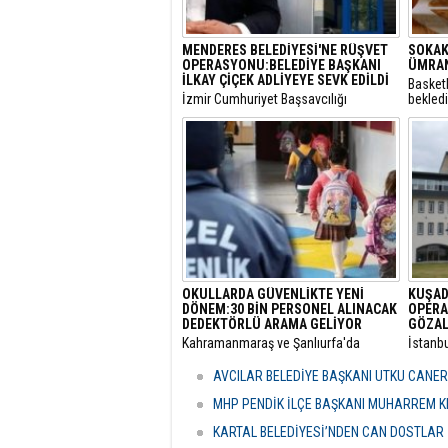
MENDERES BELEDİYESİ'NE RÜŞVET
SOKAK
OPERASYONU:BELEDİYE BAŞKANI
ÜMRAN
İLKAY ÇİÇEK ADLİYEYE SEVK EDİLDİ
Basket
​İzmir Cumhuriyet Başsavcılığı
bekled
tarafından yürütülen 'rüşvet' ve 'irtikap'
Turnuva
soruşturması kapsamında gözaltına
Santral
alınan Menderes Belediye Başkanı İlkay
gerçekl
Çiçek’in de aralarında bulunduğu 16
şüpheli adliyeye sevk edildi.
OKULLARDA GÜVENLİKTE YENİ
KUŞAD
DÖNEM:30 BİN PERSONEL ALINACAK
OPERA
DEDEKTÖRLÜ ARAMA GELİYOR
GÖZAL
​Kahramanmaraş ve Şanlıurfa'da
​İstanb
meydana gelen okul saldırılarının
bünyes
ardından eğitim kurumlarındaki
"rüşvet
AVCILAR BELEDİYE BAŞKANI UTKU CANE
güvenlik önlemleri baştan aşağı
Kuşada
yenileniyor.
dalga 
MHP PENDİK İLÇE BAŞKANI MUHARREM KI
KARTAL BELEDİYESİ’NDEN CAN DOSTLAR İ