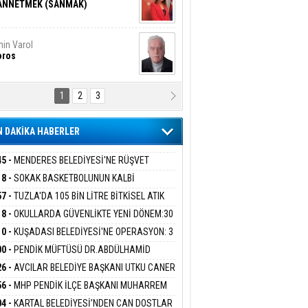
ANNETMEK (SANMAK)
in Varol
oros
1
2
3
NALİZ/ ODABAŞ
ranlık DNA Kuşaklararası
ddetin Biyolojik Faturası
 DAKİKA HABERLER
yar Adıyaman
en Bu Sahaya Sığmazam
45 -
MENDERES BELEDİYESİ'NE RÜŞVET
RASYONU:BELEDİYE BAŞKANI İLKAY ÇİÇEK
18 -
SOKAK BASKETBOLUNUN KALBİ
İYEYE SEVK EDİLDİ
ANİYE’DE ATACAK
57 -
TUZLA'DA 105 BİN LİTRE BİTKİSEL ATIK
san Ali Çölük
r Satırın İçindeki İnsan
 TOPLANDI
18 -
OKULLARDA GÜVENLİKTE YENİ DÖNEM:30
 PERSONEL ALINACAK DEDEKTÖRLÜ ARAMA
10 -
KUŞADASI BELEDİYESİ'NE OPERASYON: 3
İYOR
GADA 15 GÖZALTI
00 -
PENDİK MÜFTÜSÜ DR.ABDÜLHAMİD
gi Kılıç
İVAS: ATEŞE ATILAN VİCDAN
LİVAN BASIN MENSUPLARINI AĞIRLADI
26 -
AVCILAR BELEDİYE BAŞKANI UTKU CANER
KAYA HAKKINDA TAHLİYE KARARI
56 -
MHP PENDİK İLÇE BAŞKANI MUHARREM
 KARTAL ORDULULAR DERNEĞİ HEYETİNİ
ARIŞ BAŞARSLAN
04 -
KARTAL BELEDİYESİ’NDEN CAN DOSTLAR