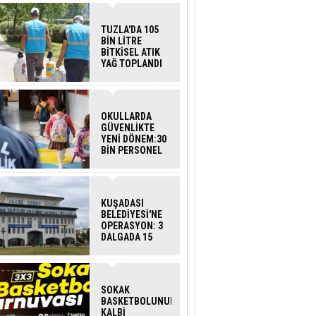
TUZLA'DA 105
BİN LİTRE
BİTKİSEL ATIK
YAĞ TOPLANDI
OKULLARDA
GÜVENLİKTE
YENİ DÖNEM:30
BİN PERSONEL
ALINACAK
DEDEKTÖRLÜ
ARAMA GELİYOR
KUŞADASI
BELEDİYESİ'NE
OPERASYON: 3
DALGADA 15
GÖZALTI
SOKAK
BASKETBOLUNUN
KALBİ