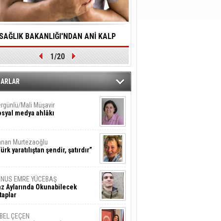
SAĞLIK BAKANLIĞI'NDAN ANİ KALP
YALNIZLIK YAŞLI BİREY
1/20
DURMALARINA HIZLI MÜDAHALE
SORUNLARA NEDEN OL
DİLMESİNE YÖNELİK ÖNLENMESİ İÇİN
ZARLAR
ÖNEMLİ ADIM
rgünlü/Mali Müşavir
syal medya ahlâkı
nan Murtezaoğlu
ürk yaratılıştan şendir, şatırdır”
UNUS EMRE YÜCEBAŞ
z Aylarında Okunabilecek
taplar
İBEL ÇEÇEN