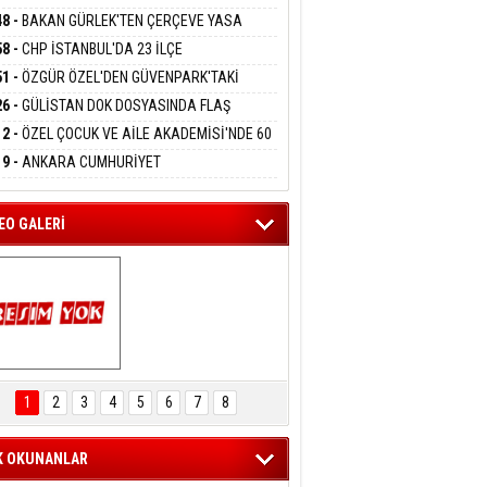
DANMAK
RLADI
N DEV YATIRIM!
48 -
BAKAN GÜRLEK'TEN ÇERÇEVE YASA
KLAMASI:''KIRMIZI ÇİZGİMİZ ŞEHİT AİLELERİ
58 -
CHP İSTANBUL'DA 23 İLÇE
GAZİLERİMİZİN HASSASİYETİDİR''
eltem Kaynas
KANLIĞI'NDA ATAMALAR GERÇEKLEŞTİ
51 -
ÖZGÜR ÖZEL'DEN GÜVENPARK'TAKİ
FFETMEYECEĞİM!
İLERE DESTEK:''SONUÇ ALANA KADAR
26 -
GÜLİSTAN DOK DOSYASINDA FLAŞ
ANIZDAYIZ''
İŞME: 2 DALGIÇ DELİL KARARTMA
12 -
ÖZEL ÇOCUK VE AİLE AKADEMİSİ'NDE 60
LAMASIYLA TUTUTKLANDI
UĞA HİZMET VERİLDİ
19 -
ANKARA CUMHURİYET
SAVCILIĞINDAN ÖZGÜR ÖZEL VE VELİ
ABA HAKKINDA FEZLEKE
EO GALERİ
ARTAL ENGELSİZ 
AŞAM FESTİVALİ 
1
2
3
4
5
6
7
8
KONSERİ 
LEYİCİLERİ MEST 
ETTİ
K OKUNANLAR