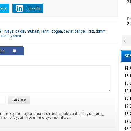
Z
etle
LinkedIn
Em
S
li
,
rusya
,
saldırı
,
muhalif
,
rahmi doğan
,
devlet bahçeli
,
kriz
,
tbmm
,
adolu yakası
A
Ka
Şi
arı
SON
Şi
B
14:
OPE
13:
ADL
ÜMR
10:
Ha
Bi
YAĞ
10:
BİN
10:
GEL
DAL
19:
Ez
S
PEH
18:
mleler veya imalar, inançlara saldırı içeren, imla kuralları ile yazılmamış,
ük harflerle yazılmış yorumlar onaylanmamaktadır.
ÇAN
17:
KIR
B
15: