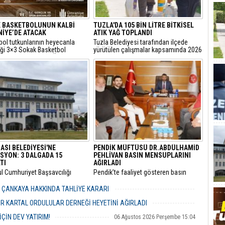
 BASKETBOLUNUN KALBİ
TUZLA'DA 105 BİN LİTRE BİTKİSEL
İYE’DE ATACAK
ATIK YAĞ TOPLANDI
bol tutkunlarının heyecanla
Tuzla Belediyesi tarafından ilçede
iği 3×3 Sokak Basketbol
yürütülen çalışmalar kapsamında 2026
sı, bu yıl 7’nci kez Ümraniye
yılında 105 bin litre bitkisel atık yağ
 Etkinlik Alanı’nda
toplandı.
eştirilecek.
ASI BELEDİYESİ'NE
PENDİK MÜFTÜSÜ DR.ABDÜLHAMİD
SYON: 3 DALGADA 15
PEHLİVAN BASIN MENSUPLARINI
TI
AĞIRLADI
ul Cumhuriyet Başsavcılığı
​Pendik’te faaliyet gösteren basın
inde yürütülen kapsamlı
mensupları, Pendik İlçe Müftülüğü
" ve "irtikap" soruşturmasında
görevine başlayan Dr. Abdulhamid
R ÇANKAYA HAKKINDA TAHLİYE KARARI
sı Belediyesi’ne yönelik üçüncü
Pehlivan’ı makamında ziyaret ederek
06 Ağustos 2026 Perşembe 18:26
operasyonu düzenlendi.
yeni görevi için tebriklerini iletti.
R KARTAL ORDULULAR DERNEĞİ HEYETİNİ AĞIRLADI
06 Ağustos 2026 Perşembe 17:56
ÇİN DEV YATIRIM!
06 Ağustos 2026 Perşembe 15:04