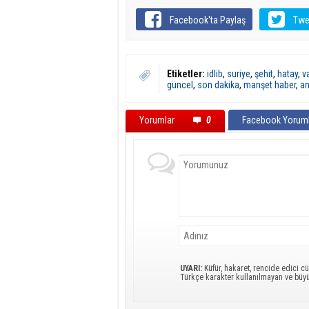
Facebook'ta Paylaş
Twe
Etiketler:
idlib
,
suriye
,
şehit
,
hatay
,
va
güncel
,
son dakika
,
manşet haber
,
an
Yorumlar
0
Facebook Yoruml
UYARI:
Küfür, hakaret, rencide edici cü
Türkçe karakter kullanılmayan ve büy