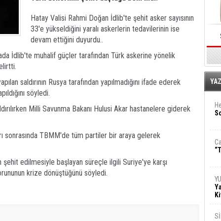
Hatay Valisi Rahmi Doğan İdlib'te şehit asker sayısının
33'e yükseldiğini yaralı askerlerin tedavilerinin ise
devam ettiğini duyurdu..
a İdlib'te muhalif güçler tarafından Türk askerine yönelik
irtti.
E
yapılan saldırının Rusya tarafından yapılmadığını ifade ederek
YA
pıldığını söyledi.
He
ldırılırken Milli Savunma Bakanı Hulusi Akar hastanelere giderek
So
dırı sonrasında TBMM'de tüm partiler bir araya gelerek
Ca
“T
şehit edilmesiyle başlayan süreçle ilgili Suriye'ye karşı
 sorununun krize dönüştüğünü söyledi.
Y
Ya
Ki
S