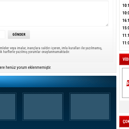
A
SUÇ
ÇOC
10:
BAŞ
10:
AĞB
M
OTO
16:
A
HAY
'TE
15:
İMZ
ÇOC
11:
BAŞ
11:
mleler veya imalar, inançlara saldırı içeren, imla kuralları ile yazılmamış,
SİN
ük harflerle yazılmış yorumlar onaylanmamaktadır.
VİD
ere henüz yorum eklenmemiştir.
K
Y
İZ
ÇO