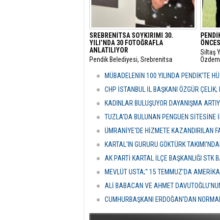
SREBRENİTSA SOYKIRIMI 30.
PENDİ
YILI’NDA 30 FOTOĞRAFLA
ÖNCES
ANLATILIYOR
Siltaş
Pendik Belediyesi, Srebrenitsa
Özdemi
Soykırımı’nın 30. Yıl Dönümü nedeniyle
Süleym
sergi hazırladı. Mehmet Akif Ersoy
öncesi
MÜBADELENİN 100.YILINDA PENDİK'TE 
Sanat Merkezi’nde hazırlanan sergide
futbolc
Bosnalı Müslümanların yaşadığı acılar
ederek 
CHP İSTANBUL İL BAŞKANI ÖZGÜR ÇELİK; 
fotoğraflarla bir kez daha gözler
KADINLAR BULUŞUYOR DAYANIŞMA ARTI
önüne seriliyor.
TUZLA’DA BULUNAN PENGUEN SİTESİNE 
ÜMRANİYE'DE HİZMETE KAZANDIRILAN FA
KARTAL'IN GURURU GÖKTÜRK TAKIMI'ND
AK PARTİ KARTAL İLÇE BAŞKANLIĞI STK 
MEVLÜT USTA;'' 15 TEMMUZ'DA AMERİKA 
ALİ BABACAN VE AHMET DAVUTOĞLU'NUN
CUMHURBAŞKANI ERDOĞAN'DAN NORMAL