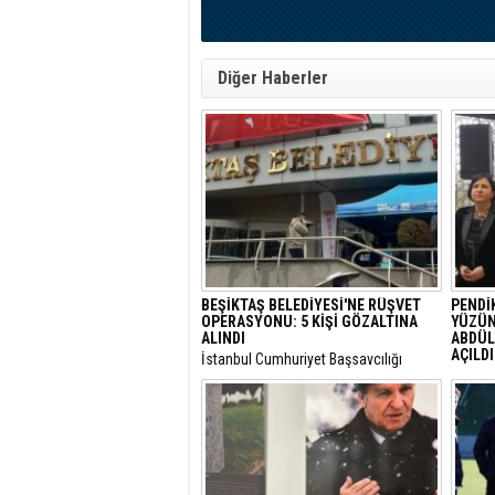
Diğer Haberler
BEŞİKTAŞ BELEDİYESİ'NE RÜŞVET
PENDİK
OPERASYONU: 5 KİŞİ GÖZALTINA
YÜZÜNE
ALINDI
ABDÜL
AÇILDI
​İstanbul Cumhuriyet Başsavcılığı
tarafından yürütülen yolsuzluk
​Pendik
soruşturması kapsamında, Beşiktaş
dönümü
Belediyesi’ne operasyon düzenlendi.
Han’ı a
etkinliğ