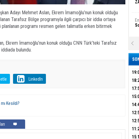
Z
 Başkan Adayı Mehmet Aslan, Ekrem İmamoğlu’nun konuk olduğu
an Tarafsız Bölge programıyla ilgili çarpıcı bir iddia ortaya
Em
S
si planlanan programı resmen gelen talimatla erken bitirmek
lan, Ekrem İmamoğlu’nun konuk olduğu CNN Türk’teki Tarafsız
A
Ka
 iddiada bulundu.
Şi
SON
Şi
B
19:
etle
LinkedIn
PEH
18:
ÇAN
17:
Ha
Bi
KIR
15:
AĞI
 mı Kesildi?
İÇİ
14:
AÇI
12:
Ez
S
VE 
BAŞ
12:
arı
GAZ
11:
ARK
GEL
B
15: