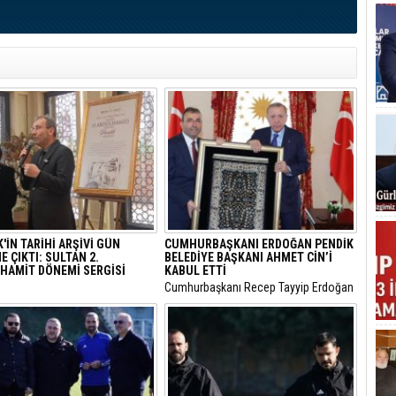
'İN TARİHİ ARŞİVİ GÜN
CUMHURBAŞKANI ERDOĞAN PENDİK
 ÇIKTI: SULTAN 2.
BELEDİYE BAŞKANI AHMET CİN’İ
HAMİT DÖNEMİ SERGİSİ
KABUL ETTİ
Cumhurbaşkanı Recep Tayyip Erdoğan
 Belediyesi, vefatının 108. yıl
Cumhurbaşkanlığı Dolmabahçe
nde Sultan 2. Abdülhamid
Ofisi’nde Pendik Belediye Başkanı
nlamlı bir kültür sanat
Ahmet Cin’i kabul etti.
iyle anıyor.