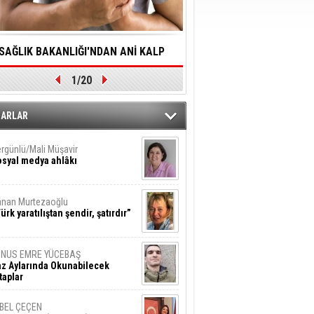
SAĞLIK BAKANLIĞI'NDAN ANİ KALP
YALNIZLIK YAŞLI BİREY
1/20
DURMALARINA HIZLI MÜDAHALE
SORUNLARA NEDEN OL
DİLMESİNE YÖNELİK ÖNLENMESİ İÇİN
ZARLAR
ÖNEMLİ ADIM
rgünlü/Mali Müşavir
syal medya ahlâkı
nan Murtezaoğlu
ürk yaratılıştan şendir, şatırdır”
UNUS EMRE YÜCEBAŞ
z Aylarında Okunabilecek
taplar
İBEL ÇEÇEN