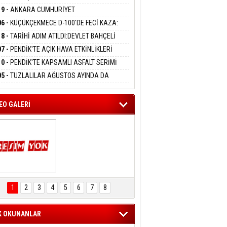
DANMAK
LAMASIYLA TUTUTKLANDI
UĞA HİZMET VERİLDİ
19 -
ANKARA CUMHURİYET
SAVCILIĞINDAN ÖZGÜR ÖZEL VE VELİ
06 -
KÜÇÜKÇEKMECE D-100'DE FECİ KAZA:
ABA HAKKINDA FEZLEKE
eltem Kaynas
MOBİL İETT OTOBÜSÜNE ÇARPTI 3 KİŞİ
18 -
TARİHİ ADIM ATILDI:DEVLET BAHÇELİ
FFETMEYECEĞİM!
ATINI KAYBETTİ
RÖRSÜZ TÜRKİYE' ÇERÇEVE YASA TEKLİFİNİ
07 -
PENDİK'TE AÇIK HAVA ETKİNLİKLERİ
ALADI
UK SİNEMASIYLA BAŞLADI
10 -
PENDİK'TE KAPSAMLI ASFALT SERİMİ
LADI
05 -
TUZLALILAR AĞUSTOS AYINDA DA
EMAYA DOYACAK
EO GALERİ
ARTAL ENGELSİZ 
AŞAM FESTİVALİ 
1
2
3
4
5
6
7
8
KONSERİ 
LEYİCİLERİ MEST 
ETTİ
K OKUNANLAR