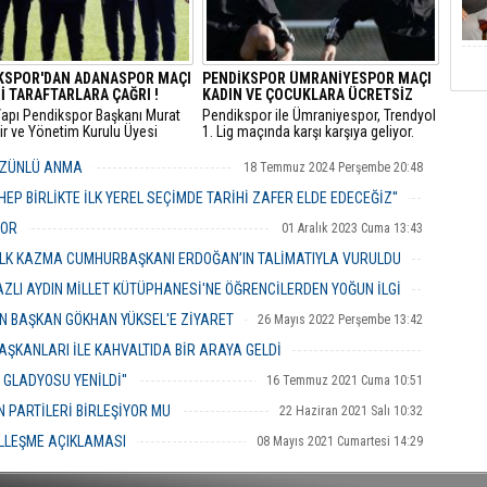
KSPOR'DAN ADANASPOR MAÇI
PENDİKSPOR ÜMRANİYESPOR MAÇI
İ TARAFTARLARA ÇAĞRI !
KADIN VE ÇOCUKLARA ÜCRETSİZ
 Yapı Pendikspor Başkanı Murat
Pendikspor ile Ümraniyespor, Trendyol
r ve Yönetim Kurulu Üyesi
1. Lig maçında karşı karşıya geliyor.
an Turan Adanaspor maçı
 Pendikspor Tesislerinde
HÜZÜNLÜ ANMA
18 Temmuz 2024 Perşembe 20:48
uların antremanlarını takip
takıma moral verdiler.
HEP BİRLİKTE İLK YEREL SEÇİMDE TARİHİ ZAFER ELDE EDECEĞİZ''
22 Aralık 2023 Cuma 18:54
YOR
01 Aralık 2023 Cuma 13:43
İLK KAZMA CUMHURBAŞKANI ERDOĞAN’IN TALİMATIYLA VURULDU
22 Nisan 2023 Cumartesi 13:43
ZLI AYDIN MİLLET KÜTÜPHANESİ'NE ÖĞRENCİLERDEN YOĞUN İLGİ
06 Ocak 2023 Cuma 10:21
AN BAŞKAN GÖKHAN YÜKSEL'E ZİYARET
26 Mayıs 2022 Perşembe 13:42
BAŞKANLARI İLE KAHVALTIDA BİR ARAYA GELDİ
15 Kasım 2021 Pazartesi 09:36
GLADYOSU YENİLDİ''
16 Temmuz 2021 Cuma 10:51
 PARTİLERİ BİRLEŞİYOR MU
22 Haziran 2021 Salı 10:32
LEŞME AÇIKLAMASI
08 Mayıs 2021 Cumartesi 14:29