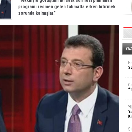
"Yetkiliyle görüştüm iki saat sürmesi planlanan
programı resmen gelen talimatla erken bitirmek
zorunda kalmışlar."
E
YA
He
So
Ca
“T
Y
Ya
Ki
S