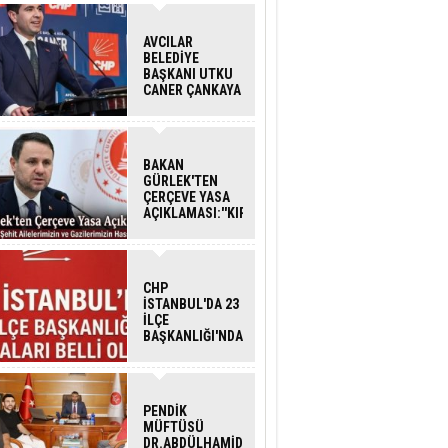
AVCILAR
BELEDİYE
BAŞKANI UTKU
CANER ÇANKAYA
HAKKINDA
TAHLİYE KARARI
BAKAN
GÜRLEK'TEN
ÇERÇEVE YASA
AÇIKLAMASI:''KIRMIZI
ÇİZGİMİZ ŞEHİT
AİLELERİ VE
GAZİLERİMİZİN
HASSASİYETİDİR''
CHP
İSTANBUL'DA 23
İLÇE
BAŞKANLIĞI'NDA
ATAMALAR
GERÇEKLEŞTİ
PENDİK
MÜFTÜSÜ
DR.ABDÜLHAMİD