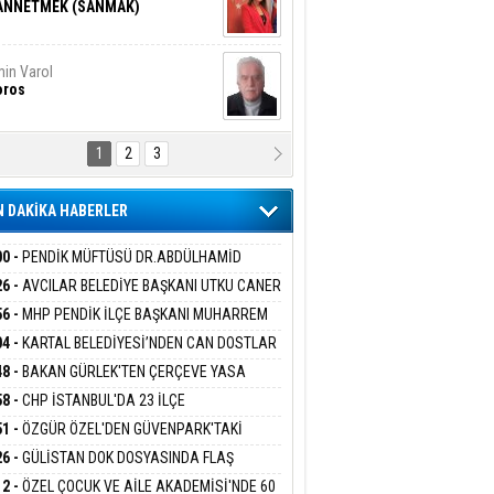
ANNETMEK (SANMAK)
in Varol
oros
1
2
3
NALİZ/ ODABAŞ
ranlık DNA Kuşaklararası
ddetin Biyolojik Faturası
 DAKİKA HABERLER
yar Adıyaman
en Bu Sahaya Sığmazam
00 -
PENDİK MÜFTÜSÜ DR.ABDÜLHAMİD
LİVAN BASIN MENSUPLARINI AĞIRLADI
26 -
AVCILAR BELEDİYE BAŞKANI UTKU CANER
KAYA HAKKINDA TAHLİYE KARARI
56 -
MHP PENDİK İLÇE BAŞKANI MUHARREM
san Ali Çölük
r Satırın İçindeki İnsan
 KARTAL ORDULULAR DERNEĞİ HEYETİNİ
04 -
KARTAL BELEDİYESİ’NDEN CAN DOSTLAR
RLADI
N DEV YATIRIM!
48 -
BAKAN GÜRLEK'TEN ÇERÇEVE YASA
KLAMASI:''KIRMIZI ÇİZGİMİZ ŞEHİT AİLELERİ
58 -
CHP İSTANBUL'DA 23 İLÇE
gi Kılıç
İVAS: ATEŞE ATILAN VİCDAN
GAZİLERİMİZİN HASSASİYETİDİR''
KANLIĞI'NDA ATAMALAR GERÇEKLEŞTİ
51 -
ÖZGÜR ÖZEL'DEN GÜVENPARK'TAKİ
İLERE DESTEK:''SONUÇ ALANA KADAR
26 -
GÜLİSTAN DOK DOSYASINDA FLAŞ
ANIZDAYIZ''
İŞME: 2 DALGIÇ DELİL KARARTMA
ARIŞ BAŞARSLAN
12 -
ÖZEL ÇOCUK VE AİLE AKADEMİSİ'NDE 60