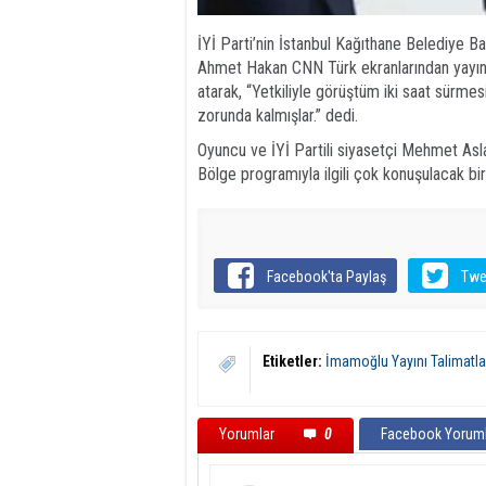
İYİ Parti’nin İstanbul Kağıthane Belediye
Ahmet Hakan CNN Türk ekranlarından yayınlan
atarak, “Yetkiliyle görüştüm iki saat sürme
zorunda kalmışlar.” dedi.
Oyuncu ve İYİ Partili siyasetçi Mehmet As
Bölge programıyla ilgili çok konuşulacak bir
Facebook'ta Paylaş
Twe
Etiketler:
İmamoğlu Yayını Talimatla
Yorumlar
0
Facebook Yoruml