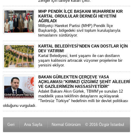
Zenger için tahliye kararı çıktı.
MHP PENDİK İLÇE BAŞKANI MUHARREM KIR
KARTAL ORDULULAR DERNEĞİ HEYETİNİ
AĞIRLADI
​Milliyetçi Hareket Partisi (MHP) Pendik İlçe
Başkanlığı, bölgedeki sivil toplum kuruluşlarıyla
temaslarını sürdürüyor.
KARTAL BELEDİYESİ’NDEN CAN DOSTLAR İÇİN
DEV YATIRIM!
Kartal Belediyesi, kent yaşamı ile can dostların
yaşam kalitesini artıracak vizyoner projelerine bir
yenisini ekliyor.
BAKAN GÜRLEK'TEN ÇERÇEVE YASA
AÇIKLAMASI:''KIRMIZI ÇİZGİMİZ ŞEHİT AİLELERİ
VE GAZİLERİMİZİN HASSASİYETİDİR''
Adalet Bakanı Akın Gürlek, TBMM’ye sunulan 12
maddelik yasa teklifinin detaylarını açıklayarak
"Terörsüz Türkiye" hedefinin milli bir devlet politikası
olduğunu vurguladı.
Geri
Ana Sayfa
Normal Görünüm
© 2016 Özgür İstanbul