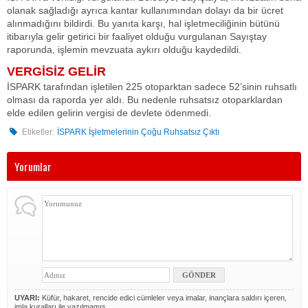
olanak sağladığı ayrıca kantar kullanımından dolayı da bir ücret
alınmadığını bildirdi. Bu yanıta karşı, hal işletmeciliğinin bütünü
itibarıyla gelir getirici bir faaliyet olduğu vurgulanan Sayıştay
raporunda, işlemin mevzuata aykırı olduğu kaydedildi.
VERGİSİZ GELİR
İSPARK tarafından işletilen 225 otoparktan sadece 52’sinin ruhsatlı
olması da raporda yer aldı. Bu nedenle ruhsatsız otoparklardan
elde edilen gelirin vergisi de devlete ödenmedi.
Etiketler:
İSPARK İşletmelerinin Çoğu Ruhsatsız Çıktı
Yorumlar
UYARI:
Küfür, hakaret, rencide edici cümleler veya imalar, inançlara saldırı içeren,
imla kuralları ile yazılmamış,