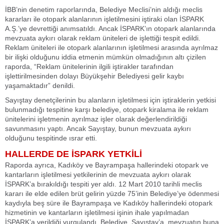
İBB’nin denetim raporlarında, Belediye Meclisi’nin aldığı meclis
kararları ile otopark alanlarının işletilmesini iştiraki olan İSPARK
A.Ş.’ye devrettiği anımsatıldı. Ancak İSPARK’ın otopark alanlarında
mevzuata aykırı olarak reklam üniteleri de işlettiği tespit edildi.
Reklam üniteleri ile otopark alanlarının işletilmesi arasında ayrılmaz
bir ilişki olduğunu iddia etmenin mümkün olmadığının altı çizilen
raporda, “Reklam ünitelerinin ilgili iştirakler tarafından
işlettirilmesinden dolayı Büyükşehir Belediyesi gelir kaybı
yaşamaktadır” denildi.
Sayıştay denetçilerinin bu alanların işletilmesi için iştiraklerin yetkisi
bulunmadığı tespitine karşı belediye, otopark kiralama ile reklam
ünitelerini işletmenin ayrılmaz işler olarak değerlendirildiği
savunmasını yaptı. Ancak Sayıştay, bunun mevzuata aykırı
olduğunu tespitinde ısrar etti.
HALLERDE DE İSPARK YETKİLİ
Raporda ayrıca, Kadıköy ve Bayrampaşa hallerindeki otopark ve
kantarların işletilmesi yetkilerinin de mevzuata aykırı olarak
İSPARK’a bırakıldığı tespiti yer aldı. 12 Mart 2010 tarihli meclis
kararı ile elde edilen brüt gelirin yüzde 75’inin Belediye’ye ödenmesi
kaydıyla beş süre ile Bayrampaşa ve Kadıköy hallerindeki otopark
hizmetinin ve kantarların işletilmesi işinin ihale yapılmadan
İSPARK’a verildiği vurgulandı. Belediye, Sayıştay’a, mevzuatın buna