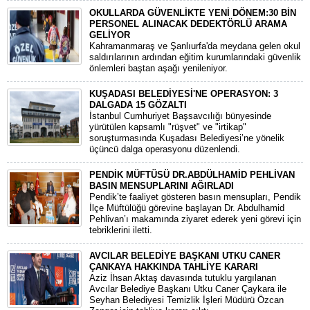
OKULLARDA GÜVENLİKTE YENİ DÖNEM:30 BİN
PERSONEL ALINACAK DEDEKTÖRLÜ ARAMA
GELİYOR
​Kahramanmaraş ve Şanlıurfa'da meydana gelen okul
saldırılarının ardından eğitim kurumlarındaki güvenlik
önlemleri baştan aşağı yenileniyor.
KUŞADASI BELEDİYESİ'NE OPERASYON: 3
DALGADA 15 GÖZALTI
​İstanbul Cumhuriyet Başsavcılığı bünyesinde
yürütülen kapsamlı "rüşvet" ve "irtikap"
soruşturmasında Kuşadası Belediyesi’ne yönelik
üçüncü dalga operasyonu düzenlendi.
PENDİK MÜFTÜSÜ DR.ABDÜLHAMİD PEHLİVAN
BASIN MENSUPLARINI AĞIRLADI
​Pendik’te faaliyet gösteren basın mensupları, Pendik
İlçe Müftülüğü görevine başlayan Dr. Abdulhamid
Pehlivan’ı makamında ziyaret ederek yeni görevi için
tebriklerini iletti.
AVCILAR BELEDİYE BAŞKANI UTKU CANER
ÇANKAYA HAKKINDA TAHLİYE KARARI
​Aziz İhsan Aktaş davasında tutuklu yargılanan
Avcılar Belediye Başkanı Utku Caner Çaykara ile
Seyhan Belediyesi Temizlik İşleri Müdürü Özcan