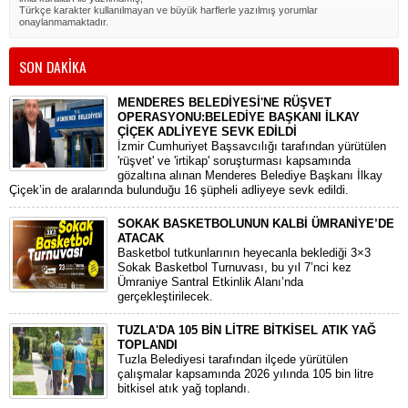
Türkçe karakter kullanılmayan ve büyük harflerle yazılmış yorumlar
onaylanmamaktadır.
SON DAKİKA
MENDERES BELEDİYESİ'NE RÜŞVET
OPERASYONU:BELEDİYE BAŞKANI İLKAY
ÇİÇEK ADLİYEYE SEVK EDİLDİ
​İzmir Cumhuriyet Başsavcılığı tarafından yürütülen
'rüşvet' ve 'irtikap' soruşturması kapsamında
gözaltına alınan Menderes Belediye Başkanı İlkay
Çiçek’in de aralarında bulunduğu 16 şüpheli adliyeye sevk edildi.
SOKAK BASKETBOLUNUN KALBİ ÜMRANİYE’DE
ATACAK
Basketbol tutkunlarının heyecanla beklediği 3×3
Sokak Basketbol Turnuvası, bu yıl 7’nci kez
Ümraniye Santral Etkinlik Alanı’nda
gerçekleştirilecek.
TUZLA'DA 105 BİN LİTRE BİTKİSEL ATIK YAĞ
TOPLANDI
Tuzla Belediyesi tarafından ilçede yürütülen
çalışmalar kapsamında 2026 yılında 105 bin litre
bitkisel atık yağ toplandı.