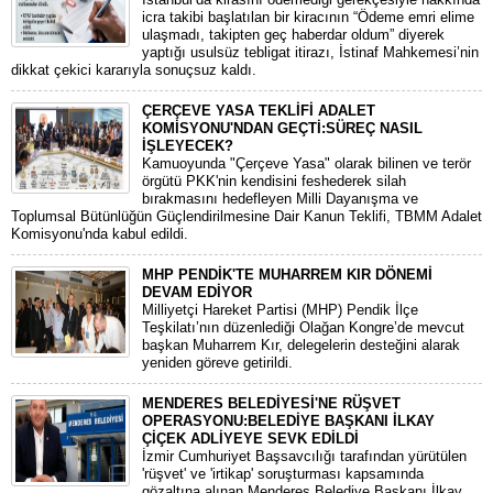
icra takibi başlatılan bir kiracının “Ödeme emri elime
ulaşmadı, takipten geç haberdar oldum” diyerek
yaptığı usulsüz tebligat itirazı, İstinaf Mahkemesi’nin
dikkat çekici kararıyla sonuçsuz kaldı.
ÇERÇEVE YASA TEKLİFİ ADALET
KOMİSYONU'NDAN GEÇTİ:SÜREÇ NASIL
İŞLEYECEK?
​Kamuoyunda "Çerçeve Yasa" olarak bilinen ve terör
örgütü PKK'nin kendisini feshederek silah
bırakmasını hedefleyen Milli Dayanışma ve
Toplumsal Bütünlüğün Güçlendirilmesine Dair Kanun Teklifi, TBMM Adalet
Komisyonu'nda kabul edildi.
MHP PENDİK'TE MUHARREM KIR DÖNEMİ
DEVAM EDİYOR
​Milliyetçi Hareket Partisi (MHP) Pendik İlçe
Teşkilatı’nın düzenlediği Olağan Kongre’de mevcut
başkan Muharrem Kır, delegelerin desteğini alarak
yeniden göreve getirildi.
MENDERES BELEDİYESİ'NE RÜŞVET
OPERASYONU:BELEDİYE BAŞKANI İLKAY
ÇİÇEK ADLİYEYE SEVK EDİLDİ
​İzmir Cumhuriyet Başsavcılığı tarafından yürütülen
'rüşvet' ve 'irtikap' soruşturması kapsamında
gözaltına alınan Menderes Belediye Başkanı İlkay