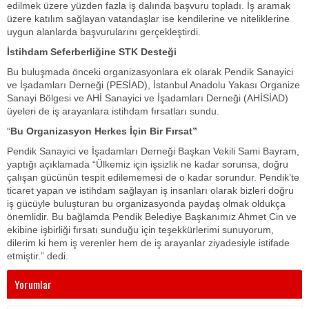
edilmek üzere yüzden fazla iş dalında başvuru topladı. İş aramak
üzere katılım sağlayan vatandaşlar ise kendilerine ve niteliklerine
uygun alanlarda başvurularını gerçekleştirdi.
İstihdam Seferberliğine STK Desteği
Bu buluşmada önceki organizasyonlara ek olarak Pendik Sanayici
ve İşadamları Derneği (PESİAD), İstanbul Anadolu Yakası Organize
Sanayi Bölgesi ve AHİ Sanayici ve İşadamları Derneği (AHİSİAD)
üyeleri de iş arayanlara istihdam fırsatları sundu.
“
Bu Organizasyon Herkes İçin Bir Fırsat”
Pendik Sanayici ve İşadamları Derneği Başkan Vekili Sami Bayram,
yaptığı açıklamada “Ülkemiz için işsizlik ne kadar sorunsa, doğru
çalışan gücünün tespit edilememesi de o kadar sorundur. Pendik’te
ticaret yapan ve istihdam sağlayan iş insanları olarak bizleri doğru
iş gücüyle buluşturan bu organizasyonda paydaş olmak oldukça
önemlidir. Bu bağlamda Pendik Belediye Başkanımız Ahmet Cin ve
ekibine işbirliği fırsatı sunduğu için teşekkürlerimi sunuyorum,
dilerim ki hem iş verenler hem de iş arayanlar ziyadesiyle istifade
etmiştir.” dedi.
Yorumlar