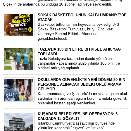
Çiçek’in de aralarında bulunduğu 16 şüpheli adliyeye sevk edildi.
SOKAK BASKETBOLUNUN KALBİ ÜMRANİYE’DE
ATACAK
Basketbol tutkunlarının heyecanla beklediği 3×3
Sokak Basketbol Turnuvası, bu yıl 7’nci kez
Ümraniye Santral Etkinlik Alanı’nda
gerçekleştirilecek.
TUZLA'DA 105 BİN LİTRE BİTKİSEL ATIK YAĞ
TOPLANDI
Tuzla Belediyesi tarafından ilçede yürütülen
çalışmalar kapsamında 2026 yılında 105 bin litre
bitkisel atık yağ toplandı.
OKULLARDA GÜVENLİKTE YENİ DÖNEM:30 BİN
PERSONEL ALINACAK DEDEKTÖRLÜ ARAMA
GELİYOR
​Kahramanmaraş ve Şanlıurfa'da meydana gelen okul
saldırılarının ardından eğitim kurumlarındaki güvenlik
önlemleri baştan aşağı yenileniyor.
KUŞADASI BELEDİYESİ'NE OPERASYON: 3
DALGADA 15 GÖZALTI
​İstanbul Cumhuriyet Başsavcılığı bünyesinde
yürütülen kapsamlı "rüşvet" ve "irtikap"