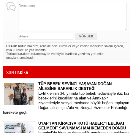
UYARI:
Küfür, hakaret, rencide edici cümleler veya imalar, inançlara saldırı içeren,
imla kuralları ile yazılmamış,
Türkçe karakter kullanılmayan ve büyük harflerle yazılmış yorumlar
onaylanmamaktadır.
SON DAKİKA
TÜP BEBEK SEVİNCİ YAŞAYAN DOĞAN
AİLESİNE BAKANLIK DESTEĞİ
​Evliliklerinin 34. yılında tüp bebek tedavisiyle ikiz kız
bebeklerini kucaklarına alan ve Anıtkabir
ziyaretleriyle sosyal medyada büyük beğeni toplayan
Doğan ailesi için Aile ve Sosyal Hizmetler Bakanlığı
harekete geçti.
UYAP'TAN KİRACIYA KÖTÜ HABER:''TEBLİGAT
GELMEDİ'' SAVUNMASI MAHKEMEDEN DÖNDÜ
​İstanbul’da kirasını ödemediği gerekçesiyle hakkında