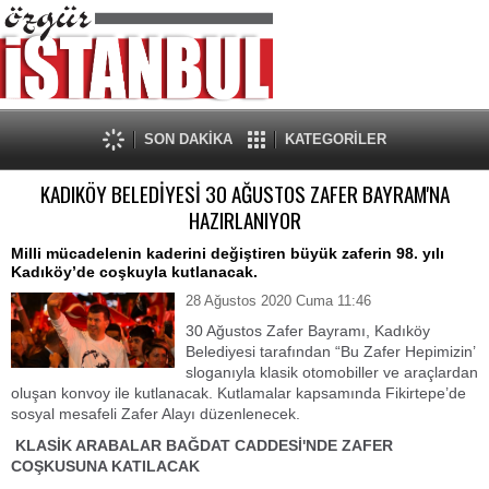
SON DAKİKA
KATEGORİLER
KADIKÖY BELEDİYESİ 30 AĞUSTOS ZAFER BAYRAM'NA
HAZIRLANIYOR
Milli mücadelenin kaderini değiştiren büyük zaferin 98. yılı
Kadıköy’de coşkuyla kutlanacak.
28 Ağustos 2020 Cuma 11:46
30 Ağustos Zafer Bayramı, Kadıköy
Belediyesi tarafından “Bu Zafer Hepimizin’
sloganıyla klasik otomobiller ve araçlardan
oluşan konvoy ile kutlanacak. Kutlamalar kapsamında Fikirtepe’de
sosyal mesafeli Zafer Alayı düzenlenecek.
KLASİK ARABALAR BAĞDAT CADDESİ'NDE ZAFER
COŞKUSUNA KATILACAK