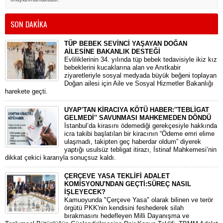
SON DAKİKA
TÜP BEBEK SEVİNCİ YAŞAYAN DOĞAN
AİLESİNE BAKANLIK DESTEĞİ
​Evliliklerinin 34. yılında tüp bebek tedavisiyle ikiz kız
bebeklerini kucaklarına alan ve Anıtkabir
ziyaretleriyle sosyal medyada büyük beğeni toplayan
Doğan ailesi için Aile ve Sosyal Hizmetler Bakanlığı
harekete geçti.
UYAP'TAN KİRACIYA KÖTÜ HABER:''TEBLİGAT
GELMEDİ'' SAVUNMASI MAHKEMEDEN DÖNDÜ
​İstanbul’da kirasını ödemediği gerekçesiyle hakkında
icra takibi başlatılan bir kiracının “Ödeme emri elime
ulaşmadı, takipten geç haberdar oldum” diyerek
yaptığı usulsüz tebligat itirazı, İstinaf Mahkemesi’nin
dikkat çekici kararıyla sonuçsuz kaldı.
ÇERÇEVE YASA TEKLİFİ ADALET
KOMİSYONU'NDAN GEÇTİ:SÜREÇ NASIL
İŞLEYECEK?
​Kamuoyunda "Çerçeve Yasa" olarak bilinen ve terör
örgütü PKK'nin kendisini feshederek silah
bırakmasını hedefleyen Milli Dayanışma ve