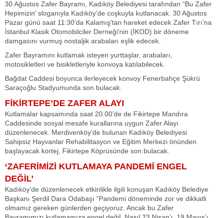
30 Ağustos Zafer Bayramı, Kadıköy Belediyesi tarafından “Bu Zafer
Hepimizin’ sloganıyla Kadıköy’de coşkuyla kutlanacak. 30 Ağustos
Pazar günü saat 11:30’da Kalamış’tan hareket edecek Zafer Tırı’na
İstanbul Klasik Otomobilciler Derneği’nin (İKOD) bir döneme
damgasını vurmuş nostaljik arabaları eşlik edecek.
Zafer Bayramını kutlamak isteyen yurttaşlar, arabaları,
motosikletleri ve bisikletleriyle konvoya katılabilecek.
Bağdat Caddesi boyunca ilerleyecek konvoy Fenerbahçe Şükrü
Saraçoğlu Stadyumunda son bulacak.
FİKİRTEPE’DE ZAFER ALAYI
Kutlamalar kapsamında saat 20.00’de de Fikirtepe Mandıra
Caddesinde sosyal mesafe kurallarına uygun Zafer Alayı
düzenlenecek. Merdivenköy’de bulunan Kadıköy Belediyesi
Sahipsiz Hayvanlar Rehabilitasyon ve Eğitim Merkezi önünden
başlayacak kortej, Fikirtepe Köprüsünde son bulacak.
‘ZAFERİMİZİ KUTLAMAYA PANDEMİ ENGEL
DEĞİL’
Kadıköy’de düzenlenecek etkinlikle ilgili konuşan Kadıköy Belediye
Başkanı Şerdil Dara Odabaşı “Pandemi döneminde zor ve dikkatli
olmamız gereken günlerden geçiyoruz. Ancak bu Zafer
Bayramımızı kutlamamıza engel değil. Nasıl 23 Nisan’ı, 19 Mayıs’ı