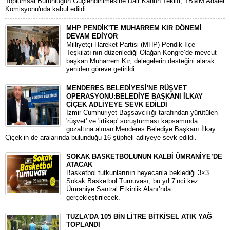
Toplumsal Bütünlüğün Güçlendirilmesine Dair Kanun Teklifi, TBMM Adalet
Komisyonu'nda kabul edildi.
MHP PENDİK'TE MUHARREM KIR DÖNEMİ
DEVAM EDİYOR
​Milliyetçi Hareket Partisi (MHP) Pendik İlçe
Teşkilatı’nın düzenlediği Olağan Kongre’de mevcut
başkan Muharrem Kır, delegelerin desteğini alarak
yeniden göreve getirildi.
MENDERES BELEDİYESİ'NE RÜŞVET
OPERASYONU:BELEDİYE BAŞKANI İLKAY
ÇİÇEK ADLİYEYE SEVK EDİLDİ
​İzmir Cumhuriyet Başsavcılığı tarafından yürütülen
'rüşvet' ve 'irtikap' soruşturması kapsamında
gözaltına alınan Menderes Belediye Başkanı İlkay
Çiçek’in de aralarında bulunduğu 16 şüpheli adliyeye sevk edildi.
SOKAK BASKETBOLUNUN KALBİ ÜMRANİYE’DE
ATACAK
Basketbol tutkunlarının heyecanla beklediği 3×3
Sokak Basketbol Turnuvası, bu yıl 7’nci kez
Ümraniye Santral Etkinlik Alanı’nda
gerçekleştirilecek.
TUZLA'DA 105 BİN LİTRE BİTKİSEL ATIK YAĞ
TOPLANDI