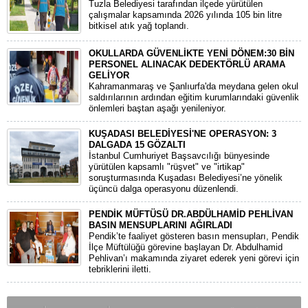
Tuzla Belediyesi tarafından ilçede yürütülen
çalışmalar kapsamında 2026 yılında 105 bin litre
bitkisel atık yağ toplandı.
OKULLARDA GÜVENLİKTE YENİ DÖNEM:30 BİN
PERSONEL ALINACAK DEDEKTÖRLÜ ARAMA
GELİYOR
​Kahramanmaraş ve Şanlıurfa'da meydana gelen okul
saldırılarının ardından eğitim kurumlarındaki güvenlik
önlemleri baştan aşağı yenileniyor.
KUŞADASI BELEDİYESİ'NE OPERASYON: 3
DALGADA 15 GÖZALTI
​İstanbul Cumhuriyet Başsavcılığı bünyesinde
yürütülen kapsamlı "rüşvet" ve "irtikap"
soruşturmasında Kuşadası Belediyesi’ne yönelik
üçüncü dalga operasyonu düzenlendi.
PENDİK MÜFTÜSÜ DR.ABDÜLHAMİD PEHLİVAN
BASIN MENSUPLARINI AĞIRLADI
​Pendik’te faaliyet gösteren basın mensupları, Pendik
İlçe Müftülüğü görevine başlayan Dr. Abdulhamid
Pehlivan’ı makamında ziyaret ederek yeni görevi için
tebriklerini iletti.