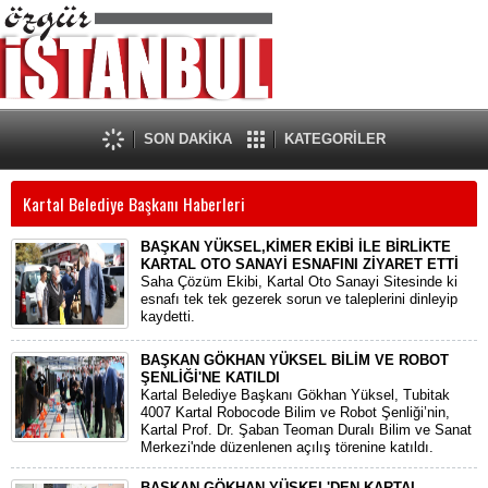
SON DAKİKA
KATEGORİLER
Kartal Belediye Başkanı Haberleri
BAŞKAN YÜKSEL,KİMER EKİBİ İLE BİRLİKTE
KARTAL OTO SANAYİ ESNAFINI ZİYARET ETTİ
Saha Çözüm Ekibi, Kartal Oto Sanayi Sitesinde ki
esnafı tek tek gezerek sorun ve taleplerini dinleyip
kaydetti.
BAŞKAN GÖKHAN YÜKSEL BİLİM VE ROBOT
ŞENLİĞİ'NE KATILDI
Kartal Belediye Başkanı Gökhan Yüksel, Tubitak
4007 Kartal Robocode Bilim ve Robot Şenliği’nin,
Kartal Prof. Dr. Şaban Teoman Duralı Bilim ve Sanat
Merkezi'nde düzenlenen açılış törenine katıldı.
BAŞKAN GÖKHAN YÜSKEL'DEN KARTAL