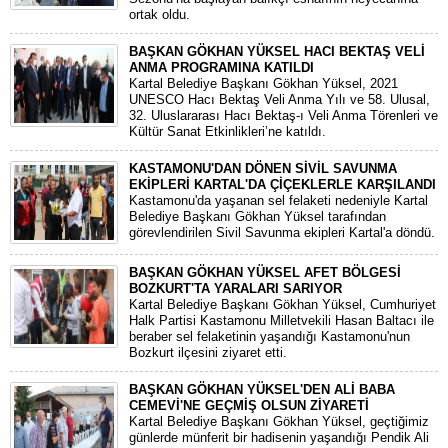
ortak oldu.
BAŞKAN GÖKHAN YÜKSEL HACI BEKTAŞ VELİ
ANMA PROGRAMINA KATILDI
Kartal Belediye Başkanı Gökhan Yüksel, 2021
UNESCO Hacı Bektaş Veli Anma Yılı ve 58. Ulusal,
32. Uluslararası Hacı Bektaş-ı Veli Anma Törenleri ve
Kültür Sanat Etkinlikleri’ne katıldı.
KASTAMONU'DAN DÖNEN SİVİL SAVUNMA
EKİPLERİ KARTAL'DA ÇİÇEKLERLE KARŞILANDI
Kastamonu'da yaşanan sel felaketi nedeniyle Kartal
Belediye Başkanı Gökhan Yüksel tarafından
görevlendirilen Sivil Savunma ekipleri Kartal'a döndü.
BAŞKAN GÖKHAN YÜKSEL AFET BÖLGESİ
BOZKURT'TA YARALARI SARIYOR
Kartal Belediye Başkanı Gökhan Yüksel, Cumhuriyet
Halk Partisi Kastamonu Milletvekili Hasan Baltacı ile
beraber sel felaketinin yaşandığı Kastamonu'nun
Bozkurt ilçesini ziyaret etti.
BAŞKAN GÖKHAN YÜKSEL'DEN ALİ BABA
CEMEVİ'NE GEÇMİŞ OLSUN ZİYARETİ
Kartal Belediye Başkanı Gökhan Yüksel, geçtiğimiz
günlerde münferit bir hadisenin yaşandığı Pendik Ali