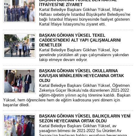
İTFAİYESİ'NE ZİYARET
Kartal Belediye Başkanı Gökhan Yüksel, İtfaiye
Haftası sebebiyle İstanbul Büyükşehir Belediyesi'ne
bağlı İstanbul İtfaiyesi bünyesinde faaliyet gösteren
Kartal İtfaiye İstasyonu'nu ziyaret etti.
BAŞKAN GÖKHAN YÜKSEL TEKEL
CADDESİ'NDEKİ ALT YAPI ÇALIŞMALARINI
DENETLEDİ
Kartal Belediye Başkanı Gökhan Yüksel, ilçe
genelinde yürütülen alt yapı çalışmalarını yakından
takip etmeye devam ediyor.
BAŞKAN GÖKHAN YÜKSEL OKULLARINA
KAVUŞAN MİNİKLERİN HEYECANINA ORTAK
OLDU
Kartal Belediye Başkanı Gökhan Yüksel, Öğretmen
Zekeriya Güçer İlkokulu’nda düzenlenen 2021-2022
eğitim-öğretim yılının açılış törenine katıldı. Başkan
Yüksel, hem öğrencilere hem de eğitim kadrosuna yeni dönem için
başarılar diledi.
BAŞKAN GÖKHAN YÜKSEL BALIKÇILARIN YENİ
SEZON HEYECANINA ORTAK OLDU
Kartal Belediye Başkanı Gökhan Yüksel, av
yasağının bitmesi ile 2021-2022 Su Ürünleri Av
Sezonu’na başlayan balıkçı esnafının heyecanına