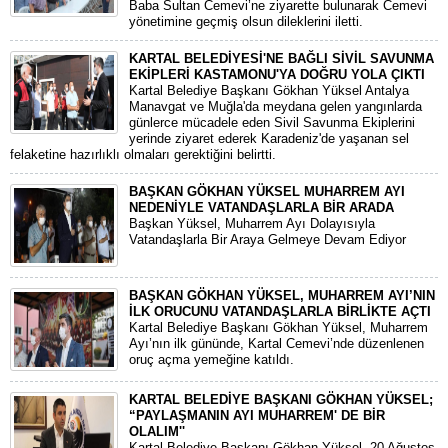
Baba Sultan Cemevi’ne ziyarette bulunarak Cemevi
yönetimine geçmiş olsun dileklerini iletti.
KARTAL BELEDİYESİ'NE BAĞLI SİVİL SAVUNMA
EKİPLERİ KASTAMONU'YA DOĞRU YOLA ÇIKTI
Kartal Belediye Başkanı Gökhan Yüksel Antalya
Manavgat ve Muğla'da meydana gelen yangınlarda
günlerce mücadele eden Sivil Savunma Ekiplerini
yerinde ziyaret ederek Karadeniz'de yaşanan sel
felaketine hazırlıklı olmaları gerektiğini belirtti.
BAŞKAN GÖKHAN YÜKSEL MUHARREM AYI
NEDENİYLE VATANDAŞLARLA BİR ARADA
Başkan Yüksel, Muharrem Ayı Dolayısıyla
Vatandaşlarla Bir Araya Gelmeye Devam Ediyor
BAŞKAN GÖKHAN YÜKSEL, MUHARREM AYI’NIN
İLK ORUCUNU VATANDAŞLARLA BİRLİKTE AÇTI
Kartal Belediye Başkanı Gökhan Yüksel, Muharrem
Ayı’nın ilk gününde, Kartal Cemevi’nde düzenlenen
oruç açma yemeğine katıldı.
KARTAL BELEDİYE BAŞKANI GÖKHAN YÜKSEL;
“PAYLAŞMANIN AYI MUHARREM' DE BİR
OLALIM''
Kartal Belediye Başkanı Gökhan Yüksel, 20 Ağustos