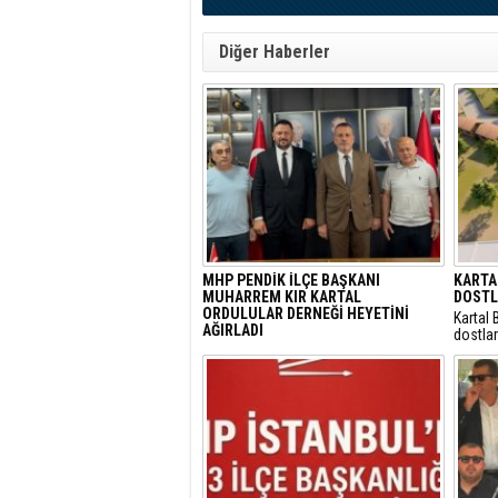
Diğer Haberler
MHP PENDİK İLÇE BAŞKANI
KARTA
MUHARREM KIR KARTAL
DOSTLA
ORDULULAR DERNEĞİ HEYETİNİ
Kartal 
AĞIRLADI
dostlar
​Milliyetçi Hareket Partisi (MHP) Pendik
vizyone
İlçe Başkanlığı, bölgedeki sivil toplum
kuruluşlarıyla temaslarını sürdürüyor.