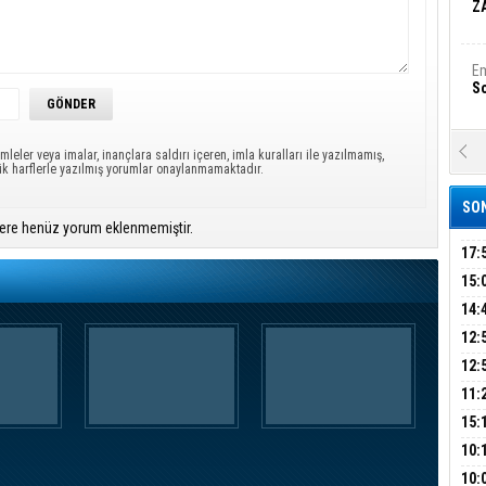
Z
Em
S
A
mleler veya imalar, inançlara saldırı içeren, imla kuralları ile yazılmamış,
Ka
ük harflerle yazılmış yorumlar onaylanmamaktadır.
Şi
SON
ere henüz yorum eklenmemiştir.
Şi
B
17:
KIR
15:
AĞI
İÇİ
14:
Ha
Bi
AÇI
12:
VE 
BAŞ
12:
GAZ
11:
Ez
S
ARK
GEL
15:
SUÇ
ÇOC
10:
BAŞ
B
10: