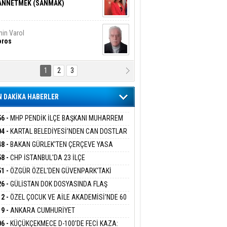
ANNETMEK (SANMAK)
in Varol
oros
1
2
3
NALİZ/ ODABAŞ
ranlık DNA Kuşaklararası
ddetin Biyolojik Faturası
 DAKİKA HABERLER
yar Adıyaman
en Bu Sahaya Sığmazam
56 -
MHP PENDİK İLÇE BAŞKANI MUHARREM
 KARTAL ORDULULAR DERNEĞİ HEYETİNİ
04 -
KARTAL BELEDİYESİ’NDEN CAN DOSTLAR
RLADI
N DEV YATIRIM!
48 -
BAKAN GÜRLEK'TEN ÇERÇEVE YASA
san Ali Çölük
r Satırın İçindeki İnsan
KLAMASI:''KIRMIZI ÇİZGİMİZ ŞEHİT AİLELERİ
58 -
CHP İSTANBUL'DA 23 İLÇE
GAZİLERİMİZİN HASSASİYETİDİR''
KANLIĞI'NDA ATAMALAR GERÇEKLEŞTİ
51 -
ÖZGÜR ÖZEL'DEN GÜVENPARK'TAKİ
İLERE DESTEK:''SONUÇ ALANA KADAR
26 -
GÜLİSTAN DOK DOSYASINDA FLAŞ
gi Kılıç
İVAS: ATEŞE ATILAN VİCDAN
ANIZDAYIZ''
İŞME: 2 DALGIÇ DELİL KARARTMA
12 -
ÖZEL ÇOCUK VE AİLE AKADEMİSİ'NDE 60
LAMASIYLA TUTUTKLANDI
UĞA HİZMET VERİLDİ
19 -
ANKARA CUMHURİYET
SAVCILIĞINDAN ÖZGÜR ÖZEL VE VELİ
ARIŞ BAŞARSLAN
06 -
KÜÇÜKÇEKMECE D-100'DE FECİ KAZA: