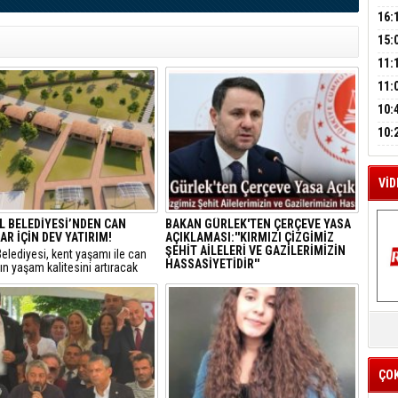
A
AĞB
OTO
16:
HAY
'TE
15:
İMZ
M
ÇOC
11:
A
BAŞ
11:
SİN
10:
EME
10:
HES
BAŞ
VİD
L BELEDİYESİ’NDEN CAN
BAKAN GÜRLEK'TEN ÇERÇEVE YASA
R İÇİN DEV YATIRIM!
AÇIKLAMASI:''KIRMIZI ÇİZGİMİZ
ŞEHİT AİLELERİ VE GAZİLERİMİZİN
Belediyesi, kent yaşamı ile can
HASSASİYETİDİR''
ın yaşam kalitesini artıracak
r projelerine bir yenisini ekliyor.
Adalet Bakanı Akın Gürlek, TBMM’ye
sunulan 12 maddelik yasa teklifinin
detaylarını açıklayarak "Terörsüz
K
Türkiye" hedefinin milli bir devlet
Y
politikası olduğunu vurguladı.
İZ
ÇO