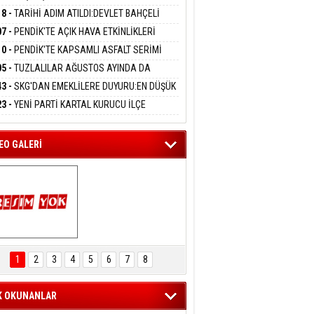
DANMAK
ABA HAKKINDA FEZLEKE
MOBİL İETT OTOBÜSÜNE ÇARPTI 3 KİŞİ
18 -
TARİHİ ADIM ATILDI:DEVLET BAHÇELİ
ATINI KAYBETTİ
RÖRSÜZ TÜRKİYE' ÇERÇEVE YASA TEKLİFİNİ
07 -
PENDİK'TE AÇIK HAVA ETKİNLİKLERİ
ALADI
eltem Kaynas
UK SİNEMASIYLA BAŞLADI
10 -
PENDİK'TE KAPSAMLI ASFALT SERİMİ
FFETMEYECEĞİM!
LADI
05 -
TUZLALILAR AĞUSTOS AYINDA DA
EMAYA DOYACAK
43 -
SKG'DAN EMEKLİLERE DUYURU:EN DÜŞÜK
KLİ AYLIĞI FARKLARI 7 AĞUSTOS'TA
23 -
YENİ PARTİ KARTAL KURUCU İLÇE
APLARA GEÇİYOR
KANI MERT POLAT OLDU
EO GALERİ
ARTAL ENGELSİZ 
AŞAM FESTİVALİ 
1
2
3
4
5
6
7
8
KONSERİ 
LEYİCİLERİ MEST 
ETTİ
K OKUNANLAR