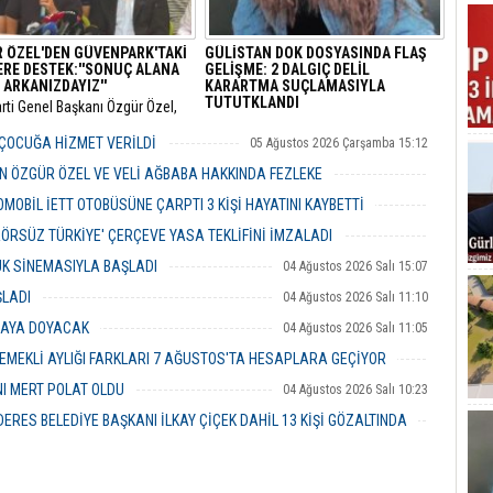
 ÖZEL'DEN GÜVENPARK'TAKİ
GÜLİSTAN DOK DOSYASINDA FLAŞ
ERE DESTEK:''SONUÇ ALANA
GELİŞME: 2 DALGIÇ DELİL
 ARKANIZDAYIZ''
KARARTMA SUÇLAMASIYLA
TUTUTKLANDI
arti Genel Başkanı Özgür Özel,
 Güvenpark’ta eylemlerini
​Tunceli’de 5 Ocak 2020’de kaybolan
n şehit yakınları ve gazileri
Munzur Üniversitesi öğrencisi Gülistan
 ÇOCUĞA HİZMET VERİLDİ
05 Ağustos 2026 Çarşamba 15:12
 ederek destek mesajı verdi.
Doku (21) soruşturmasında sıcak bir
gelişme yaşandı.
 ÖZGÜR ÖZEL VE VELİ AĞBABA HAKKINDA FEZLEKE
05 Ağustos 2026 Çarşamba 10:19
MOBİL İETT OTOBÜSÜNE ÇARPTI 3 KİŞİ HAYATINI KAYBETTİ
05 Ağustos 2026 Çarşamba 10:06
ERÖRSÜZ TÜRKİYE' ÇERÇEVE YASA TEKLİFİNİ İMZALADI
04 Ağustos 2026 Salı 16:18
UK SİNEMASIYLA BAŞLADI
04 Ağustos 2026 Salı 15:07
ŞLADI
04 Ağustos 2026 Salı 11:10
MAYA DOYACAK
04 Ağustos 2026 Salı 11:05
EMEKLİ AYLIĞI FARKLARI 7 AĞUSTOS'TA HESAPLARA GEÇİYOR
04 Ağustos 2026 Salı 10:43
NI MERT POLAT OLDU
04 Ağustos 2026 Salı 10:23
RES BELEDİYE BAŞKANI İLKAY ÇİÇEK DAHİL 13 KİŞİ GÖZALTINDA
04 Ağustos 2026 Salı 10:02