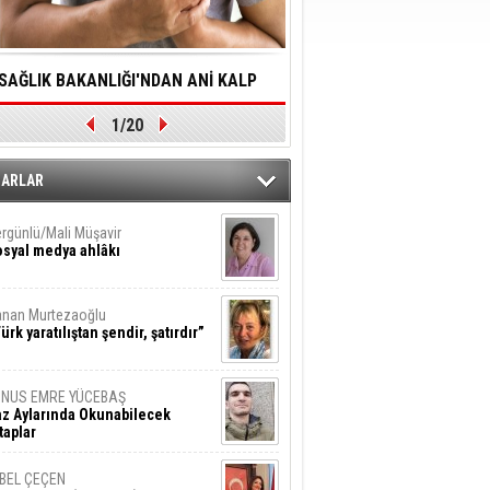
SAĞLIK BAKANLIĞI'NDAN ANİ KALP
YALNIZLIK YAŞLI BİREY
1/20
DURMALARINA HIZLI MÜDAHALE
SORUNLARA NEDEN OL
DİLMESİNE YÖNELİK ÖNLENMESİ İÇİN
ZARLAR
ÖNEMLİ ADIM
rgünlü/Mali Müşavir
syal medya ahlâkı
nan Murtezaoğlu
ürk yaratılıştan şendir, şatırdır”
UNUS EMRE YÜCEBAŞ
z Aylarında Okunabilecek
taplar
İBEL ÇEÇEN