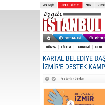
Ana Sayfa
Günün Haberleri
Arşiv
Sitene
DÜNYA
EĞİTİM
EKONOMİ
GENEL
KARTAL BELEDİYE BA
İZMİR'E DESTEK KAM
Ana Sayfa
»
Gündem