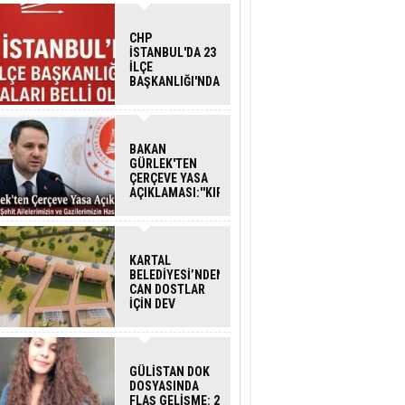
CHP
İSTANBUL'DA 23
İLÇE
BAŞKANLIĞI'NDA
ATAMALAR
GERÇEKLEŞTİ
BAKAN
GÜRLEK'TEN
ÇERÇEVE YASA
AÇIKLAMASI:''KIRMIZI
ÇİZGİMİZ ŞEHİT
AİLELERİ VE
GAZİLERİMİZİN
HASSASİYETİDİR''
KARTAL
BELEDİYESİ’NDEN
CAN DOSTLAR
İÇİN DEV
YATIRIM!
GÜLİSTAN DOK
DOSYASINDA
FLAŞ GELİŞME: 2