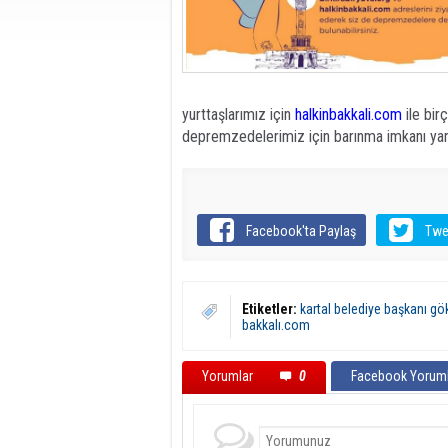
yurttaşlarımız için
halkinbakkali.com
ile bir
depremzedelerimiz için barınma imkanı yarat
Facebook'ta Paylaş
Twe
Etiketler:
kartal belediye başkanı g
bakkalı.com
Yorumlar
0
Facebook Yoruml