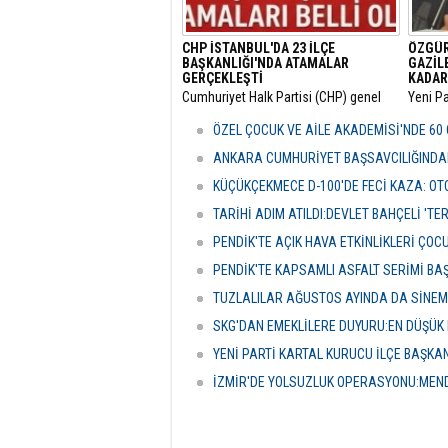
CHP İSTANBUL'DA 23 İLÇE
ÖZGÜR
BAŞKANLIĞI'NDA ATAMALAR
GAZİL
GERÇEKLEŞTİ
KADAR
​Cumhuriyet Halk Partisi (CHP) genel
​Yeni P
merkezinin son haftalarda örgüt
Ankara
bünyesinde hayata geçirdiği görevden
sürdüre
ÖZEL ÇOCUK VE AİLE AKADEMİSİ'NDE 60
alma ve yapılanma kararlarının
ziyaret
ardından gözler İstanbul il teşkilatına
ANKARA CUMHURİYET BAŞSAVCILIĞINDAN
çevrilmişti.
KÜÇÜKÇEKMECE D-100'DE FECİ KAZA: OTO
TARİHİ ADIM ATILDI:DEVLET BAHÇELİ 'T
PENDİK'TE AÇIK HAVA ETKİNLİKLERİ ÇOC
PENDİK'TE KAPSAMLI ASFALT SERİMİ BA
TUZLALILAR AĞUSTOS AYINDA DA SİNE
SKG'DAN EMEKLİLERE DUYURU:EN DÜŞÜK 
YENİ PARTİ KARTAL KURUCU İLÇE BAŞKA
İZMİR'DE YOLSUZLUK OPERASYONU:MENDE