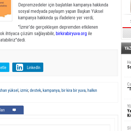
Depremzedeler için başlatılan kampanya hakkında
sosyal medyada paylaşım yapan Başkan Yüksel
kampanya hakkında şu ifadelere yer verdi;
''İzmir’de gerçekleşen depremden etkilenen
çok ihtiyaca çözüm sağlayabilir,
birkirabiryuva.org
ile
abiliriz''dedi.
E
YA
He
So
etle
LinkedIn
Ca
“T
ökhan yüksel
,
izmir
,
destek
,
kampanya
,
bir kira bir yuva
,
halkın
Y
arı
Ya
Ki
S