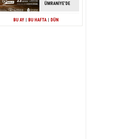
ÜMRANİYE’DE
ATACAK
BU AY
|
BU HAFTA
|
DÜN