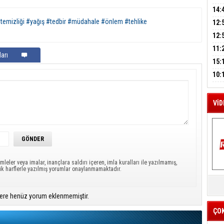
A
AĞI
İÇİ
14:
AÇI
temizliği #yağış #tedbir #müdahale #önlem #tehlike
12:
VE 
M
BAŞ
12:
A
GAZ
11:
arı
ARK
GEL
15:
SUÇ
ÇOC
10:
BAŞ
AĞB
VİD
mleler veya imalar, inançlara saldırı içeren, imla kuralları ile yazılmamış,
ük harflerle yazılmış yorumlar onaylanmamaktadır.
K
Y
ere henüz yorum eklenmemiştir.
İZ
ÇO