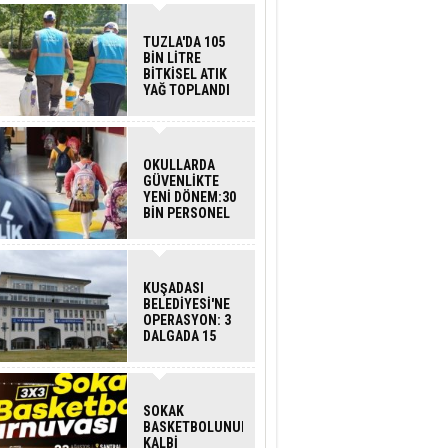
TUZLA'DA 105
BİN LİTRE
BİTKİSEL ATIK
YAĞ TOPLANDI
OKULLARDA
GÜVENLİKTE
YENİ DÖNEM:30
BİN PERSONEL
ALINACAK
DEDEKTÖRLÜ
ARAMA GELİYOR
KUŞADASI
BELEDİYESİ'NE
OPERASYON: 3
DALGADA 15
GÖZALTI
SOKAK
BASKETBOLUNUN
KALBİ