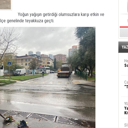
Yoğun yağışın getirdiği olumsuzlara karşı etkin ve
lçe genelinde teyakkuza geçti.
E
YA
He
So
Ca
“T
Y
Ya
Ki
S