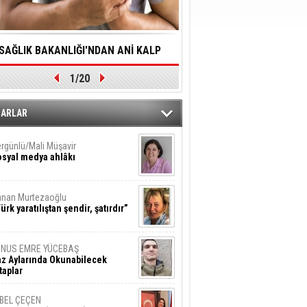
SAĞLIK BAKANLIĞI'NDAN ANİ KALP
YALNIZLIK YAŞLI BİREY
1/20
DURMALARINA HIZLI MÜDAHALE
SORUNLARA NEDEN OL
DİLMESİNE YÖNELİK ÖNLENMESİ İÇİN
ZARLAR
ÖNEMLİ ADIM
rgünlü/Mali Müşavir
syal medya ahlâkı
nan Murtezaoğlu
ürk yaratılıştan şendir, şatırdır”
UNUS EMRE YÜCEBAŞ
z Aylarında Okunabilecek
taplar
İBEL ÇEÇEN