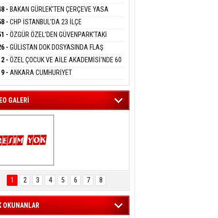
DANMAK
RLADI
N DEV YATIRIM!
48 -
BAKAN GÜRLEK'TEN ÇERÇEVE YASA
KLAMASI:''KIRMIZI ÇİZGİMİZ ŞEHİT AİLELERİ
58 -
CHP İSTANBUL'DA 23 İLÇE
GAZİLERİMİZİN HASSASİYETİDİR''
eltem Kaynas
KANLIĞI'NDA ATAMALAR GERÇEKLEŞTİ
51 -
ÖZGÜR ÖZEL'DEN GÜVENPARK'TAKİ
FFETMEYECEĞİM!
İLERE DESTEK:''SONUÇ ALANA KADAR
26 -
GÜLİSTAN DOK DOSYASINDA FLAŞ
ANIZDAYIZ''
İŞME: 2 DALGIÇ DELİL KARARTMA
12 -
ÖZEL ÇOCUK VE AİLE AKADEMİSİ'NDE 60
LAMASIYLA TUTUTKLANDI
UĞA HİZMET VERİLDİ
19 -
ANKARA CUMHURİYET
SAVCILIĞINDAN ÖZGÜR ÖZEL VE VELİ
ABA HAKKINDA FEZLEKE
EO GALERİ
ARTAL ENGELSİZ 
AŞAM FESTİVALİ 
1
2
3
4
5
6
7
8
KONSERİ 
LEYİCİLERİ MEST 
ETTİ
K OKUNANLAR