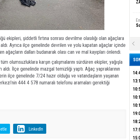
Z
Em
S
 ekipleri, şiddetli fırtına sonrası devrilme olasılığı olan ağaçlara
A
ldı. Ayrıca ilçe genelinde devrilen ve yolu kapatan ağaçlar içinde
Ka
den ağaçların dalları budanarak olası can ve mal kayıpları önlendi.
Şi
SON
üm olumsuzluklara karşın çalışmalarını sürdüren ekipler, yağışla
Şi
m aldı. İlçe genelinde mazgal temizliği yaptı. Ağaç yapraklarının
B
14:
lerin ilçe genelinde 7/24 hazır olduğu ve vatandaşların yaşanan
OPE
13:
rkezi’nin 444 4 578 numaralı telefonu aramaları gerektiği
ADL
ÜMR
10:
Ha
Bi
YAĞ
10:
BİN
10:
GEL
DAL
19:
Ez
S
PEH
18:
ÇAN
etle
LinkedIn
17:
KIR
B
15: