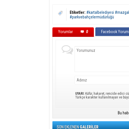
Etiketler:
#kartalbelediyesi #mazgal
#parkvebahçelermüdürlüğü
Yorumlar
0
Facebook Yoruml
UYARI:
Küfür, hakaret, rencide edici cü
Türkçe karakter kullanılmayan ve büy
Bu hab
SON EKLENEN
GALERİLER