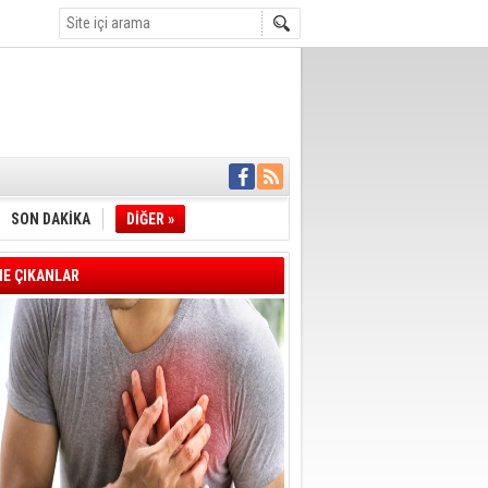
İYE BAŞKANI
L ALINACAK
SON DAKİKA
DİĞER »
ÖZALTI
ENSUPLARINI
KINDA TAHLİYE
E ÇIKANLAR
DULULAR DERNEĞİ
IM!
I ÇİZGİMİZ
GERÇEKLEŞTİ
'SONUÇ ALANA
DELİL KARARTMA
 VERİLDİ
VE VELİ AĞBABA