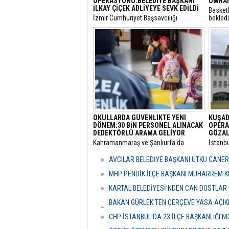
OPERASYONU:BELEDİYE BAŞKANI
ÜMRAN
İLKAY ÇİÇEK ADLİYEYE SEVK EDİLDİ
Basket
​İzmir Cumhuriyet Başsavcılığı
bekled
tarafından yürütülen 'rüşvet' ve 'irtikap'
Turnuva
soruşturması kapsamında gözaltına
Santral
alınan Menderes Belediye Başkanı İlkay
gerçekl
Çiçek’in de aralarında bulunduğu 16
şüpheli adliyeye sevk edildi.
OKULLARDA GÜVENLİKTE YENİ
KUŞAD
DÖNEM:30 BİN PERSONEL ALINACAK
OPERA
DEDEKTÖRLÜ ARAMA GELİYOR
GÖZAL
​Kahramanmaraş ve Şanlıurfa'da
​İstanb
meydana gelen okul saldırılarının
bünyes
ardından eğitim kurumlarındaki
"rüşvet
AVCILAR BELEDİYE BAŞKANI UTKU CANE
güvenlik önlemleri baştan aşağı
Kuşada
yenileniyor.
dalga 
MHP PENDİK İLÇE BAŞKANI MUHARREM KI
KARTAL BELEDİYESİ’NDEN CAN DOSTLAR İ
BAKAN GÜRLEK'TEN ÇERÇEVE YASA AÇIKLA
HASSASİYETİDİR''
CHP İSTANBUL'DA 23 İLÇE BAŞKANLIĞI'