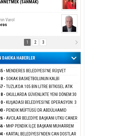
ANNETMEK (SANMAK)
in Varol
oros
1
2
3
NALİZ/ ODABAŞ
ranlık DNA Kuşaklararası
ddetin Biyolojik Faturası
 DAKİKA HABERLER
yar Adıyaman
en Bu Sahaya Sığmazam
45 -
MENDERES BELEDİYESİ'NE RÜŞVET
RASYONU:BELEDİYE BAŞKANI İLKAY ÇİÇEK
18 -
SOKAK BASKETBOLUNUN KALBİ
İYEYE SEVK EDİLDİ
ANİYE’DE ATACAK
57 -
TUZLA'DA 105 BİN LİTRE BİTKİSEL ATIK
san Ali Çölük
r Satırın İçindeki İnsan
 TOPLANDI
18 -
OKULLARDA GÜVENLİKTE YENİ DÖNEM:30
 PERSONEL ALINACAK DEDEKTÖRLÜ ARAMA
10 -
KUŞADASI BELEDİYESİ'NE OPERASYON: 3
İYOR
GADA 15 GÖZALTI
00 -
PENDİK MÜFTÜSÜ DR.ABDÜLHAMİD
gi Kılıç
İVAS: ATEŞE ATILAN VİCDAN
LİVAN BASIN MENSUPLARINI AĞIRLADI
26 -
AVCILAR BELEDİYE BAŞKANI UTKU CANER
KAYA HAKKINDA TAHLİYE KARARI
56 -
MHP PENDİK İLÇE BAŞKANI MUHARREM
 KARTAL ORDULULAR DERNEĞİ HEYETİNİ
ARIŞ BAŞARSLAN
04 -
KARTAL BELEDİYESİ’NDEN CAN DOSTLAR