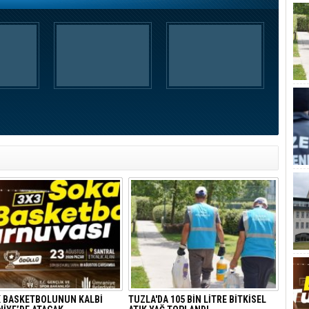
 BASKETBOLUNUN KALBİ
TUZLA'DA 105 BİN LİTRE BİTKİSEL