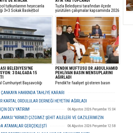
İYE’DE ATACAK
ATIK YAĞ TOPLANDI
bol tutkunlarının heyecanla
Tuzla Belediyesi tarafından ilçede
iği 3×3 Sokak Basketbol
yürütülen çalışmalar kapsamında 2026
sı, bu yıl 7’nci kez Ümraniye
yılında 105 bin litre bitkisel atık yağ
 Etkinlik Alanı’nda
toplandı.
eştirilecek.
ASI BELEDİYESİ'NE
PENDİK MÜFTÜSÜ DR.ABDÜLHAMİD
SYON: 3 DALGADA 15
PEHLİVAN BASIN MENSUPLARINI
TI
AĞIRLADI
ul Cumhuriyet Başsavcılığı
​Pendik’te faaliyet gösteren basın
inde yürütülen kapsamlı
mensupları, Pendik İlçe Müftülüğü
" ve "irtikap" soruşturmasında
görevine başlayan Dr. Abdulhamid
R ÇANKAYA HAKKINDA TAHLİYE KARARI
sı Belediyesi’ne yönelik üçüncü
Pehlivan’ı makamında ziyaret ederek
06 Ağustos 2026 Perşembe 18:26
operasyonu düzenlendi.
yeni görevi için tebriklerini iletti.
R KARTAL ORDULULAR DERNEĞİ HEYETİNİ AĞIRLADI
06 Ağustos 2026 Perşembe 17:56
ÇİN DEV YATIRIM!
06 Ağustos 2026 Perşembe 15:04
MASI:''KIRMIZI ÇİZGİMİZ ŞEHİT AİLELERİ VE GAZİLERİMİZİN
NDA ATAMALAR GERÇEKLEŞTİ
06 Ağustos 2026 Perşembe 12:58
06 Ağustos 2026 Perşembe 14:48