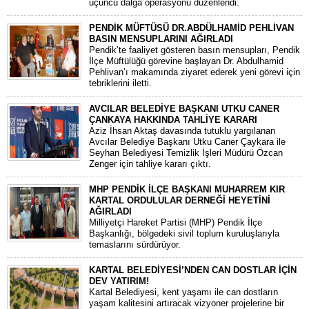
üçüncü dalga operasyonu düzenlendi.
PENDİK MÜFTÜSÜ DR.ABDÜLHAMİD PEHLİVAN
BASIN MENSUPLARINI AĞIRLADI
​Pendik’te faaliyet gösteren basın mensupları, Pendik
İlçe Müftülüğü görevine başlayan Dr. Abdulhamid
Pehlivan’ı makamında ziyaret ederek yeni görevi için
tebriklerini iletti.
AVCILAR BELEDİYE BAŞKANI UTKU CANER
ÇANKAYA HAKKINDA TAHLİYE KARARI
​Aziz İhsan Aktaş davasında tutuklu yargılanan
Avcılar Belediye Başkanı Utku Caner Çaykara ile
Seyhan Belediyesi Temizlik İşleri Müdürü Özcan
Zenger için tahliye kararı çıktı.
MHP PENDİK İLÇE BAŞKANI MUHARREM KIR
KARTAL ORDULULAR DERNEĞİ HEYETİNİ
AĞIRLADI
​Milliyetçi Hareket Partisi (MHP) Pendik İlçe
Başkanlığı, bölgedeki sivil toplum kuruluşlarıyla
temaslarını sürdürüyor.
KARTAL BELEDİYESİ’NDEN CAN DOSTLAR İÇİN
DEV YATIRIM!
Kartal Belediyesi, kent yaşamı ile can dostların
yaşam kalitesini artıracak vizyoner projelerine bir