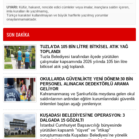
UYARI:
Küfür, hakaret, rencide edici cümleler veya imalar, inançlara saldırı içeren,
imla kuralları ile yazılmamış,
Türkçe karakter kullanılmayan ve büyük harflerle yazılmış yorumlar
onaylanmamaktadır.
SON DAKİKA
TUZLA'DA 105 BİN LİTRE BİTKİSEL ATIK YAĞ
TOPLANDI
Tuzla Belediyesi tarafından ilçede yürütülen
çalışmalar kapsamında 2026 yılında 105 bin litre
bitkisel atık yağ toplandı.
OKULLARDA GÜVENLİKTE YENİ DÖNEM:30 BİN
PERSONEL ALINACAK DEDEKTÖRLÜ ARAMA
GELİYOR
​Kahramanmaraş ve Şanlıurfa'da meydana gelen okul
saldırılarının ardından eğitim kurumlarındaki güvenlik
önlemleri baştan aşağı yenileniyor.
KUŞADASI BELEDİYESİ'NE OPERASYON: 3
DALGADA 15 GÖZALTI
​İstanbul Cumhuriyet Başsavcılığı bünyesinde
yürütülen kapsamlı "rüşvet" ve "irtikap"
soruşturmasında Kuşadası Belediyesi’ne yönelik