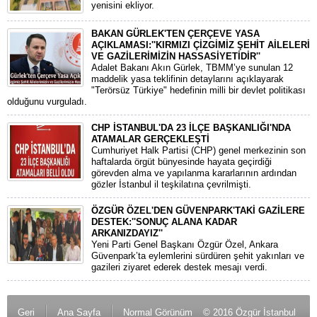
yenisini ekliyor.
BAKAN GÜRLEK'TEN ÇERÇEVE YASA
AÇIKLAMASI:''KIRMIZI ÇİZGİMİZ ŞEHİT AİLELERİ
VE GAZİLERİMİZİN HASSASİYETİDİR''
Adalet Bakanı Akın Gürlek, TBMM’ye sunulan 12
maddelik yasa teklifinin detaylarını açıklayarak
"Terörsüz Türkiye" hedefinin milli bir devlet politikası
olduğunu vurguladı.
CHP İSTANBUL'DA 23 İLÇE BAŞKANLIĞI'NDA
ATAMALAR GERÇEKLEŞTİ
​Cumhuriyet Halk Partisi (CHP) genel merkezinin son
haftalarda örgüt bünyesinde hayata geçirdiği
görevden alma ve yapılanma kararlarının ardından
gözler İstanbul il teşkilatına çevrilmişti.
ÖZGÜR ÖZEL'DEN GÜVENPARK'TAKİ GAZİLERE
DESTEK:''SONUÇ ALANA KADAR
ARKANIZDAYIZ''
​Yeni Parti Genel Başkanı Özgür Özel, Ankara
Güvenpark’ta eylemlerini sürdüren şehit yakınları ve
gazileri ziyaret ederek destek mesajı verdi.
Geri
Ana Sayfa
Normal Görünüm
© 2016 Özgür İstanbul