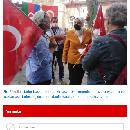
,
,
,
Etiketler:
tader başkanı ebubekir taşyürek
ermenistan
azerbaycan
basın
,
,
,
açıklaması
birleşmiş milletler
dağlık karabağ
kartal merkez camii
Yorumlar