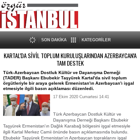
SON DAKİKA
KATEGORİLER
KARTAL'DA SİVİL TOPLUM KURULUŞLARINDAN AZERBAYCAN'A
TAM DESTEK
Türk-Azerbaycan Dostluk Kültür ve Dayanışma Derneği
(TADER) Başkanı Ebubekir Taşyürek Kartal'da sivil toplum
örgütleriyle bir araya gelerek Ermenistan'ın Azerbaycan'ı işgal
etmesiyle ilgili basın açıklaması düzenledi.
17 Ekim 2020 Cumartesi 14:41
Türk Azerbaycan Dostluk Kültür ve
Dayanışma Derneği Başkanı Ebubekir
Taşyürek Ermenistan'ın Dağlık Karabağ bölgesini işgal etmesiyle
ilgili Kartal Merkez Camii önünde basın açıklamasında bulundu.
Ebubekir Taşyürek Ermenistan'ın Azerbaycan topraklarını işgal