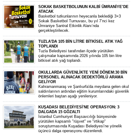
SOKAK BASKETBOLUNUN KALBİ ÜMRANİYE’DE
ATACAK
Basketbol tutkunlarının heyecanla beklediği 3×3
Sokak Basketbol Turnuvası, bu yıl 7’nci kez
Ümraniye Santral Etkinlik Alanı’nda
gerçekleştirilecek.
TUZLA'DA 105 BİN LİTRE BİTKİSEL ATIK YAĞ
TOPLANDI
Tuzla Belediyesi tarafından ilçede yürütülen
çalışmalar kapsamında 2026 yılında 105 bin litre
bitkisel atık yağ toplandı.
OKULLARDA GÜVENLİKTE YENİ DÖNEM:30 BİN
PERSONEL ALINACAK DEDEKTÖRLÜ ARAMA
GELİYOR
​Kahramanmaraş ve Şanlıurfa'da meydana gelen okul
saldırılarının ardından eğitim kurumlarındaki güvenlik
önlemleri baştan aşağı yenileniyor.
KUŞADASI BELEDİYESİ'NE OPERASYON: 3
DALGADA 15 GÖZALTI
​İstanbul Cumhuriyet Başsavcılığı bünyesinde
yürütülen kapsamlı "rüşvet" ve "irtikap"
soruşturmasında Kuşadası Belediyesi’ne yönelik
üçüncü dalga operasyonu düzenlendi.