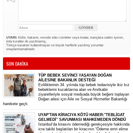
UYARI:
Küfür, hakaret, rencide edici cümleler veya imalar, inançlara saldırı içeren,
imla kuralları ile yazılmamış,
Türkçe karakter kullanılmayan ve büyük harflerle yazılmış yorumlar
onaylanmamaktadır.
SON DAKİKA
TÜP BEBEK SEVİNCİ YAŞAYAN DOĞAN
AİLESİNE BAKANLIK DESTEĞİ
​Evliliklerinin 34. yılında tüp bebek tedavisiyle ikiz kız
bebeklerini kucaklarına alan ve Anıtkabir
ziyaretleriyle sosyal medyada büyük beğeni toplayan
Doğan ailesi için Aile ve Sosyal Hizmetler Bakanlığı
harekete geçti.
UYAP'TAN KİRACIYA KÖTÜ HABER:''TEBLİGAT
GELMEDİ'' SAVUNMASI MAHKEMEDEN DÖNDÜ
​İstanbul’da kirasını ödemediği gerekçesiyle hakkında
icra takibi başlatılan bir kiracının “Ödeme emri elime