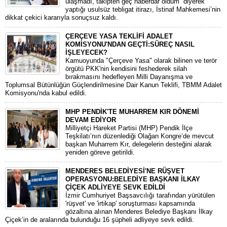
ulaşmadı, takipten geç haberdar oldum” diyerek
yaptığı usulsüz tebligat itirazı, İstinaf Mahkemesi’nin
dikkat çekici kararıyla sonuçsuz kaldı.
ÇERÇEVE YASA TEKLİFİ ADALET
KOMİSYONU'NDAN GEÇTİ:SÜREÇ NASIL
İŞLEYECEK?
​Kamuoyunda "Çerçeve Yasa" olarak bilinen ve terör
örgütü PKK'nin kendisini feshederek silah
bırakmasını hedefleyen Milli Dayanışma ve
Toplumsal Bütünlüğün Güçlendirilmesine Dair Kanun Teklifi, TBMM Adalet
Komisyonu'nda kabul edildi.
MHP PENDİK'TE MUHARREM KIR DÖNEMİ
DEVAM EDİYOR
​Milliyetçi Hareket Partisi (MHP) Pendik İlçe
Teşkilatı’nın düzenlediği Olağan Kongre’de mevcut
başkan Muharrem Kır, delegelerin desteğini alarak
yeniden göreve getirildi.
MENDERES BELEDİYESİ'NE RÜŞVET
OPERASYONU:BELEDİYE BAŞKANI İLKAY
ÇİÇEK ADLİYEYE SEVK EDİLDİ
​İzmir Cumhuriyet Başsavcılığı tarafından yürütülen
'rüşvet' ve 'irtikap' soruşturması kapsamında
gözaltına alınan Menderes Belediye Başkanı İlkay
Çiçek’in de aralarında bulunduğu 16 şüpheli adliyeye sevk edildi.