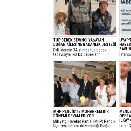
TÜP BEBEK SEVİNCİ YAŞAYAN
UYAP'
DOĞAN AİLESİNE BAKANLIK DESTEĞİ
HABER:
SAVUN
​Evliliklerinin 34. yılında tüp bebek
tedavisiyle ikiz kız bebeklerini
​İstanb
kucaklarına alan ve Anıtkabir
gerekçe
ziyaretleriyle sosyal medyada büyük
başlatı
beğeni toplayan Doğan ailesi için Aile
elime 
ve Sosyal Hizmetler Bakanlığı harekete
oldum” 
geçti.
itirazı
çekici 
MHP PENDİK'TE MUHARREM KIR
MENDE
DÖNEMİ DEVAM EDİYOR
OPERA
İLKAY 
​Milliyetçi Hareket Partisi (MHP) Pendik
İlçe Teşkilatı’nın düzenlediği Olağan
​İzmir 
Kongre’de mevcut başkan Muharrem
tarafın