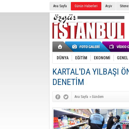
Ana Sayfa
Günün Haberleri
Arşiv
Sitene
DÜNYA
EĞİTİM
EKONOMİ
GENEL
KARTAL'DA YILBAŞI Ö
DENETİM
Ana Sayfa
»
Gündem