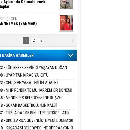
z Aylarında Okunabilecek
taplar
İBEL ÇEÇEN
ANNETMEK (SANMAK)
1
2
3
NALİZ/ ODABAŞ
ranlık DNA Kuşaklararası
ddetin Biyolojik Faturası
 DAKİKA HABERLER
yar Adıyaman
en Bu Sahaya Sığmazam
32 -
TÜP BEBEK SEVİNCİ YAŞAYAN DOĞAN
ESİNE BAKANLIK DESTEĞİ
08 -
UYAP'TAN KİRACIYA KÖTÜ
ER:''TEBLİGAT GELMEDİ'' SAVUNMASI
22 -
ÇERÇEVE YASA TEKLİFİ ADALET
san Ali Çölük
HKEMEDEN DÖNDÜ
r Satırın İçindeki İnsan
İSYONU'NDAN GEÇTİ:SÜREÇ NASIL
38 -
MHP PENDİK'TE MUHARREM KIR DÖNEMİ
EYECEK?
AM EDİYOR
45 -
MENDERES BELEDİYESİ'NE RÜŞVET
RASYONU:BELEDİYE BAŞKANI İLKAY ÇİÇEK
18 -
SOKAK BASKETBOLUNUN KALBİ
gi Kılıç
İVAS: ATEŞE ATILAN VİCDAN
İYEYE SEVK EDİLDİ
ANİYE’DE ATACAK
57 -
TUZLA'DA 105 BİN LİTRE BİTKİSEL ATIK
 TOPLANDI
18 -
OKULLARDA GÜVENLİKTE YENİ DÖNEM:30
 PERSONEL ALINACAK DEDEKTÖRLÜ ARAMA
ARIŞ BAŞARSLAN
10 -
KUŞADASI BELEDİYESİ'NE OPERASYON: 3