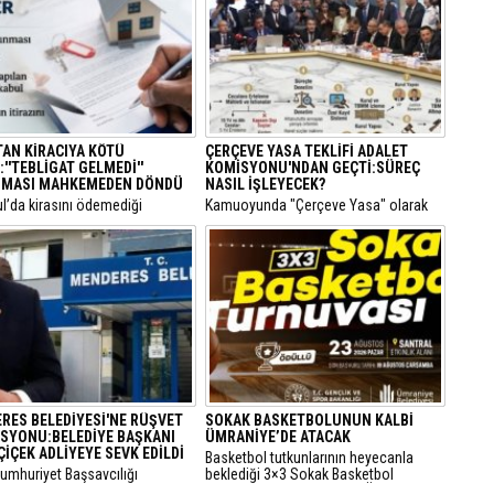
TAN KİRACIYA KÖTÜ
ÇERÇEVE YASA TEKLİFİ ADALET
''TEBLİGAT GELMEDİ''
KOMİSYONU'NDAN GEÇTİ:SÜREÇ
MASI MAHKEMEDEN DÖNDÜ
NASIL İŞLEYECEK?
ul’da kirasını ödemediği
​Kamuoyunda "Çerçeve Yasa" olarak
siyle hakkında icra takibi
bilinen ve terör örgütü PKK'nin
lan bir kiracının “Ödeme emri
kendisini feshederek silah bırakmasını
ulaşmadı, takipten geç haberdar
hedefleyen Milli Dayanışma ve
diyerek yaptığı usulsüz tebligat
Toplumsal Bütünlüğün
, İstinaf Mahkemesi’nin dikkat
Güçlendirilmesine Dair Kanun Teklifi,
kararıyla sonuçsuz kaldı.
TBMM Adalet Komisyonu'nda kabul
edildi.
RES BELEDİYESİ'NE RÜŞVET
SOKAK BASKETBOLUNUN KALBİ
SYONU:BELEDİYE BAŞKANI
ÜMRANİYE’DE ATACAK
ÇİÇEK ADLİYEYE SEVK EDİLDİ
Basketbol tutkunlarının heyecanla
Cumhuriyet Başsavcılığı
beklediği 3×3 Sokak Basketbol
dan yürütülen 'rüşvet' ve 'irtikap'
Turnuvası, bu yıl 7’nci kez Ümraniye