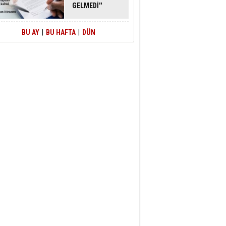
GELMEDİ''
SAVUNMASI
MAHKEMEDEN
DÖNDÜ
BU AY
|
BU HAFTA
|
DÜN