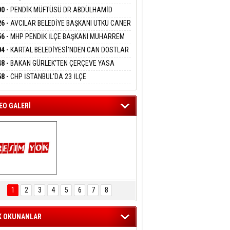
DANMAK
İYOR
GADA 15 GÖZALTI
00 -
PENDİK MÜFTÜSÜ DR.ABDÜLHAMİD
LİVAN BASIN MENSUPLARINI AĞIRLADI
26 -
AVCILAR BELEDİYE BAŞKANI UTKU CANER
eltem Kaynas
KAYA HAKKINDA TAHLİYE KARARI
56 -
MHP PENDİK İLÇE BAŞKANI MUHARREM
FFETMEYECEĞİM!
 KARTAL ORDULULAR DERNEĞİ HEYETİNİ
04 -
KARTAL BELEDİYESİ’NDEN CAN DOSTLAR
RLADI
N DEV YATIRIM!
48 -
BAKAN GÜRLEK'TEN ÇERÇEVE YASA
KLAMASI:''KIRMIZI ÇİZGİMİZ ŞEHİT AİLELERİ
58 -
CHP İSTANBUL'DA 23 İLÇE
GAZİLERİMİZİN HASSASİYETİDİR''
KANLIĞI'NDA ATAMALAR GERÇEKLEŞTİ
EO GALERİ
ARTAL ENGELSİZ 
AŞAM FESTİVALİ 
1
2
3
4
5
6
7
8
KONSERİ 
LEYİCİLERİ MEST 
ETTİ
K OKUNANLAR