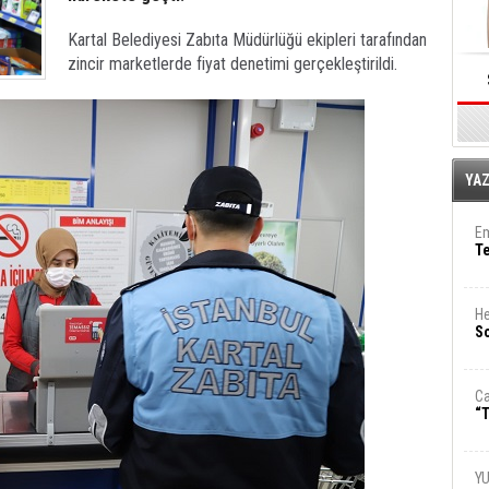
Kartal Belediyesi Zabıta Müdürlüğü ekipleri tarafından
zincir marketlerde fiyat denetimi gerçekleştirildi.
E
YA
Em
T
He
So
Ca
“T
Y