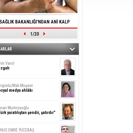
SAĞLIK BAKANLIĞI'NDAN ANİ KALP
YALNIZLIK YAŞLI BİREY
1/20
DURMALARINA HIZLI MÜDAHALE
SORUNLARA NEDEN OL
DİLMESİNE YÖNELİK ÖNLENMESİ İÇİN
ZARLAR
ÖNEMLİ ADIM
in Varol
ezgah
rgünlü/Mali Müşavir
syal medya ahlâkı
nan Murtezaoğlu
ürk yaratılıştan şendir, şatırdır”
UNUS EMRE YÜCEBAŞ