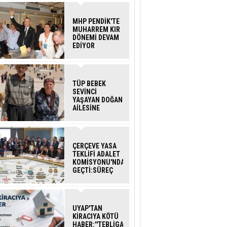
MHP PENDİK'TE
MUHARREM KIR
DÖNEMİ DEVAM
EDİYOR
TÜP BEBEK
SEVİNCİ
YAŞAYAN DOĞAN
AİLESİNE
BAKANLIK
DESTEĞİ
ÇERÇEVE YASA
TEKLİFİ ADALET
KOMİSYONU'NDAN
GEÇTİ:SÜREÇ
NASIL
İŞLEYECEK?
UYAP'TAN
KİRACIYA KÖTÜ
HABER:''TEBLİGAT