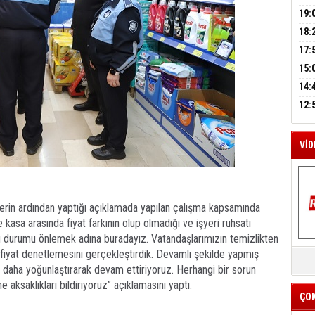
A
GEL
DAL
19:
PEH
18:
M
ÇAN
17:
A
KIR
15:
AĞI
İÇİ
14:
AÇI
12:
VE 
BAŞ
VİD
rin ardından yaptığı açıklamada yapılan çalışma kapsamında
e kasa arasında fiyat farkının olup olmadığı ve işyeri ruhsatı
 bu durumu önlemek adına buradayız. Vatandaşlarımızın temizlikten
K
 fiyat denetlemesini gerçekleştirdik. Devamlı şekilde yapmış
Y
 daha yoğunlaştırarak devam ettiriyoruz. Herhangi bir sorun
İZ
aksaklıkları bildiriyoruz” açıklamasını yaptı.
ÇO