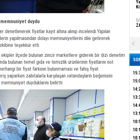
Ya
Ki
S
n memnuniyet duydu
Z
 denetlenerek fiyatlar kayıt altına alınıp incelendi.Yapılan
erin yapılmasından dolayı memnuniyetlerini dile getirerek
A
kibine teşekkür etti.
Ka
Şi
 ekipler ilçede bulunan zincir marketlere giderek bir dizi denetim
SON
nda bulunan temel gıda ve temizlik ürünlerinin fiyatlarını not
Şi
 herhangi bir fiyat farkının bulunmaması ve fahiş fiyat
B
15:
riş yaparken zabıtalarla karşılaşan vatandaşların beğenisini
AİL
15:
memnuniyet duyduklarını belirtti.
HAB
14:
Ha
MA
Bi
KOM
13:
İŞL
DEV
14:
OPE
13:
Ez
S
ADL
ÜMR
10:
YAĞ
10:
BİN
B
10: