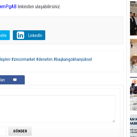
g8wmPgAB
linkinden ulaşabilirsiniz.
etle
LinkedIn
ekipleri #zincirmarket #denetim #başkangökhanyüksel
arı