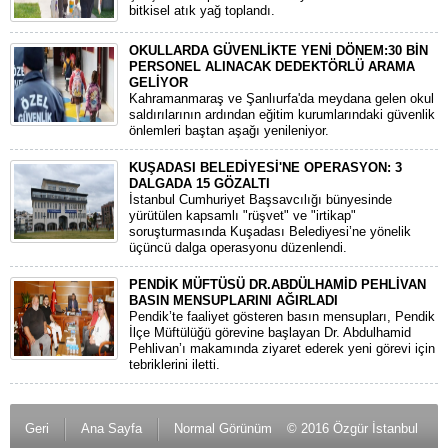
bitkisel atık yağ toplandı.
OKULLARDA GÜVENLİKTE YENİ DÖNEM:30 BİN
PERSONEL ALINACAK DEDEKTÖRLÜ ARAMA
GELİYOR
​Kahramanmaraş ve Şanlıurfa'da meydana gelen okul
saldırılarının ardından eğitim kurumlarındaki güvenlik
önlemleri baştan aşağı yenileniyor.
KUŞADASI BELEDİYESİ'NE OPERASYON: 3
DALGADA 15 GÖZALTI
​İstanbul Cumhuriyet Başsavcılığı bünyesinde
yürütülen kapsamlı "rüşvet" ve "irtikap"
soruşturmasında Kuşadası Belediyesi’ne yönelik
üçüncü dalga operasyonu düzenlendi.
PENDİK MÜFTÜSÜ DR.ABDÜLHAMİD PEHLİVAN
BASIN MENSUPLARINI AĞIRLADI
​Pendik’te faaliyet gösteren basın mensupları, Pendik
İlçe Müftülüğü görevine başlayan Dr. Abdulhamid
Pehlivan’ı makamında ziyaret ederek yeni görevi için
tebriklerini iletti.
Geri
Ana Sayfa
Normal Görünüm
© 2016 Özgür İstanbul