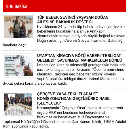
SON DAKİKA
TÜP BEBEK SEVİNCİ YAŞAYAN DOĞAN
AİLESİNE BAKANLIK DESTEĞİ
​Evliliklerinin 34. yılında tüp bebek tedavisiyle ikiz kız
bebeklerini kucaklarına alan ve Anıtkabir
ziyaretleriyle sosyal medyada büyük beğeni toplayan
Doğan ailesi için Aile ve Sosyal Hizmetler Bakanlığı
harekete geçti.
UYAP'TAN KİRACIYA KÖTÜ HABER:''TEBLİGAT
GELMEDİ'' SAVUNMASI MAHKEMEDEN DÖNDÜ
​İstanbul’da kirasını ödemediği gerekçesiyle hakkında
icra takibi başlatılan bir kiracının “Ödeme emri elime
ulaşmadı, takipten geç haberdar oldum” diyerek
yaptığı usulsüz tebligat itirazı, İstinaf Mahkemesi’nin
dikkat çekici kararıyla sonuçsuz kaldı.
ÇERÇEVE YASA TEKLİFİ ADALET
KOMİSYONU'NDAN GEÇTİ:SÜREÇ NASIL
İŞLEYECEK?
​Kamuoyunda "Çerçeve Yasa" olarak bilinen ve terör
örgütü PKK'nin kendisini feshederek silah
bırakmasını hedefleyen Milli Dayanışma ve
Toplumsal Bütünlüğün Güçlendirilmesine Dair Kanun Teklifi, TBMM Adalet
Komisyonu'nda kabul edildi.