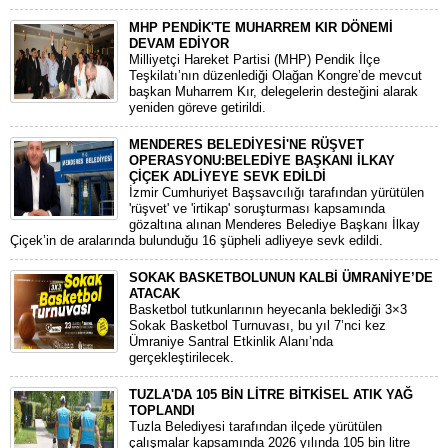
MHP PENDİK'TE MUHARREM KIR DÖNEMİ
DEVAM EDİYOR
​Milliyetçi Hareket Partisi (MHP) Pendik İlçe
Teşkilatı’nın düzenlediği Olağan Kongre’de mevcut
başkan Muharrem Kır, delegelerin desteğini alarak
yeniden göreve getirildi.
MENDERES BELEDİYESİ'NE RÜŞVET
OPERASYONU:BELEDİYE BAŞKANI İLKAY
ÇİÇEK ADLİYEYE SEVK EDİLDİ
​İzmir Cumhuriyet Başsavcılığı tarafından yürütülen
'rüşvet' ve 'irtikap' soruşturması kapsamında
gözaltına alınan Menderes Belediye Başkanı İlkay
Çiçek’in de aralarında bulunduğu 16 şüpheli adliyeye sevk edildi.
SOKAK BASKETBOLUNUN KALBİ ÜMRANİYE’DE
ATACAK
Basketbol tutkunlarının heyecanla beklediği 3×3
Sokak Basketbol Turnuvası, bu yıl 7’nci kez
Ümraniye Santral Etkinlik Alanı’nda
gerçekleştirilecek.
TUZLA'DA 105 BİN LİTRE BİTKİSEL ATIK YAĞ
TOPLANDI
Tuzla Belediyesi tarafından ilçede yürütülen
çalışmalar kapsamında 2026 yılında 105 bin litre