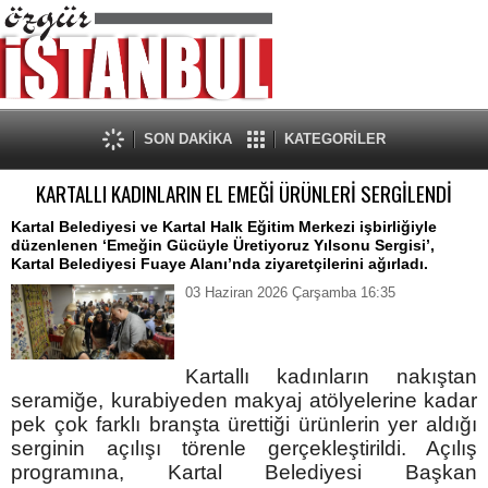
SON DAKİKA
KATEGORİLER
KARTALLI KADINLARIN EL EMEĞİ ÜRÜNLERİ SERGİLENDİ
Kartal Belediyesi ve Kartal Halk Eğitim Merkezi işbirliğiyle
düzenlenen ‘Emeğin Gücüyle Üretiyoruz Yılsonu Sergisi’,
Kartal Belediyesi Fuaye Alanı’nda ziyaretçilerini ağırladı.
03 Haziran 2026 Çarşamba 16:35
Kartallı kadınların nakıştan
seramiğe, kurabiyeden makyaj atölyelerine kadar
pek çok farklı branşta ürettiği ürünlerin yer aldığı
serginin açılışı törenle gerçekleştirildi. Açılış
programına, Kartal Belediyesi Başkan