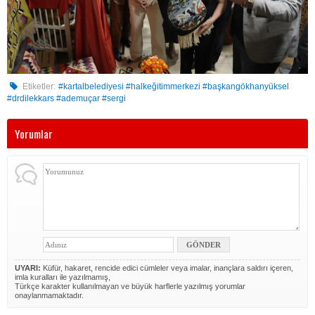
Etiketler:
#kartalbelediyesi #halkeğitimmerkezi #başkangökhanyüksel
#drdilekkars #ademuçar #sergi
Yorumlar
UYARI:
Küfür, hakaret, rencide edici cümleler veya imalar, inançlara saldırı içeren,
imla kuralları ile yazılmamış,
Türkçe karakter kullanılmayan ve büyük harflerle yazılmış yorumlar
onaylanmamaktadır.