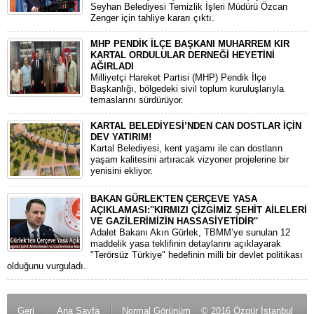
Seyhan Belediyesi Temizlik İşleri Müdürü Özcan
Zenger için tahliye kararı çıktı.
MHP PENDİK İLÇE BAŞKANI MUHARREM KIR
KARTAL ORDULULAR DERNEĞİ HEYETİNİ
AĞIRLADI
​Milliyetçi Hareket Partisi (MHP) Pendik İlçe
Başkanlığı, bölgedeki sivil toplum kuruluşlarıyla
temaslarını sürdürüyor.
KARTAL BELEDİYESİ’NDEN CAN DOSTLAR İÇİN
DEV YATIRIM!
Kartal Belediyesi, kent yaşamı ile can dostların
yaşam kalitesini artıracak vizyoner projelerine bir
yenisini ekliyor.
BAKAN GÜRLEK'TEN ÇERÇEVE YASA
AÇIKLAMASI:''KIRMIZI ÇİZGİMİZ ŞEHİT AİLELERİ
VE GAZİLERİMİZİN HASSASİYETİDİR''
Adalet Bakanı Akın Gürlek, TBMM’ye sunulan 12
maddelik yasa teklifinin detaylarını açıklayarak
"Terörsüz Türkiye" hedefinin milli bir devlet politikası
olduğunu vurguladı.
Geri
Ana Sayfa
Normal Görünüm
© 2016 Özgür İstanbul