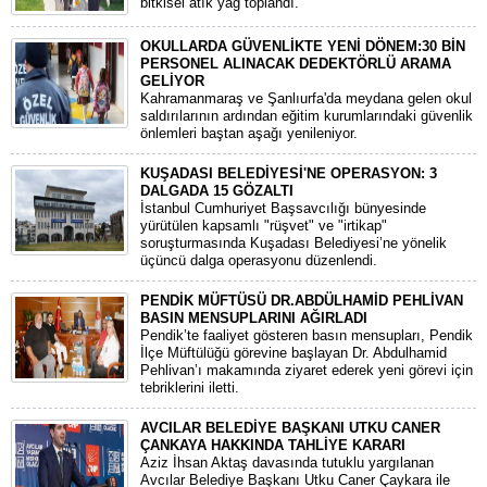
bitkisel atık yağ toplandı.
OKULLARDA GÜVENLİKTE YENİ DÖNEM:30 BİN
PERSONEL ALINACAK DEDEKTÖRLÜ ARAMA
GELİYOR
​Kahramanmaraş ve Şanlıurfa'da meydana gelen okul
saldırılarının ardından eğitim kurumlarındaki güvenlik
önlemleri baştan aşağı yenileniyor.
KUŞADASI BELEDİYESİ'NE OPERASYON: 3
DALGADA 15 GÖZALTI
​İstanbul Cumhuriyet Başsavcılığı bünyesinde
yürütülen kapsamlı "rüşvet" ve "irtikap"
soruşturmasında Kuşadası Belediyesi’ne yönelik
üçüncü dalga operasyonu düzenlendi.
PENDİK MÜFTÜSÜ DR.ABDÜLHAMİD PEHLİVAN
BASIN MENSUPLARINI AĞIRLADI
​Pendik’te faaliyet gösteren basın mensupları, Pendik
İlçe Müftülüğü görevine başlayan Dr. Abdulhamid
Pehlivan’ı makamında ziyaret ederek yeni görevi için
tebriklerini iletti.
AVCILAR BELEDİYE BAŞKANI UTKU CANER
ÇANKAYA HAKKINDA TAHLİYE KARARI
​Aziz İhsan Aktaş davasında tutuklu yargılanan
Avcılar Belediye Başkanı Utku Caner Çaykara ile