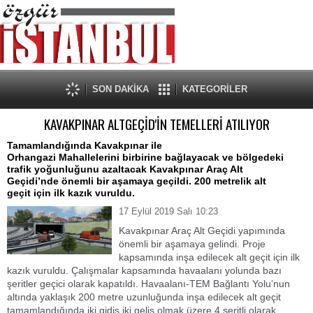
SON DAKİKA
KATEGORİLER
KAVAKPINAR ALTGEÇİD'İN TEMELLERİ ATILIYOR
Tamamlandığında Kavakpınar ile
Orhangazi Mahallelerini birbirine bağlayacak ve bölgedeki
trafik yoğunluğunu azaltacak Kavakpınar Araç Alt
Geçidi’nde önemli bir aşamaya geçildi. 200 metrelik alt
geçit için ilk kazık vuruldu.
17 Eylül 2019 Salı 10:23
Kavakpınar Araç Alt Geçidi yapımında
önemli bir aşamaya gelindi. Proje
kapsamında inşa edilecek alt geçit için ilk
kazık vuruldu. Çalışmalar kapsamında havaalanı yolunda bazı
şeritler geçici olarak kapatıldı. Havaalanı-TEM Bağlantı Yolu’nun
altında yaklaşık 200 metre uzunluğunda inşa edilecek alt geçit
tamamlandığında iki gidiş iki geliş olmak üzere 4 şeritli olarak