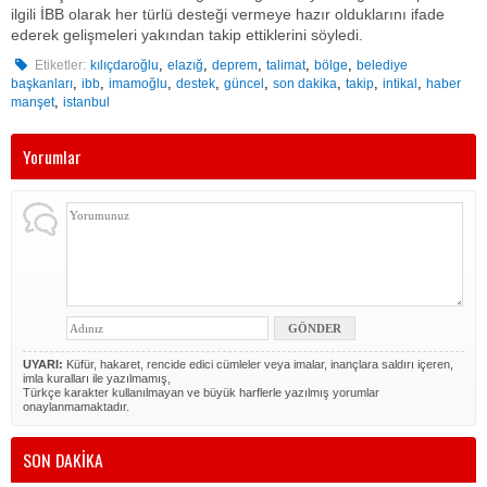
ilgili İBB olarak her türlü desteği vermeye hazır olduklarını ifade
ederek gelişmeleri yakından takip ettiklerini söyledi.
,
,
,
,
,
Etiketler:
kılıçdaroğlu
elazığ
deprem
talimat
bölge
belediye
,
,
,
,
,
,
,
,
başkanları
ibb
imamoğlu
destek
güncel
son dakika
takip
intikal
haber
,
manşet
istanbul
Yorumlar
UYARI:
Küfür, hakaret, rencide edici cümleler veya imalar, inançlara saldırı içeren,
imla kuralları ile yazılmamış,
Türkçe karakter kullanılmayan ve büyük harflerle yazılmış yorumlar
onaylanmamaktadır.
SON DAKİKA