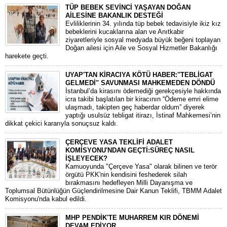
TÜP BEBEK SEVİNCİ YAŞAYAN DOĞAN
AİLESİNE BAKANLIK DESTEĞİ
​Evliliklerinin 34. yılında tüp bebek tedavisiyle ikiz kız
bebeklerini kucaklarına alan ve Anıtkabir
ziyaretleriyle sosyal medyada büyük beğeni toplayan
Doğan ailesi için Aile ve Sosyal Hizmetler Bakanlığı
harekete geçti.
UYAP'TAN KİRACIYA KÖTÜ HABER:''TEBLİGAT
GELMEDİ'' SAVUNMASI MAHKEMEDEN DÖNDÜ
​İstanbul’da kirasını ödemediği gerekçesiyle hakkında
icra takibi başlatılan bir kiracının “Ödeme emri elime
ulaşmadı, takipten geç haberdar oldum” diyerek
yaptığı usulsüz tebligat itirazı, İstinaf Mahkemesi’nin
dikkat çekici kararıyla sonuçsuz kaldı.
ÇERÇEVE YASA TEKLİFİ ADALET
KOMİSYONU'NDAN GEÇTİ:SÜREÇ NASIL
İŞLEYECEK?
​Kamuoyunda "Çerçeve Yasa" olarak bilinen ve terör
örgütü PKK'nin kendisini feshederek silah
bırakmasını hedefleyen Milli Dayanışma ve
Toplumsal Bütünlüğün Güçlendirilmesine Dair Kanun Teklifi, TBMM Adalet
Komisyonu'nda kabul edildi.
MHP PENDİK'TE MUHARREM KIR DÖNEMİ
DEVAM EDİYOR