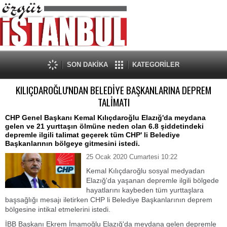
SON DAKİKA
KATEGORİLER
KILIÇDAROĞLU'NDAN BELEDİYE BAŞKANLARINA DEPREM
TALİMATI
CHP Genel Başkanı Kemal Kılıçdaroğlu Elazığ'da meydana
gelen ve 21 yurttaşın ölmüne neden olan 6.8 şiddetindeki
depremle ilgili talimat geçerek tüm CHP' li Belediye
Başkanlarının bölgeye gitmesini istedi.
25 Ocak 2020 Cumartesi 10:22
Kemal Kılıçdaroğlu sosyal medyadan
Elazığ'da yaşanan depremle ilgili bölgede
hayatlarını kaybeden tüm yurttaşlara
başsağlığı mesajı iletirken CHP li Belediye Başkanlarının deprem
bölgesine intikal etmelerini istedi.
İBB Başkanı Ekrem İmamoğlu Elazığ'da meydana gelen depremle