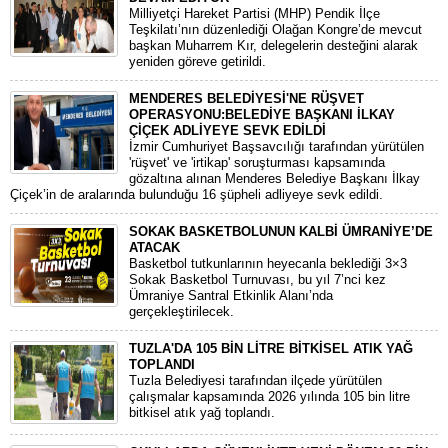
​Milliyetçi Hareket Partisi (MHP) Pendik İlçe
Teşkilatı’nın düzenlediği Olağan Kongre’de mevcut
başkan Muharrem Kır, delegelerin desteğini alarak
yeniden göreve getirildi.
MENDERES BELEDİYESİ'NE RÜŞVET
OPERASYONU:BELEDİYE BAŞKANI İLKAY
ÇİÇEK ADLİYEYE SEVK EDİLDİ
​İzmir Cumhuriyet Başsavcılığı tarafından yürütülen
'rüşvet' ve 'irtikap' soruşturması kapsamında
gözaltına alınan Menderes Belediye Başkanı İlkay
Çiçek’in de aralarında bulunduğu 16 şüpheli adliyeye sevk edildi.
SOKAK BASKETBOLUNUN KALBİ ÜMRANİYE’DE
ATACAK
Basketbol tutkunlarının heyecanla beklediği 3×3
Sokak Basketbol Turnuvası, bu yıl 7’nci kez
Ümraniye Santral Etkinlik Alanı’nda
gerçekleştirilecek.
TUZLA'DA 105 BİN LİTRE BİTKİSEL ATIK YAĞ
TOPLANDI
Tuzla Belediyesi tarafından ilçede yürütülen
çalışmalar kapsamında 2026 yılında 105 bin litre
bitkisel atık yağ toplandı.