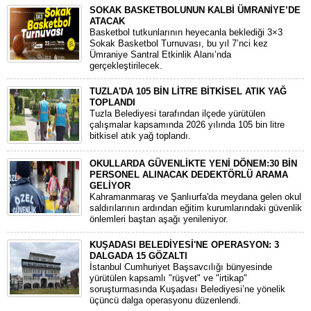
SOKAK BASKETBOLUNUN KALBİ ÜMRANİYE’DE
ATACAK
Basketbol tutkunlarının heyecanla beklediği 3×3
Sokak Basketbol Turnuvası, bu yıl 7’nci kez
Ümraniye Santral Etkinlik Alanı’nda
gerçekleştirilecek.
TUZLA'DA 105 BİN LİTRE BİTKİSEL ATIK YAĞ
TOPLANDI
Tuzla Belediyesi tarafından ilçede yürütülen
çalışmalar kapsamında 2026 yılında 105 bin litre
bitkisel atık yağ toplandı.
OKULLARDA GÜVENLİKTE YENİ DÖNEM:30 BİN
PERSONEL ALINACAK DEDEKTÖRLÜ ARAMA
GELİYOR
​Kahramanmaraş ve Şanlıurfa'da meydana gelen okul
saldırılarının ardından eğitim kurumlarındaki güvenlik
önlemleri baştan aşağı yenileniyor.
KUŞADASI BELEDİYESİ'NE OPERASYON: 3
DALGADA 15 GÖZALTI
​İstanbul Cumhuriyet Başsavcılığı bünyesinde
yürütülen kapsamlı "rüşvet" ve "irtikap"
soruşturmasında Kuşadası Belediyesi’ne yönelik
üçüncü dalga operasyonu düzenlendi.