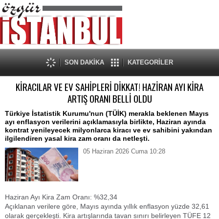
SON DAKİKA
KATEGORİLER
KİRACILAR VE EV SAHİPLERİ DİKKAT! HAZİRAN AYI KİRA
ARTIŞ ORANI BELLİ OLDU
​Türkiye İstatistik Kurumu'nun (TÜİK) merakla beklenen Mayıs
ayı enflasyon verilerini açıklamasıyla birlikte, Haziran ayında
kontrat yenileyecek milyonlarca kiracı ve ev sahibini yakından
ilgilendiren yasal kira zam oranı da netleşti.
05 Haziran 2026 Cuma 10:28
​Haziran Ayı Kira Zam Oranı: %32,34
​Açıklanan verilere göre, Mayıs ayında yıllık enflasyon yüzde 32,61
olarak gerçekleşti. Kira artışlarında tavan sınırı belirleyen TÜFE 12