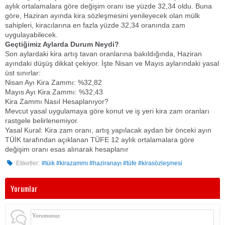
aylık ortalamalara göre değişim oranı ise yüzde 32,34 oldu. Buna
göre, Haziran ayında kira sözleşmesini yenileyecek olan mülk
sahipleri, kiracılarına en fazla yüzde 32,34 oranında zam
uygulayabilecek.
​Geçtiğimiz Aylarda Durum Neydi?
​Son aylardaki kira artış tavan oranlarına bakıldığında, Haziran
ayındaki düşüş dikkat çekiyor. İşte Nisan ve Mayıs aylarındaki yasal
üst sınırlar:
​Nisan Ayı Kira Zammı: %32,82
​Mayıs Ayı Kira Zammı: %32,43
​Kira Zammı Nasıl Hesaplanıyor?
​Mevcut yasal uygulamaya göre konut ve iş yeri kira zam oranları
rastgele belirlenemiyor.
​Yasal Kural: Kira zam oranı, artış yapılacak aydan bir önceki ayın
TÜİK tarafından açıklanan TÜFE 12 aylık ortalamalara göre
değişim oranı esas alınarak hesaplanır
Etiketler:
#tüik #kirazammı #haziranayı #tüfe #kirasözleşmesi
Yorumlar