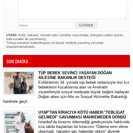
UYARI:
Küfür, hakaret, rencide edici cümleler veya imalar, inançlara saldırı içeren,
imla kuralları ile yazılmamış,
Türkçe karakter kullanılmayan ve büyük harflerle yazılmış yorumlar
onaylanmamaktadır.
SON DAKİKA
TÜP BEBEK SEVİNCİ YAŞAYAN DOĞAN
AİLESİNE BAKANLIK DESTEĞİ
​Evliliklerinin 34. yılında tüp bebek tedavisiyle ikiz kız
bebeklerini kucaklarına alan ve Anıtkabir
ziyaretleriyle sosyal medyada büyük beğeni toplayan
Doğan ailesi için Aile ve Sosyal Hizmetler Bakanlığı
harekete geçti.
UYAP'TAN KİRACIYA KÖTÜ HABER:''TEBLİGAT
GELMEDİ'' SAVUNMASI MAHKEMEDEN DÖNDÜ
​İstanbul’da kirasını ödemediği gerekçesiyle hakkında
icra takibi başlatılan bir kiracının “Ödeme emri elime
ulaşmadı, takipten geç haberdar oldum” diyerek