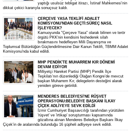
yaptığı usulsüz tebligat itirazı, İstinaf Mahkemesi’nin
dikkat çekici kararıyla sonuçsuz kaldı.
ÇERÇEVE YASA TEKLİFİ ADALET
KOMİSYONU'NDAN GEÇTİ:SÜREÇ NASIL
İŞLEYECEK?
​Kamuoyunda "Çerçeve Yasa" olarak bilinen ve terör
örgütü PKK'nin kendisini feshederek silah
bırakmasını hedefleyen Milli Dayanışma ve
Toplumsal Bütünlüğün Güçlendirilmesine Dair Kanun Teklifi, TBMM Adalet
Komisyonu'nda kabul edildi.
MHP PENDİK'TE MUHARREM KIR DÖNEMİ
DEVAM EDİYOR
​Milliyetçi Hareket Partisi (MHP) Pendik İlçe
Teşkilatı’nın düzenlediği Olağan Kongre’de mevcut
başkan Muharrem Kır, delegelerin desteğini alarak
yeniden göreve getirildi.
MENDERES BELEDİYESİ'NE RÜŞVET
OPERASYONU:BELEDİYE BAŞKANI İLKAY
ÇİÇEK ADLİYEYE SEVK EDİLDİ
​İzmir Cumhuriyet Başsavcılığı tarafından yürütülen
'rüşvet' ve 'irtikap' soruşturması kapsamında
gözaltına alınan Menderes Belediye Başkanı İlkay
Çiçek’in de aralarında bulunduğu 16 şüpheli adliyeye sevk edildi.