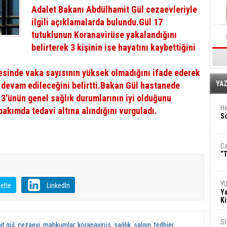
Adalet Bakanı Abdülhamit Gül cezaevleriyle
ilgili açıklamalarda bulundu.Gül 17
tutuklunun Koranavirüse yakalandığını
belirterek 3 kişinin ise hayatını kaybettiğini
esinde vaka sayısının yüksek olmadığını ifade ederek
E
YA
a devam edileceğini belirtti.Bakan Gül hastanede
3'ünün genel sağlık durumlarının iyi olduğunu
He
kımda tedavi altına alındığını vurguladı.
So
Ca
“T
Y
etle
LinkedIn
Ya
Ki
S
t gül
,
cezaevi
,
mahkumlar
,
koranavirüs
,
sağlık
,
salgın
,
tedbier
,