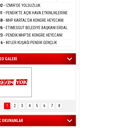
DANMAK
APLARA GEÇİYOR
KANI MERT POLAT OLDU
02 -
İZMİR'DE YOLSUZLUK
RASYONU:MENDERES BELEDİYE BAŞKANI
31 -
PENDİK'TE AÇIK HAVA ETKİNLİKLERİNE
AY ÇİÇEK DAHİL 13 KİŞİ GÖZALTINDA
eltem Kaynas
UN İLGİ:10 BİN ÇOCUK KATILIM SAĞLADI
48 -
MHP KARTAL'DA KONGRE HEYECANI:
FFETMEYECEĞİM!
İN UZUNKAYA'DAN ANLAMLI DAVET
26 -
ETİMESGUT BELEDİYE BAŞKANI ERDAL
İKÇİOĞLU TUTUKLANDI
23 -
PENDİK MHP'DE KONGRE HEYECANI:
ÜK BULUŞMA 8 AĞUSTOS'TA YAPILACAK
16 -
80'LER KUŞAĞI PENDİK GENÇLİK
PI'NDA BULUŞTU
EO GALERİ
ARTAL ENGELSİZ 
AŞAM FESTİVALİ 
1
2
3
4
5
6
7
8
KONSERİ 
LEYİCİLERİ MEST 
ETTİ
K OKUNANLAR