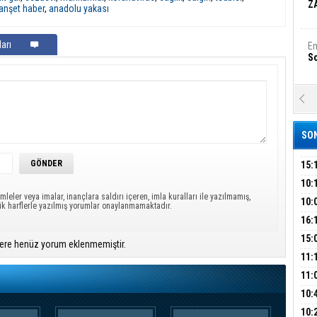
Z
nşet haber
,
anadolu yakası
arı
Em
S
A
Ka
Şi
SON
Şi
B
15:
ÇOC
10:
mleler veya imalar, inançlara saldırı içeren, imla kuralları ile yazılmamış,
BAŞ
10:
Ha
ük harflerle yazılmış yorumlar onaylanmamaktadır.
AĞB
Bi
OTO
16:
HAY
'TE
15:
ere henüz yorum eklenmemiştir.
İMZ
ÇOC
11:
Ez
S
BAŞ
11:
SİN
10:
EME
B
10: