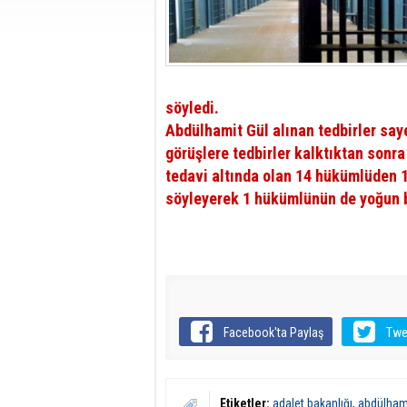
söyledi.
Abdülhamit Gül alınan tedbirler say
görüşlere tedbirler kalktıktan sonr
tedavi altında olan 14 hükümlüden 1
söyleyerek 1 hükümlünün de yoğun ba
Facebook'ta Paylaş
Twe
Etiketler:
adalet bakanlığı
,
abdülhami