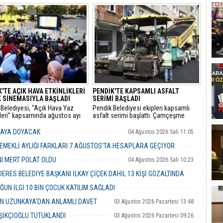
Başkanı Özgür Özel ile CHP
Karayolu Edirne istikametinde
 Milletvekili Veli Ağbaba
sürücüsünün kimliği henüz tespit
aki yasal incelemelerin
edilemeyen 34 BLN 100 plakalı
ndığını ve her iki isim için de
otomobil, önünde seyreden bir İETT
mazlıklarının kaldırılması
otobüsüne arkadan hızla çarptı.
le fezleke hazırlandığını
u.
'TE AÇIK HAVA ETKİNLİKLERİ
PENDİK'TE KAPSAMLI ASFALT
 SİNEMASIYLA BAŞLADI
SERİMİ BAŞLADI
Belediyesi, “Açık Hava Yaz
Pendik Belediyesi ekipleri kapsamlı
kleri” kapsamında ağustos ayı
asfalt serimi başlattı. Çamçeşme
a çocuk sineması, sinema
Mahallesi Aydınlı Caddesi’nde çalışan
i ve açık hava tiyatrolarıyla
ekipler, caddenin Kemalpaşa ile Misakı
MAYA DOYACAK
04 Ağustos 2026 Salı 11:05
şları kültür ve sanat
Milli Caddeleri arasında kalan yaklaşık
klerinde buluşturuyor.
400 metrelik bölümü ile caddeye bağlı
EMEKLİ AYLIĞI FARKLARI 7 AĞUSTOS'TA HESAPLARA GEÇİYOR
ara sokakları asfaltlıyor.
04 Ağustos 2026 Salı 10:43
NI MERT POLAT OLDU
04 Ağustos 2026 Salı 10:23
RES BELEDİYE BAŞKANI İLKAY ÇİÇEK DAHİL 13 KİŞİ GÖZALTINDA
04 Ağustos 2026 Salı 10:02
ĞUN İLGİ:10 BİN ÇOCUK KATILIM SAĞLADI
03 Ağustos 2026 Pazartesi 16:31
İN UZUNKAYA'DAN ANLAMLI DAVET
03 Ağustos 2026 Pazartesi 13:48
ŞİKÇİOĞLU TUTUKLANDI
03 Ağustos 2026 Pazartesi 09:26