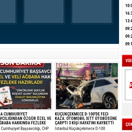
A
HES
BAŞ
10:
OPE
16:
İLK
M
YOĞ
13:
A
ERS
09:
BEŞ
09:
BÜY
09:
KAM
VİD
K
Y
A CUMHURİYET
KÜÇÜKÇEKMECE D-100'DE FECİ
İZ
VCILIĞINDAN ÖZGÜR ÖZEL VE
KAZA: OTOMOBİL İETT OTOBÜSÜNE
AĞBABA HAKKINDA FEZLEKE
ÇARPTI 3 KİŞİ HAYATINI KAYBETTİ
ÇO
a Cumhuriyet Başsavcılığı, CHP
​İstanbul Küçükçekmece D-100