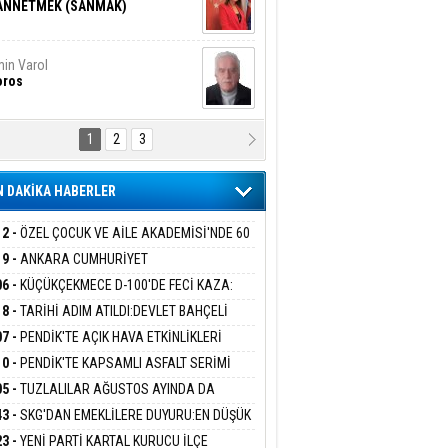
ANNETMEK (SANMAK)
in Varol
oros
1
2
3
NALİZ/ ODABAŞ
ranlık DNA Kuşaklararası
ddetin Biyolojik Faturası
 DAKİKA HABERLER
yar Adıyaman
en Bu Sahaya Sığmazam
12 -
ÖZEL ÇOCUK VE AİLE AKADEMİSİ'NDE 60
UĞA HİZMET VERİLDİ
19 -
ANKARA CUMHURİYET
SAVCILIĞINDAN ÖZGÜR ÖZEL VE VELİ
06 -
KÜÇÜKÇEKMECE D-100'DE FECİ KAZA:
san Ali Çölük
ABA HAKKINDA FEZLEKE
r Satırın İçindeki İnsan
MOBİL İETT OTOBÜSÜNE ÇARPTI 3 KİŞİ
18 -
TARİHİ ADIM ATILDI:DEVLET BAHÇELİ
ATINI KAYBETTİ
RÖRSÜZ TÜRKİYE' ÇERÇEVE YASA TEKLİFİNİ
07 -
PENDİK'TE AÇIK HAVA ETKİNLİKLERİ
ALADI
UK SİNEMASIYLA BAŞLADI
10 -
PENDİK'TE KAPSAMLI ASFALT SERİMİ
gi Kılıç
İVAS: ATEŞE ATILAN VİCDAN
LADI
05 -
TUZLALILAR AĞUSTOS AYINDA DA
EMAYA DOYACAK
43 -
SKG'DAN EMEKLİLERE DUYURU:EN DÜŞÜK
KLİ AYLIĞI FARKLARI 7 AĞUSTOS'TA
ARIŞ BAŞARSLAN
23 -
YENİ PARTİ KARTAL KURUCU İLÇE