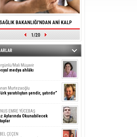
SAĞLIK BAKANLIĞI'NDAN ANİ KALP
YALNIZLIK YAŞLI BİREY
1/20
DURMALARINA HIZLI MÜDAHALE
SORUNLARA NEDEN OL
DİLMESİNE YÖNELİK ÖNLENMESİ İÇİN
ZARLAR
ÖNEMLİ ADIM
rgünlü/Mali Müşavir
syal medya ahlâkı
nan Murtezaoğlu
ürk yaratılıştan şendir, şatırdır”
UNUS EMRE YÜCEBAŞ
z Aylarında Okunabilecek
taplar
İBEL ÇEÇEN