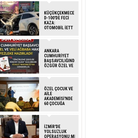
KÜÇÜKÇEKMECE
D-100'DE FECİ
KAZA:
OTOMOBİL İETT
OTOBÜSÜNE
ÇARPTI 3 KİŞİ
HAYATINI
KAYBETTİ
ANKARA
CUMHURİYET
BAŞSAVCILIĞINDAN
ÖZGÜR ÖZEL VE
VELİ AĞBABA
HAKKINDA
FEZLEKE
ÖZEL ÇOCUK VE
AİLE
AKADEMİSİ'NDE
60 ÇOCUĞA
HİZMET VERİLDİ
İZMİR'DE
YOLSUZLUK
OPERASYONU:MENDERES