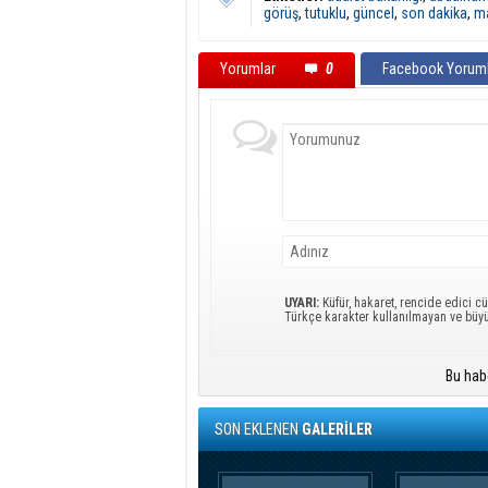
görüş
,
tutuklu
,
güncel
,
son dakika
,
ma
Yorumlar
0
Facebook Yoruml
UYARI:
Küfür, hakaret, rencide edici cü
Türkçe karakter kullanılmayan ve büy
Bu hab
SON EKLENEN
GALERİLER