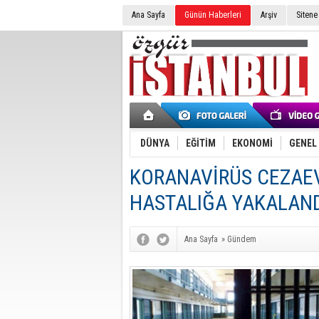
Ana Sayfa
Günün Haberleri
Arşiv
Sitene
DÜNYA
EĞİTİM
EKONOMİ
GENEL
KORANAVİRÜS CEZAEV
HASTALIĞA YAKALAN
Ana Sayfa
»
Gündem