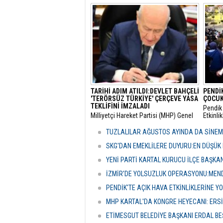
belediyeler içinde ilk ve tek olma
Genel 
özelliği taşıyan “Özel Çocuk ve Aile
Malatya
Akademisi”nin ilk dönemini
hakkınd
tamamladı.
tamamla
dokunul
istemiy
duyurd
TARİHİ ADIM ATILDI:DEVLET BAHÇELİ
PENDİK
'TERÖRSÜZ TÜRKİYE' ÇERÇEVE YASA
ÇOCUK
TEKLİFİNİ İMZALADI
Pendik 
​Milliyetçi Hareket Partisi (MHP) Genel
Etkinli
Başkanı Devlet Bahçeli, kamuoyunda
boyunc
"Terörsüz Türkiye" süreci olarak
geceler
TUZLALILAR AĞUSTOS AYINDA DA SİNE
adlandırılan mevzuat çalışması
vatanda
kapsamındaki çerçeve yasa teklifini
etkinli
SKG'DAN EMEKLİLERE DUYURU:EN DÜŞÜK 
TBMM'de imzalayarak resmi onayını
YENİ PARTİ KARTAL KURUCU İLÇE BAŞKA
verdi.
İZMİR'DE YOLSUZLUK OPERASYONU:MENDE
PENDİK'TE AÇIK HAVA ETKİNLİKLERİNE YO
MHP KARTAL'DA KONGRE HEYECANI: ERS
ETİMESGUT BELEDİYE BAŞKANI ERDAL BE