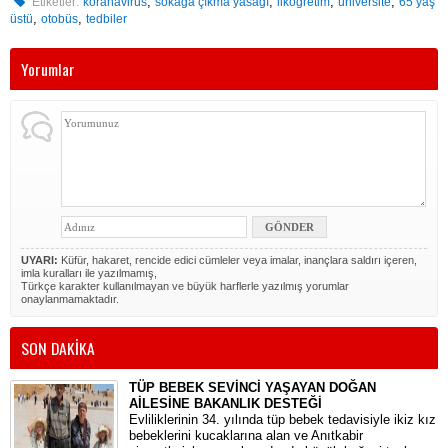
,
,
,
,
Etiketler:
koranavirüs
sokağa çıkma yasağı
ilköğretim
üniversite
65 yaş
,
,
üstü
otobüs
tedbiler
Yorumlar
UYARI:
Küfür, hakaret, rencide edici cümleler veya imalar, inançlara saldırı içeren,
imla kuralları ile yazılmamış,
Türkçe karakter kullanılmayan ve büyük harflerle yazılmış yorumlar
onaylanmamaktadır.
SON DAKİKA
TÜP BEBEK SEVİNCİ YAŞAYAN DOĞAN
AİLESİNE BAKANLIK DESTEĞİ
​Evliliklerinin 34. yılında tüp bebek tedavisiyle ikiz kız
bebeklerini kucaklarına alan ve Anıtkabir