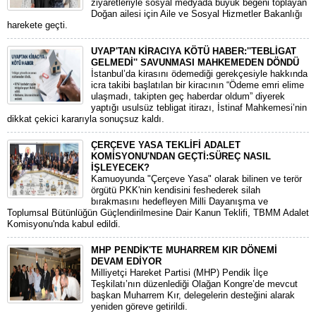
ziyaretleriyle sosyal medyada büyük beğeni toplayan
Doğan ailesi için Aile ve Sosyal Hizmetler Bakanlığı
harekete geçti.
UYAP'TAN KİRACIYA KÖTÜ HABER:''TEBLİGAT
GELMEDİ'' SAVUNMASI MAHKEMEDEN DÖNDÜ
​İstanbul’da kirasını ödemediği gerekçesiyle hakkında
icra takibi başlatılan bir kiracının “Ödeme emri elime
ulaşmadı, takipten geç haberdar oldum” diyerek
yaptığı usulsüz tebligat itirazı, İstinaf Mahkemesi’nin
dikkat çekici kararıyla sonuçsuz kaldı.
ÇERÇEVE YASA TEKLİFİ ADALET
KOMİSYONU'NDAN GEÇTİ:SÜREÇ NASIL
İŞLEYECEK?
​Kamuoyunda "Çerçeve Yasa" olarak bilinen ve terör
örgütü PKK'nin kendisini feshederek silah
bırakmasını hedefleyen Milli Dayanışma ve
Toplumsal Bütünlüğün Güçlendirilmesine Dair Kanun Teklifi, TBMM Adalet
Komisyonu'nda kabul edildi.
MHP PENDİK'TE MUHARREM KIR DÖNEMİ
DEVAM EDİYOR
​Milliyetçi Hareket Partisi (MHP) Pendik İlçe
Teşkilatı’nın düzenlediği Olağan Kongre’de mevcut
başkan Muharrem Kır, delegelerin desteğini alarak
yeniden göreve getirildi.