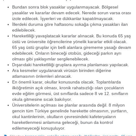
Bundan sonra blok yasaklar uygulanmayacak. Bölgesel
yasaklar ve kararlar devam edecek. Nerede sorun varsa orası
izole edilecek. İşyerleri ve dükkanlar kapatılmayacak.
İllerdeki duruma göre haftasonu sokağa çıkma yasakları ilan
edilebilecek.
Hareketliliği yavaşlatacak kararlar alınacak. Bu konuda 65 yaş
üstü ve üniversite öğrencilerine yönelik kararlar etkili olacak.
65 yaş üstü gruplar için belli alanlara girememe yasağı devam
edebilecek. Onların bineceği otobüs, gideceği parkın ayrı
olması gibi yaklaşımlar sergilenebilecek.
Dışarıdaki hareketliliği gruplara ayırma planlaması yapılacak.
Ara kesmeler uygulanarak virüsün birinden diğerine
atlamasının önlemleri alınacak.
En önemli karar, okullar konusunda olacak. Toplantılarda
ilköğretimin açık olması, kronik rahatsızlığı olan çocukların
evde eğitim görmesi, üst sınıflarda sadece 8 ve 12. sınıfların
okula gitmesine sıcak bakılıyor.
Üniversitelerin açılması ise planlar arasında değil. 8 milyon
gencin tüm Türkiye genelinde harekette olmasının, yurtların,
okul kantinlerinin, okulların çevresindeki kafeteryaların
hareketlenmesi anlamına geleceği, bunun da kontrol
edilemeyeceği konuşuluyor.