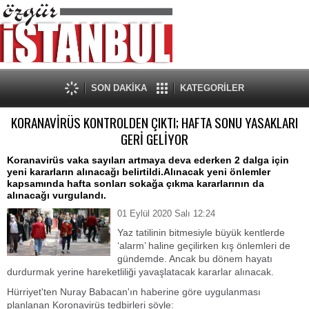
SON DAKİKA
KATEGORİLER
KORANAVİRÜS KONTROLDEN ÇIKTI; HAFTA SONU YASAKLARI
GERİ GELİYOR
Koranavirüs vaka sayıları artmaya deva ederken 2 dalga için
yeni kararların alınacağı belirtildi.Alınacak yeni önlemler
kapsamında hafta sonları sokağa çıkma kararlarının da
alınacağı vurgulandı.
01 Eylül 2020 Salı 12:24
Yaz tatilinin bitmesiyle büyük kentlerde
‘alarm’ haline geçilirken kış önlemleri de
gündemde. Ancak bu dönem hayatı
durdurmak yerine hareketliliği yavaşlatacak kararlar alınacak.
Hürriyet'ten Nuray Babacan'ın haberine göre uygulanması
planlanan Koronavirüs tedbirleri şöyle: