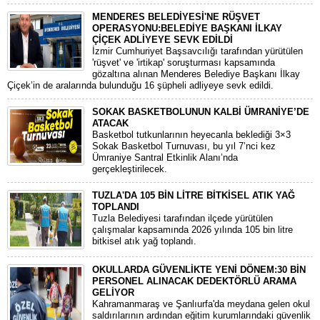
MENDERES BELEDİYESİ'NE RÜŞVET
OPERASYONU:BELEDİYE BAŞKANI İLKAY
ÇİÇEK ADLİYEYE SEVK EDİLDİ
​İzmir Cumhuriyet Başsavcılığı tarafından yürütülen
'rüşvet' ve 'irtikap' soruşturması kapsamında
gözaltına alınan Menderes Belediye Başkanı İlkay
Çiçek’in de aralarında bulunduğu 16 şüpheli adliyeye sevk edildi.
SOKAK BASKETBOLUNUN KALBİ ÜMRANİYE’DE
ATACAK
Basketbol tutkunlarının heyecanla beklediği 3×3
Sokak Basketbol Turnuvası, bu yıl 7’nci kez
Ümraniye Santral Etkinlik Alanı’nda
gerçekleştirilecek.
TUZLA'DA 105 BİN LİTRE BİTKİSEL ATIK YAĞ
TOPLANDI
Tuzla Belediyesi tarafından ilçede yürütülen
çalışmalar kapsamında 2026 yılında 105 bin litre
bitkisel atık yağ toplandı.
OKULLARDA GÜVENLİKTE YENİ DÖNEM:30 BİN
PERSONEL ALINACAK DEDEKTÖRLÜ ARAMA
GELİYOR
​Kahramanmaraş ve Şanlıurfa'da meydana gelen okul
saldırılarının ardından eğitim kurumlarındaki güvenlik