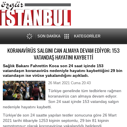
SON DAKİKA
KATEGORİLER
KORANAVİRÜS SALGINI CAN ALMAYA DEVAM EDİYOR; 153
VATANDAŞ HAYATINI KAYBETTİ
Sağlık Bakanı Fahrettin Koca son 24 saat içinde 153
vatandaşın koranavirüs nedeniyle hayatını kaybettiğini 29 bin
vatandaşın ise virüse yakalandığını açıkladı.
26 Mart 2021 Cuma 20:43
Türkiye genelinde tüm tedbirlere rağmen
koranavirüs can almaya devam ediyor.
Son 24 saat içinde 153 vatandaş salgın
nedeniyle hayatını kaybetti.
Türkiye'de son 24 saatte yapılan testler sonucuna göre 26 Mart
2021 tarihi itibariyle 1253 kişinin septomlu, 29 bin 81 kişinin
semptomsuz olarak koronavirüse yakalandığı belirlendi.