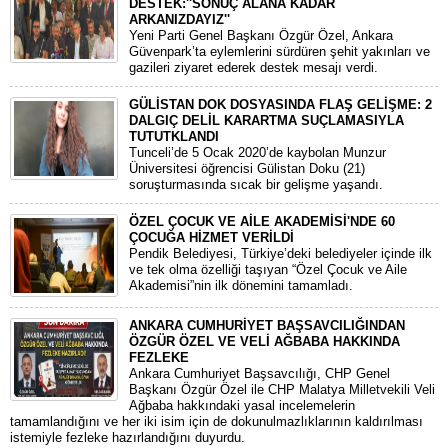
DESTEK:''SONUÇ ALANA KADAR
ARKANIZDAYIZ''
​Yeni Parti Genel Başkanı Özgür Özel, Ankara
Güvenpark’ta eylemlerini sürdüren şehit yakınları ve
gazileri ziyaret ederek destek mesajı verdi.
GÜLİSTAN DOK DOSYASINDA FLAŞ GELİŞME: 2
DALGIÇ DELİL KARARTMA SUÇLAMASIYLA
TUTUTKLANDI
​Tunceli’de 5 Ocak 2020’de kaybolan Munzur
Üniversitesi öğrencisi Gülistan Doku (21)
soruşturmasında sıcak bir gelişme yaşandı.
ÖZEL ÇOCUK VE AİLE AKADEMİSİ'NDE 60
ÇOCUĞA HİZMET VERİLDİ
Pendik Belediyesi, Türkiye’deki belediyeler içinde ilk
ve tek olma özelliği taşıyan “Özel Çocuk ve Aile
Akademisi”nin ilk dönemini tamamladı.
ANKARA CUMHURİYET BAŞSAVCILIĞINDAN
ÖZGÜR ÖZEL VE VELİ AĞBABA HAKKINDA
FEZLEKE
​Ankara Cumhuriyet Başsavcılığı, CHP Genel
Başkanı Özgür Özel ile CHP Malatya Milletvekili Veli
Ağbaba hakkındaki yasal incelemelerin
tamamlandığını ve her iki isim için de dokunulmazlıklarının kaldırılması
istemiyle fezleke hazırlandığını duyurdu.