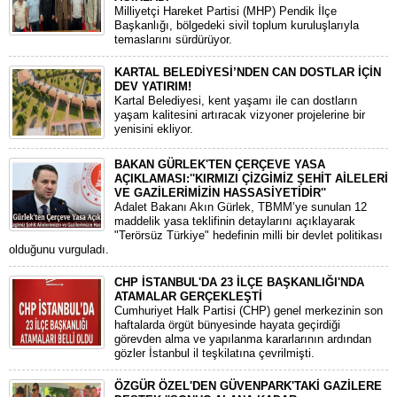
​Milliyetçi Hareket Partisi (MHP) Pendik İlçe
Başkanlığı, bölgedeki sivil toplum kuruluşlarıyla
temaslarını sürdürüyor.
KARTAL BELEDİYESİ’NDEN CAN DOSTLAR İÇİN
DEV YATIRIM!
Kartal Belediyesi, kent yaşamı ile can dostların
yaşam kalitesini artıracak vizyoner projelerine bir
yenisini ekliyor.
BAKAN GÜRLEK'TEN ÇERÇEVE YASA
AÇIKLAMASI:''KIRMIZI ÇİZGİMİZ ŞEHİT AİLELERİ
VE GAZİLERİMİZİN HASSASİYETİDİR''
Adalet Bakanı Akın Gürlek, TBMM’ye sunulan 12
maddelik yasa teklifinin detaylarını açıklayarak
"Terörsüz Türkiye" hedefinin milli bir devlet politikası
olduğunu vurguladı.
CHP İSTANBUL'DA 23 İLÇE BAŞKANLIĞI'NDA
ATAMALAR GERÇEKLEŞTİ
​Cumhuriyet Halk Partisi (CHP) genel merkezinin son
haftalarda örgüt bünyesinde hayata geçirdiği
görevden alma ve yapılanma kararlarının ardından
gözler İstanbul il teşkilatına çevrilmişti.
ÖZGÜR ÖZEL'DEN GÜVENPARK'TAKİ GAZİLERE