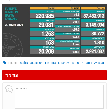
,
,
,
,
Etiketler:
sağlık bakanı fahrettin koca
koranavirüs
salgın
tablo
24 saat
Yorumlar