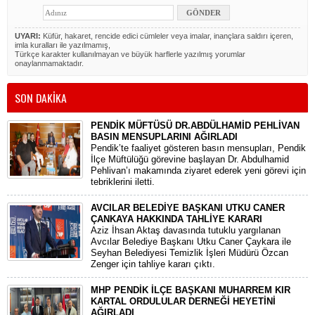
UYARI:
Küfür, hakaret, rencide edici cümleler veya imalar, inançlara saldırı içeren,
imla kuralları ile yazılmamış,
Türkçe karakter kullanılmayan ve büyük harflerle yazılmış yorumlar
onaylanmamaktadır.
SON DAKİKA
PENDİK MÜFTÜSÜ DR.ABDÜLHAMİD PEHLİVAN
BASIN MENSUPLARINI AĞIRLADI
​Pendik’te faaliyet gösteren basın mensupları, Pendik
İlçe Müftülüğü görevine başlayan Dr. Abdulhamid
Pehlivan’ı makamında ziyaret ederek yeni görevi için
tebriklerini iletti.
AVCILAR BELEDİYE BAŞKANI UTKU CANER
ÇANKAYA HAKKINDA TAHLİYE KARARI
​Aziz İhsan Aktaş davasında tutuklu yargılanan
Avcılar Belediye Başkanı Utku Caner Çaykara ile
Seyhan Belediyesi Temizlik İşleri Müdürü Özcan
Zenger için tahliye kararı çıktı.
MHP PENDİK İLÇE BAŞKANI MUHARREM KIR
KARTAL ORDULULAR DERNEĞİ HEYETİNİ
AĞIRLADI