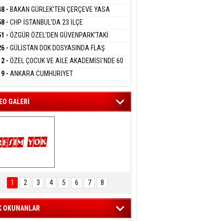
DANMAK
RLADI
N DEV YATIRIM!
48 -
BAKAN GÜRLEK'TEN ÇERÇEVE YASA
KLAMASI:''KIRMIZI ÇİZGİMİZ ŞEHİT AİLELERİ
58 -
CHP İSTANBUL'DA 23 İLÇE
GAZİLERİMİZİN HASSASİYETİDİR''
eltem Kaynas
KANLIĞI'NDA ATAMALAR GERÇEKLEŞTİ
51 -
ÖZGÜR ÖZEL'DEN GÜVENPARK'TAKİ
FFETMEYECEĞİM!
İLERE DESTEK:''SONUÇ ALANA KADAR
26 -
GÜLİSTAN DOK DOSYASINDA FLAŞ
ANIZDAYIZ''
İŞME: 2 DALGIÇ DELİL KARARTMA
12 -
ÖZEL ÇOCUK VE AİLE AKADEMİSİ'NDE 60
LAMASIYLA TUTUTKLANDI
UĞA HİZMET VERİLDİ
19 -
ANKARA CUMHURİYET
SAVCILIĞINDAN ÖZGÜR ÖZEL VE VELİ
ABA HAKKINDA FEZLEKE
EO GALERİ
ARTAL ENGELSİZ 
AŞAM FESTİVALİ 
1
2
3
4
5
6
7
8
KONSERİ 
LEYİCİLERİ MEST 
ETTİ
K OKUNANLAR