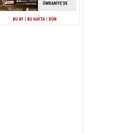
ÜMRANİYE’DE
ATACAK
BU AY
|
BU HAFTA
|
DÜN