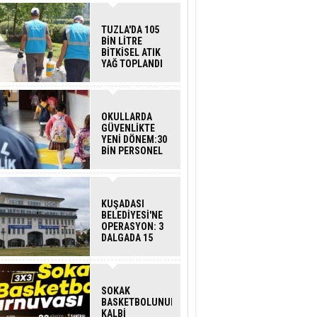
TUZLA'DA 105
BİN LİTRE
BİTKİSEL ATIK
YAĞ TOPLANDI
OKULLARDA
GÜVENLİKTE
YENİ DÖNEM:30
BİN PERSONEL
ALINACAK
DEDEKTÖRLÜ
ARAMA GELİYOR
KUŞADASI
BELEDİYESİ'NE
OPERASYON: 3
DALGADA 15
GÖZALTI
SOKAK
BASKETBOLUNUN
KALBİ