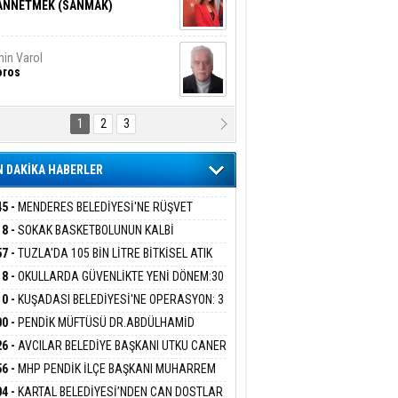
ANNETMEK (SANMAK)
in Varol
oros
1
2
3
NALİZ/ ODABAŞ
ranlık DNA Kuşaklararası
ddetin Biyolojik Faturası
 DAKİKA HABERLER
yar Adıyaman
en Bu Sahaya Sığmazam
45 -
MENDERES BELEDİYESİ'NE RÜŞVET
RASYONU:BELEDİYE BAŞKANI İLKAY ÇİÇEK
18 -
SOKAK BASKETBOLUNUN KALBİ
İYEYE SEVK EDİLDİ
ANİYE’DE ATACAK
57 -
TUZLA'DA 105 BİN LİTRE BİTKİSEL ATIK
san Ali Çölük
r Satırın İçindeki İnsan
 TOPLANDI
18 -
OKULLARDA GÜVENLİKTE YENİ DÖNEM:30
 PERSONEL ALINACAK DEDEKTÖRLÜ ARAMA
10 -
KUŞADASI BELEDİYESİ'NE OPERASYON: 3
İYOR
GADA 15 GÖZALTI
00 -
PENDİK MÜFTÜSÜ DR.ABDÜLHAMİD
gi Kılıç
İVAS: ATEŞE ATILAN VİCDAN
LİVAN BASIN MENSUPLARINI AĞIRLADI
26 -
AVCILAR BELEDİYE BAŞKANI UTKU CANER
KAYA HAKKINDA TAHLİYE KARARI
56 -
MHP PENDİK İLÇE BAŞKANI MUHARREM
 KARTAL ORDULULAR DERNEĞİ HEYETİNİ
ARIŞ BAŞARSLAN
04 -
KARTAL BELEDİYESİ’NDEN CAN DOSTLAR