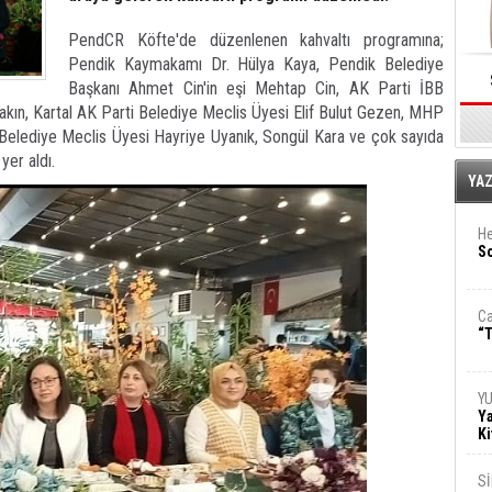
PendCR Köfte'de düzenlenen kahvaltı programına;
Pendik Kaymakamı Dr. Hülya Kaya, Pendik Belediye
Başkanı Ahmet Cin'in eşi Mehtap Cin, AK Parti İBB
kın, Kartal AK Parti Belediye Meclis Üyesi Elif Bulut Gezen, MHP
Belediye Meclis Üyesi Hayriye Uyanık, Songül Kara ve çok sayıda
 yer aldı.
E
YA
He
So
Ca
“T
Y
Ya
Ki
S