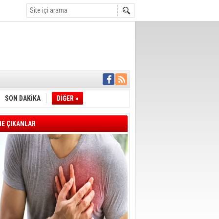
İYE BAŞKANI
L ALINACAK
ÖZALTI
SON DAKİKA
DİĞER »
ENSUPLARINI
KINDA TAHLİYE
DULULAR DERNEĞİ
E ÇIKANLAR
IM!
I ÇİZGİMİZ
GERÇEKLEŞTİ
'SONUÇ ALANA
DELİL KARARTMA
 VERİLDİ
VE VELİ AĞBABA