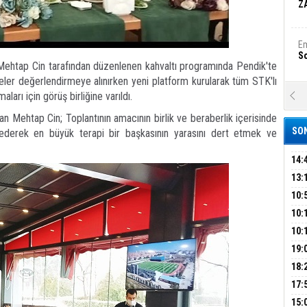
Z
Em
S
Mehtap Cin tarafından düzenlenen kahvaltı programında Pendik'te
eler değerlendirmeye alınırken yeni platform kurularak tüm STK'lı
aları için görüş birliğine varıldı.
A
Ka
n Mehtap Cin; Toplantının amacının birlik ve beraberlik içerisinde
Şi
SON
ederek en büyük terapi bir başkasının yarasını dert etmek ve
Şi
B
14:
OPE
13:
ADL
ÜMR
10:
Ha
Bi
YAĞ
10:
BİN
10:
GEL
DAL
19:
Ez
S
PEH
18:
ÇAN
17:
KIR
B
15: