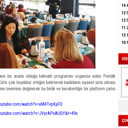
A
AĞI
İÇİ
14:
AÇI
12:
VE 
M
BAŞ
12:
A
GAZ
11:
ARK
GEL
15:
SUÇ
ÇOC
10:
BAŞ
AĞB
VİD
rın bir arada olduğu kahvaltı programını organize eden Pendik
n'e çok teşekkür ettiğini belirterek kadınların siyaset üstü olması
nın önemine değinerek bu birlik ve beraberliğin bir platform çatısı
K
youtube.com/watch?v=aM4TvpKjiF0
Y
youtube.com/watch?v=JVyrAPsAUQY&t=49s
İZ
ÇO