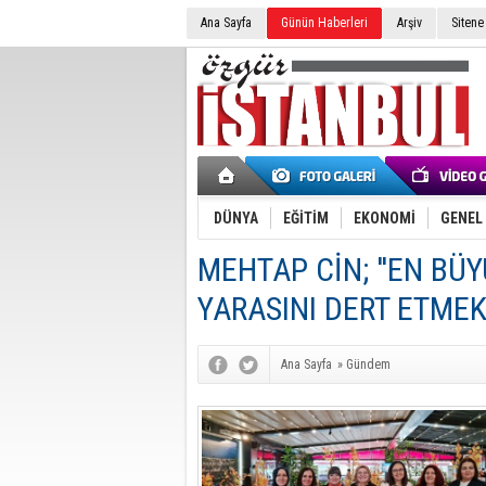
Ana Sayfa
Günün Haberleri
Arşiv
Sitene
DÜNYA
EĞİTİM
EKONOMİ
GENEL
MEHTAP CİN; ''EN BÜ
YARASINI DERT ETMEKT
Ana Sayfa
»
Gündem