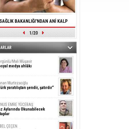
SAĞLIK BAKANLIĞI'NDAN ANİ KALP
YALNIZLIK YAŞLI BİREY
1/20
DURMALARINA HIZLI MÜDAHALE
SORUNLARA NEDEN OL
DİLMESİNE YÖNELİK ÖNLENMESİ İÇİN
ZARLAR
ÖNEMLİ ADIM
rgünlü/Mali Müşavir
syal medya ahlâkı
nan Murtezaoğlu
ürk yaratılıştan şendir, şatırdır”
UNUS EMRE YÜCEBAŞ
z Aylarında Okunabilecek
taplar
İBEL ÇEÇEN